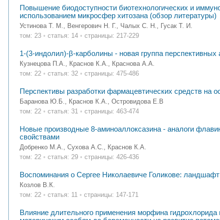
Повышение биодоступности биотехнологических и иммуно
использованием микросфер хитозана (обзор литературы)
Устинова Т. М., Венгерович Н. Г., Чалых С. Н., Гусак Т. И.
том: 23
•
статья: 14
•
страницы: 217-229
1-(3-индолил)-β-карболины - новая группа перспективных
Кузнецова П.А., Краснов К.А., Краснова А.А.
том: 22
•
статья: 32
•
страницы: 475-486
Перспективы разработки фармацевтических средств на о
Баранова Ю.Б., Краснов К.А., Островидова Е.В
том: 22
•
статья: 31
•
страницы: 463-474
Новые производные 8-аминоаллоксазина - аналоги флави
свойствами
Добренко М.А., Сухова А.С., Краснов К.А.
том: 22
•
статья: 29
•
страницы: 426-436
Воспоминания о Сергее Николаевиче Голикове: ландшафт 
Козлов В.К.
том: 22
•
статья: 11
•
страницы: 147-171
Влияние длительного применения морфина гидрохлорида 