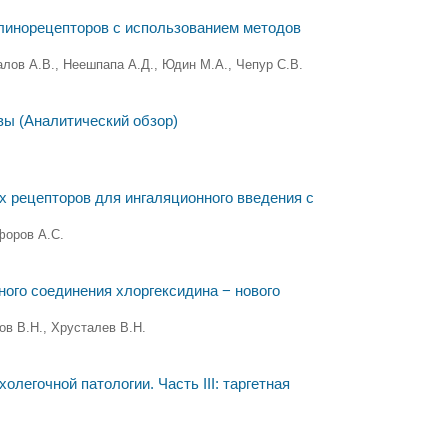
линорецепторов с использованием методов
алов А.В., Неешпапа А.Д., Юдин М.А., Чепур С.В.
вы (Аналитический обзор)
 рецепторов для ингаляционного введения с
форов А.С.
ного соединения хлоргексидина − нового
ов В.Н., Хрусталев В.Н.
легочной патологии. Часть III: таргетная