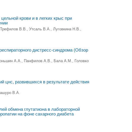
цельной крови и в легких крыс при
ении
Трефилов В.В., Утсаль В.А., Луговкина Н.В.,
респираторного дистресс-синдрома (Обзор
Тоньшин А.А., Панфилов А.В., Бала А.М., Головко
й цнс, развившихся в результате действия
Кашуро В.А.
лей обмена глутатиона в лабораторной
фропатии на фоне сахарного диабета