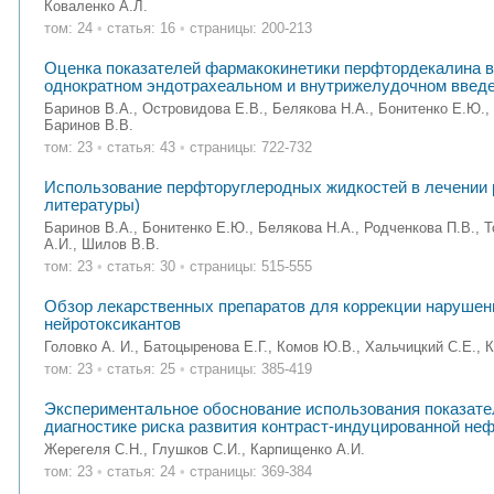
Коваленко А.Л.
том: 24
•
статья: 16
•
страницы: 200-213
Оценка показателей фармакокинетики перфтордекалина в 
однократном эндотрахеальном и внутрижелудочном введ
Баринов В.А., Островидова Е.В., Белякова Н.А., Бонитенко Е.Ю., 
Баринов В.В.
том: 23
•
статья: 43
•
страницы: 722-732
Использование перфторуглеродных жидкостей в лечении 
литературы)
Баринов В.А., Бонитенко Е.Ю., Белякова Н.А., Родченкова П.В., 
А.И., Шилов В.В.
том: 23
•
статья: 30
•
страницы: 515-555
Обзор лекарственных препаратов для коррекции нарушени
нейротоксикантов
Головко А. И., Батоцыренова Е.Г., Комов Ю.В., Хальчицкий С.Е., 
том: 23
•
статья: 25
•
страницы: 385-419
Экспериментальное обоснование использования показате
диагностике риска развития контраст-индуцированной не
Жерегеля С.Н., Глушков С.И., Карпищенко А.И.
том: 23
•
статья: 24
•
страницы: 369-384