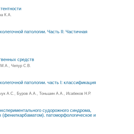
стентности
ва К.А.
легочной патологии. Часть II: Частичная
твенных средств
М.А., Чепур С.В.
олегочной патологии. часть I: классификация
ук А.С., Буров А.А., Тоньшин А.А., Исабеков Н.Р.
кспериментального судорожного синдрома,
 (фенилкарбаматом). патоморфологическое и