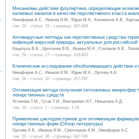
Механизмы действия флупиртина, определяющие возможн
калиевых каналов в качестве перспективного класса анал
Никифоров А.С., Иванов И.М., Юдин М.А., Коновалов А.В., Карта
том: 26
•
статья: 19
•
страницы: 467-499
Антивирусные пептиды как перспективные средства тера
инфекций вирусной природы, актуальных для российской
Кацалуха В.В., Щелгачев В.В., Икаева М.Н., Степанов А.В., Попов
том: 26
•
статья: 17
•
страницы: 418-453
Клинические исследования обезболивающего действия и 
Никифоров А.С., Иванов И.М., Юдин М.А., Орлова А.Б.
том: 26
•
статья: 10
•
страницы: 257-287
Оптимизация метода получения хитозановых микросфер 
лекарственных средств
Устинова Т.М., Гусак Т.И., Венгерович Н.Г., Неешпапа А.Д.
том: 26
•
статья: 1
•
страницы: 1-24
Применение циклодекстринов для оптимизации фармацевт
лекарственных форм (Обзор литературы)
Орлова А.Б., Иванов И.М., Свентицкая А.М., Никифоров А.С.
том: 25
•
статья: 38
•
страницы: 697-740