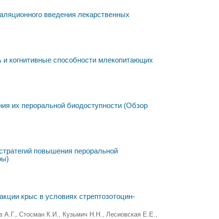
галяционного введения лекарственных
ь и когнитивные способности млекопитающих
ия их пероральной биодоступности (Обзор
стратегий повышения пероральной
ры)
кции крыс в условиях стрептозотоцин-
 А.Г., Стосман К.И., Кузьмич Н.Н., Лесиовская Е.Е.,