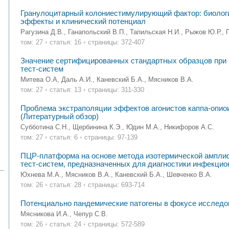
Гранулоцитарный колониестимулирующий фактор: биологи
эффекты и клинический потенциал
Рагузина Д.В., Ганапольский В.П., Тапильская Н.И., Рыжов Ю.Р., 
том: 27
•
статья: 16
•
страницы: 372-407
Значение сертифицированных стандартных образцов при 
тест-систем
Митева О.А, Даль А.И., Каневский Б.А., Мясников В.А.
том: 27
•
статья: 13
•
страницы: 311-330
Проблема экстраполяции эффектов агонистов каппа-опио
(Литературный обзор)
Субботина С.Н., Щербинина К.Э., Юдин М.А., Никифоров А.С.
том: 27
•
статья: 6
•
страницы: 97-139
ПЦР-платформа на основе метода изотермической ампли
тест-систем, предназначенных для диагностики инфекци
Юхнева М.А., Мясников В.А., Каневский Б.А., Шевченко В.А.
том: 26
•
статья: 28
•
страницы: 693-714
Потенциально пандемические патогены в фокусе исследов
Мясникова И.А., Чепур С.В.
том: 26
•
статья: 24
•
страницы: 572-589