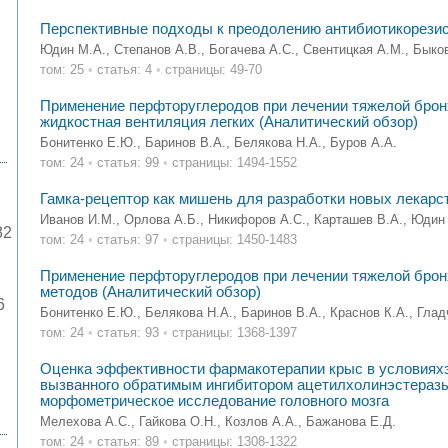
Перспективные подходы к преодолению антибиотикорези
Юдин М.А., Степанов А.В., Богачева А.С., Свентицкая А.М., Быко
том: 25
•
статья: 4
•
страницы: 49-70
Применение перфторуглеродов при лечении тяжелой бронхо
жидкостная вентиляция легких (Аналитический обзор)
Бонитенко Е.Ю., Баринов В.А., Белякова Н.А., Буров А.А.
том: 24
•
статья: 99
•
страницы: 1494-1552
Гамка-рецептор как мишень для разработки новых лекарс
Иванов И.М., Орлова А.Б., Никифоров А.С., Карташев В.А., Юдин 
82
том: 24
•
статья: 97
•
страницы: 1450-1483
Применение перфторуглеродов при лечении тяжелой бронх
методов (Аналитический обзор)
6
Бонитенко Е.Ю., Белякова Н.А., Баринов В.А., Краснов К.А., Гладч
том: 24
•
статья: 93
•
страницы: 1368-1397
Оценка эффективности фармакотерапии крыс в условияхэ
вызванного обратимым ингибитором ацетилхолинэстеразы
морфометрическое исследование головного мозга
Мелехова А.С., Гайкова О.Н., Козлов А.А., Бажанова Е.Д.
том: 24
•
статья: 89
•
страницы: 1308-1322