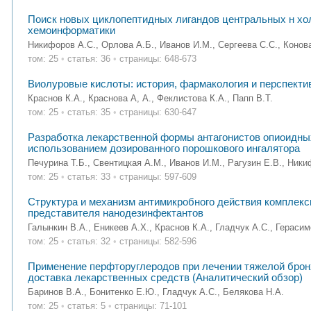
Поиск новых циклопептидных лигандов центральных н хо
хемоинформатики
Никифоров А.С., Орлова А.Б., Иванов И.М., Сергеева С.С., Конов
том: 25
•
статья: 36
•
страницы: 648-673
Виолуровые кислоты: история, фармакология и перспекти
Краснов К.А., Краснова А, А., Феклистова К.А., Папп В.Т.
том: 25
•
статья: 35
•
страницы: 630-647
Разработка лекарственной формы антагонистов опиоидных
использованием дозированного порошкового ингалятора
Печурина Т.Б., Свентицкая А.М., Иванов И.М., Рагузин Е.В., Ники
том: 25
•
статья: 33
•
страницы: 597-609
Структура и механизм антимикробного действия комплекс
представителя нанодезинфектантов
Галынкин В.А., Еникеев А.Х., Краснов К.А., Гладчук А.С., Герасим
том: 25
•
статья: 32
•
страницы: 582-596
Применение перфторуглеродов при лечении тяжелой бронхо
доставка лекарственных средств (Аналитический обзор)
Баринов В.А., Бонитенко Е.Ю., Гладчук А.С., Белякова Н.А.
том: 25
•
статья: 5
•
страницы: 71-101