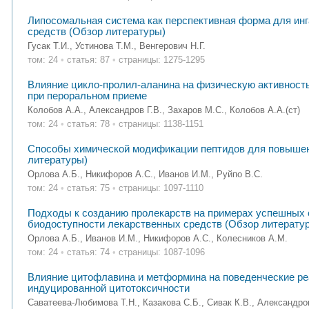
Липосомальная система как перспективная форма для ин
средств (Обзор литературы)
Гусак Т.И., Устинова Т.М., Венгерович Н.Г.
том: 24
•
статья: 87
•
страницы: 1275-1295
Влияние цикло-пролил-аланина на физическую активност
при пероральном приеме
Колобов А.А., Александров Г.В., Захаров М.С., Колобов А.А.(ст)
том: 24
•
статья: 78
•
страницы: 1138-1151
Cпособы химической модификации пептидов для повышен
литературы)
Орлова А.Б., Никифоров А.С., Иванов И.М., Руйпо В.С.
том: 24
•
статья: 75
•
страницы: 1097-1110
Подходы к созданию пролекарств на примерах успешных 
биодоступности лекарственных средств (Обзор литерату
Орлова А.Б., Иванов И.М., Никифоров А.С., Колесников А.М.
том: 24
•
статья: 74
•
страницы: 1087-1096
Влияние цитофлавина и метформина на поведенческие реа
индуцированной цитотоксичности
Саватеева-Любимова Т.Н., Казакова С.Б., Сивак К.В., Александров