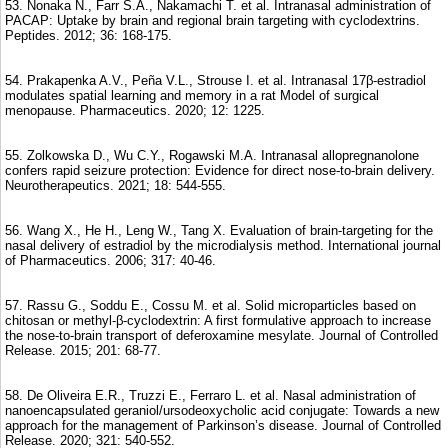
53. Nonaka N., Farr S.A., Nakamachi T. et al. Intranasal administration of
PACAP: Uptake by brain and regional brain targeting with cyclodextrins.
Peptides. 2012; 36: 168-175.
54. Prakapenka A.V., Peña V.L., Strouse I. et al. Intranasal 17β-estradiol
modulates spatial learning and memory in a rat Model of surgical
menopause. Pharmaceutics. 2020; 12: 1225.
55. Zolkowska D., Wu C.Y., Rogawski M.A. Intranasal allopregnanolone
confers rapid seizure protection: Evidence for direct nose-to-brain delivery.
Neurotherapeutics. 2021; 18: 544-555.
56. Wang X., He H., Leng W., Tang X. Evaluation of brain-targeting for the
nasal delivery of estradiol by the microdialysis method. International journal
of Pharmaceutics. 2006; 317: 40-46.
57. Rassu G., Soddu E., Cossu M. et al. Solid microparticles based on
chitosan or methyl-β-cyclodextrin: A first formulative approach to increase
the nose-to-brain transport of deferoxamine mesylate. Journal of Controlled
Release. 2015; 201: 68-77.
58. De Oliveira E.R., Truzzi E., Ferraro L. et al. Nasal administration of
nanoencapsulated geraniol/ursodeoxycholic acid conjugate: Towards a new
approach for the management of Parkinson’s disease. Journal of Controlled
Release. 2020; 321: 540-552.