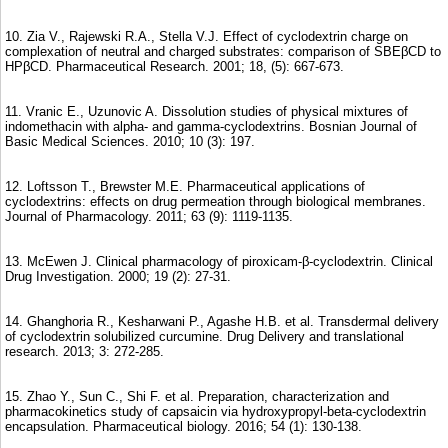
10. Zia V., Rajewski R.A., Stella V.J. Effect of cyclodextrin charge on
complexation of neutral and charged substrates: comparison of SBEβCD to
HPβCD. Pharmaceutical Research. 2001; 18, (5): 667-673.
11. Vranic E., Uzunovic A. Dissolution studies of physical mixtures of
indomethacin with alpha- and gamma-cyclodextrins. Bosnian Journal of
Basic Medical Sciences. 2010; 10 (3): 197.
12. Loftsson T., Brewster M.E. Pharmaceutical applications of
cyclodextrins: effects on drug permeation through biological membranes.
Journal of Pharmacology. 2011; 63 (9): 1119-1135.
13. McEwen J. Clinical pharmacology of piroxicam-β-cyclodextrin. Clinical
Drug Investigation. 2000; 19 (2): 27-31.
14. Ghanghoria R., Kesharwani P., Agashe H.B. et al. Transdermal delivery
of cyclodextrin solubilized curcumine. Drug Delivery and translational
research. 2013; 3: 272-285.
15. Zhao Y., Sun C., Shi F. et al. Preparation, characterization and
pharmacokinetics study of capsaicin via hydroxypropyl-beta-cyclodextrin
encapsulation. Pharmaceutical biology. 2016; 54 (1): 130-138.