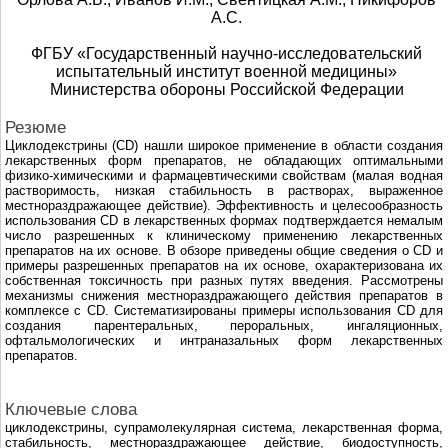
А.С.
ФГБУ «Государственный научно-исследовательский
испытательный институт военной медицины»
Министерства обороны Российской Федерации
Резюме
Циклодекстрины (CD) нашли широкое применение в области создания
лекарственных форм препаратов, не обладающих оптимальными
физико-химическими и фармацевтическими свойствам (малая водная
растворимость, низкая стабильность в растворах, выраженное
местнораздражающее действие). Эффективность и целесообразность
использования CD в лекарственных формах подтверждается немалым
число разрешенных к клиническому применению лекарственных
препаратов на их основе. В обзоре приведены общие сведения о CD и
примеры разрешенных препаратов на их основе, охарактеризована их
собственная токсичность при разных путях введения. Рассмотрены
механизмы снижения местнораздражающего действия препаратов в
комплексе с CD. Систематизированы примеры использования CD для
создания парентеральных, пероральных, ингаляционных,
офтальмологических и интраназальных форм лекарственных
препаратов.
Ключевые слова
циклодекстрины, супрамолекулярная система, лекарственная форма,
стабильность, местнораздражающее действие, биодоступность,