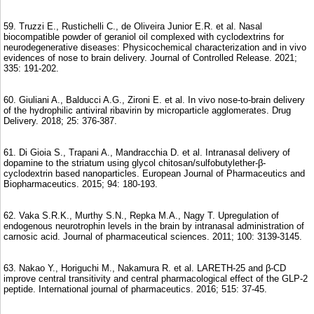
59. Truzzi E., Rustichelli C., de Oliveira Junior E.R. et al. Nasal
biocompatible powder of geraniol oil complexed with cyclodextrins for
neurodegenerative diseases: Physicochemical characterization and in vivo
evidences of nose to brain delivery. Journal of Controlled Release. 2021;
335: 191-202.
60. Giuliani A., Balducci A.G., Zironi E. et al. In vivo nose-to-brain delivery
of the hydrophilic antiviral ribavirin by microparticle agglomerates. Drug
Delivery. 2018; 25: 376-387.
61. Di Gioia S., Trapani A., Mandracchia D. et al. Intranasal delivery of
dopamine to the striatum using glycol chitosan/sulfobutylether-β-
cyclodextrin based nanoparticles. European Journal of Pharmaceutics and
Biopharmaceutics. 2015; 94: 180-193.
62. Vaka S.R.K., Murthy S.N., Repka M.A., Nagy T. Upregulation of
endogenous neurotrophin levels in the brain by intranasal administration of
carnosic acid. Journal of pharmaceutical sciences. 2011; 100: 3139-3145.
63. Nakao Y., Horiguchi M., Nakamura R. et al. LARETH-25 and β-CD
improve central transitivity and central pharmacological effect of the GLP-2
peptide. International journal of pharmaceutics. 2016; 515: 37-45.