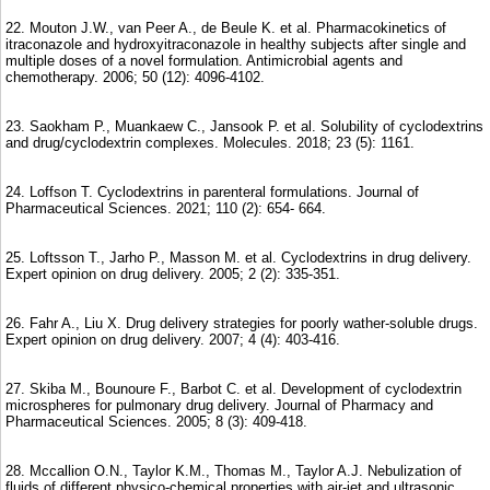
22. Mouton J.W., van Peer A., de Beule K. et al. Pharmacokinetics of
itraconazole and hydroxyitraconazole in healthy subjects after single and
multiple doses of a novel formulation. Antimicrobial agents and
chemotherapy. 2006; 50 (12): 4096-4102.
23. Saokham P., Muankaew C., Jansook P. et al. Solubility of cyclodextrins
and drug/cyclodextrin complexes. Molecules. 2018; 23 (5): 1161.
24. Loffson T. Cyclodextrins in parenteral formulations. Journal of
Pharmaceutical Sciences. 2021; 110 (2): 654- 664.
25. Loftsson T., Jarho P., Masson M. et al. Cyclodextrins in drug delivery.
Expert opinion on drug delivery. 2005; 2 (2): 335-351.
26. Fahr A., Liu X. Drug delivery strategies for poorly wather-soluble drugs.
Expert opinion on drug delivery. 2007; 4 (4): 403-416.
27. Skiba M., Bounoure F., Barbot C. et al. Development of cyclodextrin
microspheres for pulmonary drug delivery. Journal of Pharmacy and
Pharmaceutical Sciences. 2005; 8 (3): 409-418.
28. Mccallion O.N., Taylor K.M., Thomas M., Taylor A.J. Nebulization of
fluids of different physico-chemical properties with air-jet and ultrasonic