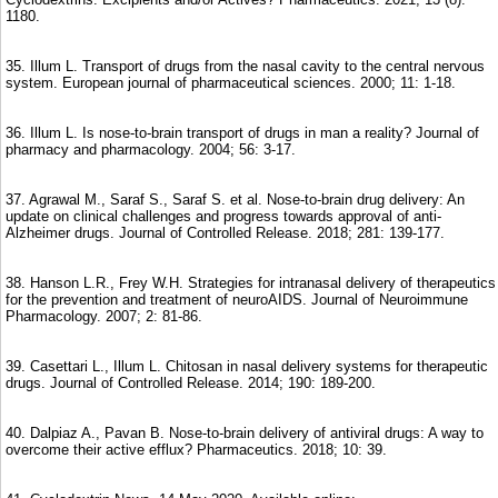
1180.
35. Illum L. Transport of drugs from the nasal cavity to the central nervous
system. European journal of pharmaceutical sciences. 2000; 11: 1-18.
36. Illum L. Is nose-to-brain transport of drugs in man a reality? Journal of
pharmacy and pharmacology. 2004; 56: 3-17.
37. Agrawal M., Saraf S., Saraf S. et al. Nose-to-brain drug delivery: An
update on clinical challenges and progress towards approval of anti-
Alzheimer drugs. Journal of Controlled Release. 2018; 281: 139-177.
38. Hanson L.R., Frey W.H. Strategies for intranasal delivery of therapeutics
for the prevention and treatment of neuroAIDS. Journal of Neuroimmune
Pharmacology. 2007; 2: 81-86.
39. Casettari L., Illum L. Chitosan in nasal delivery systems for therapeutic
drugs. Journal of Controlled Release. 2014; 190: 189-200.
40. Dalpiaz A., Pavan B. Nose-to-brain delivery of antiviral drugs: A way to
overcome their active efflux? Pharmaceutics. 2018; 10: 39.