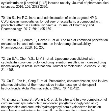
cyclodextrin on β-amyloid (1-42)-induced toxicity. Journal of pharmaceutical
sciences. 2016; 105: 2372-2380.
70. Liu S., Ho P.C. Intranasal administration of brain-targeted HP-β-
CD/chitosan nanoparticles for delivery of scutellarin, a compound with
protective effect in cerebral ischaemia. Journal of Pharmacy and
Pharmacology. 2017; 69: 1495-1501.
71. Rassu G., Ferraro L., Pavan B. et al. The role of combined penetration
enhancers in nasal microspheres on in vivo drug bioavailability.
Pharmaceutics. 2018; 10: 206.
72. Lin E.Y., Chen Y.S., Li Y.S. et al. Liposome consolidated with
cyclodextrin provides prolonged drug retention resulting in increased drug
bioavailability in brain. International Journal of Molecular Sciences. 2020;
21: 4408.
73. Gu F., Fan H., Cong Z. et al. Preparation, characterization, and in vivo
pharmacokinetics of thermosensitive in situ nasal gel of donepezil
hydrochloride. Acta Pharmaceutica. 2020; 70: 411-422.
74. Zhang L., Yang S., Wong L.R. et al. In vitro and In vivo comparison of
curcumin-encapsulated chitosan-coated poly(lactic-co-glycolic acid)
nanoparticles and curcumin/hydroxypropyl-beta-cyclodextrin inclusion
complexes administered intranasally as therapeutic strategies for