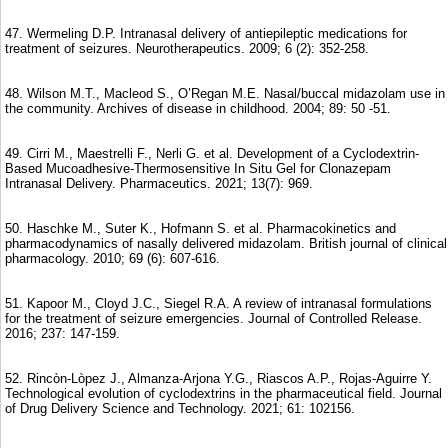
47. Wermeling D.P. Intranasal delivery of antiepileptic medications for
treatment of seizures. Neurotherapeutics. 2009; 6 (2): 352-258.
48. Wilson M.T., Macleod S., O’Regan M.E. Nasal/buccal midazolam use in
the community. Archives of disease in childhood. 2004; 89: 50 -51.
49. Cirri M., Maestrelli F., Nerli G. et al. Development of a Cyclodextrin-
Based Mucoadhesive-Thermosensitive In Situ Gel for Clonazepam
Intranasal Delivery. Pharmaceutics. 2021; 13(7): 969.
50. Haschke M., Suter K., Hofmann S. et al. Pharmacokinetics and
pharmacodynamics of nasally delivered midazolam. British journal of clinical
pharmacology. 2010; 69 (6): 607-616.
51. Kapoor M., Cloyd J.C., Siegel R.A. A review of intranasal formulations
for the treatment of seizure emergencies. Journal of Controlled Release.
2016; 237: 147-159.
52. Rincòn-Lòpez J., Almanza-Arjona Y.G., Riascos A.P., Rojas-Aguirre Y.
Technological evolution of cyclodextrins in the pharmaceutical field. Journal
of Drug Delivery Science and Technology. 2021; 61: 102156.