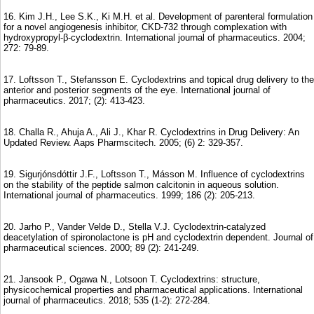
16. Kim J.H., Lee S.K., Ki M.H. et al. Development of parenteral formulation
for a novel angiogenesis inhibitor, CKD-732 through complexation with
hydroxypropyl-β-cyclodextrin. International journal of pharmaceutics. 2004;
272: 79-89.
17. Loftsson T., Stefansson E. Cyclodextrins and topical drug delivery to the
anterior and posterior segments of the eye. International journal of
pharmaceutics. 2017; (2): 413-423.
18. Challa R., Ahuja A., Ali J., Khar R. Cyclodextrins in Drug Delivery: An
Updated Review. Aaps Pharmscitech. 2005; (6) 2: 329-357.
19. Sigurjónsdóttir J.F., Loftsson T., Másson M. Influence of cyclodextrins
on the stability of the peptide salmon calcitonin in aqueous solution.
International journal of pharmaceutics. 1999; 186 (2): 205-213.
20. Jarho P., Vander Velde D., Stella V.J. Cyclodextrin-catalyzed
deacetylation of spironolactone is pH and cyclodextrin dependent. Journal of
pharmaceutical sciences. 2000; 89 (2): 241-249.
21. Jansook P., Ogawa N., Lotsoon T. Cyclodextrins: structure,
physicochemical properties and pharmaceutical applications. International
journal of pharmaceutics. 2018; 535 (1-2): 272-284.