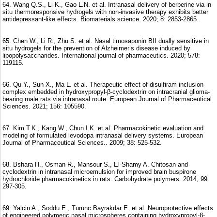
64. Wang Q.S., Li K., Gao L.N. et al. Intranasal delivery of berberine via in
situ thermoresponsive hydrogels with non-invasive therapy exhibits better
antidepressant-like effects. Biomaterials science. 2020; 8: 2853-2865.
65. Chen W., Li R., Zhu S. et al. Nasal timosaponin BII dually sensitive in
situ hydrogels for the prevention of Alzheimer’s disease induced by
lipopolysaccharides. International journal of pharmaceutics. 2020; 578:
119115.
66. Qu Y., Sun X., Ma L. et al. Therapeutic effect of disulfiram inclusion
complex embedded in hydroxypropyl-β-cyclodextrin on intracranial glioma-
bearing male rats via intranasal route. European Journal of Pharmaceutical
Sciences. 2021; 156: 105590.
67. Kim T.K., Kang W., Chun I.K. et al. Pharmacokinetic evaluation and
modeling of formulated levodopa intranasal delivery systems. European
Journal of Pharmaceutical Sciences.. 2009; 38: 525-532.
68. Bshara H., Osman R., Mansour S., El-Shamy A. Chitosan and
cyclodextrin in intranasal microemulsion for improved brain buspirone
hydrochloride pharmacokinetics in rats. Carbohydrate polymers. 2014; 99:
297-305.
69. Yalcin A., Soddu E., Turunc Bayrakdar E. et al. Neuroprotective effects
of engineered polymeric nasal microspheres containing hydroxypropyl-β-