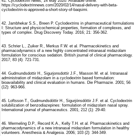
41. Cyclodextrin News, 14 May 2020. Available online:
https://cyclodextrinnews.com/2020/02/14/nasal-delivery-with-beta-
cyclodextrin-is-approved-a-short-story-of-baqsimi.
42. Jambhekar S.S., Breen P. Cyclodextrins in pharmaceutical formulations
I: Structure and physicochemical properties, formation of complexes, and
types of complex. Drug Discovery Today. 2016; 21: 356-362.
43. Schrier L., Zuiker R., Merkus F.W. et al. Pharmacokinetics and
pharmacodynamics of a new highly concentrated intranasal midazolam
formulation for conscious sedation. British journal of clinical pharmacology.
2017; 83 (4): 721-731.
44. Gudmundsdottir H., Sigurjonsdottir J.F., Masson M. et al. Intranasal
administration of midazolam in a cyclodextrin based formulation:
bioavailability and clinical evaluation in humans. Die Pharmazie. 2001; 56
(12): 963-966.
45. Loftsson T., Gudmundsdóttir H., Sigurjónsdóttir J.F. et al. Cyclodextrin
solubilization of benzodiazepines: formulation of midazolam nasal spray.
International journal of pharmaceutics. 2001; 212 (1): 29-40.
46. Wermeling D.P., Record K.A., Kelly T.H. et al. Pharmacokinetics and
pharmacodynamics of a new intranasal midazolam formulation in healthy
volunteers. Anesthesia & Analgesia. 2006; 103 (2): 344-349.