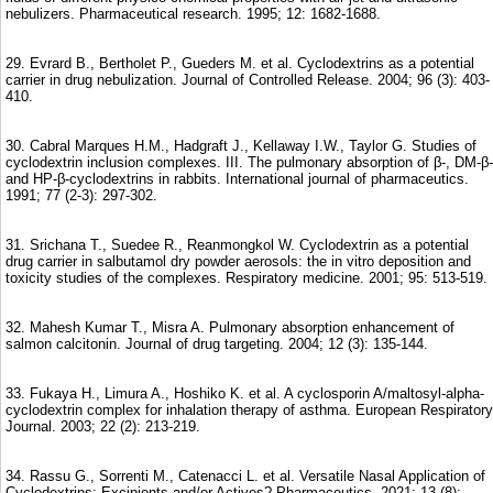
nebulizers. Pharmaceutical research. 1995; 12: 1682-1688.
29. Evrard B., Bertholet P., Gueders M. et al. Cyclodextrins as a potential
carrier in drug nebulization. Journal of Controlled Release. 2004; 96 (3): 403-
410.
30. Cabral Marques H.M., Hadgraft J., Kellaway I.W., Taylor G. Studies of
cyclodextrin inclusion complexes. III. The pulmonary absorption of β-, DM-β-
and HP-β-cyclodextrins in rabbits. International journal of pharmaceutics.
1991; 77 (2-3): 297-302.
31. Srichana T., Suedee R., Reanmongkol W. Cyclodextrin as a potential
drug carrier in salbutamol dry powder aerosols: the in vitro deposition and
toxicity studies of the complexes. Respiratory medicine. 2001; 95: 513-519.
32. Mahesh Kumar T., Misra A. Pulmonary absorption enhancement of
salmon calcitonin. Journal of drug targeting. 2004; 12 (3): 135-144.
33. Fukaya H., Limura A., Hoshiko K. et al. A cyclosporin A/maltosyl-alpha-
cyclodextrin complex for inhalation therapy of asthma. European Respiratory
Journal. 2003; 22 (2): 213-219.
34. Rassu G., Sorrenti M., Catenacci L. et al. Versatile Nasal Application of
Cyclodextrins: Excipients and/or Actives? Pharmaceutics. 2021; 13 (8):