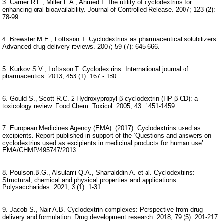
3. Carrier R.L., Miller L.A., Ahmed I. The utility of cyclodextrins for
enhancing oral bioavailability. Journal of Controlled Release. 2007; 123 (2):
78-99.
4. Brewster M.E., Loftsson T. Cyclodextrins as pharmaceutical solubilizers.
Advanced drug delivery reviews. 2007; 59 (7): 645-666.
5. Kurkov S.V., Loftsson T. Cyclodextrins. International journal of
pharmaceutics. 2013; 453 (1): 167 - 180.
6. Gould S., Scott R.C. 2-Hydroxypropyl-β-cyclodextrin (HP-β-CD): a
toxicology review. Food Chem. Toxicol. 2005; 43: 1451-1459.
7. European Medicines Agency (EMA). (2017). Cyclodextrins used as
excipients. Report published in support of the ‘Questions and answers on
cyclodextrins used as excipients in medicinal products for human use’.
EMA/CHMP/495747/2013.
8. Poulson.B.G., Alsulami Q.A., Sharfalddin A. et al. Cyclodextrins:
Structural, chemical and physical properties and applications.
Polysaccharides. 2021; 3 (1): 1-31.
9. Jacob S., Nair A.B. Cyclodextrin complexes: Perspective from drug
delivery and formulation. Drug development research. 2018; 79 (5): 201-217.