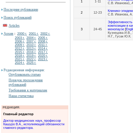
1
1-11
С.В. Иванова1, А
Последние публикации
Клинико-эпидеми
2
12-23
С.В. Иванова, А.
Поиск публикаций
Эффективность 
Articles
композиции в ка
3
24-45
менопаузе
[
Engl
Кузнецова И.В.,
Архив
:
2000 г.
2001 г.
2002 г.
Н.Г., Гусак Ю.К.
2003 г.
2004 г.
2005 г.
2006 г.
2007 г.
2008 г.
2009 г.
2010 г.
2011 г.
2012 г.
2013 г.
2014 г.
2015 г.
2016 г.
2017 г.
2018 г.
2019 г.
2020 г.
2021 г.
2022 г.
2023 г.
2024 г.
2025 г.
Редакционная информация:
Опубликовать статью
Порядок прохождения
публикаций
Требования к материалам
Наша статистика
РЕДАКЦИЯ:
Главный редактор
Доктор медицинских наук, профессор
Кашуро В.А., исполняющий обязанности
главного редактора.