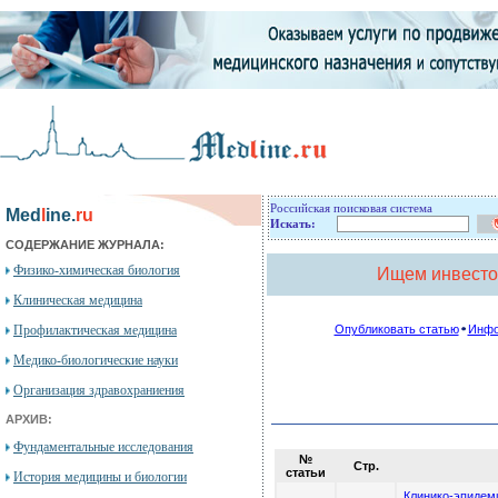
Российская поисковая система
Med
l
ine.
ru
Искать:
СОДЕРЖАНИЕ ЖУРНАЛА:
Физико-химическая биология
Ищем инвесто
Клиническая медицина
Профилактическая медицина
Опубликовать статью
Инфо
Медико-биологические науки
Организация здравохраниения
АРХИВ:
Фундаментальные исследования
№
Стр.
cтатьи
История медицины и биологии
Клинико-эпидеми