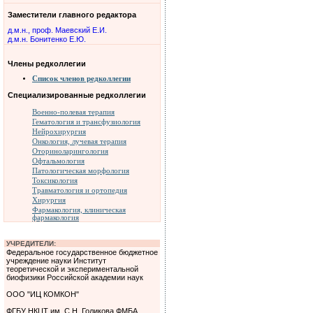
Заместители главного редактора
д.м.н., проф. Маевский Е.И.
д.м.н. Бонитенко Е.Ю.
Члены редколлегии
Список членов редколлегии
Специализированные редколлегии
Военно-полевая терапия
Гематология и трансфузиология
Нейрохирургия
Онкология, лучевая терапия
Оториноларингология
Офтальмология
Патологическая морфология
Токсикология
Травматология и ортопедия
Хирургия
Фармакология, клиническая
фармакология
УЧРЕДИТЕЛИ:
Федеральное государственное бюджетное
учреждение науки Институт
теоретической и экспериментальной
биофизики Российской академии наук
ООО "ИЦ КОМКОН"
ФГБУ НКЦТ им. С.Н. Голикова ФМБА