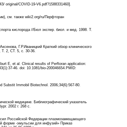
143/ original/COVID-19-V6.pdf?1588331460].
), см. также wiki2.org/ru/Перфторан
орта кислорода //Бюл экспер. биол. и мед. 1998. Т.
.Аксенова, Г.Р.Иваницкий Краткий обзор клинического
 2, СТ. 5, c. 30-36.
E, et al. Clinical results of Perftoran application:
;33(1):37-46. doi: 10.1081/bio-200046654.PMID:
od Substit Immobil Biotechnol. 2006;34(6):567-80.
нической медицине. Библиографический указатель
рг. 2002 г. 268 с.
х сил Российской Федерации плазмозамещающего
ой форме -эмульсии для инфузий» Приказ