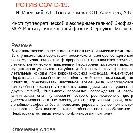
ПРОТИВ COVID-19.
Е.И. Маевский, А.Е. Головненкова, С.В. Алексеев, А.В.
Институт теоретической и экспериментальной биофиз
МОУ Институт инженерной физики, Серпухов, Московск
Резюме
В кратком обзоре сопоставлены известные клинические симптом
19 с уникальными свойствами российского газопереносящего кр
наноэмульсию полностью фторированных органических соединен
летнего клинического применения Перфторана позволяет предлож
существенно уменьшать пагубное действие ключевых факторов, 
летальные исходы при коронавирусной инфекции. Акцентируе
Перфторана: способности ослаблять действие гемической, ц
гипоксии, обеспечивать частичное возмещение кислород-пе
гемоглобина, оказывать цитопотекторное действие на уровне а
других тканей, уменьшать первичные повреждения и втори
клинический опыт купирования острого респираторного дист
диссеминированного внутрисосудистого свeртывания крови, ле
лечебные эффекты были продемонстрированы ранее при внутри
препарата. Фактически статья обосновывает необходимост
Перфторана, остановленного по финансовым причинам.
Ключевые слова