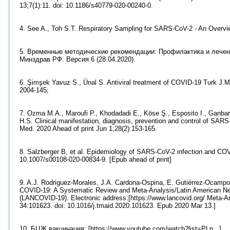
13;7(1):11. doi: 10.1186/s40779-020-00240-0.
4. See A., Toh S.T. Respiratory Sampling for SARS-CoV-2 - An Overv
5. Временные методические рекомендации: Профилактика и лечен
Минздрав РФ. Версия 6 (28.04.2020).
6. Şimşek Yavuz S., Ünal S. Antiviral treatment of COVID-19 Turk J M
2004-145;
7. Ozma M.A., Maroufi P., Khodadadi E., Köse Ş., Esposito I., Ganbaro
H.S. Clinical manifestation, diagnosis, prevention and control of SAR
Med. 2020 Ahead of print Jun 1;28(2):153-165.
8. Salzberger B, et al. Epidemiology of SARS-CoV-2 infection and COVID
10.1007/s00108-020-00834-9. [Epub ahead of print]
9. A.J. Rodriguez-Morales, J.A. Cardona-Ospina, E. Gutiérrez-Ocampo e
COVID-19: A Systematic Review and Meta-Analysis/Latin American N
(LANCOVID-19). Electronic address:[https://www.lancovid.org/ Meta-An
34:101623. doi: 10.1016/j.tmaid.2020.101623. Epub 2020 Mar 13.]
10. БЦЖ вакцинация: [https://www.youtube.com/watch?list=PLp...]