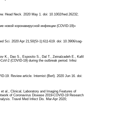
iew. Head Neck. 2020 May 1. doi: 10.1002/hed.26232;
ие новой коронавирусной инфекции (COVID-19)»
ed Sci. 2020 Apr 21;50(SI-1):611-619. doi: 10.3906/sag-
v K., Dao S., Esposito S., Dal T., Zeinalzadeh E., Kafil
S-CoV-2 (COVID-19) during the outbreak period. Infez
-19. Review article. Internist (Berl). 2020 Jun 16. doi:
t al., Clinical, Laboratory and Imaging Features of
etwork of Coronavirus Disease 2019-COVID-19 Research
alysis. Travel Med Infect Dis. Mar-Apr 2020;