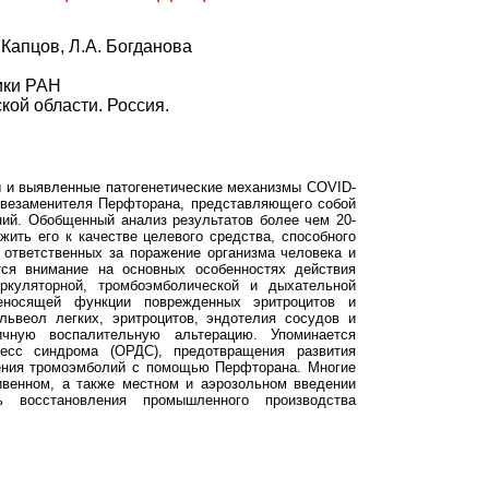
 Капцов, Л.А. Богданова
ики РАН
ой области. Россия.
ы и выявленные патогенетические механизмы COVID-
овезаменителя Перфторана, представляющего собой
ий. Обобщенный анализ результатов более чем 20-
ить его к качестве целевого средства, способного
ответственных за поражение организма человека и
тся внимание на основных особенностях действия
иркуляторной, тромбоэмболической и дыхательной
реносящей функции поврежденных эритроцитов и
львеол легких, эритроцитов, эндотелия сосудов и
чную воспалительную альтерацию. Упоминается
ресс синдрома (ОРДС), предотвращения развития
чения тромоэмболий с помощью Перфторана. Многие
венном, а также местном и аэрозольном введении
ь восстановления промышленного производства