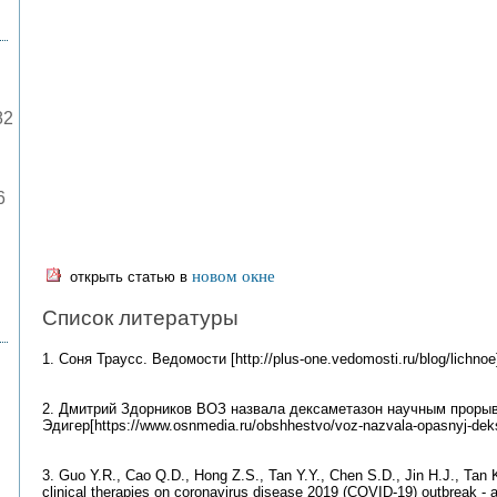
82
6
новом окне
открыть статью в
Список литературы
1. Соня Траусс. Ведомости [http://plus-one.vedomosti.ru/blog/lichnoe
2. Дмитрий Здорников ВОЗ назвала дексаметазон научным прорыв
Эдигер[https://www.osnmedia.ru/obshhestvo/voz-nazvala-opasnyj-dek
3. Guo Y.R., Cao Q.D., Hong Z.S., Tan Y.Y., Chen S.D., Jin H.J., Tan 
clinical therapies on coronavirus disease 2019 (COVID-19) outbreak -