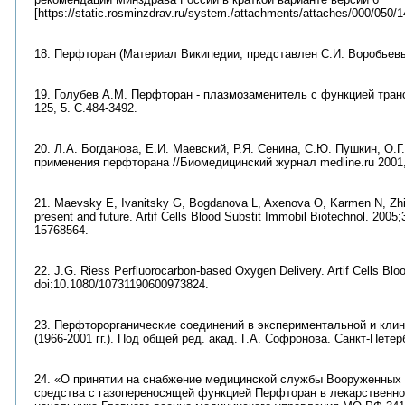
[https://static.rosminzdrav.ru/system./attachments/attaches/000/050/
18. Перфторан (Материал Википедии, представлен С.И. Воробьевым
19. Голубев А.М. Перфторан - плазмозаменитель с функцией трансп
125, 5. С.484-3492.
20. Л.А. Богданова, Е.И. Маевский, Р.Я. Сенина, С.Ю. Пушкин, О.Г
применения перфторана //Биомедицинский журнал medline.ru 2001, Т.
21. Maevsky E, Ivanitsky G, Bogdanova L, Axenova O, Karmen N, Zhiburt 
present and future. Artif Cells Blood Substit Immobil Biotechnol. 2005
15768564.
22. J.G. Riess Perfluorocarbon-based Oxygen Delivery. Artif Cells Blo
doi:10.1080/10731190600973824.
23. Перфторорганические соединений в экспериментальной и кли
(1966-2001 гг.). Под общей ред. акад. Г.А. Софронова. Санкт-Петербу
24. «О принятии на снабжение медицинской службы Вооруженны
средства с газопереносящей функцией Перфторан в лекарственн