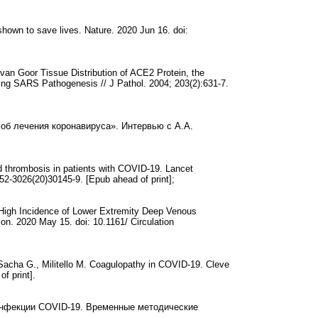
shown to save lives. Nature. 2020 Jun 16. doi:
 van Goor Tissue Distribution of ACE2 Protein, the
ing SARS Pathogenesis // J Pathol. 2004; 203(2):631-7.
об лечения коронавируса». Интервью с А.А.
nd thrombosis in patients with COVID-19. Lancet
2-3026(20)30145-9. [Epub ahead of print];
 High Incidence of Lower Extremity Deep Venous
on. 2020 May 15. doi: 10.1161/ Circulation
acha G., Militello M. Coagulopathy in COVID-19. Cleve
f print].
 инфекции COVID-19. Временные методические