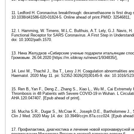
11. Ledford H. Coronavirus breakthrough: dexamethasone is first drug 
10.1038/d41586-020-01824-5. Online ahead of print.PMID: 32546811,
12. I. Hamming, W. Timens, M.L.C. Bulthuis, A.T. Lely, G.J. Navis, H.
Functional Receptor for SARS Coronavirus. A First Step in Understand
doi: 10.1002/path.1570.
13. Нина Желудков «Сибирские ученые подарили итальянцам спос
Громовым. 26.04.2020 [https://m.sibkray.ru/news/1/934835/],
14. Levi M., Thachil J., Iba T., Levy J.H. Coagulation abnormalities a
Haematol. 2020 May 11. pii: S2352-3026(20)30145-9. doi: 10.1016/S235
15. Ren B,.Yan F., Deng Z., Zhang S., Xiao L., Wu M., Cai Extremely
Thrombosis in 48 Patients with Severe COVID-19 in Wuhan. L Circulati
AHA.120.047407. [Epub ahead of print].
16. Mucha S.R., Dugar S., McCrae K., Joseph D.E., Bartholomew J., S
Clin J Med. 2020 May 14. doi: 10.3949/ccjm.87a.ccc024. [Epub ahead o
17. Профилактика, диагностика и лечение новой коронавирусной
рекомендации Минздрава России в краткой варианте версии 6