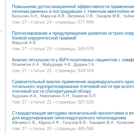
Повышение детоксикационной эффективности применения
лечении раненых и пострадавших с тяжелым миоглобин-
Бельских А.Н., Марухов А.В., Ветряков О.В., Захаров М.В., Чубче
том: 27
•
статья: 24
•
страницы: 577-594
Прогнозирование и предупреждение развития острого пов
боевой хирургической травмой
Марухов А.В.
том: 27
•
статья: 23
•
страницы: 555-576
Анализ летальности у ВИЧ-позитивных пациентов с лимф
Оганнисян А.А., Мабудзаде Ч.К., Дудина Г.А.
том: 27
•
статья: 22
•
страницы: 534-554
Сравнительный анализ применения индивидуального одно
тотального эндопротезирования плечевой кости при асеп
плечевой кости (Литературный обзор)
Худошин И.А., Николаенко А.Н., Борисов А.П.
том: 27
•
статья: 21
•
страницы: 507-533
Стандартизация методики неонатальной орхиэктомии и ее
для моделирования гипогонадотропного гипогонадизма
Айсаева С.В., Юдина А.Ф., Салухов В.В., Башарин В.А., Колесник
том: 27
•
статья: 20
•
страницы: 485-506