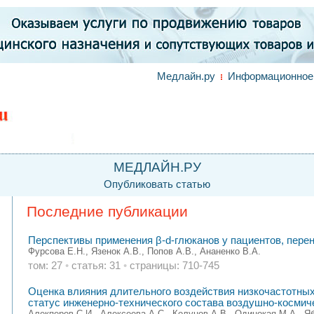
Медлайн.ру
Информационное 
МЕДЛАЙН.РУ
Опубликовать статью
Последние публикации
Перспективы применения β-d-глюканов у пациентов, пер
Фурсова Е.Н., Язенок А.В., Попов А.В., Ананенко В.А.
том: 27
•
статья: 31
•
страницы: 710-745
Оценка влияния длительного воздействия низкочастотных
статус инженерно-технического состава воздушно-косми
Алекперов С.И., Алексеева А.С., Колунов А.В., Одинокая М.А., Я