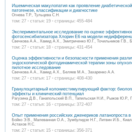
Ишемическая макулопатия как проявление диабетической
патогенезе, классификации и диагностике
Огнева Т.Р., Тульцева С.Н.
том: 27
•
статья: 19
•
страницы: 455-484
Экспериментальное исследование по оценке эффективнос
фотосенсибилизатора Хлорин Е6 на модели недифферен
Свечкова А.А., Хамид А.Х., Змитриченко Ю.Г., Точильников Г.В., 
том: 27
•
статья: 18
•
страницы: 431-454
Оценка эффективности и безопасности применения разли
эндоскопической фотодинамической терапии зоны опухоле
пилотное исследование
Свечкова А.А., Хамид А.Х., Беляев М.А., Захаренко А.А.
том: 27
•
статья: 17
•
страницы: 408-430
Гранулоцитарный колониестимулирующий фактор: биологи
эффекты и клинический потенциал
Рагузина Д.В., Ганапольский В.П., Тапильская Н.И., Рыжов Ю.Р., 
том: 27
•
статья: 16
•
страницы: 372-407
Опыт применения российских дженериков латанопроста в 
Бойко Э.В., Малеванная О.А., Зумбулидзе Н.Г., Литвин И.Б., Киал
Астахов Н.С.
том: 27
•
статья: 15
•
страницы: 356-371