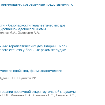
 ретинопатии: современные представления о
ти и безопасности терапевтических доз
цированной аденокарциномы
Беляев М.А., Захаренко А.А.
чных терапевтических доз Хлорин Е6 при
вого стеноза у больных раком желудка:
ческие свойства, фармакологические
Пудов С.Ю., Глушаков Р.И.
терапии первичной открытоугольной глаукомы
а П.Ф., Матвеева В.А., Салахова Н.Э., Петунов В.С.,