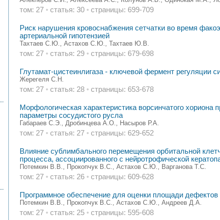
том: 27
•
статья: 30
•
страницы: 699-709
Риск нарушения кровоснабжения сетчатки во время фако
артериальной гипотензией
Тахтаев С.Ю., Астахов С.Ю., Тахтаев Ю.В.
том: 27
•
статья: 29
•
страницы: 679-698
Глутамат-цистеинлигаза - ключевой фермент регуляции си
Жерегеля С.Н.
том: 27
•
статья: 28
•
страницы: 653-678
Морфологическая характеристика ворсинчатого хориона п
параметры сосудистого русла
Габараев С.Э., Дробинцева А.О., Насыров Р.А.
том: 27
•
статья: 27
•
страницы: 629-652
Влияние сублимбального перемещения орбитальной клетч
процесса, ассоциированного с нейротрофической кератоп
Потемкин В.В., Прокопчук В.С., Астахов С.Ю., Варганова Т.С.
том: 27
•
статья: 26
•
страницы: 609-628
Программное обеспечение для оценки площади дефектов
Потемкин В.В., Прокопчук В.С., Астахов С.Ю., Андреев Д.А.
том: 27
•
статья: 25
•
страницы: 595-608