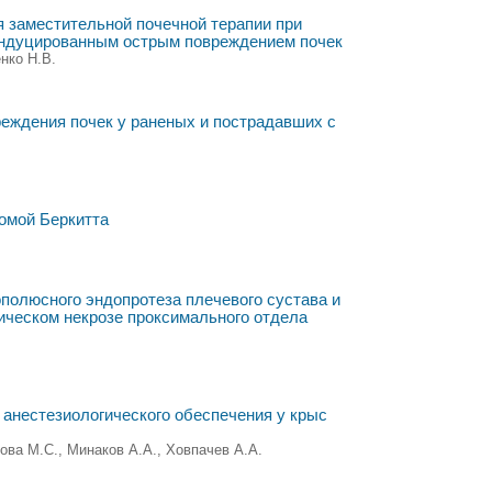
 заместительной почечной терапии при
индуцированным острым повреждением почек
нко Н.В.
реждения почек у раненых и пострадавших с
омой Беркитта
полюсного эндопротеза плечевого сустава и
тическом некрозе проксимального отдела
 анестезиологического обеспечения у крыс
ова М.С., Минаков А.А., Ховпачев А.А.