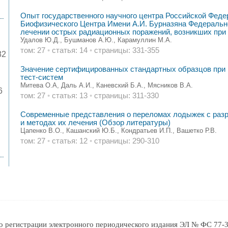
Опыт государственного научного центра Российской Фед
Биофизического Центра Имени А.И. Бурназяна Федерально
лечении острых радиационных поражений, возникших при
Удалов Ю.Д., Бушманов А.Ю., Карамуллин М.А.
том: 27
•
статья: 14
•
страницы: 331-355
82
Значение сертифицированных стандартных образцов при 
тест-систем
Митева О.А, Даль А.И., Каневский Б.А., Мясников В.А.
6
том: 27
•
статья: 13
•
страницы: 311-330
Современные представления о переломах лодыжек с раз
и методах их лечения (Обзор литературы)
Цапенко В.О., Кашанский Ю.Б., Кондратьев И.П., Вашетко Р.В.
том: 27
•
статья: 12
•
страницы: 290-310
о регистрации электронного периодического издания ЭЛ № ФС 77-3