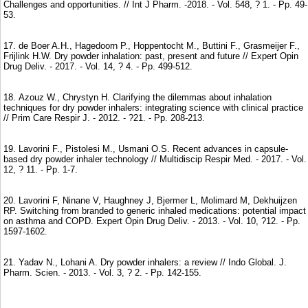
Challenges and opportunities. // Int J Pharm. -2018. - Vol. 548, ? 1. - Рр. 49-
53.
17. de Boer A.H., Hagedoorn P., Hoppentocht M., Buttini F., Grasmeijer F.,
Frijlink H.W. Dry powder inhalation: past, present and future // Expert Opin
Drug Deliv. - 2017. - Vol. 14, ? 4. - Рр. 499-512.
18. Azouz W., Chrystyn H. Clarifying the dilemmas about inhalation
techniques for dry powder inhalers: integrating science with clinical practice
// Prim Care Respir J. - 2012. - ?21. - Рр. 208-213.
19. Lavorini F., Pistolesi M., Usmani O.S. Recent advances in capsule-
based dry powder inhaler technology // Multidiscip Respir Med. - 2017. - Vol.
12, ? 11. - Рр. 1-7.
20. Lavorini F, Ninane V, Haughney J, Bjermer L, Molimard M, Dekhuijzen
RP. Switching from branded to generic inhaled medications: potential impact
on asthma and COPD. Expert Opin Drug Deliv. - 2013. - Vol. 10, ?12. - Рр.
1597-1602.
21. Yadav N., Lohani A. Dry powder inhalers: a review // Indo Global. J.
Pharm. Scien. - 2013. - Vol. 3, ? 2. - Pp. 142-155.