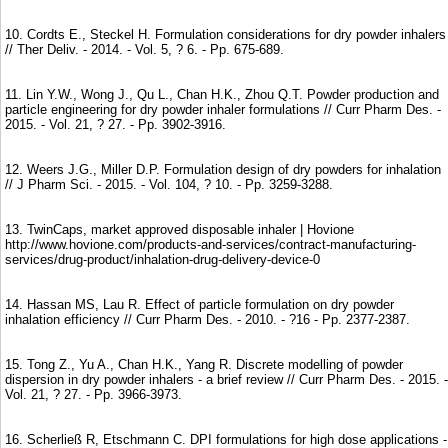
10. Cordts E., Steckel H. Formulation considerations for dry powder inhalers
// Ther Deliv. - 2014. - Vol. 5, ? 6. - Рр. 675-689.
11. Lin Y.W., Wong J., Qu L., Chan H.K., Zhou Q.T. Powder production and
particle engineering for dry powder inhaler formulations // Curr Pharm Des. -
2015. - Vol. 21, ? 27. - Рр. 3902-3916.
12. Weers J.G., Miller D.P. Formulation design of dry powders for inhalation
// J Pharm Sci. - 2015. - Vol. 104, ? 10. - Pp. 3259-3288.
13. TwinCaps, market approved disposable inhaler | Hovione
http://www.hovione.com/products-and-services/contract-manufacturing-
services/drug-product/inhalation-drug-delivery-device-0
14. Hassan MS, Lau R. Effect of particle formulation on dry powder
inhalation efficiency // Curr Pharm Des. - 2010. - ?16 - Рр. 2377-2387.
15. Tong Z., Yu A., Chan H.K., Yang R. Discrete modelling of powder
dispersion in dry powder inhalers - a brief review // Curr Pharm Des. - 2015. -
Vol. 21, ? 27. - Pp. 3966-3973.
16. Scherließ R, Etschmann C. DPI formulations for high dose applications -