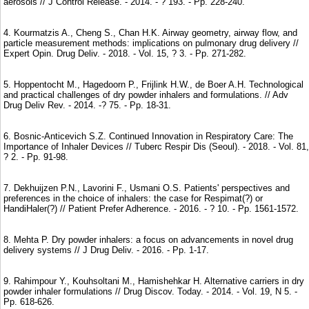
aerosols // J Control Release. - 2014. - ? 193. - Pp. 228-240.
4. Kourmatzis A., Cheng S., Chan H.K. Airway geometry, airway flow, and
particle measurement methods: implications on pulmonary drug delivery //
Expert Opin. Drug Deliv. - 2018. - Vol. 15, ? 3. - Рр. 271-282.
5. Hoppentocht M., Hagedoorn P., Frijlink H.W., de Boer A.H. Technological
and practical challenges of dry powder inhalers and formulations. // Adv
Drug Deliv Rev. - 2014. -? 75. - Рр. 18-31.
6. Bosnic-Anticevich S.Z. Continued Innovation in Respiratory Care: The
Importance of Inhaler Devices // Tuberc Respir Dis (Seoul). - 2018. - Vol. 81,
? 2. - Рр. 91-98.
7. Dekhuijzen P.N., Lavorini F., Usmani O.S. Patients' perspectives and
preferences in the choice of inhalers: the case for Respimat(?) or
HandiHaler(?) // Patient Prefer Adherence. - 2016. - ? 10. - Рр. 1561-1572.
8. Mehta P. Dry powder inhalers: a focus on advancements in novel drug
delivery systems // J Drug Deliv. - 2016. - Рр. 1-17.
9. Rahimpour Y., Kouhsoltani M., Hamishehkar H. Alternative carriers in dry
powder inhaler formulations // Drug Discov. Today. - 2014. - Vol. 19, N 5. -
Pp. 618-626.