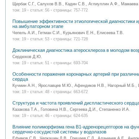
Щербак С.Г., Салухов В.В., Кадин С.В., Аглиуллин А.Ф., Мамаева 
том: 19
•
статья: 56
•
страницы: 757-772
Повышение эффективности этиологической диагностики и
на амбулаторном этапе
Чепель А.И., Гетман С.И., Курьянович Е.Н., Елисеева Т.В.
том: 19
•
статья: 53
•
страницы: 721-728
Доклиническая диагностика атеросклероза в молодом воз
Сердюков Д.Ю.
том: 19
•
статья: 51
•
страницы: 693-704
Особенности поражения коронарных артерий при различн
сердца
Кучмин А.Н., Ярославцев М.Ю., Афендиков Н.В., Нагорный М.Б.,
том: 19
•
статья: 48
•
страницы: 663-672
Структура и частота проявлений диспластического сердц
Казакова Т.А., Головина Н.В., Сергеева Д.И., Степаненко И.А.
том: 19
•
статья: 46
•
страницы: 624-635
Влияние полиморфизма гена В1-адренорецепторов на фу
сердечно-сосудистой системы у водолазов
Ефимов С.В., Черкашин Д.В., Гришаев С.Л., Аланичев А.Е., Андри