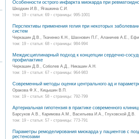
Особенности острого инфаркта миокарда при ревматоидн
Шкодкин И.В., Ягашкина С.И.
том: 19
•
статья: 69
•
страницы: 995-1001
Перспективы применения гелия при некоторых заболеван
систем
Черкашин Д.В., Ткаченко К.Н., Шахнович П.Г., Аланичев А.Е., Ефи
том: 19
•
статья: 68
•
страницы: 984-994
Междисциплинарный подход к концепции сердечно-сосуди
профилактике
Черкашин Д.В., Соболев А.Д., Никашин А.Н.
том: 19
•
статья: 67
•
страницы: 964-983
Современный методы оценки центрального ад и параметр
Оракова Ф.Х., Кицышин В.П.
том: 19
•
статья: 58
•
страницы: 792-799
Артериальная гипотензия в практике современного клиниц
Барсуков А.В., Каримова А.М., Васильева И.А., Глуховской Д.В.
том: 19
•
статья: 57
•
страницы: 773-791
Параметры ремоделирования миокарда у пациентов с по
рестенозами