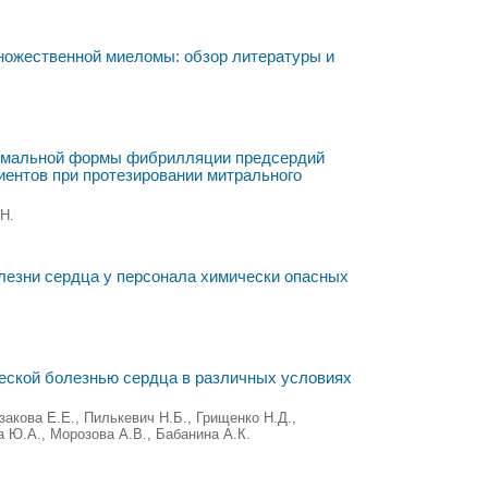
ножественной миеломы: обзор литературы и
измальной формы фибрилляции предсердий
ентов при протезировании митрального
.Н.
лезни сердца у персонала химически опасных
еской болезнью сердца в различных условиях
акова Е.Е., Пилькевич Н.Б., Грищенко Н.Д.,
на Ю.А., Морозова А.В., Бабанина А.К.