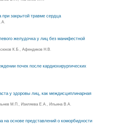
 при закрытой травме сердца
.А.
евого желудочка у лиц без манифестной
всюков К.Б., Афендиков Н.В.
еждении почек после кардиохирургических
аста у здоровы лиц, как междисциплинарная
ьнев М.П., Изиляева Е.А., Ильина В.А.
а на основе представлений о коморбидности