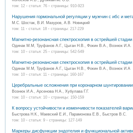
том: 12
•
статья: 76
•
страницы: 910-923
Нарушения гормональной регуляции у мужчин c ибс и ме
М.С. Шостак, В.И. Мазуров, А.В. Новицкий
том: 11
•
статья: 18
•
страницы: 217-229
Магнитно-резонансная спектроскопия в острейшей стадии
Одинак М.М, Труфанов А.Г., Цыган Н.В., Фокин В.А., Вознюк И.А.
том: 10
•
статья: 25
•
страницы: 542-549
Магнитно-резонансная спектроскопия в острейшей стадии
Одинак М.М, Труфанов А.Г., Цыган Н.В., Фокин В.А., Вознюк И.А
том: 10
•
статья: 11
•
страницы: 160-167
Церебральные осложнения при коронарном шунтировании
Вознюк И.А., Арсенова Н.А., Хубулава Г.Г.
том: 10
•
статья: 10
•
страницы: 150-159
К вопросу устойчивости и изменчивости показателей вари
Быстрова Н.К., Маевский Е.И., Парамонова Е.В., Быстров В.С.
том: 10
•
статья: 9
•
страницы: 127-149
Маркеры дисфункции эндотелия и функциональной актив