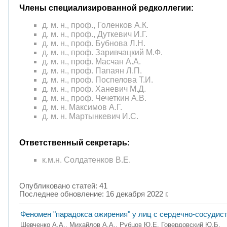
Члены специализированной редколлегии:
д. м. н., проф., Голенков А.К.
д. м. н., проф., Дуткевич И.Г.
д. м. н., проф. Бубнова Л.Н.
д. м. н., проф. Заривчацкий М.Ф.
д. м. н., проф. Масчан А.А.
д. м. н., проф. Папаян Л.П.
д. м. н., проф. Поспелова Т.И.
д. м. н., проф. Ханевич М.Д.
д. м. н., проф. Чечеткин А.В.
д. м. н. Максимов А.Г.
д. м. н. Мартынкевич И.С.
Ответственный секретарь:
к.м.н. Солдатенков В.Е.
Опубликовано статей: 41
Последнее обновление: 16 декабря 2022 г.
Феномен "парадокса ожирения" у лиц с сердечно-сосуди
Шевченко А.А., Михайлов А.А., Рубцов Ю.Е, Говердовский Ю.Б.