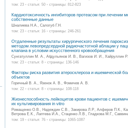
том: 23
•
статья: 50
•
страницы: 812-823
Кардиотоксичность ингибиторов протеасом при лечении м
собственные данные
Шналиева Н.А., Салогуб Г.Н.
том: 23
•
статья: 16
•
страницы: 246-261
Отдаленные результаты хирургического лечения парокс
методом левопредсердной радиочастотной аблации у паци
клапана в условии искусственного кровообращения
Сунгатуллин М. А., Абдульянов И. В., Вагизов И. И., Хайруллин Р
том: 23
•
статья: 8
•
страницы: 136-146
Факторы риска развития атеросклероза и ишемической бо
объектов
Горичный В. А., Язенок А. В., Фомичев А. В.
том: 22
•
статья: 8
•
страницы: 108-118
Жизнеспособность лейкоцитов крови пациентов с ишемич
их культивирования in vitro
Ромащенко О.В., Надеждин С.В., Закирова Л.Р., Алфeров П.К., Каз
Ветрова Е.К., Лаптева И.А., Стаценко Л.В., Гладкова М.Г., Савви
том: 19
•
статья: 76
•
страницы: 1065-1087