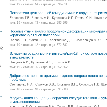
том: 19
•
статья: 44
•
страницы: 596-611
Показатели центральной гемодинамики и нарушения ритма
Елисеева Т.В., Чепель А.И., Куренкова И.Г., Гетман С.И., Квитко А
том: 19
•
статья: 43
•
страницы: 583-595
Посегментный анализ продольной деформации миокарда л
кардиоваскулярной патологии
Галова Е.П., Кучмин А.Н., Галактионов Д.А., Ярославцев М.Ю., Е
том: 19
•
статья: 42
•
страницы: 572-582
82
Элементы осадка мочи и интерлейкин-18 при остром повр
вмешательств
Птицына А.И., Курапеев И.С., Козлов А.В
6
том: 19
•
статья: 26
•
страницы: 352-362
Доброкачественные аритмии позднего подросткового возр
проблема
Степаненко И.А., Салухов В.В., Кицышин В.П., Суржиков П.В, Шал
том: 18
•
статья: 40
•
страницы: 591-608
Модификация концепции сердечно-сосудистого континуум
и метавоспалении.
Ковальчук Е.Ю., Костенко В.А., Сорока В.В., Алексеенко О.В.