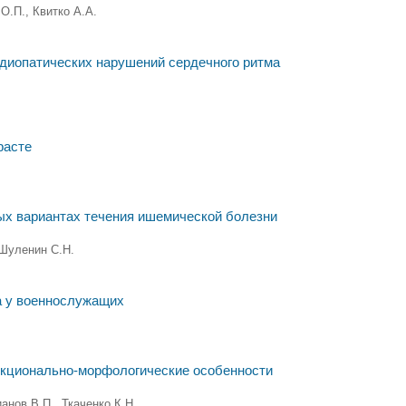
О.П., Квитко А.А.
диопатических нарушений сердечного ритма
расте
ых вариантах течения ишемической болезни
 Шуленин С.Н.
а у военнослужащих
нкционально-морфологические особенности
анов В.П., Ткаченко К.Н.