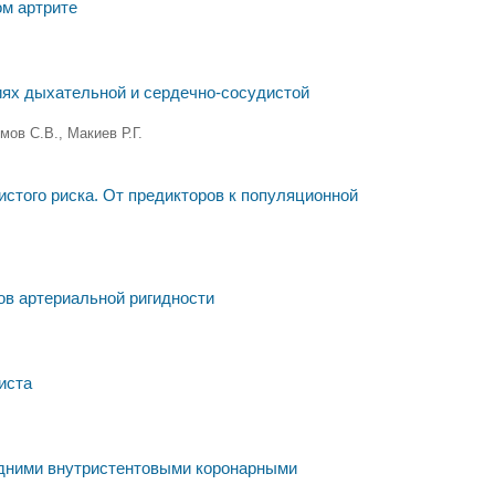
ом артрите
иях дыхательной и сердечно-сосудистой
мов С.В., Макиев Р.Г.
стого риска. От предикторов к популяционной
ов артериальной ригидности
иста
здними внутристентовыми коронарными