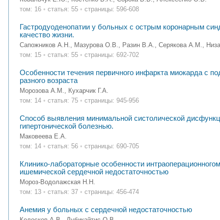
том: 16
•
статья: 55
•
страницы: 596-608
Гастродуоденопатии у больных с острым коронарным син
качество жизни.
Сапожников А.Н., Мазурова О.В., Разин В.А., Серякова А.М., Низ
том: 15
•
статья: 55
•
страницы: 692-702
Особенности течения первичного инфаркта миокарда с по
разного возраста
Морозова А.М., Кухарчик Г.А.
том: 14
•
статья: 75
•
страницы: 945-956
Способ выявления минимальной систолической дисфункц
гипертонической болезнью.
Маковеева Е.А.
том: 14
•
статья: 56
•
страницы: 690-705
Клинико-лабораторные особенности интраоперационногом
ишемической сердечной недостаточностью
Мороз-Водолажская Н.Н.
том: 13
•
статья: 37
•
страницы: 456-474
Анемия у больных с сердечной недостаточностью
Колосков А.В., Дубикайтис О.В.