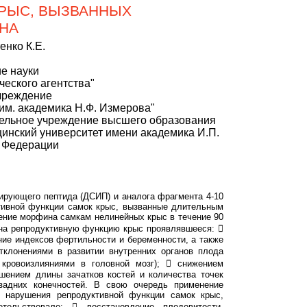
КРЫС, ВЫЗВАННЫХ
НА
енко К.Е.
е науки
ческого агентства"
чреждение
им. академика Н.Ф. Измерова"
ельное учреждение высшего образования
инский университет имени академика И.П.
й Федерации
ирующего пептида (ДСИП) и аналога фрагмента 4-10
тивной функции самок крыс, вызванные длительным
ние морфина самкам нелинейных крыс в течение 90
 на репродуктивную функцию крыс проявлявшееся: 
ие индексов фертильности и беременности, а также
тклонениями в развитии внутренних органов плода
 кровоизлияниями в головной мозг);  снижением
шением длины зачатков костей и количества точек
задних конечностей. В свою очередь применение
 нарушения репродуктивной функции самок крыс,
ельствовало:  восстановление плодовитости,