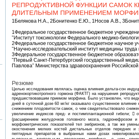
РЕПРОДУКТИВНОЙ ФУНКЦИИ САМОК 
ДЛИТЕЛЬНЫМ ПРИМЕНЕНИЕМ МОРФИ
1Белякова Н.А., 2Бонитенко Е.Ю., 1Носов А.В., 3Бонит
1Федеральное государственное бюджетное учреждени
"Институт токсикологии Федерального медико-биологи
2Федеральное государственное бюджетное научное у
"Научно-исследовательский институт медицины труда 
3Федеральное государственное бюджетное образоват
"Первый Санкт-Петербургский государственный медиц
Павлова" Министерства здравоохранения Российско
Резюме
Целью исследования являлась оценка влияния дельта-сон индуц
адренокортикотропного гормона (ФАКТГ) на нарушения репродук
предшествовавшим приемом морфина. Было установлен, что веде
дней в суточной дозе 60 мг/кг оказывало существенное влияние
снижением плодовитости самок, о чем свидетельствовало снижен
увеличение индексов пред- и постимплантационной гибели;  о
(расширением желудочков головного мозга, гидронефрозом и
морфометрических показателей тел эмбрионов, а так же умень
окостенения мелких костей дистальных отделов передних и 
пептидных препаратов в выбранных нами дозах нивелировало
вызванные длительным введением морфина, о чем свидет