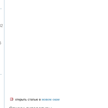
82
6
новом окне
открыть статью в