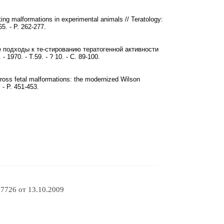
ing malformations in experimental animals // Teratology:
5. - P. 262-277.
 подходы к те-стированию тератогенной активности
970. - Т.59. - ? 10. - С. 89-100.
ross fetal malformations: the modernized Wilson
 - P. 451-453.
7726 от 13.10.2009