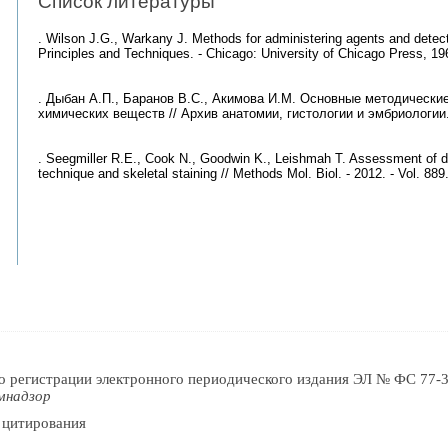
Список литературы
. Wilson J.G., Warkany J. Methods for administering agents and detect
Principles and Techniques. - Chicago: University of Chicago Press, 196
. Дыбан А.П., Баранов B.C., Акимова И.М. Основные методические
химических веществ // Архив анатомии, гистологии и эмбриологии. - 1
. Seegmiller R.E., Cook N., Goodwin K., Leishmah T. Assessment of d
technique and skeletal staining // Methods Mol. Biol. - 2012. - Vol. 889.
о регистрации электронного периодического издания ЭЛ № ФС 77-3
мнадзор
 цитирования