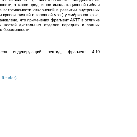
ости, а также пред- и постимплантационной гибели
 встречаемости отклонений в развитии внутренних
и кровоизлияний в головной мозг) у эмбрионов крыс;
ановлено, что применения фрагмент АКТГ в отличие
х костей дистальных отделов передних и задних
о беременности.
а-сон индуцирующий пептид, фрагмент 4-10
 Reader)