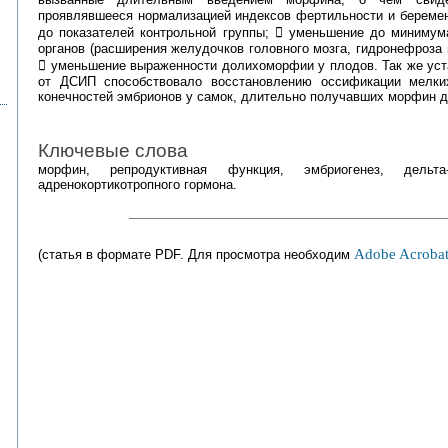
проявлявшееся нормализацией индексов фертильности и беременн
до показателей контрольной группы;  уменьшение до минимума
органов (расширения желудочков головного мозга, гидронефроза 
 уменьшение выраженности долихоморфии у плодов. Так же уст
от ДСИП способствовало восстановлению оссификации мелки
конечностей эмбрионов у самок, длительно получавших морфин д
Ключевые слова
морфин, репродуктивная функция, эмбриогенез, дельт
адренокортикотропного гормона.
Adobe Acrobat
(статья в формате PDF. Для просмотра необходим