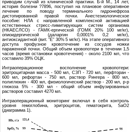
приводим случай из клинической практики. Б-й М., 14 лет,
история болезни ?7896, поступил на плановое оперативное
лечение по поводу терминального гидронефроза
дистопированной правой почки. Анестезиологическое
пособие: НЛА с направленной комплексной активацией
естественных стресс-лимитирующих систем организма
(НКАЕСЛСО) - ГАМК-ергической (ГОМК 20% 100 мг/кг),
опиоидергической (даларгин 0,0001% 0,2 мг/кг),
антиоксидантной (вит. "Е" 30% 5 мг/кг). На этапе оперативного
доступа профузное кровотечение из сосудов ножки
параженной почки. Общий объем кровопотери в течении 1,5
часов (время остановки кровотечения) - около 2100 мл, что
составило 39% ОЦК.
Интраоперационное восполнение кровопотери:
эритроцитарная масса - 500 мл, СЗП - 720 мл, перфторан -
600 мл, рефортан - 750 мл, раствор Рингера - 800 мл,
полиглюкин - 400 мл, физиологический раствор - 200 мл, р-р
глюкоза 5% - 300 мл - общий объем инфузированных
растворов составил 4270 мл.
Интраоперационный мониторинг включал в себя контроль
уровня гемоглобина, эритроцитов, гематокрита, SaО2
(диаграмма 1).