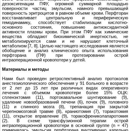
дезоксигенации ПФУ, огромной суммарной площадью
поверхности частиц эмульсии, намного превышающей
поверхность эритроцитов в равном объеме крови. Перфторан
восстанавливает центральную и периферическую
гемодинамику, способствует стабилизации кислотно-
основного состояния, повышению антиоксидантной
активности плазмы крови. При этом ПФУ как химические
вещества обладают биохимической инертностью, не
метаболизируются сами и не нарушают клеточный
метаболизм [7, 8]. Целью настоящего исследования является
обобщение и анализ клинического опыта использования
перфторана (ПФ) при протезировании острой
интраоперационной кровопотери у детей.
Материалы и методы
Нами был проведeн ретроспективный анализ протоколов
анестезиологического обеспечения у 91 больного в возрасте
от 2 лет до 15 лет при различных видах оперативного
лечения с объeмом кровопотери более 15% ОЦК:
спленэктомия (11), портокавальное шунтирование (9),
удаление новообразований печени (6), почек (9), головного
(11) и спинного мозга (8), трепанация при закрытой
черепномозговой травме (8), краниотомия (7), торакотомия
(11), открытое вправление (9), торакофрениколапаротомия
(2). В схеме трансфузионной терапии острой
интраоперационной кровопотери в основной группе (n = 47)
применялась эмульсия перфторана внутривенно капельно