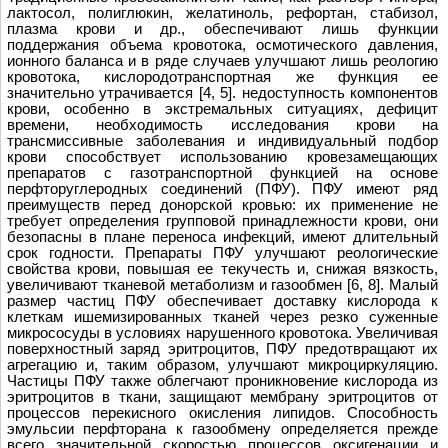
лактосол, полиглюкин, желатиноль, рефортан, стабизол,
плазма крови и др., обеспечивают лишь функции
поддержания объема кровотока, осмотического давления,
ионного баланса и в ряде случаев улучшают лишь реологию
кровотока, кислородотранспортная же функция еe
значительно утрачивается [4, 5]. недоступность компонентов
крови, особенно в экстремальных ситуациях, дефицит
времени, необходимость исследования крови на
трансмиссивные заболевания и индивидуальный подбор
крови способствует использованию кровезамещающих
препаратов с газотранспортной функцией на основе
перфторуглеродных соединений (ПФУ). ПФУ имеют ряд
преимуществ перед донорской кровью: их применение не
требует определения групповой принадлежности крови, они
безопасны в плане переноса инфекций, имеют длительный
срок годности. Препараты ПФУ улучшают реологические
свойства крови, повышая ее текучесть и, снижая вязкость,
увеличивают тканевой метаболизм и газообмен [6, 8]. Малый
размер частиц ПФУ обеспечивает доставку кислорода к
клеткам ишемизированных тканей через резко суженные
микрососуды в условиях нарушенного кровотока. Увеличивая
поверхностный заряд эритроцитов, ПФУ предотвращают их
агрегацию и, таким образом, улучшают микроциркуляцию.
Частицы ПФУ также облегчают проникновение кислорода из
эритроцитов в ткани, защищают мембрану эритроцитов от
процессов перекисного окисления липидов. Способность
эмульсии перфторана к газообмену определяется прежде
всего значительной скоростью процессов оксигенации и