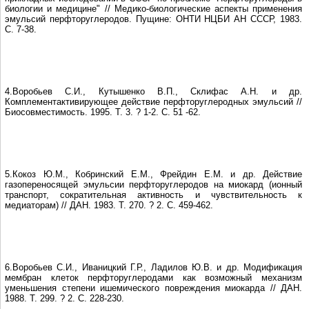
биологии и медицине" // Медико-биологические аспекты применения
эмульсий перфторуглеродов. Пущине: ОНТИ НЦБИ АН СССР, 1983.
С. 7-38.
4.Воробьев С.И., Кутышенко В.П., Склифас А.Н. и др.
Комплементактивирующее действие перфторуглеродных эмульсий //
Биосовместимость. 1995. Т. 3. ? 1-2. С. 51 -62.
5.Кокоз Ю.М., Кобринский Е.М., Фрейдин Е.М. и др. Действие
газопереносящей эмульсии перфторуглеродов на миокард (ионный
транспорт, сократительная активность и чувствительность к
медиаторам) // ДАН. 1983. Т. 270. ? 2. С. 459-462.
6.Воробьев С.И., Иваницкий Г.Р., Ладилов Ю.В. и др. Модификация
мембран клеток перфторуглеродами как возможный механизм
уменьшения степени ишемического повреждения миокарда // ДАН.
1988. Т. 299. ? 2. С. 228-230.