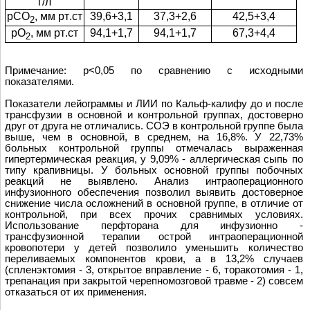
г
/л
pCO
,
мм
рт
.
ст
39,6+3,1
37,3+2,6
42,5+3,4
2
pO
,
мм
рт
.
ст
94,1+1,7
94,1+1,7
67,3+4,4
2
Примечание: p<0,05 по сравнению с исходными
показателями.
Показатели лейограммы и ЛИИ по Кальф-калифу до и после
трансфузии в основной и контрольной группах, достоверно
друг от друга не отличались. СОЭ в контрольной группе была
выше, чем в основной, в среднем, на 16,8%. У 22,73%
больных контрольной группы отмечалась выраженная
гипертермическая реакция, у 9,09% - аллергическая сыпь по
типу крапивницы. У больных основной группы побочных
реакций не выявлено. Анализ интраоперационного
инфузионного обеспечения позволил выявить достоверное
снижение числа осложнений в основной группе, в отличие от
контрольной, при всех прочих сравнимых условиях.
Использование перфторана для инфузионно -
трансфузионной терапии острой интраоперационной
кровопотери у детей позволило уменьшить количество
переливаемых компонентов крови, а в 13,2% случаев
(спленэктомия - 3, открытое вправление - 6, торакотомия - 1,
трепанация при закрытой черепномозговой травме - 2) совсем
отказаться от их применения.