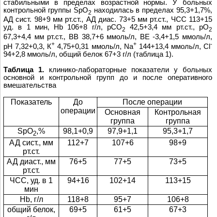
стабильными в пределах возрастной нормы. У больных
контрольной группы SpO
находилась в пределах 95,3+1,7%,
2
АД сист. 98+9 мм рт.ст., АД диас. 73+5 мм рт.ст., ЧСС 113+15
уд. в 1 мин, Hb 106+8 г/л, pCO
42,5+3,4 мм рт.ст., pO
2
2
67,3+4,4 мм рт.ст., ВВ 38,7+6 ммоль/л, ВЕ -3,4+1,5 ммоль/л,
+
+
-
pH 7,32+0,3, К
4,75+0,31 ммоль/л, Na
144+13,4 ммоль/л, Cl
94+2,8 ммоль/л, общий белок 67+3 г/л (таблица 1).
Таблица 1.
клинико-лабораторные показатели у больных
основной и контрольной групп до и после оперативного
вмешательства
Показатель
До
После операции
операции
Основная
Контрольная
группа
группа
SpO
,%
98,1+0,9
97,9+1,1
95,3+1,7
2
АД сист., мм
112+7
107+6
98+9
рт.ст.
АД диаст., мм
76+5
77+5
73+5
рт.ст.
ЧСС, уд
.
в
1
94+16
102+14
113+15
мин
Hb
, г/л
118+8
95+7
106+8
о
бщий белок,
69+5
61+5
67+3