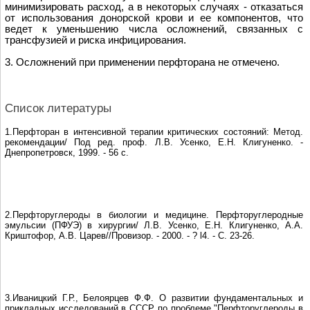
минимизировать расход, а в некоторых случаях - отказаться
от использования донорской крови и ее компонентов, что
ведeт к уменьшению числа осложнений, связанных с
трансфузией и риска инфицирования.
3. Осложнений при применении перфторана не отмечено.
Список литературы
1.Перфторан в интенсивной терапии критических состояний: Метод.
рекомендации/ Под ред. проф. Л.В. Усенко, Е.Н. Клигуненко. -
Днепропетровск, 1999. - 56 с.
2.Перфторуглероды в биологии и медицине. Перфторуглеродные
эмульсии (ПФУЭ) в хирургии/ Л.В. Усенко, Е.Н. Клигуненко, А.А.
Криштофор, А.В. Царев//Провизор. - 2000. - ? l4. - С. 23-26.
3.Иваницкий Г.Р., Белоярцев Ф.Ф. О развитии фундаментальных и
прикладных исследований в СССР по проблеме "Перфторуглероды в