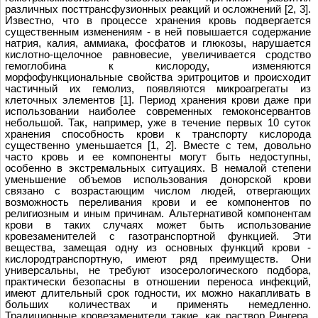
различных посттрансфузионных реакций и осложнений [2, 3].
Известно, что в процессе хранения кровь подвергается
существенным изменениям - в ней повышается содержание
натрия, калия, аммиака, фосфатов и глюкозы, нарушается
кислотно-щелочное равновесие, увеличивается сродство
гемоглобина к кислороду, изменяются
морфофункциональные свойства эритроцитов и происходит
частичный их гемолиз, появляются микроагрегаты из
клеточных элементов [1]. Период хранения крови даже при
использовании наиболее современных гемоконсервантов
небольшой. Так, например, уже в течение первых 10 суток
хранения способность крови к транспорту кислорода
существенно уменьшается [1, 2]. Вместе с тем, довольно
часто кровь и ее компоненты могут быть недоступны,
особенно в экстремальных ситуациях. В немалой степени
уменьшение объeмов использования донорской крови
связано с возрастающим числом людей, отвергающих
возможность переливания крови и ее компонентов по
религиозным и иным причинам. Альтернативой компонентам
крови в таких случаях может быть использование
кровезаменителей с газотранспортной функцией. Эти
вещества, замещая одну из основных функций крови -
кислородтранспортную, имеют ряд преимуществ. Они
универсальны, не требуют изосерологического подбора,
практически безопасны в отношении переноса инфекций,
имеют длительный срок годности, их можно накапливать в
больших количествах и применять немедленно.
Традиционные кровезаменители такие, как раствор Рингера,