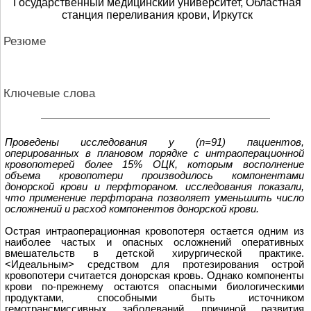
Государственный медицинский университет, Областная
станция переливания крови, Иркутск
Резюме
Ключевые слова
Проведены исследования у (n=91) пациентов,
оперированных в плановом порядке с интраоперационной
кровопотерей более 15% ОЦК, которым восполнение
объeма кровопотери производилось компонентами
донорской крови и перфтораном. исследования показали,
что применение перфторана позволяет уменьшить число
осложнений и расход компонентов донорской крови.
Острая интраоперационная кровопотеря остаeтся одним из
наиболее частых и опасных осложнений оперативных
вмешательств в детской хирургической практике.
<Идеальным> средством для протезирования острой
кровопотери считается донорская кровь. Однако компоненты
крови по-прежнему остаются опасными биологическими
продуктами, способными быть источником
гемотрансмиссивных заболеваний, причиной развития