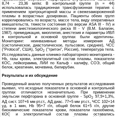
8,74 - 23,36 мл/кг. В контрольной группе (n = 44)
использовалась традиционная трансфузионная терапия с
применением эритроцитарной массы и свежезамороженной
плазмы в возрастных дозировках. Пациенты обеих групп
коррелировались по возрасту, массе тела, виду оперативных
вмешательств, тяжести состояния (по версии ASA III - IV) и
степени анестезиологического риска III - V (В.М. Балагин,
1987). премедикация, миоплегия, анестезия и параметры ИВЛ
в контрольной и основной группах были идентичны.
Мониторинг: неинвазивные методы измерения АД
(систолическое, диастолическое, пульсовое, среднее), ЧСС
("Protocol", США), SpO
("тритон", Россия), температура тела.
2
Исследовались данные клинико-лабораторного мониторинга -
Hb, газы крови, электролитный состав плазмы, показатели
КОС, лейкограмма, ЛИИ по Кальф - калифу, СОЭ, общий
белок, креатинин, мочевина, билирубин.
Результаты и их обсуждение
Проведeнный анализ полученных результатов исследования
выявил, что исходные показатели в основной и контрольной
группах отличаются незначительно. При применении
эмульсии перфторана в основной группе - SpO
97,9+1,3%,
2
АД сист. 107+6 мм рт.ст., АД диас. 77+5 мм рт.ст., ЧСС 102+14
уд. в 1 мин, Hb 95+7 г/л, общий белок 61+5 г/л, другие
биохимические показатели крови, показатели газообмена,
КОС и электролитный состав плазмы оставались