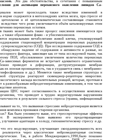
ислот.
Эти два обстоятельства, в сочетании с повышенным
ловия для активации перекисного окисления липидов Са-
дикалов может происходить также вследствие изменений в
 норме содержится в митохондриях клеток мозга, при стрессе её
в цитоплазме и её цитоплазматическая составляющая становится
 вследствие чего резко увеличивается объём катализируемых этим
личению перекисных остатков.
 в тканях может быть также процесс окисления имеющегося при
,
а также образование флаво - и убисемихинонов.
яются нормальными метаболитами живой клетки, утилизирующей
поддержания стационарной концентрации перекисных радикалов
 супероксиддисмутаз (СОД). При исследовании содержания СОД в
о обнаружено падение её содержания и активности в разные, но
ессорного фактора, зависящее как от типа исследуемой ткани, так
этому ПОЛ, обусловленное увеличением количества перекисных
Са-зависимых ферментов не встречает адекватного ограничения.
бежно приводит к деформации, деструктуризации мембран
как их ионная проницаемость, так и ухудшается связь с мембранно-
инфосфокиназа и др.). Меняется также мембранная структура и
ной структуры реагируют скэвенджер-рецепторы микроглии.
лассического каскада воспалительных реакций, которые, протекая в
т к разнообразным нейродегенеративным изменениям, в том числе
едствие апоптоза.
акции ЦНС теряет согласованность в осуществлении комплекса
организма, что приводит к трудно корригируемым нарушениям
таточности в результате сильного стресса (травма, инфекционный
зывают на то, что вызванная стрессами нейродегенерация является
ия комплекса признаков старения организма.
ссах? Как было упомянуто выше, его стресспротекторные эффекты
ет. В эксперименте было выявлено его предотвращающее
, улучшение адаптации к холоду, гипокинетическому стрессу и др.
, что его модулирующее, улучшающее скоординированность всех
реализуется через классические нейромедиаторные системы:
ергические. Так, в работе Менджерицкого,1990,было показано
ктурах мозга после системного введения DSIP. С помощью