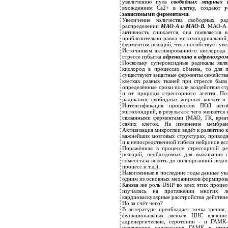
увеличению пула
свободных жирных к
вхождением Са2+ в клетку, создают
ус
зависимыми ферментами.
Увеличение количества свободных ра
распределении
МАО-А и МАО-В.
МАО-А в
активность снижается, она появляется 
приблизительно равна митохондриальной,
ферментом реакций, что способствует уве
Источником активированного кислорода
стрессе избытка
адреналина в адренохром
Поскольку супероксидные радикалы явл
кислород в процессах обмена, то для 
существуют защитные ферменты семейства
клетках разных тканей при стрессе был
определённые сроки после воздействия стр
и от природы стрессорного агента. По
радикалов, свободных жирных кислот и 
Интенсификация процессов ПОЛ неиз
митохондрий, в результате чего меняется 
связанными ферментами (МАО, ГК, креат
самих клеток. На изменение мембран
Активизация микроглии ведёт к развитию к
важнейших мозговых структурах, приводя
и к непосредственной гибели нейронов всл
Поражённая в процессе стрессорной ре
реакций, необходимых для выживания 
гомеостаза вплоть до полиорганной недос
процесс и т.д.).
Накопленные в последние годы данные ука
одним из основных механизмов формирован
Какова же роль DSIP во всех этих проце
изучались на протяжении многих л
кардиоваскулярные расстройства действие
Но за счёт чего?
В литературе преобладает точка зрения
функциональных звеньев ЦНС влияние 
адренергические, серотонин - и ГАМК-
увеличение содержания ГАМК в стру