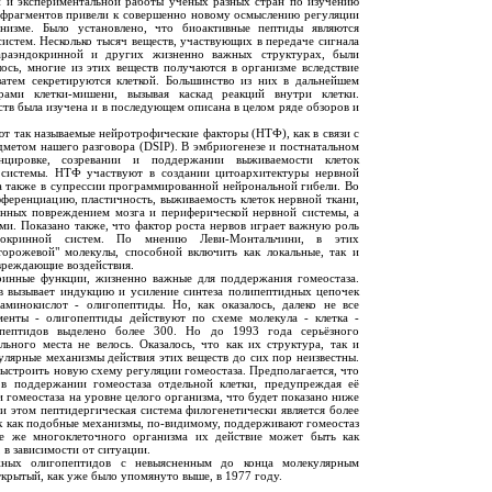
й и экспериментальной работы учёных разных стран по изучению
 фрагментов привели к совершенно новому осмыслению регуляции
низме. Было установлено, что биоактивные пептиды являются
истем. Несколько тысяч веществ, участвующих в передаче сигнала
араэндокринной и других жизненно важных структурах, были
лось, многие из этих веществ получаются в организме вследствие
атем секретируются клеткой. Большинство из них в дальнейшем
рами клетки-мишени, вызывая каскад реакций внутри клетки.
тв была изучена и в последующем описана в целом ряде обзоров и
т так называемые нейротрофические факторы (НТФ), как в связи с
едметом нашего разговора (DSIP). В эмбриогенезе и постнатальном
ировке, созревании и поддержании выживаемости клеток
 системы. НТФ участвуют в создании цитоархитектуры нервной
 а также в супрессии программированной нейрональной гибели. Во
ференциацию, пластичность, выживаемость клеток нервной ткани,
анных повреждением мозга и периферической нервной системы, а
ми. Показано также, что фактор роста нервов играет важную роль
окринной систем. По мнению Леви-Монтальчини, в этих
орожевой" молекулы, способной включить как локальные, так и
вреждающие воздействия.
нные функции, жизненно важные для поддержания гомеостаза.
в вызывает индукцию и усиление синтеза полипептидных цепочек
минокислот - олигопептиды. Но, как оказалось, далеко не все
менты - олигопептиды действуют по схеме молекула - клетка -
пептидов выделено более 300. Но до 1993 года серьёзного
ьного места не велось. Оказалось, что как их структура, так и
улярные механизмы действия этих веществ до сих пор неизвестны.
ыстроить новую схему регуляции гомеостаза. Предполагается, что
 в поддержании гомеостаза отдельной клетки, предупреждая её
и гомеостаза на уровне целого организма, что будет показано ниже
и этом пептидергическая система филогенетически является более
ак как подобные механизмы, по-видимому, поддерживают гомеостаз
е же многоклеточного организма их действие может быть как
 в зависимости от ситуации.
ных олигопептидов с невыясненным до конца молекулярным
ткрытый, как уже было упомянуто выше, в 1977 году.