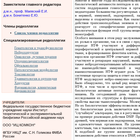
Многие и многие годы исследовательско
биологической активности пептидов и их
Заместители главного редактора
систем поддержания гомеостаза в орга
д.м.н., проф. Маевский Е.И.
медиаторами большинства регуляторных с
д.м.н. Бонитенко Е.Ю.
в нервной, иммунной, эндокринной, п
выделены и охарактеризованы. Как оказа
действия трипсиноподобных энзимов и з
Члены редколлегии
реагирует со специфическими рецепто
Биологическая функция этой группы вещес
Список членов редколлегии
монографий.
Особого внимания в этом ряду заслуживаю
Специализированные редколлегии
их ролью в организме, так и в связи с пр
периоде НТФ участвуют в дифференц
Гематология и трансфузиология
периферической и центральной нервной
Нейрохирургия
ткани, в формировании фенотипа клеток,
взрослом организме НТФ отвечают за диф
Онкология, лучевая терапия
участвуют в репарации нарушений, вызв
Оториноларингология
также нейродегенеративными заболевания
Офтальмология
во взаимодействии иммунной и энд
Патологическая морфология
взаимоотношениях НТФ играют роль "ст
Токсикология
системные процессы защиты в ответ на по
Травматология и ортопедия
НТФ модулируют нейро-иммунно-эндокри
Было обнаружено, что целый ряд вещест
Хирургия
НТФ, в том числе и простые цепочки а
Фармакология, клиническая
биологически активные пептидные фраг
фармакология
мишень. На сегодняшний день таких 
исследования их структуры и функционал
свойства высоко тканеспецифичны. Молек
УЧРЕДИТЕЛИ:
Но их биологические эффекты позволили в
Федеральное государственное бюджетное
их биологическая роль заключается как
учреждение науки Институт
"случайную" альтерацию, так и в регуляци
теоретической и экспериментальной
на примере реализации действия DSIP. Пр
биофизики Российской академии наук
древней, чем нервная или эндокринная, т
и одноклеточных организмов. На уровн
ООО "ИЦ КОМКОН"
клеточным, так и тканевым или системным,
К подобной же группе жизненно важ
ФГБУ НКЦТ им. С.Н. Голикова ФМБА
механизмом действия относится и DSIP, о
России