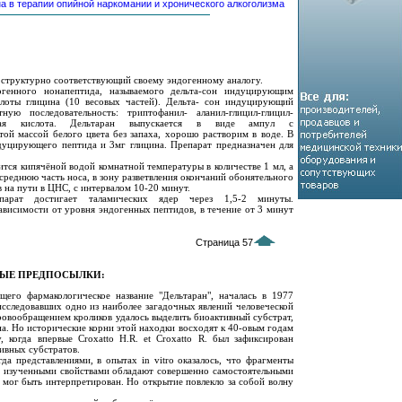
 в терапии опийной наркомании и хронического алкоголизма
структурно соответствующий своему эндогенному аналогу.
огенного нонапептида, называемого дельта-сон индуцирующим
слоты глицина (10 весовых частей). Дельта- сон индуцирующий
ую последовательность: триптофанил- аланил-глицил-глицил-
аминовая кислота. Дельтаран выпускается в виде ампул с
й массой белого цвета без запаха, хорошо растворим в воде. В
дуцирующего пептида и 3мг глицина. Препарат предназначен для
ся кипячёной водой комнатной температуры в количестве 1 мл, а
в среднюю часть носа, в зону разветвления окончаний обонятельного
в на пути в ЦНС, с интервалом 10-20 минут.
епарат достигает таламических ядер через 1,5-2 минуты.
ависимости от уровня эндогенных пептидов, в течение от 3 минут
Страница 57
НЫЕ ПРЕДПОСЫЛКИ:
щего фармакологическое название "Дельтаран", началась в 1977
исследовавших одно из наиболее загадочных явлений человеческой
кровообращением кроликов удалось выделить биоактивный субстрат,
а. Но исторические корни этой находки восходят к 40-овым годам
, когда впервые Croxatto H.R. et Croxatto R. был зафиксирован
ивных субстратов.
да представлениями, в опытах in vitro оказалось, что фрагменты
с изученными свойствами обладают совершенно самостоятельными
е мог быть интерпретирован. Но открытие повлекло за собой волну