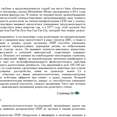
я, глубина и продолжительность стадий сна могут быть объяснены
ти механизма, группа Шоненберг-Монье предприняла в 60-е годы
еления фактора сна. В опытах по перекрёстному кровообращению
зкочастотной электростимуляции интраламинарных ядер таламуса
ность дельта-волн на электроэнцефалограмме (ЭЭГ) как у донора,
стимуляция вызывает аналогичное уменьшение продолжительности
существует некое вещество сна, а в 1977 году этой группой был
рп-Ала-Гли-Гли-Асп-Ала-Сер-Гли-Глу, который был назван дельта-
редпринятое в последующие годы различными исследовательскими
м и связанном виде присутствует в ряде структур ЦНС, а также в
канях и жидких средах организма. DSIP способен уменьшать
процессы терморегуляции, циркадные ритмы, на нейрональные
ых отделах мозга. Он вызывает налоксон-зависимую анальгезию,
лкогольной и опиатной зависимостей, существенно повышает
са. Показано его влияние на освобождение питуитарных гормонов,
н-зависимый эффект на высвобождение метионин-энкефалинов в
х черт его мультифункционального физиологического действия
ная и адаптогенная активность. Так, введённый в дозе 100-200 mг/
те он существенно увеличивает выживаемость животных при остром
кулярные расстройства, влияя на транспорт ионов Са в
е отмечены его явные антиметастатические, онкопротекторные
сть побочных эффектов при химио- и радио терапии. Большой
нтиэпилептическая активность, наряду со способностью уменьшать
ндрома разной этиологии, снижать проявления "тяги" при лечении
, нивелировать проявления депрессии различного генеза.
Страница 58
:
иммуногистологических исследований, проведённых рядом как
в, выявлено распределение DSIP по органам и тканям различных
количество DSIP обнаружено в
таламусе
и несколько меньшее в