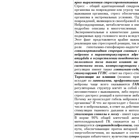
ярко выраженная стресспротективная 
Стресс - общий адаптационный синдром 
организма на повреждение или угрозу та
выживания организма, стресс обеспечив
организма в экстремальных условиях. Од
повреждений, являющихся своеобразной пл
Нейроэндокринные, метаболические и имм
подробно описаны в многочисленных п
Экспериментальные и клинические данн
подкорковых ядер головного мозга вследст
Этот факт представляется крайне важн
реализации как стрессорной реакции, так 
роли гипоталамо-гипофизарно-надп
глюкокортикоидная секреция главным 
нейронов в паравентрикулярном ядре
amygdala в осуществлении поведенческо
полосатого тела также влияют на Г
системами мозга, контролирующими 
регуляции имеют также
глютамат-соде
стимулируют ГГНС
-ответ на стресс-ст
Тормозящие же влияния
(помимо прям
исходят из
гиппокампа, префронтальной
нейроны чаще всего оказываются
ГАМК
регуляторных структур влечёт за собой 
несовместимое с выживанием, либо перехо
стресс-дистресс реакций в патогенезе люб
Почему же происходит гибель нейронов п
организма? И что же происходит с биохи
числе и нейрональных, в ответ на действи
стимуляции тканевого дыхания в митохо
утилизации глюкозы в мозгу
- имеет хар
В норме 90% общей клеточной актив
митохондриальной ГК снижается на 
активируется
сукцинатдегидрогеназа,
ок
пути, обеспечивающие приток янтарной
энергообеспечения, но вызывает и состо
генерации избыточного количества
супер