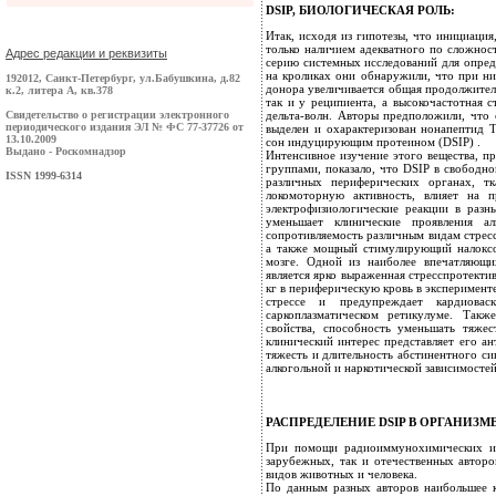
DSIP, БИОЛОГИЧЕСКАЯ РОЛЬ:
Итак, исходя из гипотезы, что инициаци
только наличием адекватного по сложнос
Адрес редакции и реквизиты
серию системных исследований для опред
на кроликах они обнаружили, что при ни
192012, Санкт-Петербург, ул.Бабушкина, д.82
донора увеличивается общая продолжитель
к.2, литера А, кв.378
так и у реципиента, а высокочастотная 
Свидетельство о регистрации электронного
дельта-волн. Авторы предположили, что 
периодического издания ЭЛ № ФС 77-37726 от
выделен и охарактеризован нонапептид Т
13.10.2009
сон индуцирующим протеином (DSIP) .
Выдано - Роскомнадзор
Интенсивное изучение этого вещества, п
группами, показало, что DSIP в свободно
ISSN 1999-6314
различных периферических органах, т
локомоторную активность, влияет на 
электрофизиологические реакции в разн
уменьшает клинические проявления а
сопротивляемость различным видам стрес
а также мощный стимулирующий налоксо
мозге. Одной из наиболее впечатляющи
является ярко выраженная стресспротектив
кг в периферическую кровь в эксперимен
стрессе и предупреждает кардиовас
саркоплазматическом ретикулуме. Такж
свойства, способность уменьшать тяже
клинический интерес представляет его а
тяжесть и длительность абстинентного си
алкогольной и наркотической зависимостей
РАСПРЕДЕЛЕНИЕ DSIP В ОРГАНИЗМЕ
При помощи радиоиммунохимических и 
зарубежных, так и отечественных авторо
видов животных и человека.
По данным разных авторов наибольшее 