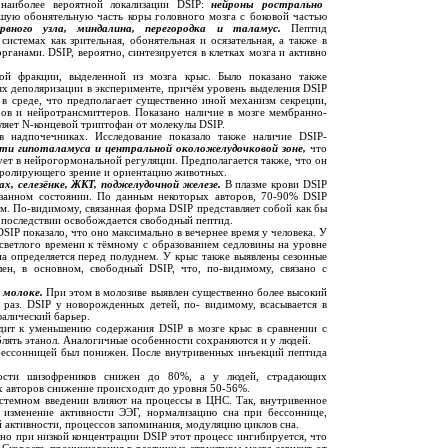
наиболее вероятной локализации DSIP:
нейроны рострально
шую обонятельную часть коры головного мозга с боковой частью
вного узла, миндалина, перегородка и таламус.
Пептид
истемах как зрительная, обонятельная и осязательная, а также в
рганами. DSIP, вероятно, синтезируется в клетках мозга и активно
й фракции, выделенной из мозга крыс. Было показано также
ях деполяризации в эксперименте, причём уровень выделения DSIP
 в среде, что предполагает существенно иной механизм секреции,
в и нейротрансмиттеров. Показано наличие в мозге мембранно-
ляет N-концевой триптофан от молекулы DSIP.
 надпочечниках. Исследование показало также наличие DSIP-
ти гипоталамуса и центральной околожелудочковой зоне,
что
ует в нейрогормональной регуляции. Предполагается также, что он
тролирующего зрение и ориентацию животных.
х, селезёнке, ЖКТ, поджелудочной железе.
В плазме крови DSIP
язанном состоянии. По данным некоторых авторов, 70-90% DSIP
рм. По-видимому, связанная форма DSIP представляет собой как бы
в последствии освобождается свободный пептид.
IP показало, что оно максимально в вечернее время у человека. У
светлого времени к тёмному с образованием седловины на уровне
на определяется перед полуднем. У крыс также выявлены сезонные
лен, в основном, свободный DSIP, что, по-видимому, связано с
 молоке.
При этом в молозиве выявлен существенно более высокий
 раз. DSIP у новорожденных детей, по- видимому, всасывается в
фалический барьер.
дит к уменьшению содержания DSIP в мозге крыс в сравнении с
лять этанол. Аналогичные особенности сохраняются и у людей.
бессонницей был понижен. После внутривенных инъекций пептида
ости шизофреников снижен до 80%, а у людей, страдающих
х авторов снижение происходит до уровня 50-56%.
истемном введении влияют на процессы в ЦНС. Так, внутривенное
 изменение активности ЭЭГ, нормализацию сна при бессоннице,
й активности, процессов запоминания, модуляцию циклов сна.
 но при низкой концентрации DSIP этот процесс ингибируется, что