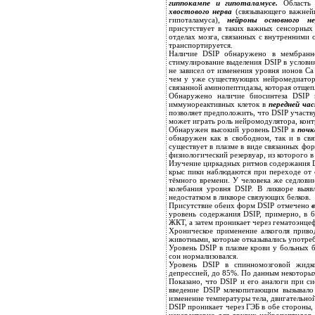
гиппокампе и гипоталамусе.
Область 
хвостового нерва
(связывающего важней
гипоталамуса),
нейроны основного нер
присутствует в таких важных сенсорных с
отделах мозга, связанных с внутренними о
транспортируется.
Наличие DSIP обнаружено в мембранно
стимулирование выделения DSIP в услови
не зависел от изменения уровня ионов Са
чем у уже существующих нейромедиаторо
связанной аминопептидазы, которая отщеп
Обнаружено наличие биосинтеза DSIP в
иммунореактивных клеток в
передней час
позволяет предположить, что DSIP участв
может играть роль нейромодулятора, кон
Обнаружен высокий уровень DSIP в
почка
обнаружен как в свободном, так и в св
существует в плазме в виде связанных фо
физиологический резервуар, из которого 
Изучение циркадных ритмов содержания DS
крыс пики наблюдаются при переходе от 
тёмного времени. У человека же седлови
колебания уровня DSIP. В ликворе выяв
недостатком в ликворе связующих белков.
Присутствие обеих форм DSIP отмечено
в
уровень содержания DSIP, примерно, в 6
ЖКТ, а затем проникает через гематоэнце
Хроническое применение алкоголя приво
животными, которые отказывались употреб
Уровень DSIP в плазме крови у больных 
сон нормализовался.
Уровень DSIP в спинномозговой жидк
депрессией, до 85%. По данным некоторы
Показано, что DSIP и его аналоги при с
введение DSIP млекопитающим вызывало
изменение температуры тела, двигательно
DSIP проникает через ГЭБ в обе стороны,