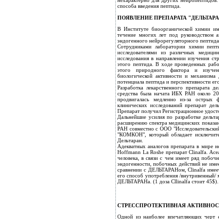
нехарактерно для других нейропептидов.
способа введения пептида.
ПОЯВЛЕНИЕ ПРЕПАРАТА "ДЕЛЬТАРА
В Институте биоорганической химии и
течение многих лет под руководством 
эндогенного нейрорегуляторного пептида,
Сотрудниками лаборатории химии пепт
исследователями из различных медиц
исследования в направлении изучения ст
этого пептида. В ходе проведенных рабо
этого природного фактора и изучен
биологической активности и механизма
потенциала пептида и перспективности ег
Разработка лекарственного препарата де
средства была начата ИБХ РАН около 2
продвигалась медленно из-за острых 
клинических исследований препарат де
Препарат получил Регистрационное удост
Дальнейшие усилия по разработке дельта
расширению спектра медицинских показа
РАН совместно с ООО "Исследовательский
"КОМКОН", который обладает исключите
Дельтаран.
Адекватных аналогов препарата в мире н
Hoffmann La Roshe препарат Clinalfa. Ac
человека, в связи с чем имеет ряд побо
эндогенности, побочных действий не имее
сравнении с ДЕЛЬТАРАНом, Clinalfa имеет
его способ употребления /внутривенный/ м
ДЕЛЬТАРАНа. (1 доза Cllinalfa стоит 45$).
СТРЕССПРОТЕКТИВНАЯ АКТИВНОСТ
Одной из наиболее впечатляющих черт е