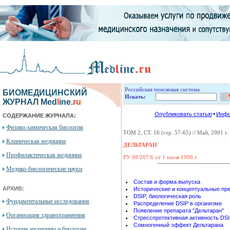
Российская поисковая система
БИОМЕДИЦИНСКИЙ
Искать:
ЖУРНАЛ Med
l
ine.
ru
Опубликовать статью
Инфо
СОДЕРЖАНИЕ ЖУРНАЛА:
Физико-химическая биология
ТОМ 2, СТ. 16 (стр. 57-65) // Май, 2001 г.
Клиническая медицина
ДЕЛЬТАРАН
Профилактическая медицина
РУ 98/207/6 от 1 июля 1998 г.
Медико-биологические науки
Состав и форма выпуска
АРХИВ:
Исторические и концептуальные пр
DSIP, биологическая роль
Фундаментальные исследования
Распределение DSIP в организме
Появление препарата "Дельтаран"
Организация здравохраниения
Стресспротективная активность DS
Cомногенный эффект Дельтарана
История медицины и биологии