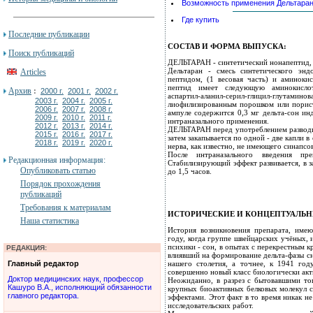
Возможность применения Дельтарана
Где купить
Последние публикации
СОСТАВ И ФОРМА ВЫПУСКА:
Поиск публикаций
ДЕЛЬТАРАН - синтетический нонапептид, 
Дельтаран - смесь синтетического энд
Articles
пептидом, (1 весовая часть) и аминоки
пептид имеет следующую аминокислотн
Архив
:
2000 г.
2001 г.
2002 г.
аспартил-аланил-серил-глицил-глут
2003 г.
2004 г.
2005 г.
лиофилизированным порошком или пористо
2006 г.
2007 г.
2008 г.
ампуле содержится 0,3 мг дельта-сон ин
2009 г.
2010 г.
2011 г.
интраназального применения.
2012 г.
2013 г.
2014 г.
ДЕЛЬТАРАН перед употреблением разводит
2015 г.
2016 г.
2017 г.
затем закапывается по одной - две капли 
2018 г.
2019 г.
2020 г.
нерва, как известно, не имеющего синапсо
После интраназального введения пр
Редакционная информация:
Стабилизирующий эффект развивается, в з
Опубликовать статью
до 1,5 часов.
Порядок прохождения
публикаций
Требования к материалам
ИСТОРИЧЕСКИЕ И КОНЦЕПТУАЛЬ
Наша статистика
История возникновения препарата, имею
году, когда группе швейцарских учёных, 
психики - сон, в опытах с перекрестным 
РЕДАКЦИЯ:
влиявший на формирование дельта-фазы сн
Главный редактор
нашего столетия, а точнее, к 1941 году
совершенно новый класс биологически акт
Доктор медицинских наук, профессор
Неожиданно, в разрез с бытовавшими тог
Кашуро В.А., исполняющий обязанности
крупных биоактивных белковых молекул 
главного редактора.
эффектами. Этот факт в то время никак н
исследовательских работ.