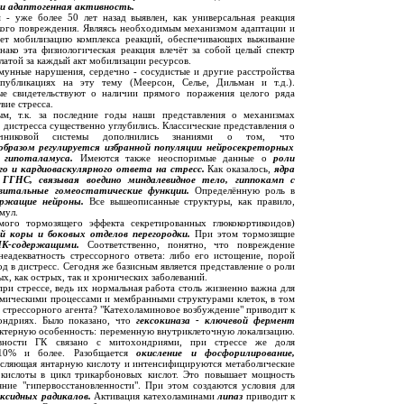
и адаптогенная активность.
- уже более 50 лет назад выявлен, как универсальная реакция
кого повреждения. Являясь необходимым механизмом адаптации и
ает мобилизацию комплекса реакций, обеспечивающих выживание
нако эта физиологическая реакция влечёт за собой целый спектр
атой за каждый акт мобилизации ресурсов.
унные нарушения, сердечно - сосудистые и другие расстройства
убликациях на эту тему (Меерсон, Селье, Дильман и т.д.).
ые свидетельствуют о наличии прямого поражения целого ряда
вие стресса.
ым, т.к. за последние годы наши представления о механизмах
и дистресса существенно углубились. Классические представления о
очечниковой системы дополнились знаниями о том, что
образом регулируется избранной популяции нейросекреторных
 гипоталамуса.
Имеются также неоспоримые данные о
роли
го и кардиоваскулярного ответа на стресс.
Как оказалось,
ядра
ГНС, связывая воедино миндалевидное тело, гиппокамп с
витальные гомеостатические функции.
Определённую роль в
ржащие нейроны.
Все вышеописанные структуры, как правило,
имул.
ого тормозящего эффекта секретированных глюкокортикоидов)
 коры и боковых отделов перегородки.
При этом тормозящие
-содержащими.
Соответственно, понятно, что повреждение
неадекватность стрессорного ответа: либо его истощение, порой
д в дистресс. Сегодня же базисным является представление о роли
ых, как острых, так и хронических заболеваний.
ри стрессе, ведь их нормальная работа столь жизненно важна для
мическими процессами и мембранными структурами клеток, в том
е стрессорного агента? "Катехоламиновое возбуждение" приводит к
ндриях. Было показано, что
гексокиназа - ключевой фермент
актерную особенность: переменную внутриклеточную локализацию.
ности ГК связано с митохондриями, при стрессе же доля
10% и более. Разобщается
окисление и фосфорилирование,
исляющая янтарную кислоту и интенсифицируются метаболические
 кислоты в цикл трикарбоновых кислот. Это повышает мощность
яние "гипервосстановленности". При этом создаются условия для
оксидных радикалов.
Активация катехоламинами
липаз
приводит к