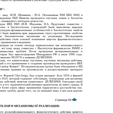
 Скорость проникновения в различные структуры мозга зависит от
Н":
м. акад. М.М. Шемякина - Ю.А. Овчинникова РАН ИБХ РАН) в
академика РАН Иванова проводится изучение химии и биологии
 называемого пептидом дельта-сна.
идов ИБХ РАН (И.И. Михалева, И.А. Прудченко) совместно с
инских и биологических учреждений были выполнены широкие
руктурно-функциональных особенностей и биологических свойств
т были выявлены ярко выраженные стресс-протективные свойства
ы биохимические механизмы их реализации. Исследования
 действия стали основой понимания широты фармакологического
о применения в медицине.
льтаран на основе пептида первоначально как антиалкогольного
0 лет тому назад совместно с Институтом фармакологии РАМН и
финансовых проблем. После проведения экспериментальных и
льтаран был зарегистрирован Минздравом РФ в июле 1998 года.
оверение 98/207/6 и название ДЕЛЬТАРАН.
рана, его клиническому изучению, изучению механизма действия,
ний к его применению и созданию производства проводились ИБХ
 центр Комкон". Исследовательская группа была объединена в ИЦ
льными правами на производство и распространение препарата
ет. Фирмой Ciba-Geigy, был создан препарат Acea 1024 и фирмой
ea 1024, который содержит субстанции, чужеродные для организма
чных действий, включая аллергенное. ДЕЛЬТАРАН, благодаря своей
т и его терапевтический интервал практически не имеет границ. В
 более узкую сферу применения /наркология и расстройства сна/,
енее удобен, кроме того, он, по меньшей мере, в три раза дороже
Страница 59
Ь DSIP И МЕХАНИЗМЫ ЕЁ РЕАЛИЗАЦИИ:
го мультифункционального физиологического действия является