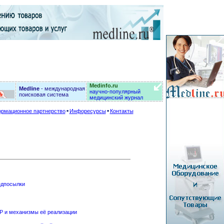
Medinfo.ru
Medline
- международная
научно-популярный
поисковая система
медицинский журнал
рмационное партнерство
Инфоресурсы
Контакты
едпосылки
IP и механизмы её реализации