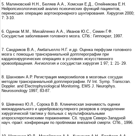
5. Малиновский Н.Н., Беляев А.А., Хомская Е.Д., Олейникова Е.Н.
Нейропсихологический анализ психических функций пациентов,
перенесших операцию аортокоронарного шунтирования. Хирургия 2000;
7: 3-10.
6. Одинак М.М., Михайленко А.А., Иванов Ю.С., Семин Г.Ф.
Сосудистые заболевания головного мозга. СПб.: Гиппократ, 1997.
7. Сандриков В.А., Амбатьелло Н.Г. и др. Оценка перфузии головного
мозга с помощью транскраниальной допплерографии при
кардиохирургических операциях в условиях искусственного
кровообращения. Ангиология и сосудистая хирургия 1 97; 1: 21- 29.
8. Шахнович А.Р. Регистрация микроэмболов в мозговых сосудах
методом транскраниальной допплерографии. IV Int. Symp. Transcran.
Doppler. and Electrophysiological Monitoring, EMS J. Neurophys.
Neurosonology 1997; 83-87.
9. Шевченко Ю.Л., Сорока В.В. Клиническая значимость оценки
миокардиального и цереброваскулярного резервов в определении
хирургической тактики у больных с мультифокальными
атеросклеротическими поражениями. Сб. трудов Северо-Западной
науч.-практ. конференции по проблемам внезапной смерти. СПб., 1996.