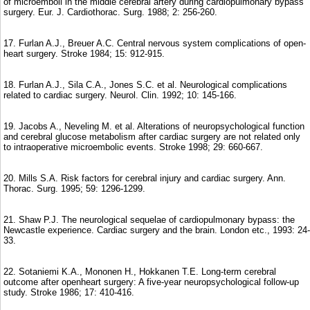
of microemboli in the middle cerebral artery during cardiopulmonary bypass
surgery. Eur. J. Cardiothorac. Surg. 1988; 2: 256-260.
17. Furlan A.J., Breuer A.C. Central nervous system complications of open-
heart surgery. Stroke 1984; 15: 912-915.
18. Furlan A.J., Sila C.A., Jones S.C. et al. Neurological complications
related to cardiac surgery. Neurol. Clin. 1992; 10: 145-166.
19. Jacobs A., Neveling M. et al. Alterations of neuropsychological function
and cerebral glucose metabolism after cardiac surgery are not related only
to intraoperative microembolic events. Stroke 1998; 29: 660-667.
20. Mills S.A. Risk factors for cerebral injury and cardiac surgery. Ann.
Thorac. Surg. 1995; 59: 1296-1299.
21. Shaw P.J. The neurological sequelae of cardiopulmonary bypass: the
Newcastle experience. Cardiac surgery and the brain. London etc., 1993: 24-
33.
22. Sotaniemi K.A., Mononen H., Hokkanen T.E. Long-term cerebral
outcome after openheart surgery: A five-year neuropsychological follow-up
study. Stroke 1986; 17: 410-416.