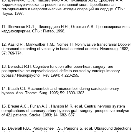
10. Шевченко Ю.Л., Михайленко А.А., Кузнецов А.Н., Ерофеев А.А.
Кардиохирургическая агрессия и головной мозг: Церебральная
гемодинамика и неврологические исходы операций на сердце. СПб.:
Наука, 1997.
11. Шевченко Ю.Л., Шихвердиев Н.Н., Оточкин А.В. Прогнозирование в
кардиохирургии. СПб.: Питер, 1998.
12. Aaslid R., Markwalker T.M., Nornes H. Noninvasive transcranial Doppler
ultrasound recording of velocity in basal cerebral arteries. Neurosurg. 1982;
57: 769-774.
13. Benedict R.H. Cognitive function after open-heart surgery: are
postoperative neuropsychological deficits caused by cardiopulmonary
bypass? Neuropsychol. Rev 1994; 4:223-255.
14. Blauth C.I. Macroemboli and microemboli during cardiopulmonary
bypass. Ann. Thorac. Surg. 1995; 59: 1300-1303.
15. Breuer A.C., Furlan A.J., Hanson M.R. et al. Central nervous system
complications of coronary artery bypass graft surgery: prospective analyse
of 421 patients. Stroke. 1983; 14: 682- 687.
16. Deverall P.B., Padayachee T.S., Parsons S. et al. Ultrasound detections