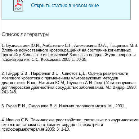
Открыть статью в новом окне
Список литературы
1. Бузиашвили Ю.И., Амбателло С.Г., Алексахина Ю.А., Пащенков М.В.
Влияние искусственного кровообращения на состояние когнитивных
функций у больных с ишемической болезнью сердца. Журн. неврол. и
психиатрии им. С.С. Корсакова 2005;1: 30-35.
2. Гайдар Б.В., Парфенов В.Е., Свистов Д.В. Оценка реактивности
мозгового кровотока с применением ультразвуковых методов
диагностики. В кн.: Никитин Ю.М, Труханов А.И. (ред.) Ультразвуковая
допплеровская диагностика сосудистых заболеваний. М.: Видар, 1998:
241-248.
3. Гусев Е.И., Скворцова В.И. Ишемия головного мозга. М., 2001.
4. Иванов С.В. Психические расстройства, связанные с хирургическими
вмешательствами на открытом сердце. Психиатрия и
психофармакотерапия 2005; 3: 1-10.