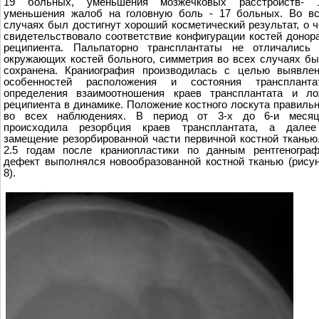
19 больных, уменьшения мозжечковых расстройств- 1
уменьшения жалоб на головную боль - 17 больных. Во в
случаях был достигнут хороший косметический результат, о 
свидетельствовало соответствие конфигурации костей донор
реципиента. Пальпаторно трансплантаты не отличались 
окружающих костей больного, симметрия во всех случаях б
сохранена. Краниография производилась с целью выявле
особенностей расположения и состояния трансплантат
определения взаимоотношения краев трансплантата и ло
реципиента в динамике. Положение костного лоскута правиль
во всех наблюдениях. В период от 3-х до 6-и месяц
происходила резорбция краев трансплантата, а далее
замещение резорбированной части первичной костной тканью
2.5 годам после краниопластики по данным рентгеногра
дефект выполнялся новообразованной костной тканью (рису
8).