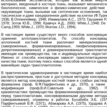
использование эксплантатов, которые как всякий инерт
материал, введенный в костную ткань, оказывают механическ
биологическое, химическое и физико-химическое действие
окружающие ткани, вызывая как септические осложнения, та
токсическое и даже канцерогенное действие на клетки (Ф.Турн
1936; В.Оппенгеймер, 1948; Имамалиев А.С., 1973; Грушинин Р.
1978; Зотов Ю.В., 1998; Кравчук А.Д., 2000; White.J.,1948; De
Camp,1959; White.J., 1970; Morrow J.D., 1994).
В настоящее время существует много способов консерваци
хранения аллотрансплантатов. По способу консервац
аллогенной костной ткани различают минерализованн
(замороженные, формалинизированные, лиофилизированны
депротеинизированные) и деминерализованные транспланта
имеющие как преимущества, так и индивидуальные недостат
Именно от способа консервации зависят трансплантацион
качества ткани, поэтому поиск новых способов является одной
важнейших задач трансплантологии.
В практическом здравоохранении в настоящее время наибо
распространенным, простым и доступным методом консерва
является метод консервации костной ткани в слабых раство
формалина (проф. В.Ф.Парфентьева и др., 1970), а также
модификация (проф.В.И.Савельев и др., 1982). П
краниопластике преимущества формалинизированной аллоко
перед трансплантатами, консервированными другими метод
(замораживание), отражены в работах Бухабиба Э.Б. (197
Парфентьевой В.Ф. (1971), Абакарова А.А. (1975), Удодова А