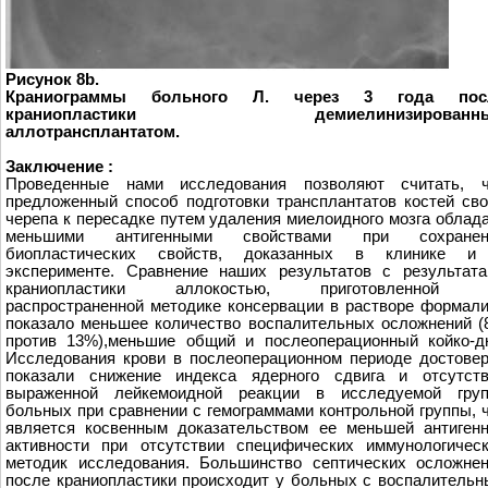
Рисунок 8b.
Краниограммы больного Л. через 3 года пос
краниопластики демиелинизированн
аллотрансплантатом.
Заключение :
Проведенные нами исследования позволяют считать, ч
предложенный способ подготовки трансплантатов костей св
черепа к пересадке путем удаления миелоидного мозга облад
меньшими антигенными свойствами при сохранен
биопластических свойств, доказанных в клинике и
эксперименте. Сравнение наших результатов с результат
краниопластики аллокостью, приготовленной 
распространенной методике консервации в растворе формал
показало меньшее количество воспалительных осложнений 
против 13%),меньшие общий и послеоперационный койко-д
Исследования крови в послеоперационном периоде достове
показали снижение индекса ядерного сдвига и отсутств
выраженной лейкемоидной реакции в исследуемой груп
больных при сравнении с гемограммами контрольной группы, 
является косвенным доказательством еe меньшей антиген
активности при отсутствии специфических иммунологичес
методик исследования. Большинство септических осложне
после краниопластики происходит у больных с воспалитель