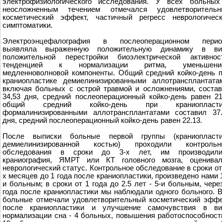
электрофизиологического исследования. У всех больных
неосложненным течением отмечался удовлетворительн
косметический эффект, частичный регресс неврологичес
симптоматики.
Электроэнцефалография в послеоперационном перио
выявляла выраженную положительную динамику в ви
положительной перестройки биоэлектрической активност
тенденцией к нормализации ритма, уменьшени
медленноволновой компоненты. Общий средний койко-день 
краниопластике демиелинизированными аллотрансплантата
включая больных с острой травмой и осложнениями, соста
34,53 дня, средний послеоперационный койко-день равен 21
общий средний койко-день при краниопласти
формалинизированными аллотрансплантатами составил 37
дня, средний послеоперационный койко-день равен 22.13.
После выписки больные первой группы (краниопласти
демиелинизированной костью) проходили контрольн
обследования в сроки до 3-х лет, им производили
краниография, ЯМРТ или КТ головного мозга, оценивал
неврологический статус. Контрольное обследование в сроки от
х месяцев до 1 года после краниопластики, произведено нами 
и больным; в сроки от 1 года до 2.5 лет - 5-и больным, чере
года после краниопластики мы наблюдали одного больного. 
больные отмечали удовлетворительный косметический эфф
после краниопластики и улучшение самочувствия в ви
нормализации сна - 4 больных, повышения работоспособност