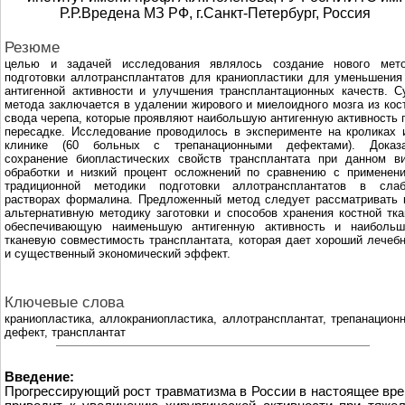
Р.Р.Вредена МЗ РФ, г.Санкт-Петербург, Россия
Резюме
целью и задачей исследования являлось создание нового мет
подготовки аллотрансплантатов для краниопластики для уменьшения
антигенной активности и улучшения трансплантационных качеств. С
метода заключается в удалении жирового и миелоидного мозга из кос
свода черепа, которые проявляют наибольшую антигенную активность 
пересадке. Исследование проводилось в эксперименте на кроликах 
клинике (60 больных с трепанационными дефектами). Доказ
сохранение биопластических свойств трансплантата при данном в
обработки и низкий процент осложнений по сравнению с применен
традиционной методики подготовки аллотрансплантатов в сла
растворах формалина. Предложенный метод следует рассматривать 
альтернативную методику заготовки и способов хранения костной тка
обеспечивающую наименьшую антигенную активность и наиболь
тканевую совместимость трансплантата, которая дает хороший лечеб
и существенный экономический эффект.
Ключевые слова
краниопластика, аллокраниопластика, аллотрансплантат, трепанацион
дефект, трансплантат
Введение:
Прогрессирующий рост травматизма в России в настоящее вр