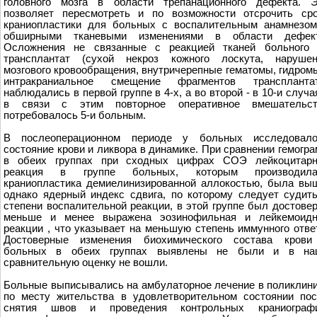
головного мозга в области трепанационного дефекта. Э
позволяет пересмотреть и по возможности отсрочить ср
краниопластики для больных с воспалительным анамнезо
обширными тканевыми изменениями в области дефект
Осложнения не связанные с реакцией тканей больного 
трансплантат (сухой некроз кожного лоскута, нарушен
мозгового кровообращения, внутричерепные гематомы, гидром
интракраниальное смещение фрагментов трансплантат
наблюдались в первой группе в 4-х, а во второй - в 10-и случа
в связи с этим повторное оперативное вмешательст
потребовалось 5-и больным.
В послеоперационном периоде у больных исследовало
состояние крови и ликвора в динамике. При сравнении гемогр
в обеих группах при сходных цифрах СОЭ лейкоцитарн
реакция в группе больных, которым производила
краниопластика демиелинизированной аллокостью, была вы
однако ядерный индекс сдвига, по которому следует судит
степени воспалительной реакции, в этой группе был достове
меньше и менее выражена эозинофильная и лейкемоидн
реакции , что указывает на меньшую степень иммунного отве
Достоверные изменения биохимического состава крови
больных в обеих группах выявлены не были и в на
сравнительную оценку не вошли.
Больные выписывались на амбулаторное лечение в поликлин
по месту жительства в удовлетворительном состоянии по
снятия швов и проведения контрольных краниографи