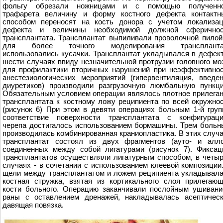
фольгу обрезали ножницами и с помощью полученно
трафарета величину и форму костного дефекта контактн
способом переносят на кость донора с учетом локализа
дефекта и величины необходимой должной сферичнос
трансплантата. Трансплантат выпиливали проволочной пилой
для более точного моделирования транспланта
использовались кусачки. Трансплантат укладывался в дефект
шести случаях ввиду незначительной протрузии головного мо
для профилактики вторичных нарушений при неэффективно
анестезиологических мероприятий (гипервентиляция, введе
диуретиков) производили разгрузочную люмбальную пункц
Обязательным условием операции являлось плотное прилега
трансплантата к костному ложу реципиента по всей окружно
(рисунок 6) При этом в девяти операциях больным 1-й гру
соответствие поверхности трансплантата с конфигураци
черепа достигалось использованием бормашины. Трем боль
производилась комбинированная краниопластика. В этих случ
трансплантат состоял из двух фрагментов (ауто- и алло
соединенных между собой лигатурами (рисунок 7). Фикса
трансплантатов осуществляли лигатурным способом, в четы
случаях - в сочетании с использованием клеевой композиции
щели между трансплантатом и ложем реципиента укладывал
костная стружка, взятая из кортикального слоя прилегаю
кости больного. Операцию заканчивали послойным ушиван
раны с оставлением дренажей, накладывалась асептичес
давящая повязка.