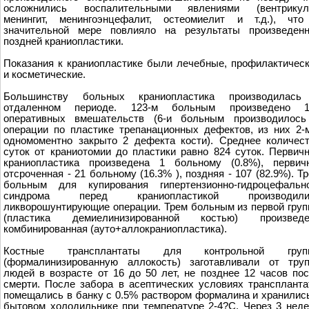
осложнились воспалительными явлениями (вентрикули
менингит, менингоэнцефалит, остеомиелит и т.д.), что
значительной мере повлияло на результаты произведенн
поздней краниопластики.
Показания к краниопластике были лечебные, профилактичес
и косметические.
Большинству больных краниопластика производилась
отдаленном периоде. 123-м больным произведено 1
оперативных вмешательств (6-и больным производилось
операции по пластике трепанационных дефектов, из них 2-
одномоментно закрыто 2 дефекта кости). Среднее количес
суток от краниотомии до пластики равно 824 суток. Первич
краниопластика произведена 1 больному (0.8%), первич
отсроченная - 21 больному (16.3% ), поздняя - 107 (82.9%). Т
больным для купирования гипертензионно-гидроцефально
синдрома перед краниопластикой производили
ликворошунтирующие операции. Трем больным из первой гру
(пластика демиелинизированной костью) произведе
комбинированная (ауто+аллокраниопластика).
Костные трансплантаты для контрольной груп
(формалинизированную аллокость) заготавливали от тру
людей в возрасте от 16 до 50 лет, не позднее 12 часов по
смерти. После забора в асептических условиях трансплант
помещались в банку с 0.5% раствором формалина и хранилис
бытовом холодильнике при температуре 2-4?С. Через 3 нед