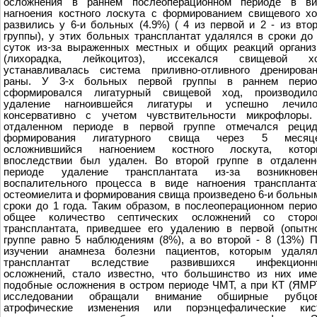
осложнения в раннем послеоперационном периоде в ви
нагноения костного лоскута с формированием свищевого х
развились у 6-и больных (4.9%) ( 4 из первой и 2 - из вто
группы), у этих больных трансплантат удалялся в сроки до
суток из-за выраженных местных и общих реакций органи
(лихорадка, лейкоцитоз), иссекался свищевой хо
устанавливалась система приливно-отливного дренирова
раны. У 3-х больных первой группы в раннем перио
сформировался лигатурный свищевой ход, производило
удаление нагноившейся лигатуры и успешно лечило
консервативно с учетом чувствительности микрофлоры.
отдаленном периоде в первой группе отмечался рецид
формирования лигатурного свища через 5 месяце
осложнившийся нагноением костного лоскута, котор
впоследствии был удален. Во второй группе в отдаленн
периоде удаление трансплантата из-за возникновен
воспалительного процесса в виде нагноения транспланта
остеомиелита и формирования свища произведено 6-и больны
сроки до 1 года. Таким образом, в послеоперационном пери
общее количество септических осложнений со сторо
трансплантата, приведшее его удалению в первой (опытн
группе равно 5 наблюдениям (8%), а во второй - 8 (13%) 
изучении анамнеза болезни пациентов, которым удалял
трансплантат вследствие развившихся инфекционн
осложнений, стало известно, что большинство из них им
подобные осложнения в остром периоде ЧМТ, а при КТ (ЯМР
исследовании обращали внимание обширные рубцов
атрофические изменения или порэнцефалические кис