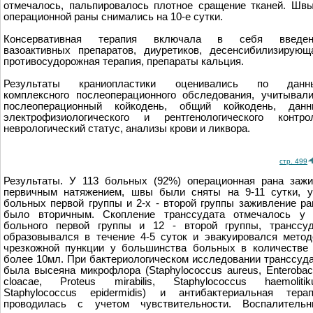
отмечалось, пальпировалось плотное сращение тканей. Шв
операционной раны снимались на 10-е сутки.
Консервативная терапия включала в себя введен
вазоактивных препаратов, диуретиков, десенсибилизирующ
противосудорожная терапия, препараты кальция.
Результаты краниопластики оценивались по данн
комплексного послеоперационного обследования, учитывал
послеоперационный койкодень, общий койкодень, данн
электрофизиологического и рентгенологического контро
неврологический статус, анализы крови и ликвора.
стр. 499
Результаты. У 113 больных (92%) операционная рана заж
первичным натяжением, швы были сняты на 9-11 сутки, 
больных первой группы и 2-х - второй группы заживление р
было вторичным. Скопление транссудата отмечалось у 
больного первой группы и 12 - второй группы, транссу
образовывался в течение 4-5 суток и эвакуировался мето
чрезкожной пункции у большинства больных в количестве
более 10мл. При бактериологическом исследовании транссуд
была высеяна микрофлора (Staphylococcus aureus, Enterobac
cloacae, Proteus mirabilis, Staphylococcus haemolitik
Staphylococcus epidermidis) и антибактериальная тера
проводилась с учетом чувствительности. Воспалительн