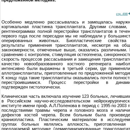
предложенной методике.
стр. 498
Особенно медленно рассасывалась и замещалась наружн
кортикальная пластинка трансплантата. Другими словами,
рентгенограммах полной перестройки трансплантатов в тече
первого года после пересадки мы не наблюдали у большинс
оперированных животных. Биопластические свойства
результаты применения трансплантатов, несмотря на об
закономерности, отмеченные выше, оказались различными.
сравнению с контролем, стимуляция остеогенеза, синхронност
скорость процессов рассасывания и замещения трансплантат
качество новообразованного костного регенерата наибо
интенсивно были выражены в третьей серии, где применял
аллотрансплантаты, приготовленные по предложенной методи
К концу года такие трансплантаты оказывались почти полнос
перестроившимися. Процесс перестройки в динами
подтверждeн гистологически.
Клиническая часть включала изучение 123 больных, лечивши
в Российском научно-исследовательском нейрохирургичес
институте имени проф. А.Л.Поленова в период с 1995 по 2003 гг
последствиями травмы черепа и головного мозга и налич
дефектов костей черепа. Всем больным была произведе
краниопластика. Пластическим материалом в исследуем
группах больных являлись аллокость, приготовленная 
предлагаемой методике (демиелинизированные транспланта