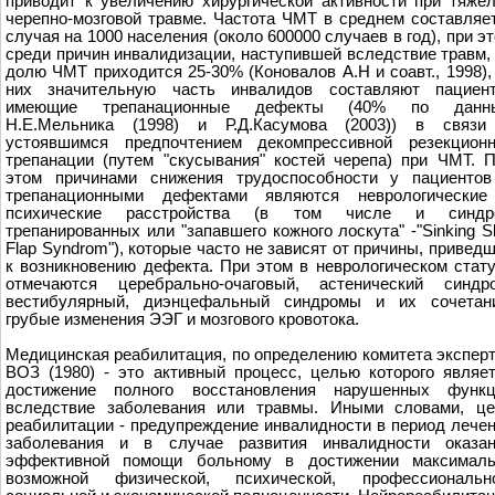
приводит к увеличению хирургической активности при тяже
черепно-мозговой травме. Частота ЧМТ в среднем составляе
случая на 1000 населения (около 600000 случаев в год), при э
среди причин инвалидизации, наступившей вследствие травм,
долю ЧМТ приходится 25-30% (Коновалов А.Н и соавт., 1998),
них значительную часть инвалидов составляют пациент
имеющие трепанационные дефекты (40% по данн
Н.Е.Мельника (1998) и Р.Д.Касумова (2003)) в связи
устоявшимся предпочтением декомпрессивной резекционн
трепанации (путем "скусывания" костей черепа) при ЧМТ. 
этом причинами снижения трудоспособности у пациентов
трепанационными дефектами являются неврологические
психические расстройства (в том числе и синдр
трепанированных или "запавшего кожного лоскута" -"Sinking S
Flap Syndrom"), которые часто не зависят от причины, привед
к возникновению дефекта. При этом в неврологическом стат
отмечаются церебрально-очаговый, астенический синдро
вестибулярный, диэнцефальный синдромы и их сочетани
грубые изменения ЭЭГ и мозгового кровотока.
Медицинская реабилитация, по определению комитета экспер
ВОЗ (1980) - это активный процесс, целью которого являе
достижение полного восстановления нарушенных функц
вследствие заболевания или травмы. Иными словами, це
реабилитации - предупреждение инвалидности в период лече
заболевания и в случае развития инвалидности оказан
эффективной помощи больному в достижении максималь
возможной физической, психической, профессионально