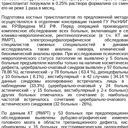
трансплантат погружали в 0.25% раствора формалина со сме
его не реже 1 раза в месяц.
Подготовка костных трансплантатов по предложенной метод
осуществлялся в отделении консервации тканей ГУ РосНИ
им. Р.Р.Вредена МЗ РФ. Перед операцией производило
комплексное обследование всех больных, включающее в с
клинико-неврологическое, рентгенологическое (в т.ч. КТ и
ЯМРТ), электроэнцефалографическое обследован
специалистов смежных специальностей в динамик
исследовались также анализы ликвора, клинический
биохимический анализы крови. При исследовании психическог
неврологического статусе патологии не выявлено у 5 больн
больные предъявляли жалобы только на наличие косметическ
дефекта, церебрально-очаговый синдром выявлен у 97 больны
78.86 %), астенический - у 78 больных ( 63.4 %), диэнцефальны
у 10 больных ( 8.1%) , вестибулярный - в 42 случаях ( 34.14 %
данные синдромы изолированно встречались лишь в 
наблюдении (33.3%) (церебрально-очаговый у 24 больны
астенический - у 15 больных, вестибулярный у 2-х больных)
других больных отмечалось их сочетание (с наибольш
частотой встречалось сочетание церебрально-очагового
астенического синдромов (32 больных - 26%).
По данным КТ (ЯМРТ) у 53 больных при предоперационн
обследовании выявлены рубцово-атрофические изменен
головного мозга в области трепанационного дефекта, ки
обнаружены у 16 больных, посттравматическая гидроцефа