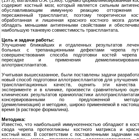
(1979), Баталова О.А. (1980). Однако формалинизированная ко
содержит костный мозг, который является сильным антиген
обуславливающим иммунную реакцию отторжения 
пересаженный трансплантат, поэтому теоретически кост
обработанная и лишенная красного костного мозга долж
обладать меньшими антигенными свойствами и обеспечив
наибольшую тканевую совместимость трансплантата.
Цель и задачи работы:
Улучшение ближайших и отдаленных результатов лечен
больных с трепанационными дефектами черепа пут
совершенствования способа подготовки костей черепа
пересадке и применения демиелинизированн
аллотрансплантатов.
Учитывая вышесказанное, были поставлены задачи разработ
новый способ подготовки аллотрансплантатов для улучшения
трансплантационных качеств, оценить эти качества
эксперименте и в клинике, произвести сравнительную оце
клинических результатов краниопластики аллотрансплантата
консервированными по предложенной методи
(демиелинизация) и методике, широко применяемой в настоя
время (в растворе формалина).
Методика:
Известно, что наибольшей иммуногенностью обладают в кос
свода черепа протеогликаны костного матрикса и красн
костный мозг. В соответствии с поставленными задачами н