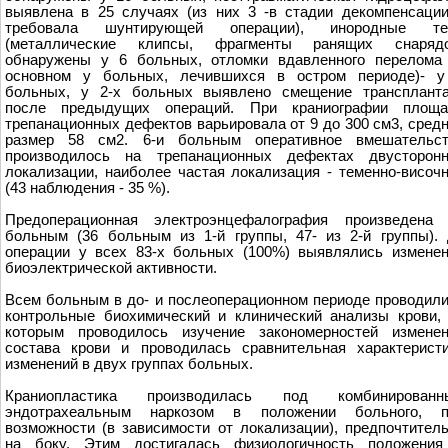
выявлена в 25 случаях (из них 3 -в стадии декомпенсаци
требовала шунтирующей операции), инородные те
(металлические клипсы, фрагменты ранящих снарядо
обнаружены у 6 больных, отломки вдавленного перелома
основном у больных, лечившихся в остром периоде)- у
больных, у 2-х больных выявлено смещение транспланта
после предыдущих операций. При краниографии площа
трепанационных дефектов варьировала от 9 до 300 см3, сред
размер 58 см2. 6-и больным оперативное вмешательст
производилось на трепанационных дефектах двусторонн
локализации, наиболее частая локализация - теменно-височ
(43 наблюдения - 35 %).
Предоперационная электроэнцефалография произведена 
больным (36 больным из 1-й группы, 47- из 2-й группы).
операции у всех 83-х больных (100%) выявлялись измене
биоэлектрической активности.
Всем больным в до- и послеоперационном периоде проводил
контрольные биохимический и клинический анализы крови,
которым проводилось изучение закономерностей изменен
состава крови и проводилась сравнительная характерист
изменений в двух группах больных.
Краниопластика производилась под комбинированн
эндотрахеальным наркозом в положении больного, п
возможности (в зависимости от локализации), предпочтител
на боку. Этим достигалась физиологичность положения