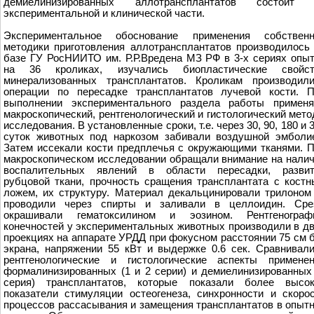
демиелинизированных аллотрансплантатов состоит 
экспериментальной и клинической части.
Экспериментальное обоснование применения собственн
методики приготовления аллотрансплантатов производилось
базе ГУ РосНИИТО им. Р.Р.Вредена МЗ РФ в 3-х сериях опы
на 36 кроликах, изучались биопластические свойст
минерализованных трансплантатов. Кроликам производил
операции по пересадке трансплантатов лучевой кости. 
выполнении экспериментального раздела работы применя
макроскопический, рентгенологический и гистологический мет
исследования. В установленные сроки, т.е. через 30, 90, 180 и 
суток животных под наркозом забивали воздушной эмболи
Затем иссекали кости предплечья с окружающими тканями. 
макроскопическом исследовании обращали внимание на нали
воспалительных явлений в области пересадки, развит
рубцовой ткани, прочность сращения трансплантата с кост
ложем, их структуру. Материал декальцинировали трилоном
проводили через спирты и заливали в целлоидин. Сре
окрашивали гематоксилином и эозином. Рентгенограф
конечностей у экспериментальных животных производили в д
проекциях на аппарате УРДД при фокусном расстоянии 75 см 
экрана, напряжении 55 кВт и выдержке 0.6 сек. Сравнивал
рентгенологические и гистологические аспекты примене
формалинизированных (1 и 2 серии) и демиелинизированных
серия) трансплантатов, которые показали более высок
показатели стимуляции остеогенеза, синхронности и скоро
процессов рассасывания и замещения трансплантатов в опыт