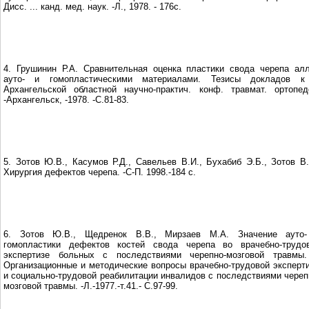
Дисс. ... канд. мед. наук. -Л., 1978. - 176с.
4. Грушинин Р.А. Сравнительная оценка пластики свода черепа алл
ауто- и гомопластическими материалами. Тезисы докладов 
Архангельской областной научно-практич. конф. травмат. ортопед
-Архангельск, -1978. -С.81-83.
5. Зотов Ю.В., Касумов Р.Д., Савельев В.И., Бухабиб Э.Б., Зотов В
Хирургия дефектов черепа. -С-П. 1998.-184 с.
6. Зотов Ю.В., Щедренок В.В., Мирзаев М.А. Значение ауто
гомопластики дефектов костей свода черепа во врачебно-трудо
экспертизе больных с последствиями черепно-мозговой травмы.
Организационные и методические вопросы врачебно-трудовой эксперт
и социально-трудовой реабилитации инвалидов с последствиями череп
мозговой травмы. -Л.-1977.-т.41.- С.97-99.