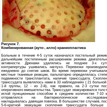
Рисунок 7.
Комбинированная (ауто-, алло) краниопластика
Больным в течение 4-5 суток назначался постельный режи
дальнейшим постепенным расширением режима двигательн
активности. Дренажи удалялись не позднее 3-х суто
контрапертуры ушивались наглухо. Перевязки производил
ежедневно до снятия швов. Во время перевязки учитывал
местные тканевые реакции, пальпаторно определялась степ
подвижности трансплантата, наличие транссудата. Скопле
транссудата выявлялось нами в 33 наблюдениях ( 21 больной
1-й группы, 12 - из 2-й), как правило, на 2-3 сутки по
оперативного вмешательства. Транссудат эвакуировался толс
иглой пункционным способом в среднем количестве 7-10 
отправлялся на бактериологическое исследовани
накладывалась давящая повязка. В большинстве случаев, по
5-6-кратной эвакуации скопления транссудата больше 