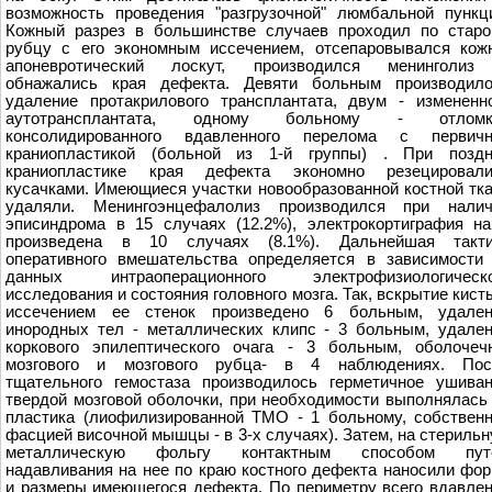
возможность проведения "разгрузочной" люмбальной пункц
Кожный разрез в большинстве случаев проходил по стар
рубцу с его экономным иссечением, отсепаровывался кож
апоневротический лоскут, производился менинголиз
обнажались края дефекта. Девяти больным производило
удаление протакрилового трансплантата, двум - измененн
аутотрансплантата, одному больному - отломк
консолидированного вдавленного перелома с первичн
краниопластикой (больной из 1-й группы) . При поздн
краниопластике края дефекта экономно резецировали
кусачками. Имеющиеся участки новообразованной костной тк
удаляли. Менингоэнцефалолиз производился при налич
эписиндрома в 15 случаях (12.2%), электрокортиграфия н
произведена в 10 случаях (8.1%). Дальнейшая такти
оперативного вмешательства определяется в зависимости
данных интраоперационного электрофизиологическо
исследования и состояния головного мозга. Так, вскрытие кист
иссечением еe стенок произведено 6 больным, удален
инородных тел - металлических клипс - 3 больным, удале
коркового эпилептического очага - 3 больным, оболочеч
мозгового и мозгового рубца- в 4 наблюдениях. Пос
тщательного гемостаза производилось герметичное ушива
твердой мозговой оболочки, при необходимости выполнялась
пластика (лиофилизированной ТМО - 1 больному, собствен
фасцией височной мышцы - в 3-х случаях). Затем, на стериль
металлическую фольгу контактным способом пут
надавливания на неe по краю костного дефекта наносили фо
и размеры имеющегося дефекта. По периметру всего вдавле