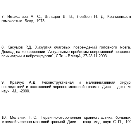
7. Имамалиев А. С., Вяльцев В. В., Леибзон Н. Д. Краниопласт
гомокостью. Баку, -1973.
8. Касумов Р.Д. Хирургия очаговых повреждений головного мозга.
Доклад на конференции "Актуальные проблемы современной невролог
психиатрии и нейрохирургии", СПб. - ВМедА, 27-28.11.2003.
9. Кравчук А.Д. Реконструктивная и малоинвазивная хирур
последствий и осложнений черепно-мозговой травмы. Дисс. ...докт. м
наук. -М., -2000.
10. Мельник Н.Ю. Первично-отсроченная краниопластика больны
тяжелой черепно-мозговой травмой. Дисс. ... канд. мед. наук. С.-П., -19