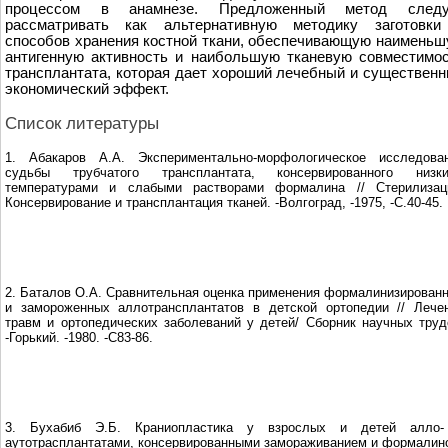
процессом в анамнезе. Предложенный метод следу
рассматривать как альтернативную методику заготовки
способов хранения костной ткани, обеспечивающую наимень
антигенную активность и наибольшую тканевую совместимо
трансплантата, которая дает хороший лечебный и существен
экономический эффект.
Список литературы
1. Абакаров А.А. Экспериментально-морфологическое исследова
судьбы трубчатого трансплантата, консервированного низк
температурами и слабыми растворами формалина // Стерилизац
Консервирование и трансплантация тканей. -Волгоград, -1975, -С.40-45.
2. Баталов О.А. Сравнительная оценка применения формалинизирован
и замороженных аллотрансплантатов в детской ортопедии // Лече
травм и ортопедических заболеваний у детей/ Сборник научных труд
-Горький. -1980. -С83-86.
3. Бухабиб Э.Б. Краниопластика у взрослых и детей алло
аутотрасплантатами, консервированными замораживанием и формалин