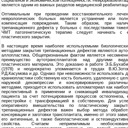
социальной и экономической полноценности. Нейрореабилита
является одним из важных разделов медицинской реабилитаци
Оптимальным при проведении восстановительного лечен
неврологических больных является устранение или полн
компенсация повреждения. Таким образом, при налич
трепанационного дефекта у больных с последствиями тяже
ЧМТ патогенетическую терапию следует начинать с е
пластического закрытия.
В настоящее время наиболее используемыми биологическ
методами закрытия трепанационных дефектов являются ауто
аллопластика. Общепризнанным фактом является несомнен
преимущество аутотрансплантатов над другими вида
пластического материала. Это доказано в работе Э.Б.Бухаб
(1978) и неоднократно упоминается в трудах В.Ю.Зотов
Р.Д.Касумова и др. Однако при невозможности использовать 
краниопластики собственную кость больного, удаленную с це
наружной декомпрессии и консервированную различны
методами, приходится использовать алломатериал как наибо
перспективный в применении и снижающий инвалидизац
пациента за счет потенцирования процессов остеогенеза, 
перестройки с трансформацией в собственную. Для успе
оперативного вмешательства по пластическому закрыт
трепанационных дефектов важен выбор метода обработк
консервации и заготовки трансплантата, именно от этого зави
его антигенные, а также биопластические и остеоиндуктив
свойства. Считаем неприемлимым необоснованн