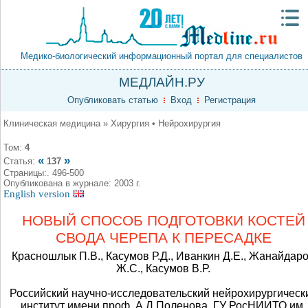
Медико-биологический информационный портал для специалистов
МЕДЛАЙН.РУ
Опубликовать статью
Вход
Регистрация
Клиническая медицина » Хирургия • Нейрохирургия
Том:
4
«
»
Статья:
137
Страницы:. 496-500
Опубликована в журнале: 2003 г.
English version
НОВЫЙ СПОСОБ ПОДГОТОВКИ КОСТЕЙ
СВОДА ЧЕРЕПА К ПЕРЕСАДКЕ
Красношлык П.В., Касумов Р.Д., Иванкин Д.Е., Жанайдар
Ж.С., Касумов В.Р.
Российский научно-исследовательский нейрохирургическ
институт имени проф. А.Л.Поленова, ГУ РосНИИТО им.