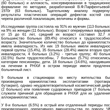
(60 больных) и аллокость, консервированная в традиционн
формалине по методике, разработанной В.Ф.Парфентьево
1970г (63 больных). Тщательному анализу подвергну
результаты пластических операций дефектов костей сво
черепа различной локализации, величины и формы.
Исследуемая группа состояла на 91% из мужчин (113 больных
на 9% из женщин (11 больных). Возраст оперируемых варьиро
от 15 до 61 лет, средний их возраст составил 32.7 ле
Большинство больных (89.4%) относится к трудоспособн
возрасту. Значительное количество больных до краниопласт
имела инвалидность. Из них 19 больных имели инвалидно
первой группы (15.4%), 35 больных (28.4%) имели вторую гру
инвалидности, 4 больных (3.2%) - третью группу; 40 боль
(32.5%) были трудоспособны, 7 больных (5.7%) относилис
категории пенсионеры, дети. 18 больных (14.6%), находивши
на лечении в РНХИ в остром периоде имели продленн
больничный лист.
9 больным в стационарах по месту жительства бы
произведена краниопластика эксплантатами (протакри
бутакрил), однако неудовлетворительный косметический деф
(2 больных) или появление судорожных припадков (7 больн
служили причиной для обращения в РНХИ для их удалени
аллокраниопластики.
У 8-и больных (6.5%) в острый или отдаленный периоды по
произведенного оперативного вмешательства по поводу 