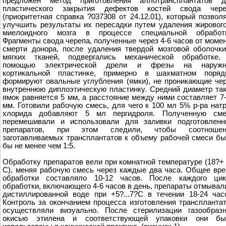
предложен метод приготовления аллотрансплантатов д
пластического закрытия дефектов костей свода чере
(приоритетная справка ?037308 от 24.12.01), который позвол
улучшить результаты их пересадки путем удаления жировог
миелоидного мозга в процессе специальной обработк
Фрагменты свода черепа, полученные через 4-6 часов от моме
смерти донора, после удаления твердой мозговой оболочк
мягких тканей, подвергались механической обработке.
помощью электрической дрели и фрезы на наружн
кортикальной пластинке, примерно в шахматном порядк
формируют овальные углубления (ямки), не проникающие че
внутреннюю диплоэтическую пластинку. Средний диаметр та
ямок равняется 5 мм, а расстояние между ними составляет 7
мм. Готовили рабочую смесь, для чего к 100 мл 5% р-ра нат
хлорида добавляют 5 мл пергидроля. Полученную сме
перемешивали и использовали для заливки подготовленн
препаратов, при этом следили, чтобы соотношен
заготавливаемых трансплантатов к объему рабочей смеси б
бы не менее чем 1:5.
Обработку препаратов вели при комнатной температуре (18?+
С), меняя рабочую смесь через каждые два часа. Общее вр
обработки составляло 10-12 часов. После каждого цик
обработки, включающего 4-6 часов в день, препараты отмывал
дистиллированной воде при +5?...7?С в течении 18-24 час
Контроль за окончанием процесса изготовления транспланта
осуществляли визуально. После стерилизации газообраз
окисью этилена и соответствующей упаковки они бы