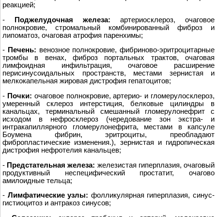
реакцией;
-
Поджелудочная железа:
артериосклероз, очаговое
полнокровие, стромальный комбинированный фиброз и
липоматоз, очаговая атрофия паренхимы;
-
Печень:
венозное полнокровие, фибриново-эритроцитарные
тромбы в венах, фиброз портальных трактов, очаговая
лимфоидная инфильтрация, очаговое расширение
перисинусоидальных пространств, местами зернистая и
мелкокапельная жировая дистрофия гепатоцитов;
-
Почки:
очаговое полнокровие, артерио- и гломерулосклероз,
умеренный склероз интерстиция, белковые цилиндры в
канальцах, терминальный смешанный гломерулонефрит с
исходом в нефросклероз (чередование зон экстра- и
интракапиллярного гломерулонефрита, местами в капсуле
Боумена фибрин, эритроциты, преобладают
фибропластические изменения.), зернистая и гидропическая
дистрофия нефротелия канальцев;
-
Предстательная железа:
железистая гиперплазия, очаговый
продуктивный неспецифический простатит, очагово
амилоидные тельца;
-
Лимфатические узлы:
фолликулярная гиперплазия, синус-
гистиоцитоз и антракоз синусов;