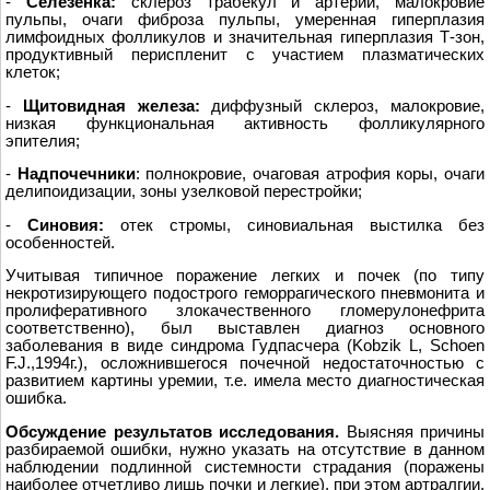
-
Селезeнка:
склероз трабекул и артерий, малокровие
пульпы, очаги фиброза пульпы, умеренная гиперплазия
лимфоидных фолликулов и значительная гиперплазия Т-зон,
продуктивный периспленит с участием плазматических
клеток;
-
Щитовидная железа:
диффузный склероз, малокровие,
низкая функциональная активность фолликулярного
эпителия;
-
Надпочечники
: полнокровие, очаговая атрофия коры, очаги
делипоидизации, зоны узелковой перестройки;
-
Синовия:
отек стромы, синовиальная выстилка без
особенностей.
Учитывая типичное поражение легких и почек (по типу
некротизирующего подострого геморрагического пневмонита и
пролиферативного злокачественного гломерулонефрита
соответственно), был выставлен диагноз основного
заболевания в виде синдрома Гудпасчера (Kobzik L, Schoen
F.J.,1994г.), осложнившегося почечной недостаточностью с
развитием картины уремии, т.е. имела место диагностическая
ошибка.
Обсуждение результатов исследования.
Выясняя причины
разбираемой ошибки, нужно указать на отсутствие в данном
наблюдении подлинной системности страдания (поражены
наиболее отчетливо лишь почки и лeгкие), при этом артралгии,