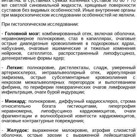
интактна. В суставных сумках коленных суставов по 60 ? 70
мл светлой синовиальной жидкости, хрящевые поверхности
суставов без видимых особенностей. Иные внутренние органы
при макроскопическом исследовании особенностей не являли.
При гистологическом исследовании:
-
Головной мозг:
комбинированный отек, включая оболочки,
неравномерное полнокровие, стаз в капиллярах, очаговые
острые диапедезные кровоизлияния в подкорковых ядрах,
набухание, очаговые ишемические и тяжелые изменения
нейронов, сателлитоз. распространенный липофусциноз,
дегенеративные формы ядер;
-
Лeгкие:
полнокровие, дистелектазы, сладж, умеренный
артериосклероз, интраальвеолярный отeк, иррегулярная
эмфизема, острые субсегментарные кровоизлияния с
некрозом межальвеолярных перегородок и выпотеванием
фибрина, по периферии геморрагических очагов лимфоидная
инфильтрация, очаги бурой индурации;
-
Миокард:
полнокровие, диффузный кардиосклероз, строма
относительно богата гистиоцитами, гипертрофия
неравномерна, липофусциноз кардиомиоцитов, очаги
фрагментации и волнообразной извитости кардиомиоцитов,
очаговые контрактурные повреждения;
-
Желудок:
выраженное малокровие, атрофия слизистой
оболочки, острые эрозии с выраженной лейкоцитарной