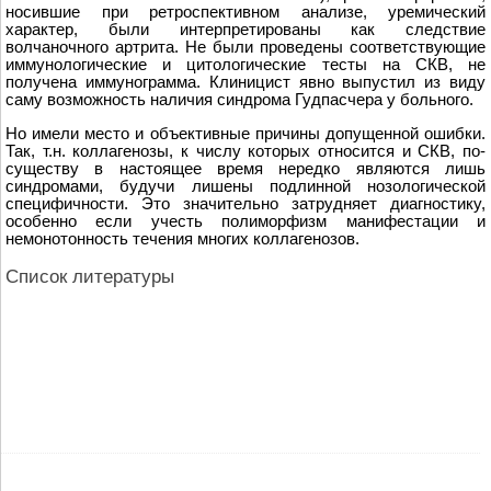
носившие при ретроспективном анализе, уремический
характер, были интерпретированы как следствие
волчаночного артрита. Не были проведены соответствующие
иммунологические и цитологические тесты на СКВ, не
получена иммунограмма. Клиницист явно выпустил из виду
саму возможность наличия синдрома Гудпасчера у больного.
Но имели место и объективные причины допущенной ошибки.
Так, т.н. коллагенозы, к числу которых относится и СКВ, по-
существу в настоящее время нередко являются лишь
синдромами, будучи лишены подлинной нозологической
специфичности. Это значительно затрудняет диагностику,
особенно если учесть полиморфизм манифестации и
немонотонность течения многих коллагенозов.
Список литературы