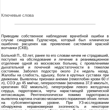
Ключевые слова
Приводим собственное наблюдение врачебной ошибки в
случае синдрома Гудпасчера, который был клинически
ошибочно расценен как проявление системной красной
волчанки (СКВ).
Больной П., 63 лет, ранее по его словам ничем не страдавший,
поступил на обследование и лечение в реанимационное
отделение одной из московских больниц с проявлениями
дыхательной и почечной недостаточности в тяжелом
состоянии. Заболел подостро около 2-х недель назад.
Жалобы на слабость, одышку, боли в крупных суставах при
движении. Выявлены признаки анемии (гемоглобин крови 60 г/
л), СОЭ до 45 мм/час, гиперазотемии (мочевина 37,8 ммоль/л,
креатинин 602 мкмоль/л), гипертрофии левого желудочка
сердца, гидроторакса, черты нарастающей уремической
интоксикации. Рентгенологически помимо гидроторакса
выявлена картина очагово-мозаичного поражения обоих легких
на субсегментарном уровне. При УЗ-исследовании
обнаружена неравномерная эхогенность и некоторое