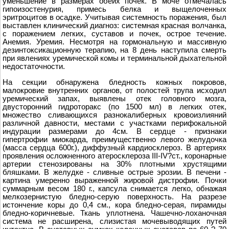
уменьшение в размерах обеих почек. В моче отмечалась
гипоизостенурия, примесь белка и выщелоченных
эритроцитов в осадке. Учитывая системность поражения, был
выставлен клинический диагноз: системная красная волчанка,
с поражением легких, суставов и почек, острое течение.
Анемия. Уремия. Несмотря на гормональную и массивную
дезинтоксикационную терапию, на 8 день наступила смерть
при явлениях уремической комы и терминальной дыхательной
недостаточности.
На секции обнаружена бледность кожных покровов,
малокровие внутренних органов, от полостей трупа исходил
уремический запах, выявлены отек головного мозга,
двусторонний гидроторакс (по 1500 мл) в легких отек,
множество сливающихся разнокалиберных кровоизлияний
различной давности, местами с участками перифокальной
индурации размерами до 4см. В сердце - признаки
гипертрофии миокарда, преимущественно левого желудочка
(масса сердца 600г.), диффузный кардиосклероз. В артериях
проявления осложненного атеросклероза III-IV?ст., коронарные
артерии стенозированы на 30% плотными хрустящими
бляшками. В желудке - сливные острые эрозии. В печени -
картина умеренно выраженной жировой дистрофии. Почки
суммарным весом 180 г., капсула снимается легко, обнажая
мелкозернистую бледно-серую поверхность. На разрезе
истончение коры до 0,4 см., кора бледно-серая, пирамиды
бледно-коричневые. Ткань уплотнена. Чашечно-лоханочная
система не расширена, слизистая мочевыводящих путей