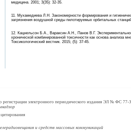
медицина. 2001; 3(35): 32-35.
11. Мухамедиева Л.Н. Закономерности формирования и гигиениче
загрязнения воздушной среды пилотируемых орбитальных станций.
12. Кацнельсон Б.А., Вараксин А.Н., Панов В.Г. Эксперименталь
хронической комбинированной токсичности как основа анализа мн
Токсикологический вестник. 2015; (5): 37-45.
о регистрации электронного периодического издания ЭЛ № ФС 77-3
мнадзор
 цитирования
елерадиовещания и средств массовых коммуникаций