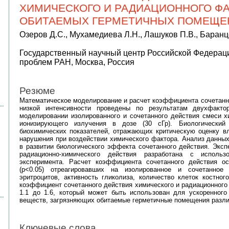
ХИМИЧЕСКОГО И РАДИАЦИОННОГО ФА
ОБИТАЕМЫХ ГЕРМЕТИЧНЫХ ПОМЕЩЕ
Озеров Д.С., Мухамедиева Л.Н., Лашуков П.В., Баран
Государственный научный центр Российской Федераци
проблем РАН, Москва, Россия
Резюме
Математическое моделирование и расчет коэффициента сочетанно
низкой интенсивности проведены по результатам двухфакт
моделировании изолированного и сочетанного действия смеси х
ионизирующего излучения в дозе (30 сГр). Биологический
биохимических показателей, отражающих критическую оценку в
нарушения при воздействии химического фактора. Анализ данны
в развитии биологического эффекта сочетанного действия. Экс
радиационно-химического действия разработана с использ
эксперимента. Расчет коэффициента сочетанного действия ос
(p<0.05) отреагировавших на изолированное и сочетанное 
эритроцитов, активность гликолиза, количество клеток костно
коэффициент сочетанного действия химического и радиационного 
1.1 до 1.6, который может быть использован для ускоренного
веществ, загрязняющих обитаемые герметичные помещения разли
Ключевые слова