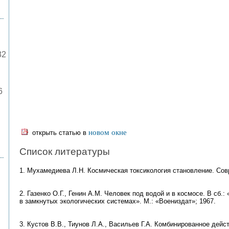
82
6
новом окне
открыть статью в
Список литературы
1. Мухамедиева Л.Н. Космическая токсикология становление. Совр
2. Газенко О.Г., Генин А.М. Человек под водой и в космосе. В сб
в замкнутых экологических системах». М.: «Воениздат»; 1967.
3. Кустов В.В., Тиунов Л.А., Васильев Г.А. Комбинированное дей