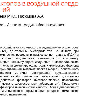
КТОРОВ В ВОЗДУШНОЙ СРЕДЕ
НИЙ
цева М.Ю., Пахомова А.А.
и - Институт медико-биологических
го действия химического и радиационного факторов
орных, длительных экспериментов на мышах при
имических веществ в низких концентрациях (ПДК) и
 эффект воздействия оценивался по комплексу
лияния ионизирующего излучения и метаболические
х показал доминирующую роль химического фактора
периментальная математическая модель сочетанного
ованием матрицы планирования двухфакторного
нован на биохимических показателях, достоверно
действие факторов (метаболические показатели
го мозга с хромосомными аберрациями). Предложен
факторов низкой интенсивности (Ксч) в диапазоне от
 гигиенического нормирования вредных химических
чного назначения.