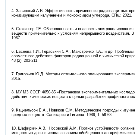
4. Завирский А.В. Эффективность применения радиозащитных пре
ионизирующим излучением и монооксидом углерода. СПб.: 2021.
5. Стокингер Г.Е. Обоснованность и опасность экстраполировани
веществ применительно к условиям непрерывного воздействия. В к
1967.
6. Евсеева Т.И., Гераськин С.А., Майстренко Т.А., и др. Пробле
совместного действия факторов радиационной и химической приро
48 (2): 203-211.
7. Григорьев Ю.Д. Методы оптимального планирования эксперимен
2015.
8. МУ МЗ СССР 4050-85 «Постановка экспериментальных исследо
действия химических веществ с целью разработки профилактичес
9. Кацнельсон Б.А., Новиков С.М. Методические подходы к изуч
вредных веществ. Санитария и Гигиена. 1986; 1: 59-63.
10. Шафиркин А.В., Носовский А.М. Прогноз устойчивости органи
мощностью дозы с использованием обобщенного логарифмическог