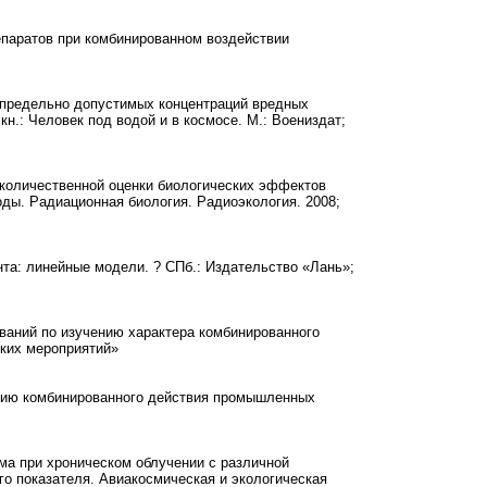
паратов при комбинированном воздействии
я предельно допустимых концентраций вредных
н.: Человек под водой и в космосе. М.: Воениздат;
мы количественной оценки биологических эффектов
ды. Радиационная биология. Радиоэкология. 2008;
та: линейные модели. ? СПб.: Издательство «Лань»;
ваний по изучению характера комбинированного
ких мероприятий»
ению комбинированного действия промышленных
зма при хроническом облучении с различной
о показателя. Авиакосмическая и экологическая