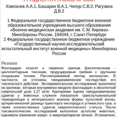
Ховпачев А.А.1, Башарин В.А.1, Чепур С.В.2, Рагузина
Д.В.2
1 Федеральное государственное бюджетное военное
образовательное учреждение высшего образования
«Военно-медицинская академия им. С.М. Кирова»
Минобороны России, 194044, г. Санкт-Петербург
2 Федеральное государственное бюджетное учреждение
«Государственный научно-исследовательский
испытательный институт военной медицины» Минобороны
России
Резюме
Фаллацидин относят к первично зрелым фаллотоксинам -
циклопептидным токсинам, продуцируемым грибами с крупными
плодовыми телами. Рассматриваемый пептид малоизучен. В
частности, не уточнены гемодинамические последствия его
токсического действия. Экспериментальное исследование выполнено
на кроликах, которым внутривенно вводили фаллацидин в абсолютной
смертельной дозе 1,27 мг/кг. Критериями оценки гемодинамических
сдвигов у животных служили показатели транспульмональной
термодилюции и интегрального анализа формы пульсовой волны,
артерио-венозной разницы транспорта кислорода и углекислого газа, а
также количественных сдвигов неврологического статуса. После
токсикологических исследований выполняли аутопсию животных,
оценивали изменения макро- и микропрепаратов печени. Установлено,