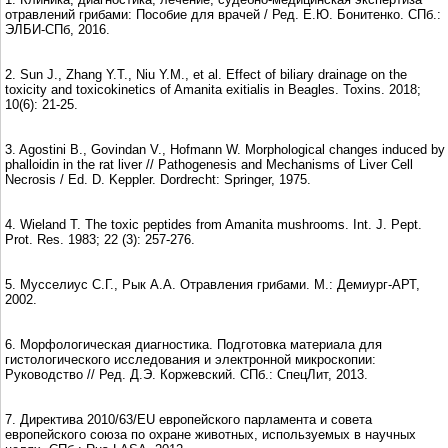
отравлений грибами: Пособие для врачей / Ред. Е.Ю. Бонитенко. СПб.:
ЭЛБИ-СПб, 2016.
2. Sun J., Zhang Y.T., Niu Y.M., et al. Effect of biliary drainage on the
toxicity and toxicokinetics of Amanita exitialis in Beagles. Toxins. 2018;
10(6): 21-25.
3. Agostini B., Govindan V., Hofmann W. Morphological changes induced by
phalloidin in the rat liver // Pathogenesis and Mechanisms of Liver Cell
Necrosis / Ed. D. Keppler. Dordrecht: Springer, 1975.
4. Wieland T. The toxic peptides from Amanita mushrooms. Int. J. Pept.
Prot. Res. 1983; 22 (3): 257-276.
5. Мусселиус С.Г., Рык А.А. Отравления грибами. М.: Демиург-АРТ,
2002.
6. Морфологическая диагностика. Подготовка материала для
гистологического исследования и электронной микроскопии:
Руководство // Ред. Д.Э. Коржевский. СПб.: СпецЛит, 2013.
7. Директива 2010/63/EU европейского парламента и совета
европейского союза по охране животных, используемых в научных