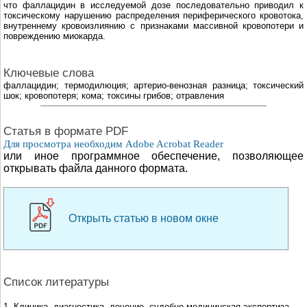
что фаллацидин в исследуемой дозе последовательно приводил к
токсическому нарушению распределения периферического кровотока,
внутреннему кровоизлиянию с признаками массивной кровопотери и
повреждению миокарда.
Ключевые слова
фаллацидин; термодилюция; артерио-венозная разница; токсический
шок; кровопотеря; кома; токсины грибов; отравления
Cтатья в формате PDF
Для просмотра необходим Adobe Acrobat Reader
или иное программное обеспечение, позволяющее
открывать файла данного формата.
Открыть статью в новом окне
Список литературы
1. Клиника, диагностика, лечение, судебно-медицинская экспертиза