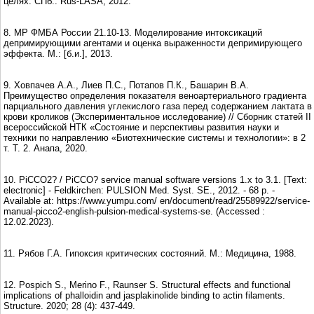
целях. СПб.: Rus-LASA, 2012.
8. МР ФМБА России 21.10-13. Моделирование интоксикаций
депримирующими агентами и оценка выраженности депримирующего
эффекта. М.: [б.и.], 2013.
9. Ховпачев А.А., Лиев П.С., Потапов П.К., Башарин В.А.
Преимущество определения показателя веноартериального градиента
парциального давления углекислого газа перед содержанием лактата в
крови кроликов (Экспериментальное исследование) // Сборник статей II
всероссийской НТК «Состояние и перспективы развития науки и
техники по направлению «Биотехнические системы и технологии»: в 2
т. Т. 2. Анапа, 2020.
10. PiCCO2? / PiCCO? service manual software versions 1.x to 3.1. [Text:
electronic] - Feldkirchen: PULSION Med. Syst. SE., 2012. - 68 р. -
Available at: https://www.yumpu.com/ en/document/read/25589922/service-
manual-picco2-english-pulsion-medical-systems-se. (Accessed :
12.02.2023).
11. Рябов Г.А. Гипоксия критических состояний. М.: Медицина, 1988.
12. Pospich S., Merino F., Raunser S. Structural effects and functional
implications of phalloidin and jasplakinolide binding to actin filaments.
Structure. 2020; 28 (4): 437-449.