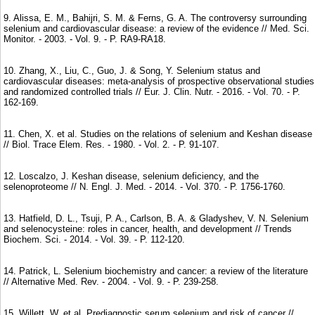
9. Alissa, E. M., Bahijri, S. M. & Ferns, G. A. The controversy surrounding
selenium and cardiovascular disease: a review of the evidence // Med. Sci.
Monitor. - 2003. - Vol. 9. - P. RA9-RA18.
10. Zhang, X., Liu, C., Guo, J. & Song, Y. Selenium status and
cardiovascular diseases: meta-analysis of prospective observational studies
and randomized controlled trials // Eur. J. Clin. Nutr. - 2016. - Vol. 70. - P.
162-169.
11. Chen, X. et al. Studies on the relations of selenium and Keshan disease
// Biol. Trace Elem. Res. - 1980. - Vol. 2. - P. 91-107.
12. Loscalzo, J. Keshan disease, selenium deficiency, and the
selenoproteome // N. Engl. J. Med. - 2014. - Vol. 370. - P. 1756-1760.
13. Hatfield, D. L., Tsuji, P. A., Carlson, B. A. & Gladyshev, V. N. Selenium
and selenocysteine: roles in cancer, health, and development // Trends
Biochem. Sci. - 2014. - Vol. 39. - P. 112-120.
14. Patrick, L. Selenium biochemistry and cancer: a review of the literature
// Alternative Med. Rev. - 2004. - Vol. 9. - P. 239-258.
15. Willett, W. et al. Prediagnostic serum selenium and risk of cancer //