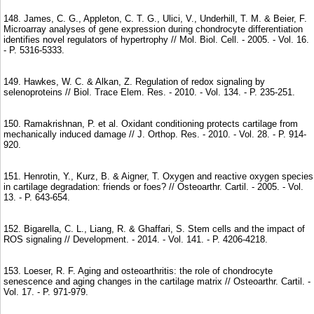
148. James, C. G., Appleton, C. T. G., Ulici, V., Underhill, T. M. & Beier, F.
Microarray analyses of gene expression during chondrocyte differentiation
identifies novel regulators of hypertrophy // Mol. Biol. Cell. - 2005. - Vol. 16.
- P. 5316-5333.
149. Hawkes, W. C. & Alkan, Z. Regulation of redox signaling by
selenoproteins // Biol. Trace Elem. Res. - 2010. - Vol. 134. - P. 235-251.
150. Ramakrishnan, P. et al. Oxidant conditioning protects cartilage from
mechanically induced damage // J. Orthop. Res. - 2010. - Vol. 28. - P. 914-
920.
151. Henrotin, Y., Kurz, B. & Aigner, T. Oxygen and reactive oxygen species
in cartilage degradation: friends or foes? // Osteoarthr. Cartil. - 2005. - Vol.
13. - P. 643-654.
152. Bigarella, C. L., Liang, R. & Ghaffari, S. Stem cells and the impact of
ROS signaling // Development. - 2014. - Vol. 141. - P. 4206-4218.
153. Loeser, R. F. Aging and osteoarthritis: the role of chondrocyte
senescence and aging changes in the cartilage matrix // Osteoarthr. Cartil. -
Vol. 17. - P. 971-979.