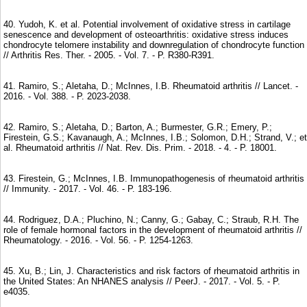
40. Yudoh, K. et al. Potential involvement of oxidative stress in cartilage
senescence and development of osteoarthritis: oxidative stress induces
chondrocyte telomere instability and downregulation of chondrocyte function
// Arthritis Res. Ther. - 2005. - Vol. 7. - P. R380-R391.
41. Ramiro, S.; Aletaha, D.; McInnes, I.B. Rheumatoid arthritis // Lancet. -
2016. - Vol. 388. - P. 2023-2038.
42. Ramiro, S.; Aletaha, D.; Barton, A.; Burmester, G.R.; Emery, P.;
Firestein, G.S.; Kavanaugh, A.; McInnes, I.B.; Solomon, D.H.; Strand, V.; et
al. Rheumatoid arthritis // Nat. Rev. Dis. Prim. - 2018. - 4. - P. 18001.
43. Firestein, G.; McInnes, I.B. Immunopathogenesis of rheumatoid arthritis
// Immunity. - 2017. - Vol. 46. - P. 183-196.
44. Rodriguez, D.A.; Pluchino, N.; Canny, G.; Gabay, C.; Straub, R.H. The
role of female hormonal factors in the development of rheumatoid arthritis //
Rheumatology. - 2016. - Vol. 56. - P. 1254-1263.
45. Xu, B.; Lin, J. Characteristics and risk factors of rheumatoid arthritis in
the United States: An NHANES analysis // PeerJ. - 2017. - Vol. 5. - P.
e4035.