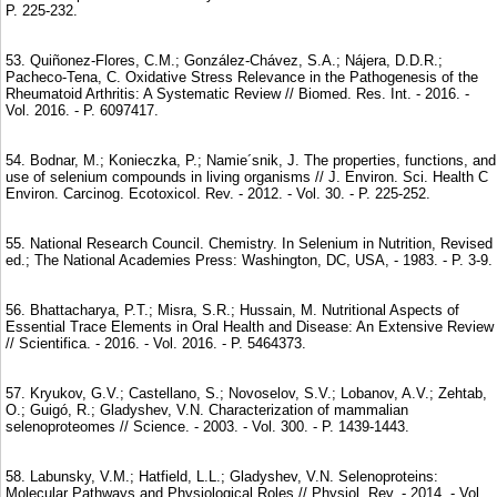
P. 225-232.
53. Quiñonez-Flores, C.M.; González-Chávez, S.A.; Nájera, D.D.R.;
Pacheco-Tena, C. Oxidative Stress Relevance in the Pathogenesis of the
Rheumatoid Arthritis: A Systematic Review // Biomed. Res. Int. - 2016. -
Vol. 2016. - P. 6097417.
54. Bodnar, M.; Konieczka, P.; Namie´snik, J. The properties, functions, and
use of selenium compounds in living organisms // J. Environ. Sci. Health C
Environ. Carcinog. Ecotoxicol. Rev. - 2012. - Vol. 30. - P. 225-252.
55. National Research Council. Chemistry. In Selenium in Nutrition, Revised
ed.; The National Academies Press: Washington, DC, USA, - 1983. - P. 3-9.
56. Bhattacharya, P.T.; Misra, S.R.; Hussain, M. Nutritional Aspects of
Essential Trace Elements in Oral Health and Disease: An Extensive Review
// Scientifica. - 2016. - Vol. 2016. - P. 5464373.
57. Kryukov, G.V.; Castellano, S.; Novoselov, S.V.; Lobanov, A.V.; Zehtab,
O.; Guigó, R.; Gladyshev, V.N. Characterization of mammalian
selenoproteomes // Science. - 2003. - Vol. 300. - P. 1439-1443.
58. Labunsky, V.M.; Hatfield, L.L.; Gladyshev, V.N. Selenoproteins:
Molecular Pathways and Physiological Roles // Physiol. Rev. - 2014. - Vol.