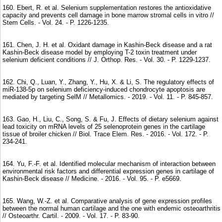
160. Ebert, R. et al. Selenium supplementation restores the antioxidative
capacity and prevents cell damage in bone marrow stromal cells in vitro //
Stem Cells. - Vol. 24. - P. 1226-1235.
161. Chen, J. H. et al. Oxidant damage in Kashin‐Beck disease and a rat
Kashin-Beck disease model by employing T-2 toxin treatment under
selenium deficient conditions // J. Orthop. Res. - Vol. 30. - P. 1229-1237.
162. Chi, Q., Luan, Y., Zhang, Y., Hu, X. & Li, S. The regulatory effects of
miR-138-5p on selenium deficiency-induced chondrocyte apoptosis are
mediated by targeting SelM // Metallomics. - 2019. - Vol. 11. - P. 845-857.
163. Gao, H., Liu, C., Song, S. & Fu, J. Effects of dietary selenium against
lead toxicity on mRNA levels of 25 selenoprotein genes in the cartilage
tissue of broiler chicken // Biol. Trace Elem. Res. - 2016. - Vol. 172. - P.
234-241.
164. Yu, F.-F. et al. Identified molecular mechanism of interaction between
environmental risk factors and differential expression genes in cartilage of
Kashin-Beck disease // Medicine. - 2016. - Vol. 95. - P. e5669.
165. Wang, W.-Z. et al. Comparative analysis of gene expression profiles
between the normal human cartilage and the one with endemic osteoarthritis
// Osteoarthr. Cartil. - 2009. - Vol. 17. - P. 83-90.