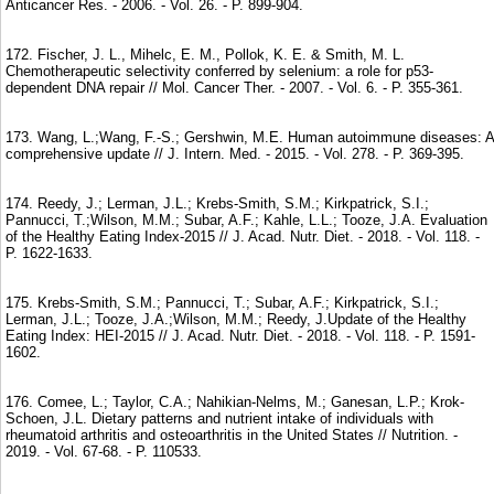
Anticancer Res. - 2006. - Vol. 26. - P. 899-904.
172. Fischer, J. L., Mihelc, E. M., Pollok, K. E. & Smith, M. L.
Chemotherapeutic selectivity conferred by selenium: a role for p53-
dependent DNA repair // Mol. Cancer Ther. - 2007. - Vol. 6. - P. 355-361.
173. Wang, L.;Wang, F.-S.; Gershwin, M.E. Human autoimmune diseases: A
comprehensive update // J. Intern. Med. - 2015. - Vol. 278. - P. 369-395.
174. Reedy, J.; Lerman, J.L.; Krebs-Smith, S.M.; Kirkpatrick, S.I.;
Pannucci, T.;Wilson, M.M.; Subar, A.F.; Kahle, L.L.; Tooze, J.A. Evaluation
of the Healthy Eating Index-2015 // J. Acad. Nutr. Diet. - 2018. - Vol. 118. -
P. 1622-1633.
175. Krebs-Smith, S.M.; Pannucci, T.; Subar, A.F.; Kirkpatrick, S.I.;
Lerman, J.L.; Tooze, J.A.;Wilson, M.M.; Reedy, J.Update of the Healthy
Eating Index: HEI-2015 // J. Acad. Nutr. Diet. - 2018. - Vol. 118. - P. 1591-
1602.
176. Comee, L.; Taylor, C.A.; Nahikian-Nelms, M.; Ganesan, L.P.; Krok-
Schoen, J.L. Dietary patterns and nutrient intake of individuals with
rheumatoid arthritis and osteoarthritis in the United States // Nutrition. -
2019. - Vol. 67-68. - P. 110533.