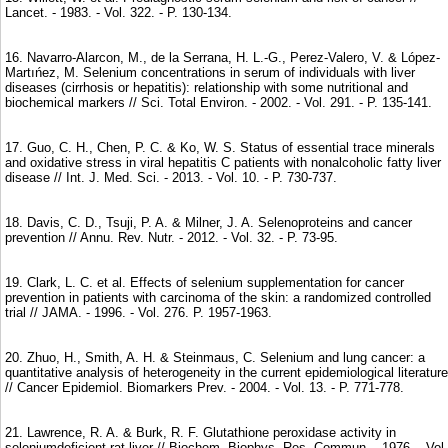
Lancet. - 1983. - Vol. 322. - P. 130-134.
16. Navarro-Alarcon, M., de la Serrana, H. L.-G., Perez-Valero, V. & López-
Martıńez, M. Selenium concentrations in serum of individuals with liver
diseases (cirrhosis or hepatitis): relationship with some nutritional and
biochemical markers // Sci. Total Environ. - 2002. - Vol. 291. - P. 135-141.
17. Guo, C. H., Chen, P. C. & Ko, W. S. Status of essential trace minerals
and oxidative stress in viral hepatitis C patients with nonalcoholic fatty liver
disease // Int. J. Med. Sci. - 2013. - Vol. 10. - P. 730-737.
18. Davis, C. D., Tsuji, P. A. & Milner, J. A. Selenoproteins and cancer
prevention // Annu. Rev. Nutr. - 2012. - Vol. 32. - P. 73-95.
19. Clark, L. C. et al. Effects of selenium supplementation for cancer
prevention in patients with carcinoma of the skin: a randomized controlled
trial // JAMA. - 1996. - Vol. 276. P. 1957-1963.
20. Zhuo, H., Smith, A. H. & Steinmaus, C. Selenium and lung cancer: a
quantitative analysis of heterogeneity in the current epidemiological literature
// Cancer Epidemiol. Biomarkers Prev. - 2004. - Vol. 13. - P. 771-778.
21. Lawrence, R. A. & Burk, R. F. Glutathione peroxidase activity in
seleniumdeficient rat liver // Biochem. Biophys. Res. Commun. - 1976. - Vol.