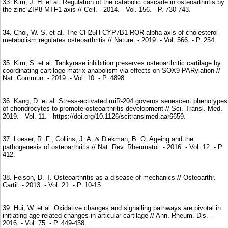
33. Kim, J. H. et al. Regulation of the catabolic cascade in osteoarthritis by
the zinc-ZIP8-MTF1 axis // Cell. - 2014. - Vol. 156. - P. 730-743.
34. Choi, W. S. et al. The CH25H-CYP7B1-ROR alpha axis of cholesterol
metabolism regulates osteoarthritis // Nature. - 2019. - Vol. 566. - P. 254.
35. Kim, S. et al. Tankyrase inhibition preserves osteoarthritic cartilage by
coordinating cartilage matrix anabolism via effects on SOX9 PARylation //
Nat. Commun. - 2019. - Vol. 10. - P. 4898.
36. Kang, D. et al. Stress-activated miR-204 governs senescent phenotypes
of chondrocytes to promote osteoarthritis development // Sci. Transl. Med. -
2019. - Vol. 11. - https://doi.org/10.1126/scitranslmed.aar6659.
37. Loeser, R. F., Collins, J. A. & Diekman, B. O. Ageing and the
pathogenesis of osteoarthritis // Nat. Rev. Rheumatol. - 2016. - Vol. 12. - P.
412.
38. Felson, D. T. Osteoarthritis as a disease of mechanics // Osteoarthr.
Cartil. - 2013. - Vol. 21. - P. 10-15.
39. Hui, W. et al. Oxidative changes and signalling pathways are pivotal in
initiating age-related changes in articular cartilage // Ann. Rheum. Dis. -
2016. - Vol. 75. - P. 449-458.