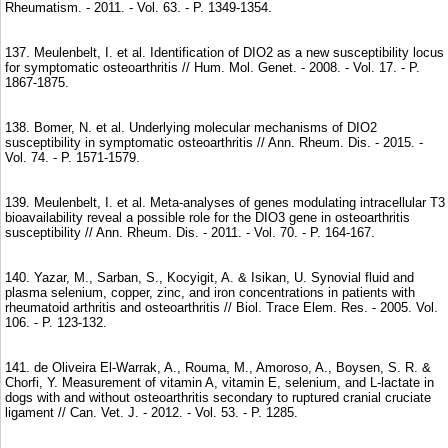
Rheumatism. - 2011. - Vol. 63. - P. 1349-1354.
137. Meulenbelt, I. et al. Identification of DIO2 as a new susceptibility locus
for symptomatic osteoarthritis // Hum. Mol. Genet. - 2008. - Vol. 17. - P.
1867-1875.
138. Bomer, N. et al. Underlying molecular mechanisms of DIO2
susceptibility in symptomatic osteoarthritis // Ann. Rheum. Dis. - 2015. -
Vol. 74. - P. 1571-1579.
139. Meulenbelt, I. et al. Meta-analyses of genes modulating intracellular T3
bioavailability reveal a possible role for the DIO3 gene in osteoarthritis
susceptibility // Ann. Rheum. Dis. - 2011. - Vol. 70. - P. 164-167.
140. Yazar, M., Sarban, S., Kocyigit, A. & Isikan, U. Synovial fluid and
plasma selenium, copper, zinc, and iron concentrations in patients with
rheumatoid arthritis and osteoarthritis // Biol. Trace Elem. Res. - 2005. Vol.
106. - P. 123-132.
141. de Oliveira El-Warrak, A., Rouma, M., Amoroso, A., Boysen, S. R. &
Chorfi, Y. Measurement of vitamin A, vitamin E, selenium, and L-lactate in
dogs with and without osteoarthritis secondary to ruptured cranial cruciate
ligament // Can. Vet. J. - 2012. - Vol. 53. - P. 1285.