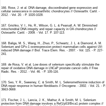
166. Rose, J. et al. DNA damage, discoordinated gene expression and
cellular senescence in osteoarthritic chondrocytes // Osteoarthr. Cartil. -
2012. - Vol. 20. - P. 1020-1028.
167. Grishko, V. I., Ho, R., Wilson, G. L. & Pearsall, A. W. Diminished
mitochondrial DNA integrity and repair capacity in OA chondrocytes //
Osteoarthr. Cartil. - 2009. - Vol. 17. P. 107-113.
168. Baliga, M. S., Wang, H., Zhuo, P., Schwartz, J. L. & Diamond, A. M.
Selenium and GPx-1 overexpression protect mammalian cells against UV-
induced DNA damage // Biol. Trace Elem. Res. - 2007. - Vol. 115. - P. 227-
241.
169. de Rosa, V. et al. Low doses of selenium specifically stimulate the
repair of oxidative DNA damage in LNCaP prostate cancer cells // Free
Radic. Res. - 2012. - Vol. 46. - P. 105-116.
170. Seo, Y. R., Sweeney, C. & Smith, M. L. Selenomethionine induction of
DNA repair response in human fibroblasts // Oncogene. - 2002. - Vol. 21. - P.
3663-3669.
171. Fischer, J. L., Lancia, J. K., Mathur, A. & Smith, M. L. Selenium
protection from DNA damage involves a Ref1/p53/Brca1 protein complex //