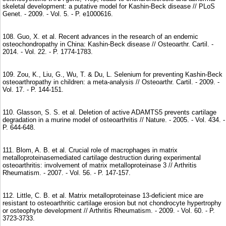
skeletal development: a putative model for Kashin-Beck disease // PLoS
Genet. - 2009. - Vol. 5. - P. e1000616.
108. Guo, X. et al. Recent advances in the research of an endemic
osteochondropathy in China: Kashin-Beck disease // Osteoarthr. Cartil. -
2014. - Vol. 22. - P. 1774-1783.
109. Zou, K., Liu, G., Wu, T. & Du, L. Selenium for preventing Kashin-Beck
osteoarthropathy in children: a meta-analysis // Osteoarthr. Cartil. - 2009. -
Vol. 17. - P. 144-151.
110. Glasson, S. S. et al. Deletion of active ADAMTS5 prevents cartilage
degradation in a murine model of osteoarthritis // Nature. - 2005. - Vol. 434. -
P. 644-648.
111. Blom, A. B. et al. Crucial role of macrophages in matrix
metalloproteinasemediated cartilage destruction during experimental
osteoarthritis: involvement of matrix metalloproteinase 3 // Arthritis
Rheumatism. - 2007. - Vol. 56. - P. 147-157.
112. Little, C. B. et al. Matrix metalloproteinase 13-deficient mice are
resistant to osteoarthritic cartilage erosion but not chondrocyte hypertrophy
or osteophyte development // Arthritis Rheumatism. - 2009. - Vol. 60. - P.
3723-3733.