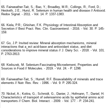
65. Fairweather-Tait, S.; Bao, Y.; Broadley, M.R.; Collings, R.; Ford, D.;
Hesketh, J.E.; Hurst, R. Selenium in human health and disease // Antioxid.
Redox Signal. - 2011. - Vol. 14. P. 1337-1383.
66. Kiela, P.R.; Ghishan, F.K. Physiology of Intestinal Absorption and
Secretion // Best Pract. Res. Clin. Gastroenterol. - 2016. - Vol. 30. P. 145-
159.
67. Go, J.P. Invited review: Mineral absorption mechanisms, mineral
interactions that a_ect acid-base and antioxidant status, and diet
considerations to improve mineral status // J. Dairy Sci. - 2018. - Vol. 101.
P. 2763-2813.
68. Kieliszek, M. Selenium-Fascinating Microelement, Properties and
Sources in Food // Molecules. - 2019. - Vol. 24. - P. 1298.
69. Fairweather-Tait, S.; Hurrell, R.F. Bioavailability of minerals and trace
elements // Nutr. Res. Rev. - 1996. - Vol. 9. P. 295-324.
70. Nickel, A.; Kottra, G.; Schmidt, G.; Danier, J.; Hofmann, T.; Daniel, H.
Characteristics of transport of selenoamino acids by epithelial amino acid
transporters // Chem. Biol. Interact. - 2009. - Vol. 177. - P. 234-241.