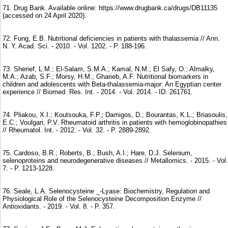
71. Drug Bank. Available online: https://www.drugbank.ca/drugs/DB11135
(accessed on 24 April 2020).
72. Fung, E.B. Nutritional deficiencies in patients with thalassemia // Ann.
N. Y. Acad. Sci. - 2010. - Vol. 1202. - P. 188-196.
73. Sherief, L.M.; El-Salam, S.M.A.; Kamal, N.M.; El Safy, O.; Almalky,
M.A.; Azab, S.F.; Morsy, H.M.; Gharieb, A.F. Nutritional biomarkers in
children and adolescents with Beta-thalassemia-major: An Egyptian center
experience // Biomed. Res. Int. - 2014. - Vol. 2014. - ID. 261761.
74. Pliakou, X.I.; Koutsouka, F.P.; Damigos, D.; Bourantas, K.L.; Briasoulis,
E.C.; Voulgari, P.V. Rheumatoid arthritis in patients with hemoglobinopathies
// Rheumatol. Int. - 2012. - Vol. 32. - P. 2889-2892.
75. Cardoso, B.R.; Roberts, B.; Bush, A.I.; Hare, D.J. Selenium,
selenoproteins and neurodegenerative diseases // Metallomics. - 2015. - Vol.
7. - P. 1213-1228.
76. Seale, L.A. Selenocysteine _-Lyase: Biochemistry, Regulation and
Physiological Role of the Selenocysteine Decomposition Enzyme //
Antioxidants. - 2019. - Vol. 8. - P. 357.