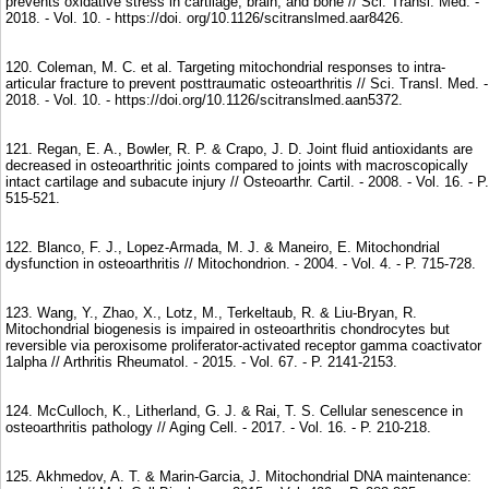
prevents oxidative stress in cartilage, brain, and bone // Sci. Transl. Med. -
2018. - Vol. 10. - https://doi. org/10.1126/scitranslmed.aar8426.
120. Coleman, M. C. et al. Targeting mitochondrial responses to intra-
articular fracture to prevent posttraumatic osteoarthritis // Sci. Transl. Med. -
2018. - Vol. 10. - https://doi.org/10.1126/scitranslmed.aan5372.
121. Regan, E. A., Bowler, R. P. & Crapo, J. D. Joint fluid antioxidants are
decreased in osteoarthritic joints compared to joints with macroscopically
intact cartilage and subacute injury // Osteoarthr. Cartil. - 2008. - Vol. 16. - P.
515-521.
122. Blanco, F. J., Lopez-Armada, M. J. & Maneiro, E. Mitochondrial
dysfunction in osteoarthritis // Mitochondrion. - 2004. - Vol. 4. - P. 715-728.
123. Wang, Y., Zhao, X., Lotz, M., Terkeltaub, R. & Liu-Bryan, R.
Mitochondrial biogenesis is impaired in osteoarthritis chondrocytes but
reversible via peroxisome proliferator-activated receptor gamma coactivator
1alpha // Arthritis Rheumatol. - 2015. - Vol. 67. - P. 2141-2153.
124. McCulloch, K., Litherland, G. J. & Rai, T. S. Cellular senescence in
osteoarthritis pathology // Aging Cell. - 2017. - Vol. 16. - P. 210-218.
125. Akhmedov, A. T. & Marin-Garcia, J. Mitochondrial DNA maintenance: