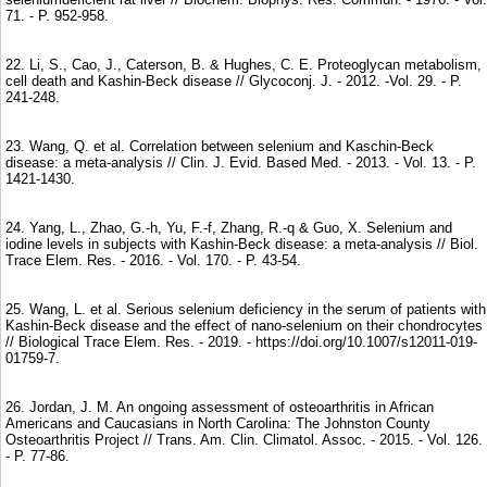
71. - P. 952-958.
22. Li, S., Cao, J., Caterson, B. & Hughes, C. E. Proteoglycan metabolism,
cell death and Kashin-Beck disease // Glycoconj. J. - 2012. -Vol. 29. - P.
241-248.
23. Wang, Q. et al. Correlation between selenium and Kaschin-Beck
disease: a meta-analysis // Clin. J. Evid. Based Med. - 2013. - Vol. 13. - P.
1421-1430.
24. Yang, L., Zhao, G.-h, Yu, F.-f, Zhang, R.-q & Guo, X. Selenium and
iodine levels in subjects with Kashin-Beck disease: a meta-analysis // Biol.
Trace Elem. Res. - 2016. - Vol. 170. - P. 43-54.
25. Wang, L. et al. Serious selenium deficiency in the serum of patients with
Kashin-Beck disease and the effect of nano-selenium on their chondrocytes
// Biological Trace Elem. Res. - 2019. - https://doi.org/10.1007/s12011-019-
01759-7.
26. Jordan, J. M. An ongoing assessment of osteoarthritis in African
Americans and Caucasians in North Carolina: The Johnston County
Osteoarthritis Project // Trans. Am. Clin. Climatol. Assoc. - 2015. - Vol. 126.
- P. 77-86.