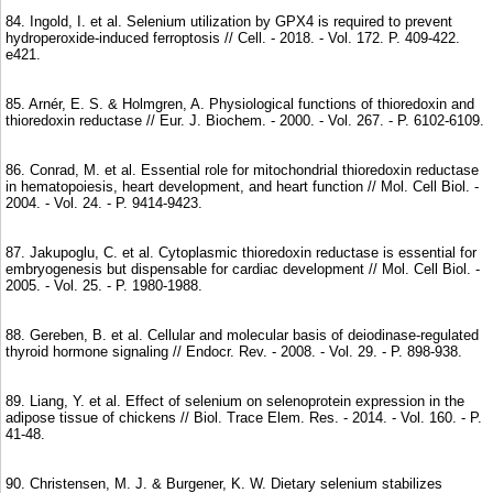
84. Ingold, I. et al. Selenium utilization by GPX4 is required to prevent
hydroperoxide-induced ferroptosis // Cell. - 2018. - Vol. 172. P. 409-422.
e421.
85. Arnér, E. S. & Holmgren, A. Physiological functions of thioredoxin and
thioredoxin reductase // Eur. J. Biochem. - 2000. - Vol. 267. - P. 6102-6109.
86. Conrad, M. et al. Essential role for mitochondrial thioredoxin reductase
in hematopoiesis, heart development, and heart function // Mol. Cell Biol. -
2004. - Vol. 24. - P. 9414-9423.
87. Jakupoglu, C. et al. Cytoplasmic thioredoxin reductase is essential for
embryogenesis but dispensable for cardiac development // Mol. Cell Biol. -
2005. - Vol. 25. - P. 1980-1988.
88. Gereben, B. et al. Cellular and molecular basis of deiodinase-regulated
thyroid hormone signaling // Endocr. Rev. - 2008. - Vol. 29. - P. 898-938.
89. Liang, Y. et al. Effect of selenium on selenoprotein expression in the
adipose tissue of chickens // Biol. Trace Elem. Res. - 2014. - Vol. 160. - P.
41-48.
90. Christensen, M. J. & Burgener, K. W. Dietary selenium stabilizes