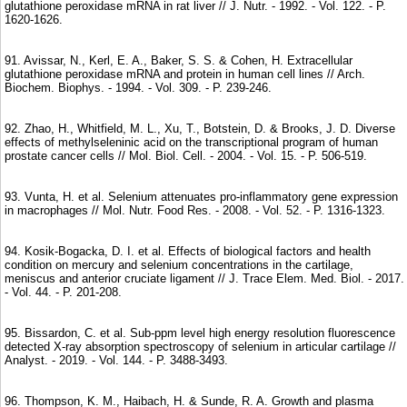
glutathione peroxidase mRNA in rat liver // J. Nutr. - 1992. - Vol. 122. - P.
1620-1626.
91. Avissar, N., Kerl, E. A., Baker, S. S. & Cohen, H. Extracellular
glutathione peroxidase mRNA and protein in human cell lines // Arch.
Biochem. Biophys. - 1994. - Vol. 309. - P. 239-246.
92. Zhao, H., Whitfield, M. L., Xu, T., Botstein, D. & Brooks, J. D. Diverse
effects of methylseleninic acid on the transcriptional program of human
prostate cancer cells // Mol. Biol. Cell. - 2004. - Vol. 15. - P. 506-519.
93. Vunta, H. et al. Selenium attenuates pro‐inflammatory gene expression
in macrophages // Mol. Nutr. Food Res. - 2008. - Vol. 52. - P. 1316-1323.
94. Kosik-Bogacka, D. I. et al. Effects of biological factors and health
condition on mercury and selenium concentrations in the cartilage,
meniscus and anterior cruciate ligament // J. Trace Elem. Med. Biol. - 2017.
- Vol. 44. - P. 201-208.
95. Bissardon, C. et al. Sub-ppm level high energy resolution fluorescence
detected X-ray absorption spectroscopy of selenium in articular cartilage //
Analyst. - 2019. - Vol. 144. - P. 3488-3493.
96. Thompson, K. M., Haibach, H. & Sunde, R. A. Growth and plasma