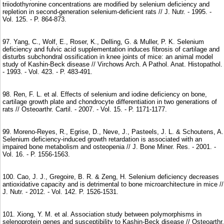
triiodothyronine concentrations are modified by selenium deficiency and
repletion in second-generation selenium-deficient rats // J. Nutr. - 1995. -
Vol. 125. - P. 864-873.
97. Yang, C., Wolf, E., Roser, K., Delling, G. & Muller, P. K. Selenium
deficiency and fulvic acid supplementation induces fibrosis of cartilage and
disturbs subchondral ossification in knee joints of mice: an animal model
study of Kashin-Beck disease // Virchows Arch. A Pathol. Anat. Histopathol.
- 1993. - Vol. 423. - P. 483-491.
98. Ren, F. L. et al. Effects of selenium and iodine deficiency on bone,
cartilage growth plate and chondrocyte differentiation in two generations of
rats // Osteoarthr. Cartil. - 2007. - Vol. 15. - P. 1171-1177.
99. Moreno-Reyes, R., Egrise, D., Neve, J., Pasteels, J. L. & Schoutens, A.
Selenium deficiency-induced growth retardation is associated with an
impaired bone metabolism and osteopenia // J. Bone Miner. Res. - 2001. -
Vol. 16. - P. 1556-1563.
100. Cao, J. J., Gregoire, B. R. & Zeng, H. Selenium deficiency decreases
antioxidative capacity and is detrimental to bone microarchitecture in mice //
J. Nutr. - 2012. - Vol. 142. P. 1526-1531.
101. Xiong, Y. M. et al. Association study between polymorphisms in
selenoprotein genes and susceptibility to Kashin-Beck disease // Osteoarthr.