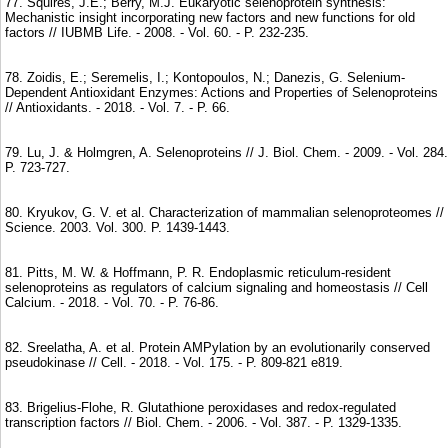
77. Squires, J.E.; Berry, M.J. Eukaryotic selenoprotein synthesis:
Mechanistic insight incorporating new factors and new functions for old
factors // IUBMB Life. - 2008. - Vol. 60. - P. 232-235.
78. Zoidis, E.; Seremelis, I.; Kontopoulos, N.; Danezis, G. Selenium-
Dependent Antioxidant Enzymes: Actions and Properties of Selenoproteins
// Antioxidants. - 2018. - Vol. 7. - P. 66.
79. Lu, J. & Holmgren, A. Selenoproteins // J. Biol. Chem. - 2009. - Vol. 284.
P. 723-727.
80. Kryukov, G. V. et al. Characterization of mammalian selenoproteomes //
Science. 2003. Vol. 300. P. 1439-1443.
81. Pitts, M. W. & Hoffmann, P. R. Endoplasmic reticulum-resident
selenoproteins as regulators of calcium signaling and homeostasis // Cell
Calcium. - 2018. - Vol. 70. - P. 76-86.
82. Sreelatha, A. et al. Protein AMPylation by an evolutionarily conserved
pseudokinase // Cell. - 2018. - Vol. 175. - P. 809-821 e819.
83. Brigelius-Flohe, R. Glutathione peroxidases and redox-regulated
transcription factors // Biol. Chem. - 2006. - Vol. 387. - P. 1329-1335.