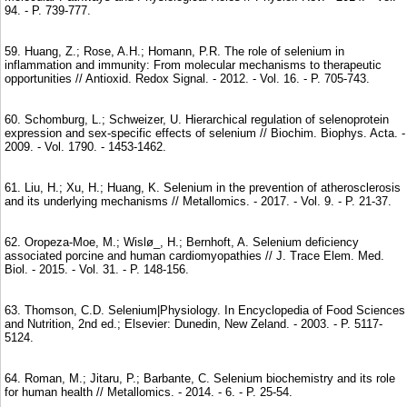
94. - P. 739-777.
59. Huang, Z.; Rose, A.H.; Homann, P.R. The role of selenium in
inflammation and immunity: From molecular mechanisms to therapeutic
opportunities // Antioxid. Redox Signal. - 2012. - Vol. 16. - P. 705-743.
60. Schomburg, L.; Schweizer, U. Hierarchical regulation of selenoprotein
expression and sex-specific effects of selenium // Biochim. Biophys. Acta. -
2009. - Vol. 1790. - 1453-1462.
61. Liu, H.; Xu, H.; Huang, K. Selenium in the prevention of atherosclerosis
and its underlying mechanisms // Metallomics. - 2017. - Vol. 9. - P. 21-37.
62. Oropeza-Moe, M.; Wislø_, H.; Bernhoft, A. Selenium deficiency
associated porcine and human cardiomyopathies // J. Trace Elem. Med.
Biol. - 2015. - Vol. 31. - P. 148-156.
63. Thomson, C.D. Selenium|Physiology. In Encyclopedia of Food Sciences
and Nutrition, 2nd ed.; Elsevier: Dunedin, New Zeland. - 2003. - P. 5117-
5124.
64. Roman, M.; Jitaru, P.; Barbante, C. Selenium biochemistry and its role
for human health // Metallomics. - 2014. - 6. - P. 25-54.