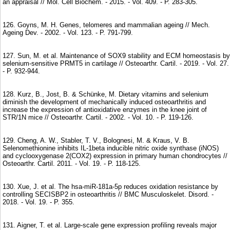
an appraisal // Mol. Cell Biochem. - 2015. - Vol. 409. - P. 283-305.
126. Goyns, M. H. Genes, telomeres and mammalian ageing // Mech.
Ageing Dev. - 2002. - Vol. 123. - P. 791-799.
127. Sun, M. et al. Maintenance of SOX9 stability and ECM homeostasis by
selenium-sensitive PRMT5 in cartilage // Osteoarthr. Cartil. - 2019. - Vol. 27.
- P. 932-944.
128. Kurz, B., Jost, B. & Schünke, M. Dietary vitamins and selenium
diminish the development of mechanically induced osteoarthritis and
increase the expression of antioxidative enzymes in the knee joint of
STR/1N mice // Osteoarthr. Cartil. - 2002. - Vol. 10. - P. 119-126.
129. Cheng, A. W., Stabler, T. V., Bolognesi, M. & Kraus, V. B.
Selenomethionine inhibits IL-1beta inducible nitric oxide synthase (iNOS)
and cyclooxygenase 2(COX2) expression in primary human chondrocytes //
Osteoarthr. Cartil. 2011. - Vol. 19. - P. 118-125.
130. Xue, J. et al. The hsa-miR-181a-5p reduces oxidation resistance by
controlling SECISBP2 in osteoarthritis // BMC Musculoskelet. Disord. -
2018. - Vol. 19. - P. 355.
131. Aigner, T. et al. Large-scale gene expression profiling reveals major