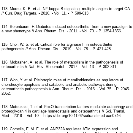
113. Marcu, K. B. et al. NF-kappa B signaling: multiple angles to target OA
// Curr. Drug Targets. - 2010. - Vol. 11. - P. 599-613.
114. Berenbaum, F. Diabetes-induced osteoarthritis: from a new paradigm to
a new phenotype // Ann. Rheum. Dis. - 2011. - Vol. 70. - P. 1354-1356.
115. Choi, W. S. et al. Critical role for arginase II in osteoarthritis
pathogenesis // Ann. Rheum. Dis. - 2019. - Vol. 78. - P. 421-428.
116. Mobasheri, A. et al. The role of metabolism in the pathogenesis of
osteoarthritis // Nat. Rev. Rheumatol. - 2017. - Vol. 13. - P. 302-311.
117. Won, Y. et al. Pleiotropic roles of metallothioneins as regulators of
chondrocyte apoptosis and catabolic and anabolic pathways during
osteoarthritis pathogenesis // Ann. Rheum. Dis. - 2016. - Vol. 75. - P. 2045-
2052.
118. Matsuzaki, T. et al. FoxO transcription factors modulate autophagy and
proteoglycan 4 in cartilage homeostasis and osteoarthritis // Sci. Transl.
Med. - 2018. - Vol. 10. - https://doi.org/10.1126/scitranslmed.aan0746.
119. Cornelis, F. M. F. et al. ANP32A regulates ATM expression and