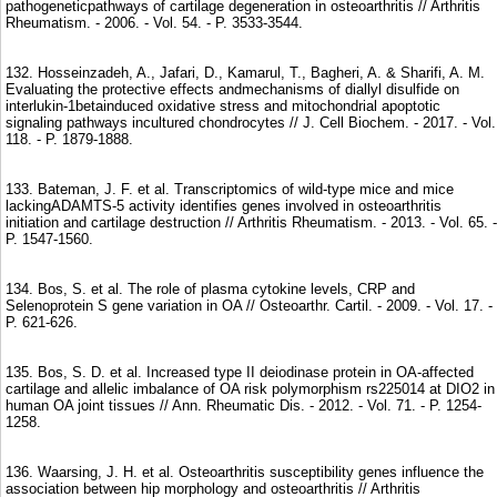
pathogeneticpathways of cartilage degeneration in osteoarthritis // Arthritis
Rheumatism. - 2006. - Vol. 54. - P. 3533-3544.
132. Hosseinzadeh, A., Jafari, D., Kamarul, T., Bagheri, A. & Sharifi, A. M.
Evaluating the protective effects andmechanisms of diallyl disulfide on
interlukin-1betainduced oxidative stress and mitochondrial apoptotic
signaling pathways incultured chondrocytes // J. Cell Biochem. - 2017. - Vol.
118. - P. 1879-1888.
133. Bateman, J. F. et al. Transcriptomics of wild-type mice and mice
lackingADAMTS-5 activity identifies genes involved in osteoarthritis
initiation and cartilage destruction // Arthritis Rheumatism. - 2013. - Vol. 65. -
P. 1547-1560.
134. Bos, S. et al. The role of plasma cytokine levels, CRP and
Selenoprotein S gene variation in OA // Osteoarthr. Cartil. - 2009. - Vol. 17. -
P. 621-626.
135. Bos, S. D. et al. Increased type II deiodinase protein in OA-affected
cartilage and allelic imbalance of OA risk polymorphism rs225014 at DIO2 in
human OA joint tissues // Ann. Rheumatic Dis. - 2012. - Vol. 71. - P. 1254-
1258.
136. Waarsing, J. H. et al. Osteoarthritis susceptibility genes influence the
association between hip morphology and osteoarthritis // Arthritis