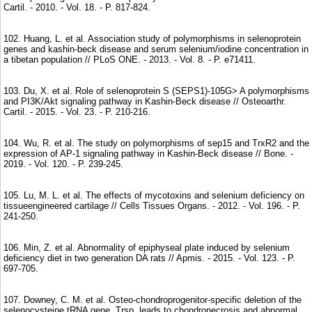
Cartil. - 2010. - Vol. 18. - P. 817-824.
102. Huang, L. et al. Association study of polymorphisms in selenoprotein
genes and kashin-beck disease and serum selenium/iodine concentration in
a tibetan population // PLoS ONE. - 2013. - Vol. 8. - P. e71411.
103. Du, X. et al. Role of selenoprotein S (SEPS1)-105G> A polymorphisms
and PI3K/Akt signaling pathway in Kashin-Beck disease // Osteoarthr.
Cartil. - 2015. - Vol. 23. - P. 210-216.
104. Wu, R. et al. The study on polymorphisms of sep15 and TrxR2 and the
expression of AP-1 signaling pathway in Kashin-Beck disease // Bone. -
2019. - Vol. 120. - P. 239-245.
105. Lu, M. L. et al. The effects of mycotoxins and selenium deficiency on
tissueengineered cartilage // Cells Tissues Organs. - 2012. - Vol. 196. - P.
241-250.
106. Min, Z. et al. Abnormality of epiphyseal plate induced by selenium
deficiency diet in two generation DA rats // Apmis. - 2015. - Vol. 123. - P.
697-705.
107. Downey, C. M. et al. Osteo-chondroprogenitor-specific deletion of the
selenocysteine tRNA gene, Trsp, leads to chondronecrosis and abnormal