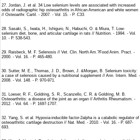
27. Jordan, J. et al. 34 Low selenium levels are associated with increased
odds of radiographic hip osteoarthritis in African American and white women
// Osteoarthr. Cartil. - 2007. - Vol. 15. - P. C33.
28. Sasaki, S., Iwata, H., Ishiguro, N., Habuchi, O. & Miura, T. Low-
selenium diet, bone, and articular cartilage in rats // Nutrition. - 1994. - Vol.
10. - P. 538-543.
29. Raisbeck, M. F. Selenosis // Vet. Clin. North Am.?Food Anim. Pract. -
2000. - Vol. 16. - P. 465-480.
30. Sutter, M. E., Thomas, J. D., Brown, J. &Morgan, B. Selenium toxicity:
a case of selenosis caused by a nutritional supplement // Ann. Intern. Med. -
2008. - Vol. 148. - P. 970-971.
31. Loeser, R. F., Goldring, S. R., Scanzello, C. R. & Goldring, M. B.
Osteoarthritis: a disease of the joint as an organ // Arthritis Rheumatism. -
2012. - Vol. 64. - P. 1697-1707.
32. Yang, S. et al. Hypoxia-inducible factor-2alpha is a catabolic regulator of
osteoarthritic cartilage destruction // Nat. Med. - 2010. - Vol. 16. - P. 687-
693.