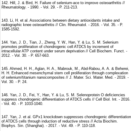
142. Hill, J. & Bird, H. Failure of selenium-ace to improve osteoarthritis //
Rheumatology. - 1990. - Vol. 29. - P. 211-213.
143. Li, H. et al. Associations between dietary antioxidants intake and
radiographic knee osteoarthritis // Clin. Rheumatol. - 2016. - Vol. 35. - P.
1585-1592.
144. Yan, J. D., Tian, J., Zheng, Y. W., Han, Y. & Lu, S. M. Selenium
promotes proliferation of chondrogenic cell ATDC5 by increment of
intracellular ATP content under serum deprivation // Cell Biochem. Funct. -
2012. - Vol. 30. - P. 657-663.
145. Ahmed, H. H., Aglan, H. A., Mabrouk, M., Abd-Rabou, A. A. & Beherei,
H. H. Enhanced mesenchymal stem cell proliferation through complexation
of selenium/titanium nanocomposites // J. Mater. Sci. Mater. Med. - 2019. -
Vol. 30. - P. 24.
146. Yan, J. D., Fei, Y., Han, Y. & Lu, S. M. Selenoprotein O deficiencies
suppress chondrogenic differentiation of ATDC5 cells // Cell Biol. Int. - 2016.
- Vol. 40. - P. 1033-1040.
147. Yan, J. et al. GPx1 knockdown suppresses chondrogenic differentiation
of ATDC5 cells through induction of reductive stress // Acta Biochim.
Biophys. Sin. (Shanghai). - 2017. - Vol. 49. - P. 110-118.