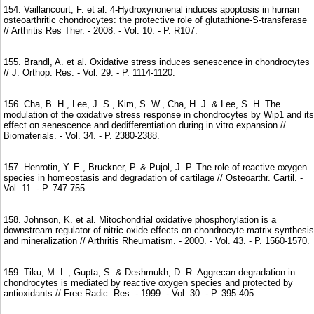
154. Vaillancourt, F. et al. 4-Hydroxynonenal induces apoptosis in human
osteoarthritic chondrocytes: the protective role of glutathione-S-transferase
// Arthritis Res Ther. - 2008. - Vol. 10. - P. R107.
155. Brandl, A. et al. Oxidative stress induces senescence in chondrocytes
// J. Orthop. Res. - Vol. 29. - P. 1114-1120.
156. Cha, B. H., Lee, J. S., Kim, S. W., Cha, H. J. & Lee, S. H. The
modulation of the oxidative stress response in chondrocytes by Wip1 and its
effect on senescence and dedifferentiation during in vitro expansion //
Biomaterials. - Vol. 34. - P. 2380-2388.
157. Henrotin, Y. E., Bruckner, P. & Pujol, J. P. The role of reactive oxygen
species in homeostasis and degradation of cartilage // Osteoarthr. Cartil. -
Vol. 11. - P. 747-755.
158. Johnson, K. et al. Mitochondrial oxidative phosphorylation is a
downstream regulator of nitric oxide effects on chondrocyte matrix synthesis
and mineralization // Arthritis Rheumatism. - 2000. - Vol. 43. - P. 1560-1570.
159. Tiku, M. L., Gupta, S. & Deshmukh, D. R. Aggrecan degradation in
chondrocytes is mediated by reactive oxygen species and protected by
antioxidants // Free Radic. Res. - 1999. - Vol. 30. - P. 395-405.