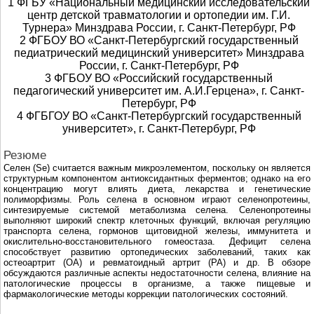
1 ФГБУ «Национальный медицинский исследовательский
центр детской травматологии и ортопедии им. Г.И.
Турнера» Минздрава России, г. Санкт-Петербург, РФ
2 ФГБОУ ВО «Санкт-Петербургский государственный
педиатрический медицинский университет» Минздрава
России, г. Санкт-Петербург, РФ
3 ФГБОУ ВО «Российский государственный
педагогический университет им. А.И.Герцена», г. Санкт-
Петербург, РФ
4 ФГБГОУ ВО «Санкт-Петербургский государственный
университет», г. Санкт-Петербург, РФ
Резюме
Селен (Se) считается важным микроэлементом, поскольку он является
структурным компонентом антиоксидантных ферментов; однако на его
концентрацию могут влиять диета, лекарства и генетические
полиморфизмы. Роль селена в основном играют селенопротеины,
синтезируемые системой метаболизма селена. Селенопротеины
выполняют широкий спектр клеточных функций, включая регуляцию
транспорта селена, гормонов щитовидной железы, иммунитета и
окислительно-восстановительного гомеостаза. Дефицит селена
способствует развитию ортопедических заболеваний, таких как
остеоартрит (ОА) и ревматоидный артрит (РА) и др. В обзоре
обсуждаются различные аспекты недостаточности селена, влияние на
патологические процессы в организме, а также пищевые и
фармакологические методы коррекции патологических состояний.