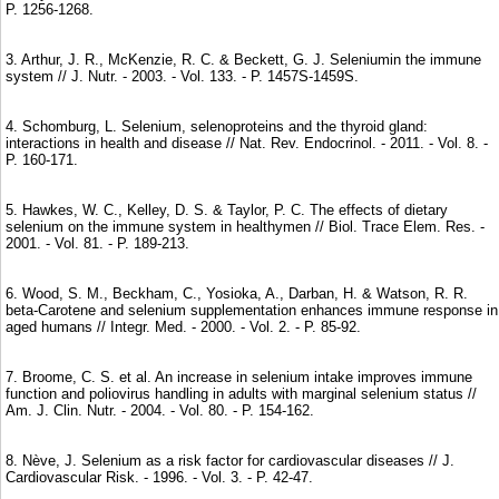
P. 1256-1268.
3. Arthur, J. R., McKenzie, R. C. & Beckett, G. J. Seleniumin the immune
system // J. Nutr. - 2003. - Vol. 133. - P. 1457S-1459S.
4. Schomburg, L. Selenium, selenoproteins and the thyroid gland:
interactions in health and disease // Nat. Rev. Endocrinol. - 2011. - Vol. 8. -
P. 160-171.
5. Hawkes, W. C., Kelley, D. S. & Taylor, P. C. The effects of dietary
selenium on the immune system in healthymen // Biol. Trace Elem. Res. -
2001. - Vol. 81. - P. 189-213.
6. Wood, S. M., Beckham, C., Yosioka, A., Darban, H. & Watson, R. R.
beta-Carotene and selenium supplementation enhances immune response in
aged humans // Integr. Med. - 2000. - Vol. 2. - P. 85-92.
7. Broome, C. S. et al. An increase in selenium intake improves immune
function and poliovirus handling in adults with marginal selenium status //
Am. J. Clin. Nutr. - 2004. - Vol. 80. - P. 154-162.
8. Nève, J. Selenium as a risk factor for cardiovascular diseases // J.
Cardiovascular Risk. - 1996. - Vol. 3. - P. 42-47.