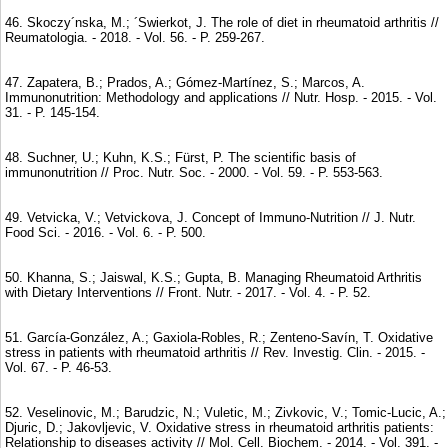
46. Skoczy´nska, M.; ´Swierkot, J. The role of diet in rheumatoid arthritis //
Reumatologia. - 2018. - Vol. 56. - P. 259-267.
47. Zapatera, B.; Prados, A.; Gómez-Martínez, S.; Marcos, A.
Immunonutrition: Methodology and applications // Nutr. Hosp. - 2015. - Vol.
31. - P. 145-154.
48. Suchner, U.; Kuhn, K.S.; Fürst, P. The scientific basis of
immunonutrition // Proc. Nutr. Soc. - 2000. - Vol. 59. - P. 553-563.
49. Vetvicka, V.; Vetvickova, J. Concept of Immuno-Nutrition // J. Nutr.
Food Sci. - 2016. - Vol. 6. - P. 500.
50. Khanna, S.; Jaiswal, K.S.; Gupta, B. Managing Rheumatoid Arthritis
with Dietary Interventions // Front. Nutr. - 2017. - Vol. 4. - P. 52.
51. García-González, A.; Gaxiola-Robles, R.; Zenteno-Savín, T. Oxidative
stress in patients with rheumatoid arthritis // Rev. Investig. Clin. - 2015. -
Vol. 67. - P. 46-53.
52. Veselinovic, M.; Barudzic, N.; Vuletic, M.; Zivkovic, V.; Tomic-Lucic, A.;
Djuric, D.; Jakovljevic, V. Oxidative stress in rheumatoid arthritis patients:
Relationship to diseases activity // Mol. Cell. Biochem. - 2014. - Vol. 391. -