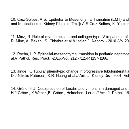
10. Cruz-Solbes, A.S. Epithelial to Mesenchymal Transition (EMT) an
and Implications in Kidney Fibrosis [Text]/ A.S.Cruz-Solbes, K. Youker /
11. Minz, R. Role of myofibroblasts and collagen type IV in patients of
R .Minz, A. Bakshi, S. Chhabra et al.// Indian J. Nephrol.- 2010 -Vol.20.
12. Rocha, L.P. Epithelial-mesenchymal transition in pediatric nephrop
al.// Pathol. Res. Pract. -2016.-Vol.;212.-?12.-P.1157-1166.
13. Jinde ,K. Tubular phenotypic change in progressive tubulointerstitia
D.J.Nikolic-Paterson, X.R. Huang et al.// Am. J. Kidney Dis.- 2001.-Vol
14. Gröne, H.J. Coexpression of keratin and vimentin in damaged and re
H.J.Gröne , K.Weber ,E. Gröne , Helmchen U et al.// Am. J. Pathol.-198