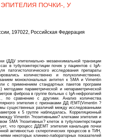
ЭПИТЕЛИЯ ПОЧКИ-, У
ии, 197022, Российская Федерация
и (ДД)/ эпителиально- мезаенхимальной транзиции
сах в тубулоинтерстиции почек у пациентов с IgA-
ля патогистологического исследования препараты
ровались количественно и полуколичественно.
ванием моноклональных антител к SMA и Vimentin
или с применением стандартных пакетов программ
ows) методами параметрической и непараметрической
метров фиброза в группе больных с IgA-нефропатией
., по сравнению с другими. Анализ количества
лярного эпителия с признаками ДД /ЕМТ(Vimentin ?
ромы существенных различий между исследованными
раметров к 5 группе наблюдалась. Корреляционный
между Vimentin ?позитивными? клетками эпителия и
ством SMA ?позитивных? клеток в тубулоинтерстиции
ует, что процесс ДДЕМТ эпителия канальцев почки
нной активностью склеротических процессов в ТИН,
ниями некоторых клинико-лабораторных показателей