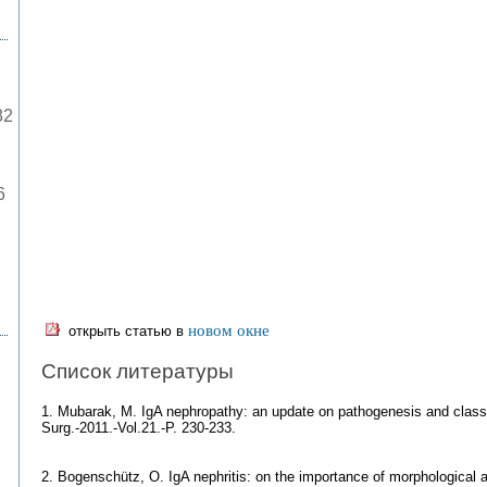
82
6
новом окне
открыть статью в
Список литературы
1. Mubarak, M. IgA nephropathy: an update on pathogenesis and classif
Surg.-2011.-Vol.21.-P. 230‑233.
2. Bogenschütz, O. IgA nephritis: on the importance of morphological a