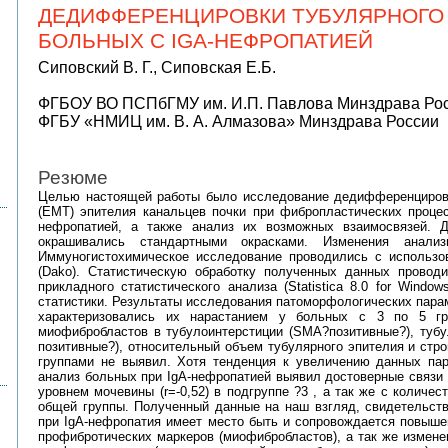
ДЕДИФФЕРЕНЦИРОВКИ ТУБУЛЯРНОГО 
БОЛЬНЫХ С IGA-НЕФРОПАТИЕЙ
Сиповский В. Г., Сиповская Е.Б.
ФГБОУ ВО ПСПбГМУ им. И.П. Павлова Минздрава Росс
ФГБУ «НМИЦ им. В. А. Алмазова» Минздрава России
Резюме
Целью настоящей работы было исследование дедифференцировк
(EMT) эпителия канальцев почки при фибропластических процес
нефропатией, а также анализ их возможных взаимосвязей. Д
окрашивались стандартными окрасками. Изменения анализи
Иммуногистохимическое исследование проводились с использо
(Dako). Статистическую обработку полученных данных провод
прикладного статистического анализа (Statistica 8.0 for Wind
статистики. Результаты исследования патоморфологических пара
характеризовались их нарастанием у больных с 3 по 5 гр
миофибробластов в тубулоинтерстиции (SMA?позитивные?), тубу
позитивные?), относительный объем тубулярного эпителия и ст
группами не выявил. Хотя тенденция к увеличению данных па
анализ больных при IgA-нефропатией выявил достоверные связи 
уровнем мочевины (r=-0,52) в подгруппе ?3 , а так же с количе
общей группы. Полученный данные на наш взгляд, свидетельств
при IgA-нефропатия имеет место быть и сопровождается повыше
профибротических маркеров (миофибробластов), а так же измене