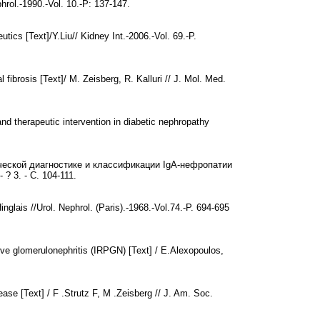
hrol.-1990.-Vol. 10.-P: 137-147.
utics [Text]/Y.Liu// Kidney Int.-2006.-Vol. 69.-P.
l fibrosis [Text]/ M. Zeisberg, R. Kalluri // J. Mol. Med.
nd therapeutic intervention in diabetic nephropathy
ческой диагностике и классификации IgA-нефропатии
 ? 3. - С. 104-111.
Hinglais //Urol. Nephrol. (Paris).-1968.-Vol.74.-P. 694‑695
sive glomerulonephritis (IRPGN) [Text] / E.Alexopoulos,
ease [Text] / F .Strutz F, M .Zeisberg // J. Am. Soc.