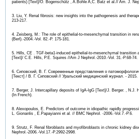
patients) [Text]/O. Bogenschütz , A.Bohle A,C. Batz et al.// Am. J. Nep
3. Liu, Y. Renal fibrosis: new insights into the pathogenesis and therape
213‑217.
4. Zeisberg, M.: The role of epithelial-to-mesenchymal transition in rena
(Berl).-2004.-Vol. 82.-P. 175‑181.
5. Hills, CE . TGF‑beta1‑induced epithelial-to-mesenchymal transition a
[Text]/ C.E. Hills, P.E. Squires //Am J Nephrol.-2010.-Vol. 31.-P.68‑74.
6. Сиповский, В. Г. Современные представления о патоморфологи
[Текст] / В. Г. Сиповский // Уральский медицинский журнал. - 2015. -
7. Berger, J. Intercapillary deposits of IgA‑IgG [Text]/J. Berger. , N.J. 
(In French).
8. Alexopoulos, E. Predictors of outcome in idiopathic rapidly progres
L. Gionanlis , E.Papayianni et al. // BMC Nephrol. -2006.-Vol.7.-P.6.
9. Strutz, F. Renal fibroblasts and myofibroblasts in chronic kidney dis
Nephrol.-2006.-Vol.17.-P.2992-2998.