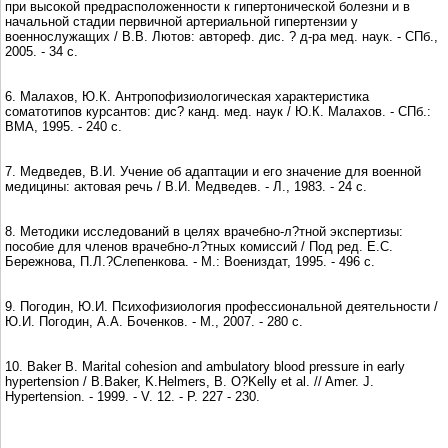
при высокой предрасположенности к гипертонической болезни и в
начальной стадии первичной артериальной гипертензии у
военнослужащих / В.В. Лютов: автореф. дис. ? д-ра мед. наук. - СПб.,
2005. - 34 с.
6. Малахов, Ю.К. Антропофизиологическая характеристика
соматотипов курсантов: дис? канд. мед. наук / Ю.К. Малахов. - СПб.:
ВМА, 1995. - 240 с.
7. Медведев, В.И. Учение об адаптации и его значение для военной
медицины: актовая речь / В.И. Медведев. - Л., 1983. - 24 с.
8. Методики исследований в целях врачебно-л?тной экспертизы:
пособие для членов врачебно-л?тных комиссий / Под ред. Е.С.
Бережнова, П.Л.?Слепенкова. - М.: Воениздат, 1995. - 496 с.
9. Погодин, Ю.И. Психофизиология профессиональной деятельности /
Ю.И. Погодин, А.А. Боченков. - М., 2007. - 280 с.
10. Baker B. Marital cohesion and ambulatory blood pressure in early
hypertension / B.Baker, K.Helmers, B. O?Kelly et al. // Amer. J.
Hypertension. - 1999. - V. 12. - P. 227 - 230.