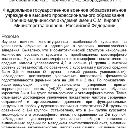
Федеральное государственное военное образовательное
учреждение высшего профессионального образования
"Военно-медицинская академия имени С.М. Кирова"
Министерства обороны Российской Федерации
Резюме
Изучено влияние конституционных особенностей курсантов на
успешность обучения и адаптацию в условиях военно-учебного
заведения. Выявлено, что в соматотипической структуре наибольшее
количество составили курсанты с преобладанием мезоморфного
компонента. Курсанты мезоморфного и эктоморфного соматотипов со
средним баллом успеваемости 4,2 и больше (1 группа - высокий
уровень успеваемости), по сравнению с курсантами у которых средний
балл 3,5 и меньше (2 группа - низкий уровень успеваемости),
наблюдается достоверное увеличение показателей физической
подготовленности (времени бега на 100 м и 3 км). По показателям,
характеризующих силу, установлена умеренная прямая
корреляционная связь (r=0,32) между успешностью обучения
курсантов 2-й и 1-й групп мезоморфного и эктоморфного типов. Также
отмечается достоверное увеличение показателей частоты сердечных
сокращений и артериального давления при функциональных
нагрузочных пробах у курсантов различных соматотипов 2-й группы по
сравнению с 1-й группой. Установлено, что в 1-й группе курсантов
мезоморфного и эктоморфного типов, по сравнению со 2-й группой,
наблюдается достоверное увеличение общего количества
выполненных заданий по методикам арифметический счет, аналогии,
установление закономерностей, вербальная память, числовые ряды,