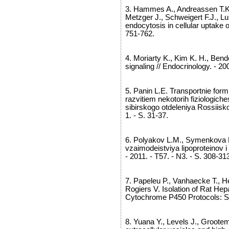
3. Hammes A., Andreassen T.K.,
Metzger J., Schweigert F.J., Lu
endocytosis in cellular uptake of 
751-762.
4. Moriarty K., Kim K. H., Bend
signaling // Endocrinology. - 200
5. Panin L.E. Transportnie form
razvitiem nekotorih fiziologiche
sibirskogo otdeleniya Rossiisko
1. - S. 31-37.
6. Polyakov L.M., Symenkova D
vzaimodeistviya lipoproteinov 
- 2011. - T57. - N3. - S. 308-31
7. Papeleu P., Vanhaecke T., H
Rogiers V. Isolation of Rat Hep
Cytochrome P450 Protocols: Se
8. Yuana Y., Levels J., Grootem