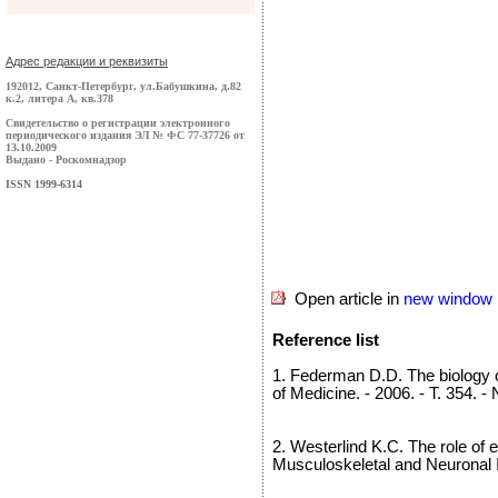
Адрес редакции и реквизиты
192012, Санкт-Петербург, ул.Бабушкина, д.82
к.2, литера А, кв.378
Свидетельство о регистрации электронного
периодического издания ЭЛ № ФС 77-37726 от
13.10.2009
Выдано - Роскомнадзор
ISSN 1999-6314
Open article in
new window
Reference list
1. Federman D.D. The biology 
of Medicine. - 2006. - T. 354. -
2. Westerlind K.C. The role of 
Musculoskeletal and Neuronal Int