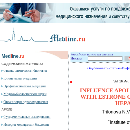
Российская поисковая система
Med
l
ine.
ru
Искать:
СОДЕРЖАНИЕ ЖУРНАЛА:
Опубликовать статью
Инфо
Физико-химическая биология
Клиническая медицина
«
Vol. 16, 
Профилактическая медицина
INFLUENCE APOL
Медико-биологические науки
WITH ESTRONE O
Организация здравохраниения
HEP
АРХИВ:
Trifonova N.V
Фундаментальные исследования
"Institute 
История медицины и биологии