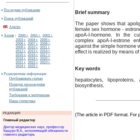
Последние публикации
Brief summary
Поиск публикаций
The paper shows that apolip
Articles
female sex hormone - estron
apoA-I-hormone. In the cul
Архив
:
2000 г.
2001 г.
2002 г.
2003 г.
2004 г.
2005 г.
complex apoA-I-estrone enh
2006 г.
2007 г.
2008 г.
against the simple hormone wit
2009 г.
2010 г.
2011 г.
2012 г.
2013 г.
2014 г.
effect is realized by means o
2015 г.
2016 г.
2017 г.
2018 г.
2019 г.
2020 г.
2021 г.
2022 г.
2023 г.
2024 г.
2025 г.
Key words
Редакционная информация:
Опубликовать статью
hepatocytes, lipoproteins,
Порядок прохождения
biosynthesis.
публикаций
Требования к материалам
Наша статистика
РЕДАКЦИЯ:
(The article in PDF format. For
Главный редактор
Доктор медицинских наук, профессор
Кашуро В.А., исполняющий обязанности
главного редактора.