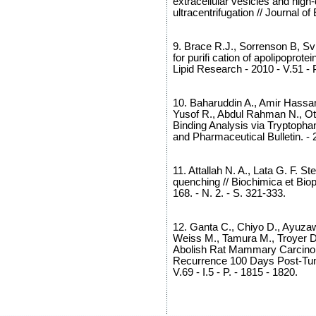
extracellular vesicles and high-
ultracentrifugation // Journal of
9. Brace R.J., Sorrenson B, S
for purifi cation of apolipoprot
Lipid Research - 2010 - V.51 - 
10. Baharuddin A., Amir Hassan
Yusof R., Abdul Rahman N., O
Binding Analysis via Tryptoph
and Pharmaceutical Bulletin. - 2
11. Attallah N. A., Lata G. F. S
quenching // Biochimica et Biop
168. - N. 2. - S. 321-333.
12. Ganta C., Chiyo D., Ayuza
Weiss M., Tamura M., Troyer D
Abolish Rat Mammary Carcinom
Recurrence 100 Days Post-Tumo
V.69 - I.5 - P. - 1815 - 1820.