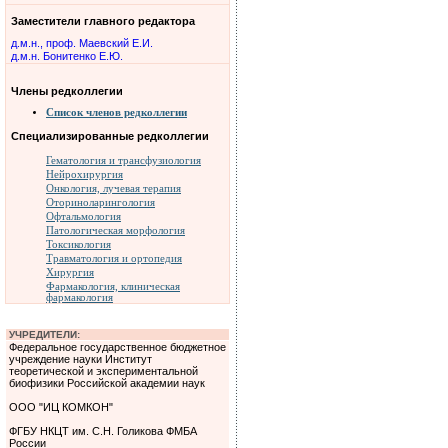
Заместители главного редактора
д.м.н., проф. Маевский Е.И.
д.м.н. Бонитенко Е.Ю.
Члены редколлегии
Список членов редколлегии
Специализированные редколлегии
Гематология и трансфузиология
Нейрохирургия
Онкология, лучевая терапия
Оториноларингология
Офтальмология
Патологическая морфология
Токсикология
Травматология и ортопедия
Хирургия
Фармакология, клиническая
фармакология
УЧРЕДИТЕЛИ:
Федеральное государственное бюджетное
учреждение науки Институт
теоретической и экспериментальной
биофизики Российской академии наук
ООО "ИЦ КОМКОН"
ФГБУ НКЦТ им. С.Н. Голикова ФМБА
России