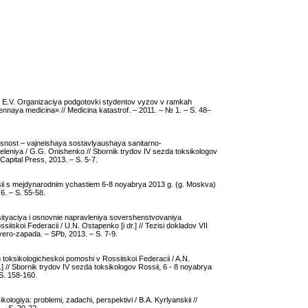
a E.V. Organizaciya podgotovki stydentov vyzov v ramkah
naya medicina» // Medicina katastrof. – 2011. – № 1. – S. 48–
nost – vajneishaya sostavlyaushaya sanitarno-
leniya / G.G. Onishenko // Sbornik trydov IV sezda toksikologov
Capital Press, 2013. – S. 5-7.
sii s mejdynarodnim ychastiem 6-8 noyabrya 2013 g. (g. Moskva)
6. – S. 55-58.
ityaciya i osnovnie napravleniya sovershenstvovaniya
iiskoi Federacii / U.N. Ostapenko [i dr.] // Tezisi dokladov VII
ero-zapada. – SPb, 2013. – S. 7-9.
toksikologicheskoi pomoshi v Rossiiskoi Federacii / A.N.
.] // Sbornik trydov IV sezda toksikologov Rossii, 6 - 8 noyabrya
 S. 158-160.
ikologiya: problemi, zadachi, perspektivi / B.A. Kyrlyanskii //