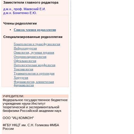
Заместители главного редактора
д.м.н., проф. Маевский Е.И.
д.м.н. Бонитенко Е.Ю.
Члены редколлегии
Список членов редколлегии
Специализированные редколлегии
Гематология и трансфузиология
Нейрохирургия
Онкология, лучевая терапия
Оториноларингология
Офтальмология
Патологическая морфология
Токсикология
Травматология и ортопедия
Хирургия
Фармакология, клиническая
фармакология
УЧРЕДИТЕЛИ:
Федеральное государственное бюджетное
учреждение науки Институт
теоретической и экспериментальной
биофизики Российской академии наук
ООО "ИЦ КОМКОН"
ФГБУ НКЦТ им. С.Н. Голикова ФМБА
России