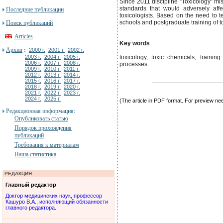
Since 2011 discipline “Toxicology” mi
standards that would adversely affec
Последние публикации
toxicologists. Based on the need to t
schools and postgraduate training of to
Поиск публикаций
Articles
Key words
Архив
:
2000 г.
2001 г.
2002 г.
2003 г.
2004 г.
2005 г.
toxicology, toxic chemicals, trainin
2006 г.
2007 г.
2008 г.
processes.
2009 г.
2010 г.
2011 г.
2012 г.
2013 г.
2014 г.
2015 г.
2016 г.
2017 г.
2018 г.
2019 г.
2020 г.
2021 г.
2022 г.
2023 г.
2024 г.
2025 г.
(The article in PDF format. For preview n
Редакционная информация:
Опубликовать статью
Порядок прохождения
публикаций
Требования к материалам
Наша статистика
РЕДАКЦИЯ:
Главный редактор
Доктор медицинских наук, профессор
Кашуро В.А., исполняющий обязанности
главного редактора.