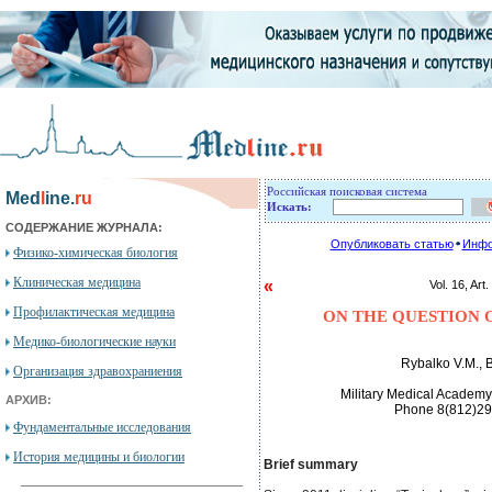
Российская поисковая система
Med
l
ine.
ru
Искать:
СОДЕРЖАНИЕ ЖУРНАЛА:
Опубликовать статью
Инфо
Физико-химическая биология
Клиническая медицина
«
Vol. 16, 
Профилактическая медицина
ON THE QUESTION O
Медико-биологические науки
Rybalko V.M., B
Организация здравохраниения
Military Medical Academy
АРХИВ:
Phone 8(812)29
Фундаментальные исследования
История медицины и биологии
Brief summary