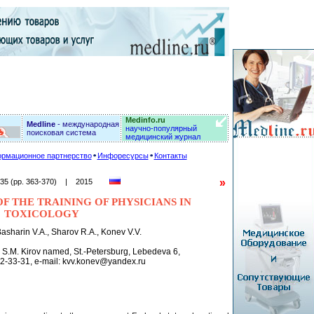
Medinfo.ru
Medline
- международная
научно-популярный
поисковая система
медицинский журнал
рмационное партнерство
Инфоресурсы
Контакты
»
Art. 35 (pp. 363-370) | 2015
F THE TRAINING OF PHYSICIANS IN
TOXICOLOGY
asharin V.A., Sharov R.A., Konev V.V.
 S.M. Kirov named, St.-Petersburg, Lebedeva 6,
2-33-31, e-mail: kvv.konev@yandex.ru