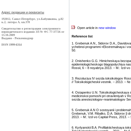
Адрес редакции и реквизиты
192012, Санкт-Петербург, ул.Бабушкина, д.82
к.2, литера А, кв.378
Open article in
new window
Свидетельство о регистрации электронного
периодического издания ЭЛ № ФС 77-37726 от
13.10.2009
Reference list
Выдано - Роскомнадзор
1. Grebenuk A.N., Sidorov D.A., Davidov
ISSN 1999-6314
ychebnoi programmi «Ekstremalnaya i voen
50.
2. Onishenko G.G. Himicheskaya bezopas
epidemiologicheskogo blagopolychiya nase
Rossii, 6 – 8 noyabrya 2013. – M.: Izd-vo 
3. Rezoluciya IV sezda toksikologov Ros
// Toksikologicheskii vestnik. – 2013. – № 
4. Ostapenko U.N. Toksikologicheskaya s
medicinskoi pomoshi pri otravleniyah v Ross
sezda anesteziologov-reanimatologov Sev
5. Grebenuk A.N O sostoyanii i problemah 
Grebenuk, V.M. Ribalko, D.A. Sidorov [i dr
2013. – M.: Izd-vo Capital Press, 2013. –
6. Kyrlyanskii B.A. Profilakticheskaya toks