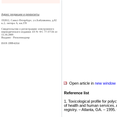
Адрес редакции и реквизиты
192012, Санкт-Петербург, ул.Бабушкина, д.82
к.2, литера А, кв.378
Свидетельство о регистрации электронного
периодического издания ЭЛ № ФС 77-37726 от
13.10.2009
Выдано - Роскомнадзор
ISSN 1999-6314
Open article in
new window
Reference list
1. Toxicological profile for po
of health and human services.
registry. – Atlanta, GA. – 1995.