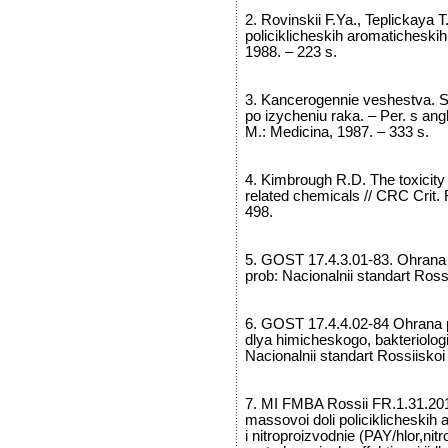
2. Rovinskii F.Ya., Teplickaya 
policiklicheskih aromaticheski
1988. – 223 s.
3. Kancerogennie veshestva. S
po izycheniu raka. – Per. s ang
M.: Medicina, 1987. – 333 s.
4. Kimbrough R.D. The toxicity
related chemicals // CRC Crit. R
498.
5. GOST 17.4.3.01-83. Ohrana p
prob: Nacionalnii standart Ross
6. GOST 17.4.4.02-84 Ohrana pr
dlya himicheskogo, bakteriolog
Nacionalnii standart Rossiiskoi
7. MI FMBA Rossii FR.1.31.201
massovoi doli policiklicheskih
i nitroproizvodnie (PAY/hlor,nit