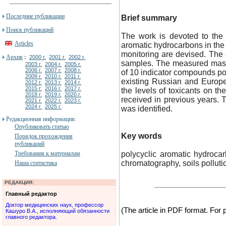
Последние публикации
Brief summary
Поиск публикаций
The work is devoted to the de
Articles
aromatic hydrocarbons in the 
monitoring are devised. The d
Архив
:
2000 г.
2001 г.
2002 г.
samples. The measured mass
2003 г.
2004 г.
2005 г.
2006 г.
2007 г.
2008 г.
of 10 indicator compounds p
2009 г.
2010 г.
2011 г.
existing Russian and Europe
2012 г.
2013 г.
2014 г.
2015 г.
2016 г.
2017 г.
the levels of toxicants on the
2018 г.
2019 г.
2020 г.
received in previous years. T
2021 г.
2022 г.
2023 г.
2024 г.
2025 г.
was identified.
Редакционная информация:
Опубликовать статью
Key words
Порядок прохождения
публикаций
Требования к материалам
polycyclic aromatic hydroca
chromatography, soils polluti
Наша статистика
РЕДАКЦИЯ:
Главный редактор
Доктор медицинских наук, профессор
(The article in PDF format. For
Кашуро В.А., исполняющий обязанности
главного редактора.