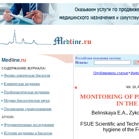
Российская поисковая система
Med
l
ine.
ru
Искать:
СОДЕРЖАНИЕ ЖУРНАЛА:
Опубликовать статью
Инфо
Физико-химическая биология
Клиническая медицина
«
Vol. 16
Профилактическая медицина
MONITORING OF P
Медико-биологические науки
IN THE
Организация здравохраниения
Belinskaya E.A., Zyk
АРХИВ:
FSUE Scientific and Techni
Фундаментальные исследования
hygiene of the 
История медицины и биологии