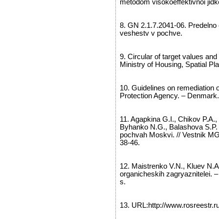
metodom visokoeffektivnoi jidk
8. GN 2.1.7.2041-06. Predelno
veshestv v pochve.
9. Circular of target values and 
Ministry of Housing, Spatial P
10. Guidelines on remediation 
Protection Agency. – Denmark.
11. Agapkina G.I., Chikov P.A.,
Byhanko N.G., Balashova S.P. P
pochvah Moskvi. // Vestnik MG
38-46.
12. Maistrenko V.N., Kluev N.A.
organicheskih zagryaznitelei. 
s.
13. URL:http://www.rosreestr.