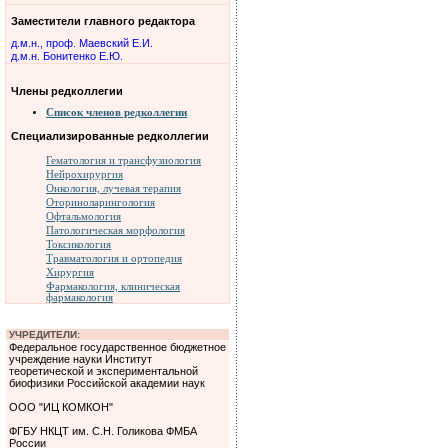
Заместители главного редактора
д.м.н., проф. Маевский Е.И.
д.м.н. Бонитенко Е.Ю.
Члены редколлегии
Список членов редколлегии
Специализированные редколлегии
Гематология и трансфузиология
Нейрохирургия
Онкология, лучевая терапия
Оториноларингология
Офтальмология
Патологическая морфология
Токсикология
Травматология и ортопедия
Хирургия
Фармакология, клиническая
фармакология
УЧРЕДИТЕЛИ:
Федеральное государственное бюджетное
учреждение науки Институт
теоретической и экспериментальной
биофизики Российской академии наук
ООО "ИЦ КОМКОН"
ФГБУ НКЦТ им. С.Н. Голикова ФМБА
России