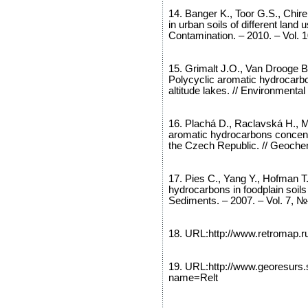
14. Banger K., Toor G.S., Chir
in urban soils of different land 
Contamination. – 2010. – Vol. 1
15. Grimalt J.O., Van Drooge B
Polycyclic aromatic hydrocarbo
altitude lakes. // Environmental 
16. Plachá D., Raclavská H., 
aromatic hydrocarbons concentra
the Czech Republic. // Geochem
17. Pies C., Yang Y., Hofman T.
hydrocarbons in foodplain soils 
Sediments. – 2007. – Vol. 7, №4
18. URL:http://www.retromap.
19. URL:http://www.georesur
name=Relt