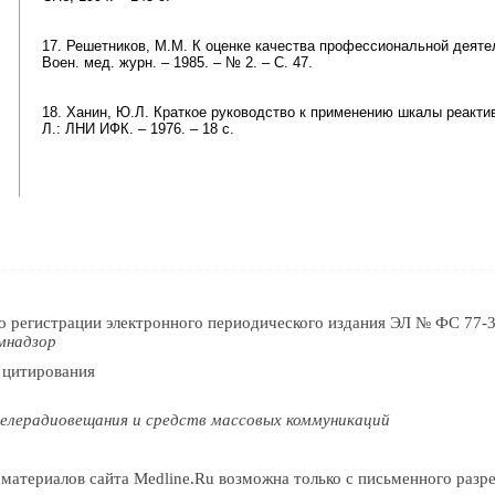
17. Решетников, М.М. К оценке качества профессиональной деяте
Воен. мед. журн. – 1985. – № 2. – С. 47.
18. Ханин, Ю.Л. Краткое руководство к применению шкалы реактив
Л.: ЛНИ ИФК. – 1976. – 18 с.
о регистрации электронного периодического издания ЭЛ № ФС 77-3
мнадзор
 цитирования
елерадиовещания и средств массовых коммуникаций
 материалов сайта Medline.Ru возможна только с письменного раз