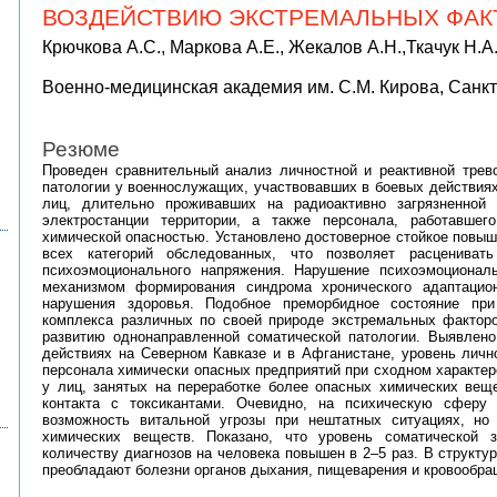
ВОЗДЕЙСТВИЮ ЭКСТРЕМАЛЬНЫХ ФАК
Крючкова А.С., Маркова А.Е., Жекалов А.Н.,Ткачук Н.А.
Военно-медицинская академия им. С.М. Кирова, Санкт
Резюме
Проведен сравнительный анализ личностной и реактивной трево
патологии у военнослужащих, участвовавших в боевых действиях
лиц, длительно проживавших на радиоактивно загрязненной
электростанции территории, а также персонала, работавше
химической опасностью. Установлено достоверное стойкое повыш
всех категорий обследованных, что позволяет расценивать
психоэмоционального напряжения. Нарушение психоэмоционал
механизмом формирования синдрома хронического адаптацио
нарушения здоровья. Подобное преморбидное состояние при
комплекса различных по своей природе экстремальных фактор
развитию однонаправленной соматической патологии. Выявлен
действиях на Северном Кавказе и в Афганистане, уровень личн
персонала химически опасных предприятий при сходном характер
у лиц, занятых на переработке более опасных химических веще
контакта с токсикантами. Очевидно, на психическую сферу 
возможность витальной угрозы при нештатных ситуациях, но
химических веществ. Показано, что уровень соматической з
количеству диагнозов на человека повышен в 2–5 раз. В структ
преобладают болезни органов дыхания, пищеварения и кровообра