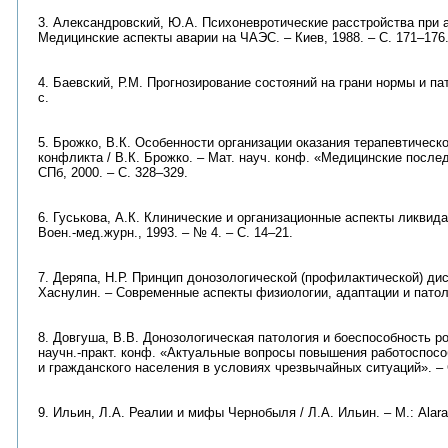
3. Александровский, Ю.А. Психоневротические расстройства при 
Медицинские аспекты аварии на ЧАЭС. – Киев, 1988. – С. 171–176
4. Баевский, Р.М. Прогнозирование состояний на грани нормы и пат
с.
5. Брожко, В.К. Особенности организации оказания терапевтичес
конфликта / В.К. Брожко. – Мат. науч. конф. «Медицинские после
СПб, 2000. – С. 328–329.
6. Гуськова, А.К. Клинические и организационные аспекты ликвида
Воен.-мед.журн., 1993. – № 4. – С. 14–21.
7. Деряпа, Н.Р. Принцип донозологической (профилактической) дис
Хаснулин. – Современные аспекты физиологии, адаптации и патолог
8. Довгуша, В.В. Донозологическая патология и боеспособность ро
научн.-практ. конф. «Актуальные вопросы повышения работоспос
и гражданского населения в условиях чрезвычайных ситуаций». – С
9. Ильин, Л.А. Реалии и мифы Чернобыля / Л.А. Ильин. – М.: Alara 