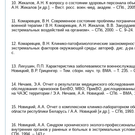
10. Жекалов, А.Н. К вопросу о состоянии здоровья персонала объ
А.Н. Жекалов [и др.]. – Вест. росс. воен.-мед. академ. – СПб., 2005
11. Комаревцев, В.Н. Современное состояние проблемы пограничн
военной терапии / В.Н. Комаревцев, А.Н. Жекалов, В.В. Закурдае
экстремальных воздействий на организм». – СПб, 2000. – С. 9–24.
12. Комаревцев, В.Н. Клинико-патофизиологические закономернос
экстремальных факторов окружающей среды: автореф. дис. д-ра ме
с.
13. Лихушин, П.П. Характеристика заболеваемости военнослужащи
Новицкий, В.Р. Гриценгер. – Тем. сборн. науч. тр. ВМА. – Т. 235. – 
14. Нечаев, Э.А. Отчет о результатах медицинского обследования
обследования гарнизонов БелВО, МВО, ПрикВО, дислоцированных 
на ЧАЭС территории / Э.А. Нечаев, А.А. Новицкий. – СПб. – ВМА, 1
15. Новицкий, А.А. Отчет о комплексном клинико-лабораторном о
области республики Беларусь / А.А. Новицкий [и др.]. – СПб, 1993.
16. Новицкий, А.А. Синдром хронического эколого-профессиональ
внутренних органов у раненых и больных в экстремальных условиях
СПб, 1994. – 143 с.