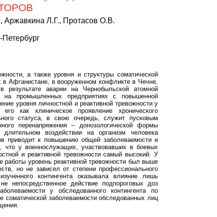
ТОРОВ
, Аржавкина Л.Г., Протасов О.В.
-Петербург
жности, а также уровня и структуры соматической
 в Афганистане, в вооруженном конфликте в Чечне,
 в результате аварии на Чернобыльской атомной
го на промышленных предприятиях с повышенной
ение уровня личностной и реактивной тревожности у
 его как клиническое проявление хронического
ьного статуса, в свою очередь, служит пусковым
нного перенапряжения – донозологической формы
 длительном воздействии на организм человека
ов приводит к повышению общей заболеваемости и
о, что у военнослужащих, участвовавших в боевых
остной и реактивной тревожности самый высокий. У
е работы уровень реактивной тревожности был выше
ств, но не зависел от степени профессионального
изученного контингента оказывала влияние лишь
 не непосредственное действие подпороговых доз
аболеваемости у обследованного контингента по
уре соматической заболеваемости обследованных лиц
щения.