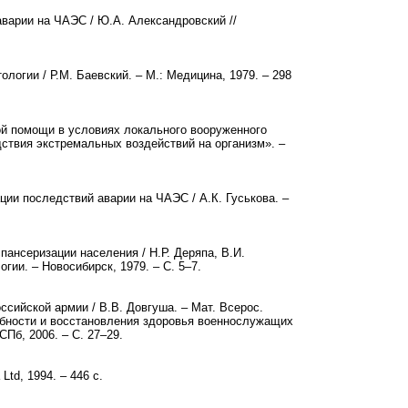
аварии на ЧАЭС / Ю.А. Александровский //
.
ологии / Р.М. Баевский. – М.: Медицина, 1979. – 298
кой помощи в условиях локального вооруженного
дствия экстремальных воздействий на организм». –
ции последствий аварии на ЧАЭС / А.К. Гуськова. –
пансеризации населения / Н.Р. Деряпа, В.И.
ии. – Новосибирск, 1979. – С. 5–7.
ссийской армии / В.В. Довгуша. – Мат. Всерос.
обности и восстановления здоровья военнослужащих
Пб, 2006. – С. 27–29.
Ltd, 1994. – 446 с.