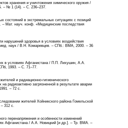
ектов хранения и уничтожения химического оружия /
. – № 1 (14). – С. 236–237.
ых состояний в экстремальных ситуациях с позиций
в. – Мат. науч. конф. «Медицинские последствия
ти нарушений здоровья в условиях воздействия
д. наук / В.Н. Комаревцев. – СПб.: ВМА, 2000. – 36
х в условиях Афганистана / П.П. Лихушин, А.А.
СПб, 1993. – С. 71–77.
 жителей и радиационно-гигиенического
на радиоактивно загрязненной в результате аварии
991. – 72 с.
бследовании жителей Хойникского района Гомельской
 – 312 с.
ного перенапряжения и особенности изменений
 Афганистана / А.А. Новицкий [и др.]. – Тр. ВМА. –