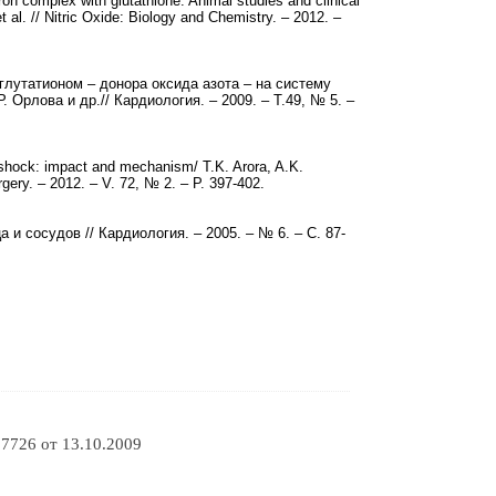
ron complex with glutathione: Animal studies and clinical
t al. // Nitric Oxide: Biology and Chemistry. – 2012. –
глутатионом – донора оксида азота – на систему
 Орлова и др.// Кардиология. – 2009. – Т.49, № 5. –
c shock: impact and mechanism/ T.K. Arora, A.K.
rgery. – 2012. – V. 72, № 2. – P. 397-402.
 и сосудов // Кардиология. – 2005. – № 6. – С. 87-
7726 от 13.10.2009