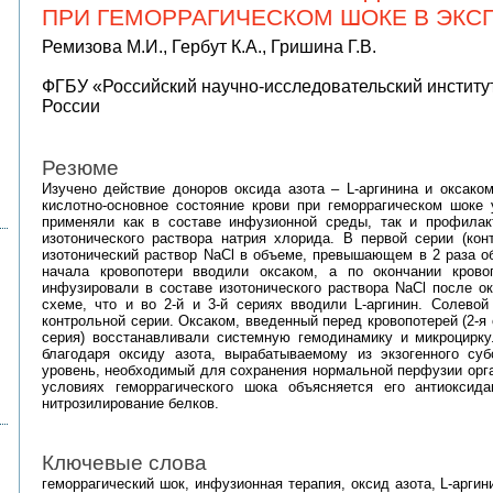
ПРИ ГЕМОРРАГИЧЕСКОМ ШОКЕ В ЭКС
Ремизова М.И., Гербут К.А., Гришина Г.В.
ФГБУ «Российский научно-исследовательский институ
России
Резюме
Изучено действие доноров оксида азота – L-аргинина и оксако
кислотно-основное состояние крови при геморрагическом шоке у 
применяли как в составе инфузионной среды, так и профила
изотонического раствора натрия хлорида. В первой серии (кон
изотонический раствор NaCl в объеме, превышающем в 2 раза об
начала кровопотери вводили оксаком, а по окончании крово
инфузировали в составе изотонического раствора NaCl после ок
схеме, что и во 2-й и 3-й сериях вводили L-аргинин. Солево
контрольной серии. Оксаком, введенный перед кровопотерей (2-я с
серия) восстанавливали системную гемодинамику и микроцирк
благодаря оксиду азота, вырабатываемому из экзогенного суб
уровень, необходимый для сохранения нормальной перфузии орга
условиях геморрагического шока объясняется его антиоксид
нитрозилирование белков.
Ключевые слова
геморрагический шок, инфузионная терапия, оксид азота, L-арги