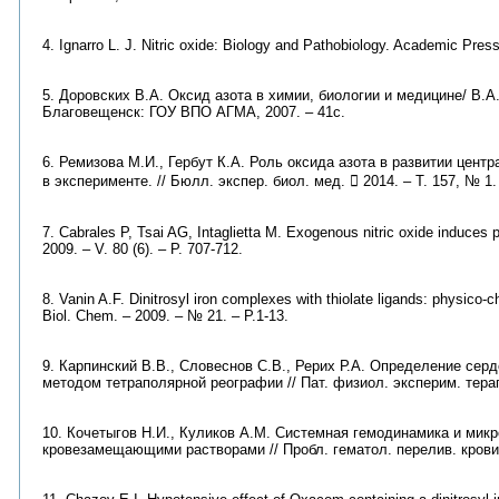
4. Ignarro L. J. Nitric oxide: Biology and Pathobiology. Academic Pres
5. Доровских В.А. Оксид азота в химии, биологии и медицине/ В.А.
Благовещенск: ГОУ ВПО АГМА, 2007. – 41с.
6. Ремизова М.И., Гербут К.А. Роль оксида азота в развитии цен
в эксперименте. // Бюлл. экспер. биол. мед.  2014. – Т. 157, № 1. 
7. Cabrales P, Tsai AG, Intaglietta M. Exogenous nitric oxide induces 
2009. – V. 80 (6). – P. 707-712.
8. Vanin A.F. Dinitrosyl iron complexes with thiolate ligands: physico-
Biol. Chem. – 2009. – № 21. – P.1-13.
9. Карпинский В.В., Словеснов С.В., Рерих Р.А. Определение се
методом тетраполярной реографии // Пат. физиол. эксперим. терап
10. Кочетыгов Н.И., Куликов А.М. Системная гемодинамика и мик
кровезамещающими растворами // Пробл. гематол. перелив. крови. 