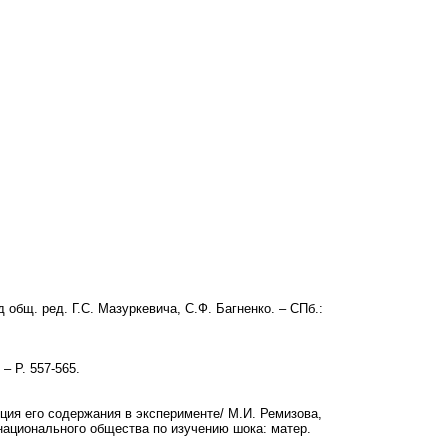
 общ. ред. Г.С. Мазуркевича, С.Ф. Багненко. – СПб.:
. – P. 557-565.
яция его содержания в эксперименте/ М.И. Ремизова,
 национального общества по изучению шока: матер.