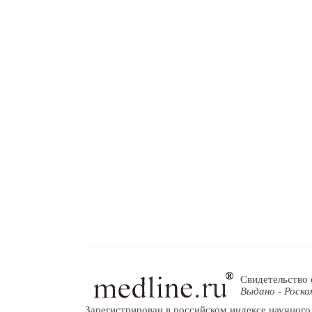
Свидетельство 
Выдано - Роско
Зарегистрирован в российском индексе научного