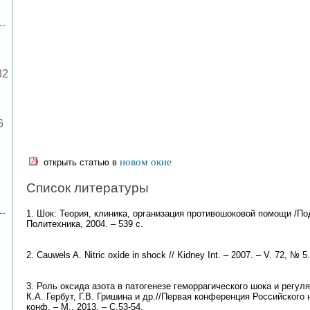
82
6
новом окне
открыть статью в
Список литературы
1. Шок: Теория, клиника, организация противошоковой помощи /Под
Политехника, 2004. – 539 с.
2. Сauwels A. Nitric oxide in shock // Kidney Int. – 2007. – V. 72, № 5
3. Роль оксида азота в патогенезе геморрагического шока и регул
К.А. Гербут, Г.В. Гришина и др.//Первая конференция Российского
конф. – М., 2013. – С.53-54.