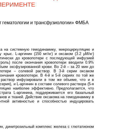
ПЕРИМЕНТЕ
т гематологии и трансфузиологии» ФМБА
ма на системную гемодинамику, микроциркуляцию и
крыс. L-аргинин (150 мг/кг) и оксаком (3.2 µM/кг)
ктически до кровопотери с последующей инфузией
троль) после окончания кровопотери вводили 0.9%
ъем эксфузированной крови. Во 2-й – за 20 мин до
потери – солевой раствор. В 3-й серии оксаком
ончания кровопотери. В 4-й и 5-й сериях по той же
й раствор инфузировали в том же объеме, что и в
ерия), и L-аргинин в составе солевого раствора (5-я
уляцию наиболее эффективно. Предполагается, что
страта L-аргинина, поддерживается его базальный
нов и тканей. Действие оксакома на гемодинамику в
антной активностью и способностью индуцировать
нин, динитрозильный комплекс железа с глютатионом