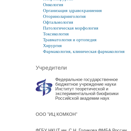
Онкология
Организация здравохраниения
Оториноларингология
Офтальмология
Патологическая морфология
Токсикология
Травматология и ортопедия
Хирургия
Фармакология, клиническая фармакология
Учредители
Федеральное государственное
бюджетное учреждение науки
Институт теоретической и
экспериментальной биофизики
Российской академии наук
ООО "ИЦ КОМКОН"
ФГБУ НКЦТ им. С.Н. Голикова ФМБА России