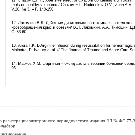
11. Chazov E.I. Hypotensive effect of Oxacom containing a dinitrosyl i
trials on healthy volunteers/ Chazov E.I., Rodnenkov O.V., Zorin A.V. e
V.26, № 3. – P. 148-156.
12. Лакомкин В.Л. Действие динитрозильного комплекса железа с 
кровообращения крыс и обезьян/ В.Л. Лакомкин, А.А. Тимошин, Ц.Р.
С. 53-60.
13. Arora T.K. L-Arginine infusion during resuscitation for hemorrhagi
Malhotra, R. Ivatury et al. // The Journal of Trauma and Acute Care Su
14. Марков Х.М. L-аргинин – оксид азота в терапии болезней сердца
95.
о регистрации электронного периодического издания ЭЛ № ФС 77-3
мнадзор
 цитирования