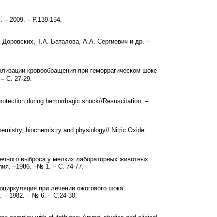
s. – 2009. – P.139-154.
 Доровских, Т.А. Баталова, А.А. Сергиевич и др. –
трализации кровообращения при геморрагическом шоке
– С. 27-29.
protection during hemorrhagic shock//Resuscitation. –
chemistry, biochemistry and physiology// Nitric Oxide
рдечного выброса у мелких лабораторных животных
ия. –1986. –№ 1. – С. 74-77.
роциркуляция при лечении ожогового шока
– 1982. – № 6. – С.24-30.