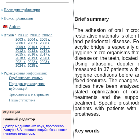
Последние публикации
Поиск публикаций
Brief summary
Articles
The adhesion of oral microo
Архив
:
2000 г.
2001 г.
2002 г.
restorative materials is often
2003 г.
2004 г.
2005 г.
and periodontal disease. Fo
2006 г.
2007 г.
2008 г.
acrylic bridge is especially 
2009 г.
2010 г.
2011 г.
2012 г.
2013 г.
2014 г.
hygiene micro-organisms that
2015 г.
2016 г.
2017 г.
disease on the teeth, located
2018 г.
2019 г.
2020 г.
2021 г.
2022 г.
2023 г.
Using ultrasonic doppler
2024 г.
2025 г.
measured in 37 patients with 
Редакционная информация:
hygiene conditions before a
Опубликовать статью
fixed dentures. The changes 
Порядок прохождения
indices have been analyzed.
публикаций
stated optimization of ora
Требования к материалам
treatments and the suppor
Наша статистика
treatment. Specific prostho
patients with patients with
РЕДАКЦИЯ:
prostheses.
Главный редактор
Доктор медицинских наук, профессор
Кашуро В.А., исполняющий обязанности
Key words
главного редактора.