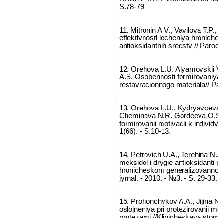
S.78-79.
11. Mitronin A.V., Vavilova T.P
effektivnosti lecheniya hronic
antioksidantnih sredstv // Paro
12. Orehova L.U. Alyamovskii 
A.S. Osobennosti formirovaniya
restavracionnogo materiala// Pa
13. Orehova L.U., Kydryavceva 
Cheminava N.R. Gordeeva O.S. 
formirovanii motivacii k individy
1(66). - S.10-13.
14. Petrovich U.A., Terehina N
meksidol i drygie antioksidanti 
hronicheskom generalizovannom 
jyrnal. - 2010. - №3. - S. 29-33.
15. Prohonchykov A.A., Jijina 
oslojneniya pri protezirovanii 
protezami //Klinicheskaya stom