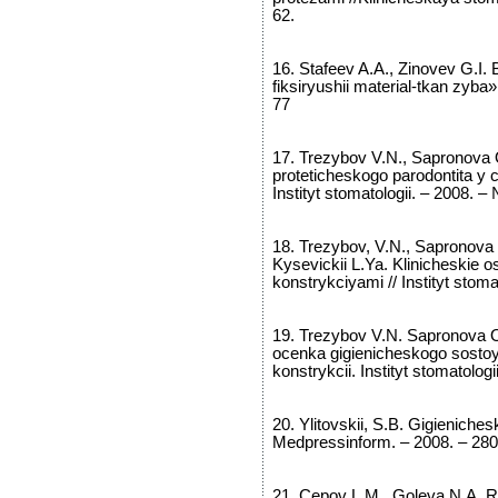
62.
16. Stafeev A.A., Zinovev G.I. 
fiksiryushii material-tkan zyba» 
77
17. Trezybov V.N., Sapronova 
proteticheskogo parodontita y c
Instityt stomatologii. – 2008. – 
18. Trezybov, V.N., Sapronova
Kysevickii L.Ya. Klinicheskie o
konstrykciyami // Instityt stoma
19. Trezybov V.N. Sapronova O.
ocenka gigienicheskogo sostoya
konstrykcii. Instityt stomatolog
20. Ylitovskii, S.B. Gigieniche
Medpressinform. – 2008. – 280
21. Cepov L.M., Goleva N.A. Rol