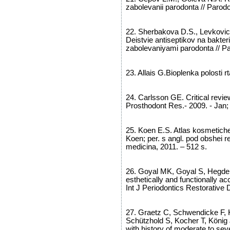
zabolevanii parodonta // Parod
22. Sherbakova D.S., Levkovic
Deistvie antiseptikov na bakteri
zabolevaniyami parodonta // Pa
23. Allais G.Bioplenka polosti r
24. Carlsson GE. Critical revi
Prosthodont Res.- 2009. - Jan; 
25. Koen E.S. Atlas kosmetiches
Koen; per. s angl. pod obshei 
medicina, 2011. – 512 s.
26. Goyal MK, Goyal S, Hegde 
esthetically and functionally ac
Int J Periodontics Restorative 
27. Graetz C, Schwendicke F, K
Schützhold S, Kocher T, König J,
with history of moderate to seve