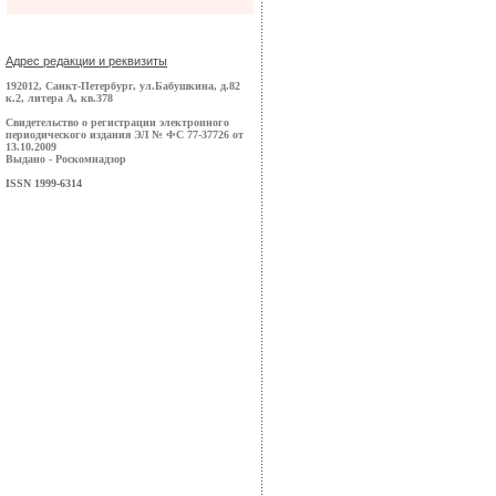
Адрес редакции и реквизиты
192012, Санкт-Петербург, ул.Бабушкина, д.82
к.2, литера А, кв.378
Свидетельство о регистрации электронного
периодического издания ЭЛ № ФС 77-37726 от
13.10.2009
Выдано - Роскомнадзор
ISSN 1999-6314