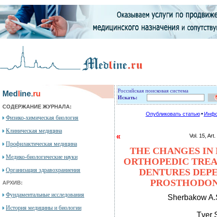
Российская поисковая система
Med
l
ine.
ru
Искать:
СОДЕРЖАНИЕ ЖУРНАЛА:
Опубликовать статью
Инфо
Физико-химическая биология
Клиническая медицина
«
Vol. 15, 
Профилактическая медицина
THE CHANGES IN
Медико-биологические науки
ORTHOPEDIC TREA
Организация здравохраниения
DENTURES DEPE
PROSTHODON
АРХИВ:
Фундаментальные исследования
Sherbakow A.S
История медицины и биологии
Tver 