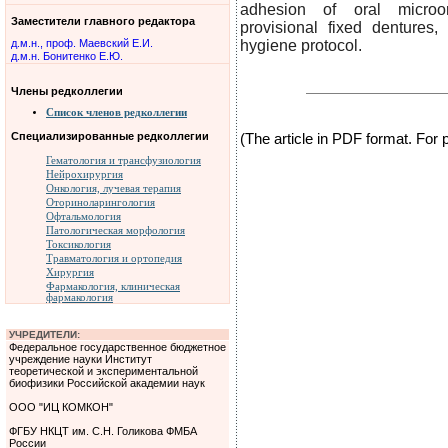
adhesion of oral microor
Заместители главного редактора
provisional fixed dentures,
д.м.н., проф. Маевский Е.И.
hygiene protocol.
д.м.н. Бонитенко Е.Ю.
Члены редколлегии
Список членов редколлегии
Специализированные редколлегии
(The article in PDF format. For
Гематология и трансфузиология
Нейрохирургия
Онкология, лучевая терапия
Оториноларингология
Офтальмология
Патологическая морфология
Токсикология
Травматология и ортопедия
Хирургия
Фармакология, клиническая
фармакология
УЧРЕДИТЕЛИ:
Федеральное государственное бюджетное
учреждение науки Институт
теоретической и экспериментальной
биофизики Российской академии наук
ООО "ИЦ КОМКОН"
ФГБУ НКЦТ им. С.Н. Голикова ФМБА
России