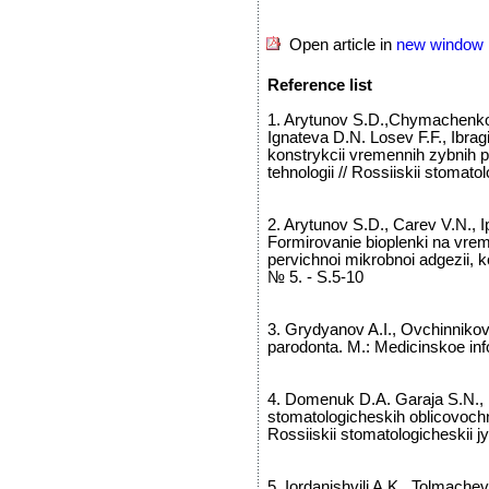
Open article in
new window
Reference list
1. Arytunov S.D.,Chymachenko
Ignateva D.N. Losev F.F., Ibrag
konstrykcii vremennih zybnih 
tehnologii // Rossiiskii stomato
2. Arytunov S.D., Carev V.N., I
Formirovanie bioplenki na vre
pervichnoi mikrobnoi adgezii, ko
№ 5. - S.5-10
3. Grydyanov A.I., Ovchinnikova
parodonta. M.: Medicinskoe in
4. Domenuk D.A. Garaja S.N., 
stomatologicheskih oblicovochn
Rossiiskii stomatologicheskii jy
5. Iordanishvili A.K., Tolmachev