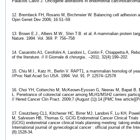
Palacios Calvo J. Oncogene alterations in endometrial carcinosarcoma
12. Brembeck FH, Rosario M, Birchmeier W. Balancing cell adhesion and
Opin Genet Dev 2006; 16:51–59.
13. Brown E.J., Albers M.W., Shin T.B. et al. A mammalian protein tar
Nature. 1994. Vol. 369. P. 756–758
14. Casarotto A1, Cerofolini A, Landoni L, Contin F, Chiappetta A, Reb
of the literature. // Il Giornale di chirurgia.. –2011; 32(4):199–202.
15. Chiu M.I., Katz H., Berlin V. RAPT1, a mammalian homolog of yea
//Proc Natl Acad Sci USA. 1994. Vol. 91. P. 12574–12578
16. Choi YH, Cotterchio M, McKeown-Eyssen G, Neerav M, Bapat B, Bo
L. Penetrance of colorectal cancer among MLH1/MSH2 carriers participati
// Hered Cancer Clin Pract. 2009;7 (August (1)):14.[PMC free article][
17. Creutzberg CL1, Kitchener HC, Birrer MJ, Landoni F, Lu KH, Pow
M, Salvesen HB, Thomas G; GCIG Endometrial Cancer Clinical Trials 
(GCIG) endometrial cancer clinical trials planning meeting: taking endomet
International journal of gynecological cancer : official journal of the 
(8):1528-34.