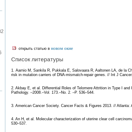
82
новом окне
открыть статью в
6
Список литературы
1. Aarnio M, Sankila R, Pukkala E, Salovaara R, Aaltonen LA, de la C
risk in mutation carriers of DNA-mismatch-repair genes. // Int J Cance
2. Akbay E, et al. Differential Roles of Telomere Attrition in Type I an
Pathology. –2008.–Vol. 173.–No. 2. –P. 536–544.
3. American Cancer Society. Cancer Facts & Figures 2013. // Atlanta:
4. An H, et al. Molecular characterization of uterine clear cell carcino
530–537.