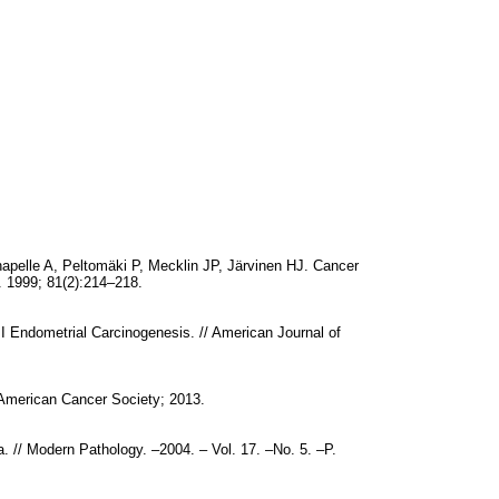
hapelle A, Peltomäki P, Mecklin JP, Järvinen HJ. Cancer
r. 1999; 81(2):214–218.
d II Endometrial Carcinogenesis. // American Journal of
 American Cancer Society; 2013.
ma. // Modern Pathology. –2004. – Vol. 17. –No. 5. –P.