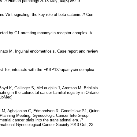
s. // Human pathology.2013 May; 44(5):852-9.
 Wnt signaling, the key role of beta-catenin. // Curr
geted by G1-arresting rapamycin-receptor complex. //
onato M. Inguinal endometriosis. Case report and review
st Tor, interacts with the FKBP12/rapamycin complex.
yd K, Gallinger S, McLaughlin J, Aronson M, Briollais
ng in the colorectal cancer familial registry in Ontario.
PubMed]
ell M, Aghajanian C, Edmondson R, Goodfellow PJ, Quinn
Planning Meeting. Gynecologic Cancer InterGroup
rial cancer trials into the translational era. //
International Gynecological Cancer Society.2013 Oct; 23