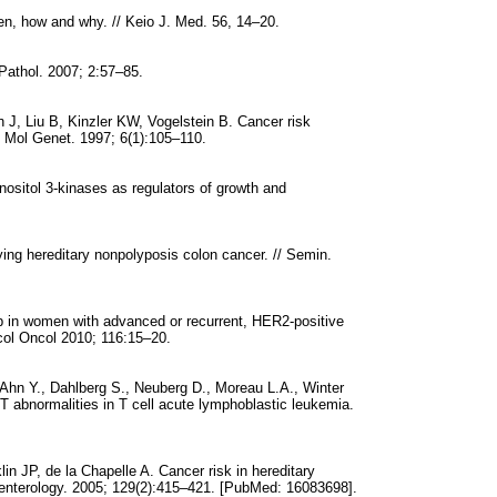
en, how and why. // Keio J. Med. 56, 14–20.
Pathol. 2007; 2:57–85.
 J, Liu B, Kinzler KW, Vogelstein B. Cancer risk
 Mol Genet. 1997; 6(1):105–110.
nositol 3-kinases as regulators of growth and
ying hereditary nonpolyposis colon cancer. // Semin.
ab in women with advanced or recurrent, HER2-positive
col Oncol 2010; 116:15–20.
 Ahn Y., Dahlberg S., Neuberg D., Moreau L.A., Winter
 abnormalities in T cell acute lymphoblastic leukemia.
 JP, de la Chapelle A. Cancer risk in hereditary
roenterology. 2005; 129(2):415–421. [PubMed: 16083698].