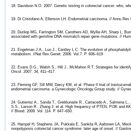
18. Davidson N.O. 2007. Genetic testing in colorectal cancer: who, wh
19. Di Cristofano A, Ellenson LH. Endometrial carcinoma. // Annu Rev 
20. Dunlop MG, Farrington SM, Carothers AD, Wyllie AH, Sharp L, Burn
associated with germline DNA mismatch repair gene mutations. // Hum
21. Engelman J.A., Luo J., Cantley L.C. The evolution of phosphatidyli
metabolism. //Nat Rev Genet. 2006. Vol.7. P. 606–619
22. Evans D.G., Walsh S., Hill J., McMahon R.T. Strategies for identif
Oncol. 2007. 34, 411–417.
23. Fleming GF, Sill MW, Darcy KM, et al. Phase II trial of trastuzum
endometrial carcinoma: a Gynecologic Oncology Group study. // Gyne
24. Gutierrez A., Sanda T., Grebliunaite R., Carracedo A., Salmena L.,
S.S., Larson R., Zhang J. et al. High frequency of PTEN, PI3K and AKT
// Blood. 2009. Vol. 114. P. 647–650.
25. Hampel H, Stephens JA, Pukkala E, Sankila R, Aaltonen LA, Mecklin
nonpolyposis colorectal cancer syndrome: later age of onset. // Gast