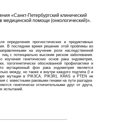
ения «Санкт-Петербургский клинический
в медицинской помощи (онкологический)».
для определения прогностических и предиктивных
рия. В последнее время решение этой проблемы во
направленными на изучение роли наследственной
 лиц с потенциально высоким риском заболевания.
о изучения генетических основ рака эндометрия,
ки, патогенетически обоснованной профилактики и
что мутационный фон рака эндометрия является
ько между, но также и внутри каждого подтипа (I и
бзоре мутации в PIK3CA, PIK3R1, KRAS и PTEN не
ия с известными раковыми генами на пути разгадки.
яются генетически отличительными друг от друга,
х испытаний.