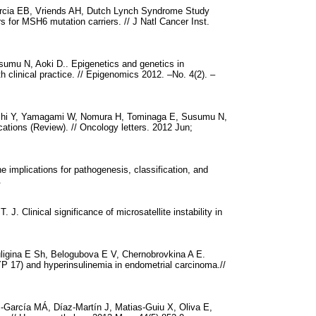
arcia EB, Vriends AH, Dutch Lynch Syndrome Study
for MSH6 mutation carriers. // J Natl Cancer Inst.
umu N, Aoki D.. Epigenetics and genetics in
 clinical practice. // Epigenomics 2012. –No. 4(2). –
yashi Y, Yamagami W, Nomura H, Tominaga E, Susumu N,
cations (Review). // Oncology letters. 2012 Jun;
e implications for pathogenesis, classification, and
.
 J. Clinical significance of microsatellite instability in
uligina E Sh, Belogubova E V, Chernobrovkina A E.
P 17) and hyperinsulinemia in endometrial carcinoma.//
-García MÁ, Díaz-Martín J, Matias-Guiu X, Oliva E,