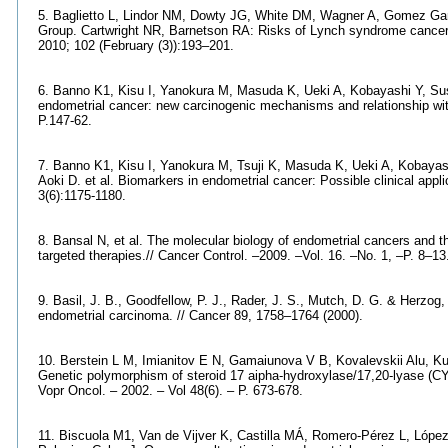
5. Baglietto L, Lindor NM, Dowty JG, White DM, Wagner A, Gomez G
Group. Cartwright NR, Barnetson RA: Risks of Lynch syndrome cancers 
2010; 102 (February (3)):193–201.
6. Banno K1, Kisu I, Yanokura M, Masuda K, Ueki A, Kobayashi Y, Sus
endometrial cancer: new carcinogenic mechanisms and relationship with
P.147-62.
7. Banno K1, Kisu I, Yanokura M, Tsuji K, Masuda K, Ueki A, Koba
Aoki D. et al. Biomarkers in endometrial cancer: Possible clinical appli
3(6):1175-1180.
8. Bansal N, et al. The molecular biology of endometrial cancers and th
targeted therapies.// Cancer Control. –2009. –Vol. 16. –No. 1, –P. 8–13
9. Basil, J. B., Goodfellow, P. J., Rader, J. S., Mutch, D. G. & Herzog, T.
endometrial carcinoma. // Cancer 89, 1758–1764 (2000).
10. Berstein L M, Imianitov E N, Gamaiunova V B, Kovalevskii Alu, K
Genetic polymorphism of steroid 17 aipha-hydroxylase/17,20-lyase (CY
Vopr Oncol. – 2002. – Vol 48(6). – P. 673-678.
11. Biscuola M1, Van de Vijver K, Castilla MÁ, Romero-Pérez L, López