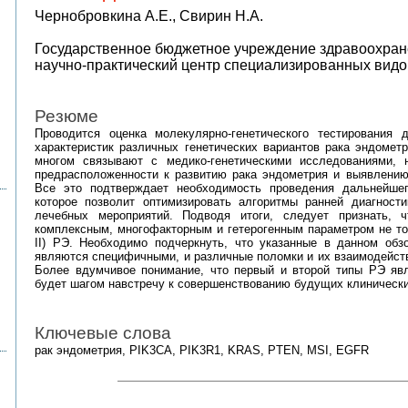
Чернобровкина А.Е., Свирин Н.А.
Государственное бюджетное учреждение здравоохран
научно-практический центр специализированных видо
Резюме
Проводится оценка молекулярно-генетического тестирования 
характеристик различных генетических вариантов рака эндомет
многом связывают с медико-генетическими исследованиями, 
предрасположенности к развитию рака эндометрия и выявлению
Все это подтверждает необходимость проведения дальнейшег
которое позволит оптимизировать алгоритмы ранней диагности
лечебных мероприятий. Подводя итоги, следует признать, 
комплексным, многофакторным и гетерогенным параметром не тол
II) РЭ. Необходимо подчеркнуть, что указанные в данном о
являются специфичными, и различные поломки и их взаимодейств
Более вдумчивое понимание, что первый и второй типы РЭ явл
будет шагом навстречу к совершенствованию будущих клинически
Ключевые слова
рак эндометрия, PIK3CA, PIK3R1, KRAS, PTEN, MSI, EGFR