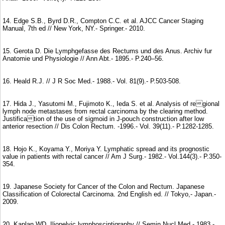
14. Edge S.B., Byrd D.R., Compton C.C. et al. AJCC Cancer Staging
Manual, 7th ed // New York, NY.- Springer.- 2010.
15. Gerota D. Die Lymphgefasse des Rectums und des Anus. Archiv fur
Anatomie und Physiologie // Ann Abt.- 1895.- P.240–56.
16. Heald R.J. // J R Soc Med.- 1988.- Vol. 81(9).- P.503-508.
17. Hida J., Yasutomi M., Fujimoto K., Ieda S. et al. Analysis of regional
lymph node metastases from rectal carcinoma by the clearing method.
Justification of the use of sigmoid in J-pouch construction after low
anterior resection // Dis Colon Rectum. -1996.- Vol. 39(11).- P.1282-1285.
18. Hojo K., Koyama Y., Moriya Y. Lymphatic spread and its prognostic
value in patients with rectal cancer // Am J Surg.- 1982.- Vol.144(3).- P.350-
354.
19. Japanese Society for Cancer of the Colon and Rectum. Japanese
Classification of Colorectal Carcinoma. 2nd English ed. // Tokyo,- Japan.-
2009.
20. Kaplan WD. Iliopelvic lymphoscintigraphy // Semin Nucl Med.- 1983.-