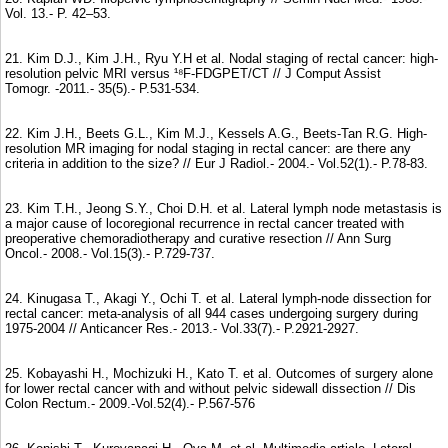
Vol. 13.- P. 42–53.
21. Kim D.J., Kim J.H., Ryu Y.H et al. Nodal staging of rectal cancer: high-
resolution pelvic MRI versus ¹⁸F-FDGPET/CT // J Comput Assist
Tomogr. -2011.- 35(5).- P.531-534.
22. Kim J.H., Beets G.L., Kim M.J., Kessels A.G., Beets-Tan R.G. High-
resolution MR imaging for nodal staging in rectal cancer: are there any
criteria in addition to the size? // Eur J Radiol.- 2004.- Vol.52(1).- P.78-83.
23. Kim T.H., Jeong S.Y., Choi D.H. et al. Lateral lymph node metastasis is
a major cause of locoregional recurrence in rectal cancer treated with
preoperative chemoradiotherapy and curative resection // Ann Surg
Oncol.- 2008.- Vol.15(3).- P.729-737.
24. Kinugasa T., Akagi Y., Ochi T. et al. Lateral lymph-node dissection for
rectal cancer: meta-analysis of all 944 cases undergoing surgery during
1975-2004 // Anticancer Res.- 2013.- Vol.33(7).- P.2921-2927.
25. Kobayashi H., Mochizuki H., Kato T. et al. Outcomes of surgery alone
for lower rectal cancer with and without pelvic sidewall dissection // Dis
Colon Rectum.- 2009.-Vol.52(4).- P.567-576