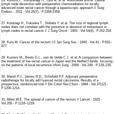
26. Konishi T., Kuroyanagi H., Oya M. et al. Multimedia article. Lateral
lymph node dissection with preoperative chemoradiation for locally
advanced lower rectal cancer through a laparoscopic approach // Surg
Endosc.- 2011.- Vol.25(7).- P.2358-2359.
27. Kotanagi H., Fukuoka T., Shibata Y. et al. The size of regional lymph
nodes does not correlate with the presence or absence of metastasis in
lymph nodes in rectal cancer // J Surg Oncol.- 1993.- Vol.54(4).- P.252-254.
28. Kuru M. Cancer of the rectum //J Jpn Surg Soc.- 1940.- Vol.41.- P.832–
877.
29. Kusters M., Beets G.L., van de Velde C.J. et al. A comparison between
the treatment of low rectal cancer in Japan and the Netherlands, focusing
on the patterns of local recurrence //Ann Surg.- 2009.- Vol.249.- P.229–235.
30. Marsh P.J., James R.D., Schofield P.F. Adjuvant preoperative
radiotherapy for locally advanced rectal carcinoma. Results of a
prospective, randomized trial // Dis Colon Rectum.- 1994.- Vol.37(12).-
P.1205-1214.
31. Miles W.E. The spread of cancer of the rectum // Lancet.- 1925.-
Vol.205.- P.1218–1219.