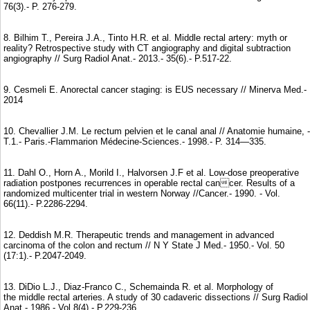
76(3).- P. 276-279.
8. Bilhim T., Pereira J.A., Tinto H.R. et al. Middle rectal artery: myth or
reality? Retrospective study with CT angiography and digital subtraction
angiography // Surg Radiol Anat.- 2013.- 35(6).- P.517-22.
9. Cesmeli E. Anorectal cancer staging: is EUS necessary // Minerva Med.-
2014
10. Chevallier J.M. Le rectum pelvien et le canal anal // Anatomie humaine, -
T.1.- Paris.-Flammarion Médecine-Sciences.- 1998.- P. 314—335.
11. Dahl O., Horn A., Morild I., Halvorsen J.F et al. Low-dose preoperative
radiation postpones recurrences in operable rectal cancer. Results of a
randomized multicenter trial in western Norway //Cancer.- 1990. - Vol.
66(11).- P.2286-2294.
12. Deddish M.R. Therapeutic trends and management in advanced
carcinoma of the colon and rectum // N Y State J Med.- 1950.- Vol. 50
(17:1).- P.2047-2049.
13. DiDio L.J., Diaz-Franco C., Schemainda R. et al. Morphology of
the middle rectal arteries. A study of 30 cadaveric dissections // Surg Radiol
Anat.- 1986.- Vol.8(4).- P.229-236.