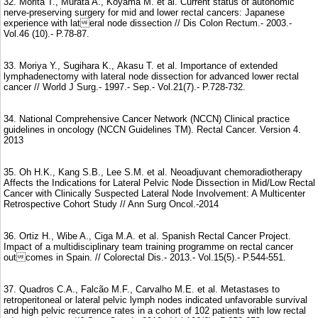
32. Morita T., Murata A., Koyama M. et al. Current status of autonomic
nerve-preserving surgery for mid and lower rectal cancers: Japanese
experience with lateral node dissection // Dis Colon Rectum.- 2003.-
Vol.46 (10).- P.78-87.
33. Moriya Y., Sugihara K., Akasu T. et al. Importance of extended
lymphadenectomy with lateral node dissection for advanced lower rectal
cancer // World J Surg.- 1997.- Sep.- Vol.21(7).- P.728-732.
34. National Comprehensive Cancer Network (NCCN) Clinical practice
guidelines in oncology (NCCN Guidelines TM). Rectal Cancer. Version 4.
2013
35. Oh H.K., Kang S.B., Lee S.M. et al. Neoadjuvant chemoradiotherapy
Affects the Indications for Lateral Pelvic Node Dissection in Mid/Low Rectal
Cancer with Clinically Suspected Lateral Node Involvement: A Multicenter
Retrospective Cohort Study // Ann Surg Oncol.-2014
36. Ortiz H., Wibe A., Ciga M.A. et al. Spanish Rectal Cancer Project.
Impact of a multidisciplinary team training programme on rectal cancer
outcomes in Spain. // Colorectal Dis.- 2013.- Vol.15(5).- P.544-551.
37. Quadros C.A., Falcão M.F., Carvalho M.E. et al. Metastases to
retroperitoneal or lateral pelvic lymph nodes indicated unfavorable survival
and high pelvic recurrence rates in a cohort of 102 patients with low rectal