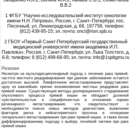
В.В.2
1 ФГБУ "Научно-исследовательский институт онкологии
имени Н.Н. Петрова», Россия, г. Санкт–Петербург, пос.
Песочный, ул. Ленинградская, д. 68, 197758, телефон:
(812) 439-95-15; эл. почта: oncl@rion.spb.ru
2 ГБОУ «Первый Санкт-Петербургский государственный
медицинский университет имени академика И.П.
Павлова», Россия, г. Санкт-Петербург, ул. Льва Толстого, д.
6-8; телефон: 8 (812) 499-68-95; эл. почта: info@1spbgmu.ru
Резюме
Несмотря на мультидисциплинарный подход к лечению рака прямой,
частота местного рецидивирования при данном заболевании остается
достаточно высокой. Лимфогенное метастазирование представляет
одну из важнейших причин возникновения местных рецидивов рака
прямой кишки. Существующие методы дооперационного стадирования
опухолевого процесса прямой кишки не обладают должной
чувствительностью и специфичностью в отношении оценки
регионарного метастазирования, что свидетельствует о
необходимости поиска новых методов диагностики, выявлении
факторов риска и неблагоприятного прогноза в отношении
латерального метастазирования при раке прямой кишки, а также более
дифференцированному подходу к выбору лечебной тактики при раке
прямой кишки.