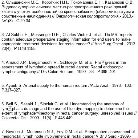
2. Ольшанский М.С., Коротких Н.Н., Пономарева Е.Н., Казарезов О.В.
Эндоваскулярное лечение местно-распространенного рака прямой
кишки с учетом особенностей ее кровоснабжения (обзор литературы и
собственные наблюдения) // Онкологическая колопроктология.- 2013,-
№1(8).- С.29-34.
3. Al-Sukhni E., Messenger D.E., Charles Victor J. et al. Do MRI reports
contain adequate preoperative staging information for end users to make
appropriate treatment decisions for rectal cancer? // Ann Surg Oncol.- 2013.-
20(4).- P.1148-1155.
4. Arnaud J.P., Bergamaschi R., Schloegel M. et al. Progress in the
assessment of lymphatic spread in rectal cancer. Rectal endoscopic
lymphoscintigraphy // Dis Colon Rectum.- 1990.- 33.- P.398–401.
5. Ayoub S. Arterial supply to the human rectum //Acta Anat.- 1978.- 100.-
P.317–327.
6. Bell S., Sasaki J., Sinclair G. et al. Understanding the anatomy of
lymphatic drainage and the use of blue-dye mapping to determine the
extent of lymphadenectomy in rectal cancer surgery: unresolved issues //
Colorectal Dis.- 2009.- 11(5).- P.443-449.
7. Beynon J., Mortensen N.J., Foy D.M. et al. Preoperative assessment of
mesorectal lymph node involvement in rectal cancer // Br J Surg.- 1989.-