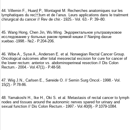
44. Villemin F., Huard P., Montagné M. Recherches anatomiques sur les
lymphatiques du rectum et de l’anus. Leurs applications dans le traitment
chirurgical du cancer // Rev de chir.- 1925.- Vol. 63.- P. 39–80.
45. Wang Hong, Chen Jin, Wu Ming. Эндоректальное ультразвуковое
исследование у больных раком прямой кишки // Nanjing daxue
xuebao.-1998.- №2.- P.204-206.
46. Wibe A., Syse A., Andersen E. et al. Norwegian Rectal Cancer Group.
Oncological outcomes after total mesorectal excision for cure for cancer of
the lower rectum: anterior vs. abdominoperineal resection // Dis Colon
Reсtum.- 2004.- Vol.47(1).- P.48-58.
47. Wiig J.N., Carlsen E., Søreide O. // Semin Surg Oncol.- 1998.- Vol.
15(2).- P.78-86.
48. Yamakoshi H., Ike H., Oki S. et al. Metastasis of rectal cancer to lymph
nodes and tissues around the autonomic nerves spared for urinary and
sexual function // Dis Colon Rectum.- 1997.- Vol.40(9).- P.1079-1084.