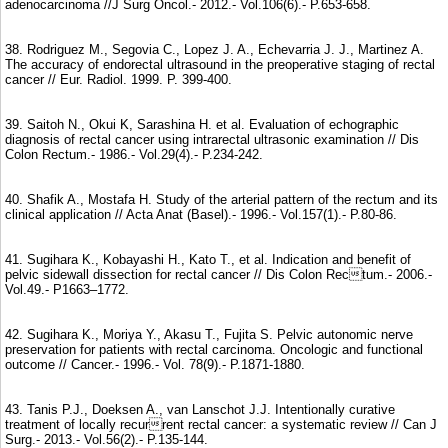
adenocarcinoma //J Surg Oncol.- 2012.- Vol.106(6).- P.653-658.
38. Rodriguez M., Segovia C., Lopez J. A., Echevarria J. J., Martinez A.
The accuracy of endorectal ultrasound in the preoperative staging of rectal
cancer // Eur. Radiol. 1999. P. 399-400.
39. Saitoh N., Okui K, Sarashina H. et al. Evaluation of echographic
diagnosis of rectal cancer using intrarectal ultrasonic examination // Dis
Colon Rectum.- 1986.- Vol.29(4).- P.234-242.
40. Shafik A., Mostafa H. Study of the arterial pattern of the rectum and its
clinical application // Acta Anat (Basel).- 1996.- Vol.157(1).- P.80-86.
41. Sugihara K., Kobayashi H., Kato T., et al. Indication and benefit of
pelvic sidewall dissection for rectal cancer // Dis Colon Rectum.- 2006.-
Vol.49.- P1663–1772.
42. Sugihara K., Moriya Y., Akasu T., Fujita S. Pelvic autonomic nerve
preservation for patients with rectal carcinoma. Oncologic and functional
outcome // Cancer.- 1996.- Vol. 78(9).- P.1871-1880.
43. Tanis P.J., Doeksen A., van Lanschot J.J. Intentionally curative
treatment of locally recurrent rectal cancer: a systematic review // Can J
Surg.- 2013.- Vol.56(2).- P.135-144.