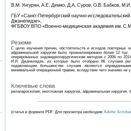
В.М. Унгурян, А.Е. Демко, Д.А. Суров, О.В. Бабков, М.
ГБУ «Санкт-Петербургский научно-исследовательский 
Джанелидзе»,
ФГБВОУ ВПО «Военно-медицинская академия им. С.М
Резюме
С целю изучения причин, обстоятельств и исходов повторных э
абдоминальной хирургии было проанализировано более 12 тыс. 
оперированных эндовидеохирургическим методом с 2006 по 2014
И.И. Джанелидзе, из которых было отобрано 86 случаев рел
подавляющем большинстве случаев являются оправданными
минимальной операционной травме, вследствие чего значимо не у
Ключевые слова
релапароскопия, неотложная хирургия, абдоминальная хирургия, 
Adobe Acrobat
(статья в формате PDF. Для просмотра необходим