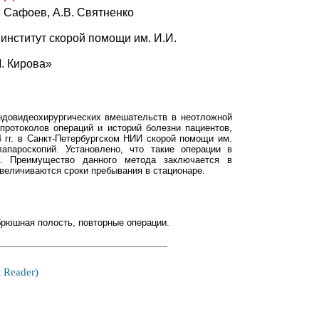
И. Сафоев, А.В. Святненко
институт скорой помощи им. И.И.
. Кирова»
ндовидеохирургических вмешательств в неотложной
протоколов операций и историй болезни пациентов,
 гг. в Санкт-Петербургском НИИ скорой помощи им.
апароскопий. Установлено, что такие операции в
. Преимущество данного метода заключается в
величиваются сроки пребывания в стационаре.
брюшная полость, повторные операции.
 Reader)