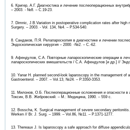
6. Кригер, А.Г. Диагностика и лечение послеоперационных внутрибр
– 2003. - №8. – С.19-23.
7. Dimnic, J.B.Variation in postoperative complication rates after high ri
Surgery. – 2003. - Vol. 134, №4. – P.534-540.
8. Сандаков, П.Я. Релапароскопия в диагностике и лечении послео
Эндоскопическая хирургия – 2000. -№2. – С.-62.
9. Афендулов, С.А. Повторные лапароскопические операции в ле
лапароскопических вмешательств / С.А. Афендулов [и др.] // Эндо
10. Yanar H. planned second-look laparoscopy in the management of acu
Gastroenterol. – 2007. – Vol.13, №24. – P.3350-3353.
11. Милонов, О.Б. Послеоперационные осложнения и опасности в а
Токсин, В.В. Жебровский. – М.: Медицина, 1990. – 559 с.
12. Bosscha, K. Surgical management of severe secondary peritonitis.
Werken // Br. J. Surg. – 1999. – Vol.86, №11. – P.1371-1277.
13. Thereaux J. Is laparoscopy a safe approach for diffuse appendicular 