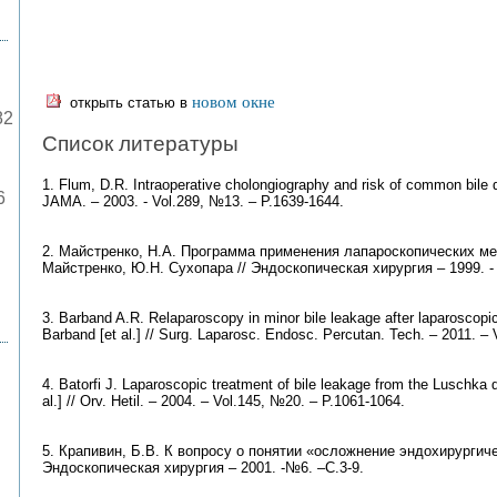
новом окне
открыть статью в
82
Список литературы
1. Flum, D.R. Intraoperative cholongiography and risk of common bile d
6
JAMA. – 2003. - Vol.289, №13. – P.1639-1644.
2. Майстренко, Н.А. Программа применения лапароскопических ме
Майстренко, Ю.Н. Сухопара // Эндоскопическая хирургия – 1999. - 
3. Barband A.R. Relaparoscopy in minor bile leakage after laparoscopi
Barband [et al.] // Surg. Laparosc. Endosc. Percutan. Tech. – 2011. –
4. Batorfi J. Laparoscopic treatment of bile leakage from the Luschka d
al.] // Orv. Hetil. – 2004. – Vol.145, №20. – P.1061-1064.
5. Крапивин, Б.В. К вопросу о понятии «осложнение эндохирургичес
Эндоскопическая хирургия – 2001. -№6. –С.3-9.