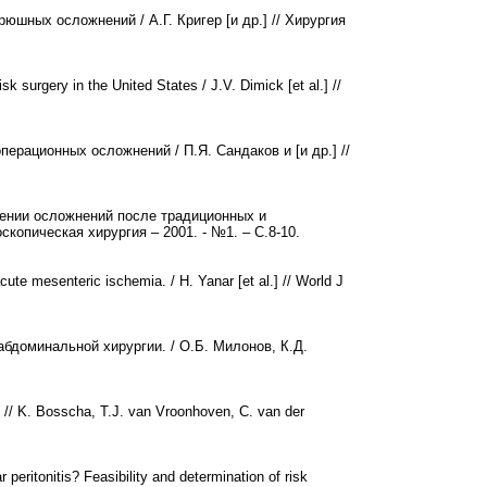
юшных осложнений / А.Г. Кригер [и др.] // Хирургия
sk surgery in the United States / J.V. Dimick [et al.] //
перационных осложнений / П.Я. Сандаков и [и др.] //
чении осложнений после традиционных и
скопическая хирургия – 2001. - №1. – С.8-10.
te mesenteric ischemia. / H. Yanar [et al.] // World J
бдоминальной хирургии. / О.Б. Милонов, К.Д.
 // K. Bosscha, T.J. van Vroonhoven, C. van der
peritonitis? Feasibility and determination of risk