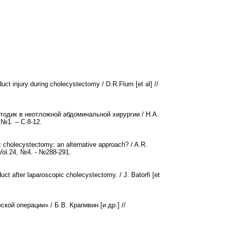
uct injury during cholecystectomy / D.R.Flum [et al] //
тодик в неотложной абдоминальной хирургии / Н.А.
№1. – С.8-12.
c cholecystectomy: an alternative approach? / A.R.
 Vol.24, №4. - №288-291.
uct after laparoscopic cholecystectomy. / J. Batorfi [et
кой операции» / Б.В. Крапивин [и др.] //