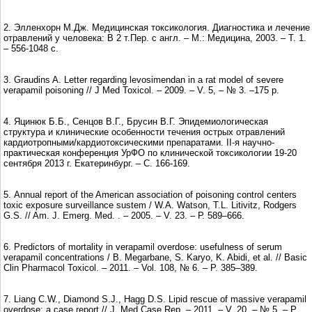
2. Элленхорн М.Дж. Медицинская токсикология. Диагностика и лечение
отравлений у человека: В 2 т.Пер. с англ. – М.: Медицина, 2003. – Т. 1.
– 556-1048 с.
3. Graudins A. Letter regarding levosimendan in a rat model of severe
verapamil poisoning // J Med Toxicol. – 2009. – V. 5, – № 3. –175 p.
4. Яцинюк Б.Б., Сенцов В.Г., Брусин В.Г. Эпидемиологическая
структура и клинические особенности течения острых отравлений
кардиотропными/кардиотоксическими препаратами. II-я научно-
практическая конференция УрФО по клинической токсикологии 19-20
сентября 2013 г. Екатеринбург. – С. 166-169.
5. Annual report of the American association of poisoning control centers
toxic exposure surveillance sustem / W.A. Watson, T.L. Litivitz, Rodgers
G.S. // Am. J. Emerg. Med. . – 2005. – V. 23. – Р. 589–666.
6. Predictors of mortality in verapamil overdose: usefulness of serum
verapamil concentrations / B. Mеgarbane, S. Karyo, K. Abidi, et al. // Basic
Clin Pharmacol Toxicol. – 2011. – Vol. 108, № 6. – P. 385–389.
7. Liang C.W., Diamond S.J., Hagg D.S. Lipid rescue of massive verapamil
overdose: a case report // J. Med Case Rep. – 2011. – V. 20, – № 5. – Р.