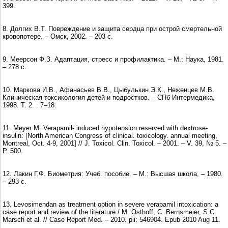
399.
8. Долгих В.Т. Повреждение и защита сердца при острой смертельной
кровопотере. – Омск, 2002. – 203 с.
9. Меерсон Ф.З. Адаптация, стресс и профилактика. – М.: Наука, 1981.
– 278 с.
10. Маркова И.В., Афанасьев В.В., Цыбулькин Э.К., Неженцев М.В.
Клиническая токсикология детей и подростков. – СПб Интермедика,
1998. Т. 2. : 7–18.
11. Meyer M. Verapamil- induced hypotension reserved with dextrose-
insulin: [North American Congress of clinical. toxicology. annual meeting,
Montreal, Oct. 4-9, 2001] // J. Toxicol. Clin. Toxicol. – 2001. – V. 39, № 5. –
P. 500.
12. Лакин Г.Ф. Биометрия: Учеб. пособие. – М.: Высшая школа, – 1980.
– 293 с.
13. Levosimendan as treatment option in severe verapamil intoxication: a
case report and review of the literature / M. Osthoff, C. Bernsmeier, S.C.
Marsch et al. // Case Report Med. – 2010. pii: 546904. Epub 2010 Aug 11.