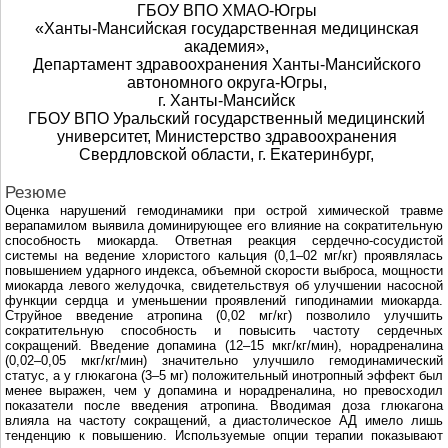
ГБОУ ВПО ХМАО-Югры
«Ханты-Мансийская государственная медицинская
академия»,
Департамент здравоохранения Ханты-Мансийского
автономного округа-Югры,
г. Ханты-Мансийск
ГБОУ ВПО Уральский государственный медицинский
университет, Министерство здравоохранения
Свердловской области, г. Екатеринбург,
Резюме
Оценка нарушений гемодинамики при острой химической травме
верапамилом выявила доминирующее его влияние на сократительную
способность миокарда. Ответная реакция сердечно-сосудистой
системы на ведение хлористого кальция (0,1–02 мг/кг) проявлялась
повышением ударного индекса, объемной скорости выброса, мощности
миокарда левого желудочка, свидетельствуя об улучшении насосной
функции сердца и уменьшении проявлений гиподинамии миокарда.
Струйное введение атропина (0,02 мг/кг) позволило улучшить
сократительную способность и повысить частоту сердечных
сокращений. Введение допамина (12–15 мкг/кг/мин), норадреналина
(0,02–0,05 мкг/кг/мин) значительно улучшило гемодинамический
статус, а у глюкагона (3–5 мг) положительный инотропный эффект был
менее выражен, чем у допамина и норадреналина, но превосходил
показатели после введения атропина. Вводимая доза глюкагона
влияла на частоту сокращений, а диастолическое АД имело лишь
тенденцию к повышению. Используемые опции терапии показывают