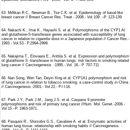
63. Millikan R.C., Newman B., Tse C.K. et al. Epidemiology of basal-like
breast cancer // Breast Cancer Res. Treat.- 2008.- Vol.109. –P. 123-139.
64. Nakachi K., Imai K., Hayashi S. et al. Polymorphisms of the CYP1 Al
and glutathione-S-transferase genes associated with susceptibility of lung
cancer in relation to cigarette dose in a Japanese population // Cancer Res.-
1993.- Vol.53.- P.2994-2999.
65. Nakajima Т., Elovaara E., Anttila S. et al. Expression and polymorphism
of glutathione S -transferase in human lungs: risk factors in smoking related
lung cancer // Carcinogenesis. -1995.- Vol. 16.- P. 707-711.
66. Nan Song, Wen Tan, Deyin Xing et al. CYP1A1 polymorphism and risk
of lung cancer in relation to tobacco smoking: a case-control study in China
// Carcinogenesis.-2001.- Vol.22.- P.l l-16.
67. Park J.Y., Park J.M., Jang J.S. et al. Caspase 9 promoter
polymorphisms and risk of primary lung cancer //Hum. Mol. Genet.-2006.-
Vol.15 –P. 1963-1971.
68. Pasquini R., Sforzolini G.S., Cavaliere A. et al. Enzymatic activities of
human lung tissue: relationship with smoking habits // Carcinogenesis. -