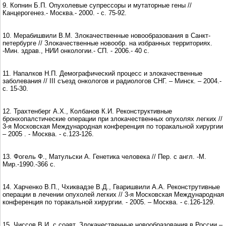
9. Копнин Б.П. Опухолевые супрессоры и мутаторные гены //
Канцерогенез.- Москва.- 2000. - с. 75-92.
10. Мерабишвили В.М. Злокачественные новообразования в Санкт-
петербурге // Злокачественные новообр. на избранных территориях.
-Мин. здрав., НИИ онкологии.- СП. - 2006.- 40 с.
11. Напалков Н.П. Демографический процесс и злокачественные
заболевания // III съезд онкологов и радиологов СНГ. – Минск. – 2004.-
с. 15-30.
12. Трахтенберг А.Х., Колбанов К.И. Реконструктивные
бронхопалстические операции при злокачественных опухолях легких //
3-я Московская Международная конференция по торакальной хирургии
– 2005 . - Москва. - с.123-126.
13. Фогель Ф., Матульски А. Генетика человека // Пер. с англ. -М.
Мир.-1990.-366 с.
14. Харченко В.П., Чхиквадзе В.Д., Гваришвили А.А. Реконструтивные
операции в лечении опухолей легких // 3-я Московская Международная
конференция по торакальной хирургии. - 2005. – Москва. - с.126-129.
15. Чисcов В.И. c cоавт. Злокачественные новообразования в России –