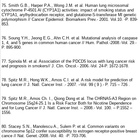
75. Smith G.B., Harper P.A., Wong J.M. et al. Human lung microsomal
cytochrome P-4501 Al (CYP1A1) activities: impact of smoking status and
CYP1A1, arylhydrocarbon receptor, and glutatione-S-transferase Ml genetic
polymorphism // Cancer Epidemiol. Biomarkers Prev.- 2001. Vol.10. -P. 839-
853.
76. Soung Y.H., Jeong E.G., Ahn C.H. et al. Mutational analysis of caspase
1, 4, and 5 genes in common human cancer // Hum. Pathol.-2008.-Vol. 29.-
P. 895-900.
77. Spinola M. et al. Association of the PDCD5 locus with lung cancer risk
and prognosis in smokers// J. Clin. Oncol.- 2006.-Vol. 24-P. 1672-1678.
78. Spitz M.R., Hong W.K., Amos C.I. et al. A risk model for prediction of
lung cancer // J. Natl. Cancer Inst .- 2007. –Vol. 99 ( 9 ).- P. 715 – 726 .
79. Spitz M.R., Amos Ch. I., Qiong Dong et al. The CHRNA5-A3 Region on
Chromosome 15q24-25.1 Is a Risk Factor Both for Nicotine Dependence
and for Lung Cancer // J. Natl. Cancer Inst. – 2008.- Vol. 100. – P.1552 –
1556.
80. Stacey S.N., Manolescu A., Sulem P. et al. Common variants on
chromosome 5p12 confer susceptibility to estrogen receptor-positive breast
cance // Nat. Genet.-2008.-Vol. 40. -P. 703-706.