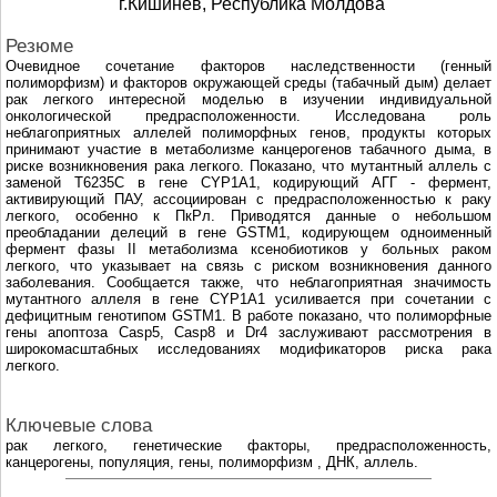
г.Кишинев, Республика Молдова
Резюме
Очевидное сочетание факторов наследственности (генный
полиморфизм) и факторов окружающей среды (табачный дым) делает
рак легкого интересной моделью в изучении индивидуальной
онкологической предрасположенности. Исследована роль
неблагоприятных аллелей полиморфных генов, продукты которых
принимают участие в метаболизме канцерогенов табачного дыма, в
риске возникновения рака легкого. Показано, что мутантный аллель с
заменой Т6235С в гене CYP1A1, кодирующий АГГ - фермент,
активирующий ПАУ, ассоциирован с предрасположенностью к раку
легкого, особенно к ПкРл. Приводятся данные о небольшом
преобладании делеций в гене GSTM1, кодирующем одноименный
фермент фазы II метаболизма ксенобиотиков у больных раком
легкого, что указывает на связь с риском возникновения данного
заболевания. Сообщается также, что неблагоприятная значимость
мутантного аллеля в гене CYP1A1 усиливается при сочетании с
дефицитным генотипом GSTM1. В работе показано, что полиморфные
гены апоптоза Casp5, Casp8 и Dr4 заслуживают рассмотрения в
широкомасштабных исследованиях модификаторов риска рака
легкого.
Ключевые слова
рак легкого, генетические факторы, предрасположенность,
канцерогены, популяция, гены, полиморфизм , ДНК, аллель.