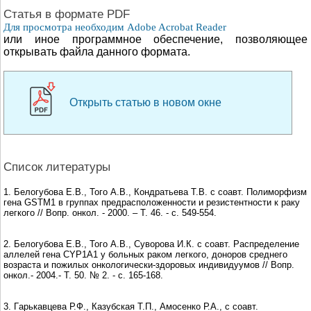
Cтатья в формате PDF
Для просмотра необходим Adobe Acrobat Reader
или иное программное обеспечение, позволяющее
открывать файла данного формата.
Открыть статью в новом окне
Список литературы
1. Белогубова Е.В., Того А.В., Кондратьева Т.В. c cоавт. Полиморфизм
гена GSTM1 в группах предрасположенности и резистентности к раку
легкого // Вопр. онкол. - 2000. – Т. 46. - c. 549-554.
2. Белогубова Е.В., Того А.В., Суворова И.К. c cоавт. Распределение
аллелей гена CYP1А1 у больных раком легкого, доноров среднего
возраста и пожилых онкологически-здоровых индивидуумов // Вопр.
онкол.- 2004.- Т. 50. № 2. - c. 165-168.
3. Гaрькавцева Р.Ф., Казубская Т.П., Амосенко Р.А., c cоавт.