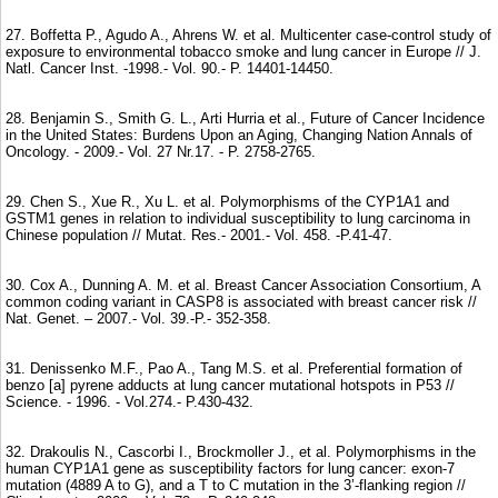
27. Boffetta P., Agudo A., Ahrens W. et al. Multicenter case-control study of
exposure to environmental tobacco smoke and lung cancer in Europe // J.
Natl. Cancer Inst. -1998.- Vol. 90.- P. 14401-14450.
28. Benjamin S., Smith G. L., Arti Hurria et al., Future of Cancer Incidence
in the United States: Burdens Upon an Aging, Changing Nation Annals of
Oncology. - 2009.- Vol. 27 Nr.17. - P. 2758-2765.
29. Chen S., Xue R., Xu L. et al. Polymorphisms of the CYP1A1 and
GSTM1 genes in relation to individual susceptibility to lung carcinoma in
Chinese population // Mutat. Res.- 2001.- Vol. 458. -P.41-47.
30. Cox A., Dunning A. M. et al. Breast Cancer Association Consortium, A
common coding variant in CASP8 is associated with breast cancer risk //
Nat. Genet. – 2007.- Vol. 39.-P.- 352-358.
31. Denissenko M.F., Pao A., Tang M.S. et al. Preferential formation of
benzo [a] pyrene adducts at lung cancer mutational hotspots in P53 //
Science. - 1996. - Vol.274.- P.430-432.
32. Drakoulis N., Cascorbi I., Brockmoller J., et al. Polymorphisms in the
human CYP1A1 gene as susceptibility factors for lung cancer: exon-7
mutation (4889 A to G), and a T to C mutation in the 3’-flanking region //