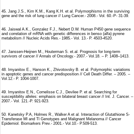
45. Jang J.S., Kim K.M., Kang K.H. et al. Polymorphisms in the surviving
gene and the risk of lung cancer // Lung Cancer.- 2008.- Vol. 60.-P- 31-39.
46. Jaiswal A.K., Gonzalez F.J., Nebert D.W. Human P450 gene sequence
and correlation of mRNA with genetic differences in benso (alfa) pyrene
metabolism // Nucleic Acids Res.- 1985.- Vol. 13.- P. 4503-4520.
47. Janssen-Heijnen M., Houterman S. et.al. Prognosis for long-term
survivors of cancer // Annals of Oncology.- 2007.- Vol.18. – P. 1408–1413.
48. Imyanitov E., Hanson K., Zhivotovsky B. et al. Polymorphic variations
in apoptotic genes and cancer predisposition // Cell Death Differ. – 2005. –
Vol.12.- P. 1004-1007.
49. Imyanitov E.N., Cornelisse C.J., Devilee P. et al. Searching for
susceptibility alleles: emphasis on bilateral breast cancer // Int. J. Cancer. –
2007.- Vol. 121.-P. 921-923.
50. Kanetsky P.A, Holmes R., Walker A et al. Interaction of Glutathione S-
Transferase Ml and Tl Genotypes and Malignant Melanoma // Cancer
Epidemiol. Biomarkers Prev.- 2001.- Vol.10.- P.509-513.