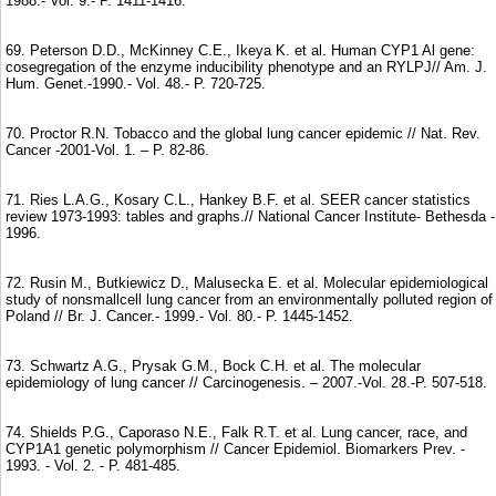
1988.- Vol. 9.- P. 1411-1416.
69. Peterson D.D., McKinney C.E., Ikeya K. et al. Human CYP1 Al gene:
cosegregation of the enzyme inducibility phenotype and an RYLPJ// Am. J.
Hum. Genet.-1990.- Vol. 48.- P. 720-725.
70. Proctor R.N. Tobacco and the global lung cancer epidemic // Nat. Rev.
Cancer -2001-Vol. 1. – P. 82-86.
71. Ries L.A.G., Kosary C.L., Hankey B.F. et al. SEER cancer statistics
review 1973-1993: tables and graphs.// National Cancer Institute- Bethesda -
1996.
72. Rusin M., Butkiewicz D., Malusecka E. et al. Molecular epidemiological
study of nonsmallcell lung cancer from an environmentally polluted region of
Poland // Br. J. Cancer.- 1999.- Vol. 80.- P. 1445-1452.
73. Schwartz A.G., Prysak G.M., Bock C.H. et al. The molecular
epidemiology of lung cancer // Carcinogenesis. – 2007.-Vol. 28.-P. 507-518.
74. Shields P.G., Caporaso N.E., Falk R.T. et al. Lung cancer, race, and
CYP1A1 genetic polymorphism // Cancer Epidemiol. Biomarkers Prev. -
1993. - Vol. 2. - P. 481-485.