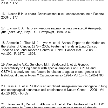
2008- с.172
16. Чисcов В.И. c cоавт. Злокачественные новообразования в России –
2009- с.177
17. Шуткин В.А. Патогентические варианты рака легкого.// Автореф.
дис. докт. мед. Наук.- С.- Петербург,- 1994. с.42.
18. Ahmedin J., Thun M. J., Lynn A. et. al. Annual Report to the Nation on
the Status of Cancer, 1975 – 2005, Featuring Trends in Lung Cancer,
Tobacco Use, and Tobacco Control // J. Natl. Cancer Inst. – 2008. –
vol.100.- P. 1672 – 1694.
19. Alexandrie A.K., Sundberg M.I., Seidegard J. et al. Genetic
susceptibility to lung cancer with special emphasis on CYP1A1 and
GSTM1: a study on host factors in relation to age at onset, gender and
histological cancer types // Carcinogenesis.- 1994.- Vol 15.- P. 1785-1790.
20. Bass A. J. et al. SOX2 is an amplified lineage-survival oncogene in lung
and oesophageal squamous cell carcinomas // Nature Genet. – 2009.- Vol.
doi:10.1038 - P.465
21. Baranova H., Perriot J., Albuisson E. et al. Peculiarities of the GSTM1
0/0 genotype in French heavy smokers with various types of chronic