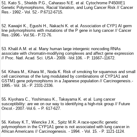
51. Kato S., Shields P.G., Caharaso N.E. et al. Cytochrome P450IIE1
Genetic Polymorphisms, Racial Variation, and Lung Cancer Risk // Cancer
Res.- 1992.- Vol. 52.- P.6712-6715.
52. Kawajiri K., Egushi H., Nakachi K. et al. Association of CYP1 Al germ
line polymorphisms with mutations of the P gene in lung cancer // Cancer
Res.-1996.- Vol.56.- P.72-76.
53. Khalil A.M. et al. Many human large intergenic noncoding RNAs
associate with chromatin-modifying complexes and affect gene expression
// Proc. Natl. Acad. Sci. USA - 2009. -Vol.106. - P. 11667–11672.
54. Kihara M., Kihara M., Noda K. Risk of smoking for squamous and small
cell carcinomas of the lung modulated by combinations of CYP1A1 and
GSTM1 gene polymorphisms in a Japanese population // Carcinogenesis.-
1995.- Vol. 16.- P. 2331-2336.
55. Kiyohara C., Yoshimasu K., Takayama K. et al. Lung cancer
susceptibility: are we on our way to identifying a high-risk group // Future
Oncol.- 2007.-Vol.6. – P. 617-627.
56. Kelsey K.T., Wiencke J.K., Spitz M.R. A race-specific genetic
polymorphism in the CYP1A1 gene is not associated with lung cancer in
African Americans // Carcinogenesis. - 1994. - Vol. 15. - P. 1121-1124.