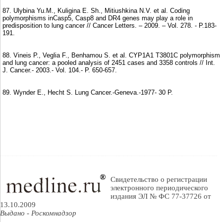
87. Ulybina Yu.M., Kuligina E. Sh., Mitiushkina N.V. et al. Coding
polymorphisms inCasp5, Casp8 and DR4 genes may play a role in
predisposition to lung cancer // Cancer Letters. – 2009. – Vol. 278. - P.183-
191.
88. Vineis P., Veglia F., Benhamou S. et al. CYP1A1 T3801C polymorphism
and lung cancer: a pooled analysis of 2451 cases and 3358 controls // Int.
J. Cancer.- 2003.- Vol. 104.- P. 650-657.
89. Wynder E., Hecht S. Lung Cancer.-Geneva.-1977- 30 P.
Свидетельство о регистрации
электронного периодического
издания ЭЛ № ФС 77-37726 от
13.10.2009
Выдано - Роскомнадзор