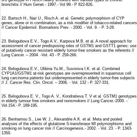
bronchitis // Hum Genet.- 1997.- Vol 99.- P 822-826.
22. Bartsch H., Nair U., Risch A. et al. Genetic polymorphism of CYP
genes, alone or in combination, as a risk modifier of tobacco-related cancers
// Cancer Epidemiol. Biomarkers Prev. - 2000. - Vol. 9. - P. 3-28.
23. Belogubova E.V., Togo A.V., Karpova M.B. et al. A novel approach for
assessment of cancer predisposing roles of GSTM1 and GSTT1 genes: use
of putatively cancer resistant elderly tumor-free smokers as the referents //
Lung Cancer. – 2004. -Vol. 43 - P. 259-266.
24. Belogubova E.V., Ulibina Yu.M., Suvorova I.K. et al. Combined
CYP1A1/GSTM1 at-risk genotypes are overrepresented in squamous cell
lung carcinoma patients but underrepresented in elderly tumor-free subjects
// J. Cancer Res. Clin. Oncol. – 2006. - Vol. 132 - P. 327-331.
25. Belogubova E. V., Togo A. V., Kondratieva T. V et al. GSTM1 genotypes
in elderly tumour free smokers and nonsmokers // Lung Cancer.-2000. -
Vol.154.- P. 189-195.
26. Benhamou S., Lee W. J., Alexandrie A.K. et al. Meta and pooled
analyses of the effects of glutatione S-transferase Ml polymorphisms and
smoking on lung cancer risk // Carcinogenesis.- 2002. - Vol. 23. - P. 1343-
1350.