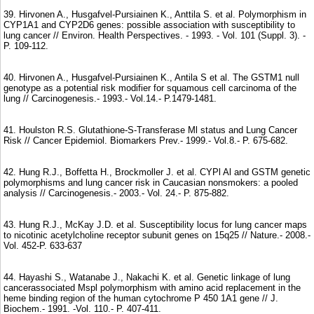
39. Hirvonen A., Husgafvel-Pursiainen K., Anttila S. et al. Polymorphism in
CYP1A1 and CYP2D6 genes: possible association with susceptibility to
lung cancer // Environ. Health Perspectives. - 1993. - Vol. 101 (Suppl. 3). -
P. 109-112.
40. Hirvonen A., Husgafvel-Pursiainen K., Antila S et al. The GSTM1 null
genotype as a potential risk modifier for squamous cell carcinoma of the
lung // Carcinogenesis.- 1993.- Vol.14.- P.1479-1481.
41. Houlston R.S. Glutathione-S-Transferase Ml status and Lung Cancer
Risk // Cancer Epidemiol. Biomarkers Prev.- 1999.- Vol.8.- P. 675-682.
42. Hung R.J., Boffetta H., Brockmoller J. et al. CYPl Al and GSTM genetic
polymorphisms and lung cancer risk in Caucasian nonsmokers: a pooled
analysis // Carcinogenesis.- 2003.- Vol. 24.- P. 875-882.
43. Hung R.J., McKay J.D. et al. Susceptibility locus for lung cancer maps
to nicotinic acetylcholine receptor subunit genes on 15q25 // Nature.- 2008.-
Vol. 452-P. 633-637
44. Hayashi S., Watanabe J., Nakachi K. et al. Genetic linkage of lung
cancerassociated Mspl polymorphism with amino acid replacement in the
heme binding region of the human cytochrome P 450 1A1 gene // J.
Biochem.- 1991. -Vol. 110.- P. 407-411.