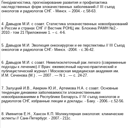
Генодиагностика, прогнозирование развития и профилактика
наследственных форм злокачественных заболеваний.// III съезд
онкологов и радиологов СНГ. - Минск. – 2004.- с.58-63.
4. Давыдов М.И. c cоавт. Статистика злокачественных новообразований
в России и странах СНГ // Вестник РОНЦ им. Блохина РАМН №2.-
2010.- том 21 Приложение 1. – с. 4-6.
5. Давыдов М.И. Эволюция онкохирургии и ее перспективы // III Съезд
онкологов и радиологов СНГ.- Минск. -2004. - с.36-42.
6. Давыдов М.И. c cоавт. Немелкоклеточный рак легкого (современные
подходы к лечению) // Врач: ежемесячный научно-практический и
публицистический журнал / Московская медицинская академия им.
И.М. Сеченова (М.) . — 2007 . — N 1 . — с. 24-27.
7. Залуцкий И.В., Аверкин Ю.И., Артемова Н.А. c cоавт. Основные
тенденции динамики заболеваемости злокачественными
новообразованиями в Республике Беларусь // IV съезд онкологов и
радиологов СНГ, избранные лекции и доклады. - Баку. - 2006.- с.52-56.
8. Имянитов Е.Н., Хансон К.П. Молекулярная онкология: клинические
аспекты // Санк-Петербург. - 2007.- 211с.