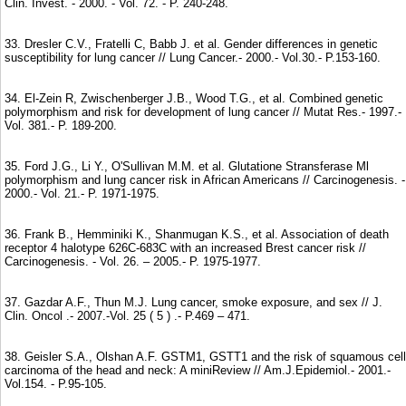
Clin. Invest. - 2000. - Vol. 72. - P. 240-248.
33. Dresler C.V., Fratelli C, Babb J. et al. Gender differences in genetic
susceptibility for lung cancer // Lung Cancer.- 2000.- Vol.30.- P.153-160.
34. El-Zein R, Zwischenberger J.B., Wood T.G., et al. Combined genetic
polymorphism and risk for development of lung cancer // Mutat Res.- 1997.-
Vol. 381.- P. 189-200.
35. Ford J.G., Li Y., O'Sullivan M.M. et al. Glutatione Stransferase Ml
polymorphism and lung cancer risk in African Americans // Carcinogenesis. -
2000.- Vol. 21.- P. 1971-1975.
36. Frank B., Hemminiki K., Shanmugan K.S., et al. Association of death
receptor 4 halotype 626C-683C with an increased Brest cancer risk //
Carcinogenesis. - Vol. 26. – 2005.- P. 1975-1977.
37. Gazdar A.F., Thun M.J. Lung cancer, smoke exposure, and sex // J.
Clin. Oncol .- 2007.-Vol. 25 ( 5 ) .- P.469 – 471.
38. Geisler S.A., Olshan A.F. GSTM1, GSTT1 and the risk of squamous cell
carcinoma of the head and neck: A miniReview // Am.J.Epidemiol.- 2001.-
Vol.154. - P.95-105.