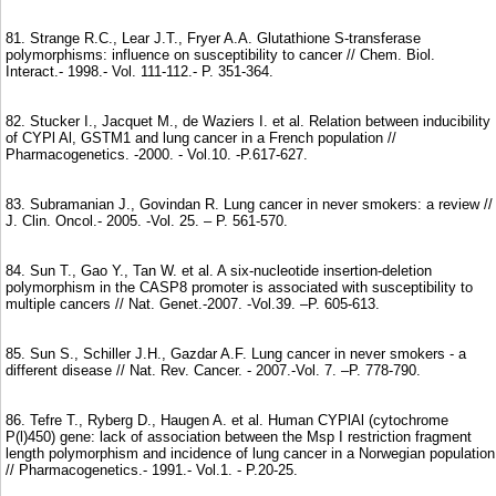
81. Strange R.C., Lear J.T., Fryer A.A. Glutathione S-transferase
polymorphisms: influence on susceptibility to cancer // Chem. Biol.
Interact.- 1998.- Vol. 111-112.- P. 351-364.
82. Stucker I., Jacquet M., de Waziers I. et al. Relation between inducibility
of CYPl Al, GSTM1 and lung cancer in a French population //
Pharmacogenetics. -2000. - Vol.10. -P.617-627.
83. Subramanian J., Govindan R. Lung cancer in never smokers: a review //
J. Clin. Oncol.- 2005. -Vol. 25. – P. 561-570.
84. Sun T., Gao Y., Tan W. et al. A six-nucleotide insertion-deletion
polymorphism in the CASP8 promoter is associated with susceptibility to
multiple cancers // Nat. Genet.-2007. -Vol.39. –P. 605-613.
85. Sun S., Schiller J.H., Gazdar A.F. Lung cancer in never smokers - a
different disease // Nat. Rev. Cancer. - 2007.-Vol. 7. –P. 778-790.
86. Tefre Т., Ryberg D., Haugen A. et al. Human CYPlAl (cytochrome
P(l)450) gene: lack of association between the Msp I restriction fragment
length polymorphism and incidence of lung cancer in a Norwegian population
// Pharmacogenetics.- 1991.- Vol.1. - P.20-25.