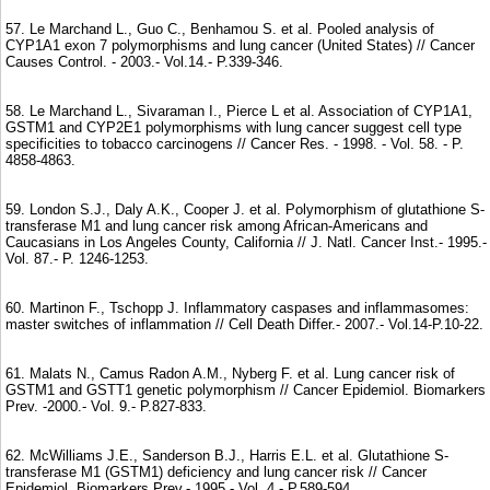
57. Le Marchand L., Guo C., Benhamou S. et al. Pooled analysis of
CYP1A1 exon 7 polymorphisms and lung cancer (United States) // Cancer
Causes Control. - 2003.- Vol.14.- P.339-346.
58. Le Marchand L., Sivaraman I., Pierce L et al. Association of CYP1A1,
GSTM1 and CYP2E1 polymorphisms with lung cancer suggest cell type
specificities to tobacco carcinogens // Cancer Res. - 1998. - Vol. 58. - P.
4858-4863.
59. London S.J., Daly A.K., Cooper J. et al. Polymorphism of glutathione S-
transferase M1 and lung cancer risk among African-Americans and
Caucasians in Los Angeles County, California // J. Natl. Cancer Inst.- 1995.-
Vol. 87.- P. 1246-1253.
60. Martinon F., Tschopp J. Inflammatory caspases and inflammasomes:
master switches of inflammation // Cell Death Differ.- 2007.- Vol.14-P.10-22.
61. Malats N., Camus Radon A.M., Nyberg F. et al. Lung cancer risk of
GSTM1 and GSTT1 genetic polymorphism // Cancer Epidemiol. Biomarkers
Prev. -2000.- Vol. 9.- P.827-833.
62. McWilliams J.E., Sanderson B.J., Harris E.L. et al. Glutathione S-
transferase M1 (GSTM1) deficiency and lung cancer risk // Cancer
Epidemiol. Biomarkers Prev.- 1995.- Vol. 4.- P.589-594.