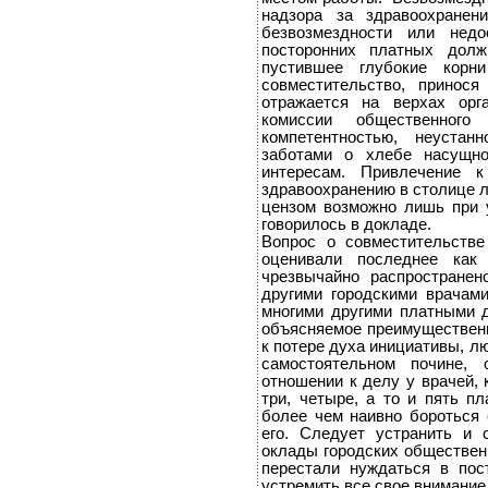
надзора за здравоохранен
безвозмездности или недо
посторонних платных долж
пустившее глубокие корн
совместительство, принос
отражается на верхах орг
комиссии общественного
компетентностью, неустан
заботами о хлебе насущно
интересам. Привлечение к
здравоохранению в столице 
цензом возможно лишь при у
говорилось в докладе.
Вопрос о совместительстве
оценивали последнее как 
чрезвычайно распростране
другими городскими врачам
многими другими платными д
объясняемое преимуществен
к потере духа инициативы, лю
самостоятельном почине,
отношении к делу у врачей,
три, четыре, а то и пять п
более чем наивно бороться 
его. Следует устранить и 
оклады городских обществен
перестали нуждаться в пос
устремить все свое внимание