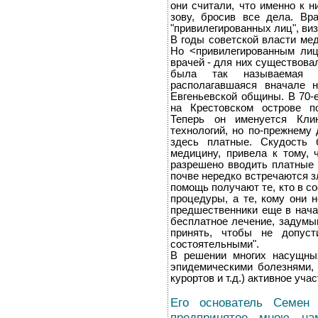
они считали, что именно к 
зову, бросив все дела. В
"привилегированных лиц", виз
В годы советской власти ме
Но <привилегированным ли
врачей - для них существова
была так называемая С
располагавшаяся вначале 
Евгеньевской общины. В 70-
на Крестовском острове п
Теперь он именуется Кли
технологий, но по-прежнему
здесь платные. Скудость 
медицину, привела к тому,
разрешено вводить платные 
почве нередко встречаются з
помощь получают те, кто в с
процедуры, а те, кому они 
предшественники еще в нача
бесплатное лечение, задумы
принять, чтобы не допуст
состоятельными".
В решении многих насущны
эпидемическими болезнями, 
курортов и т.д.) активное уч
Его основатель Семен
предпринятое мною на