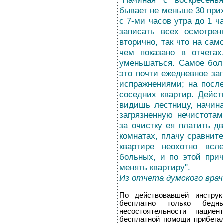
"Начиная с воскресень
бывает не меньше 30 при
с 7-ми часов утра до 1 ч
записать всех осмотре
вторично, так что на са
чем показано в отчетах
уменьшаться. Самое бол
это почти ежедневное за
испражнениями; на посл
соседних квартир. Дейст
видишь лестницу, начиная
загрязненную нечистотам
за очистку ея платить д
комнатах, плачу сравните
квартире неохотно всл
больных, и по этой при
менять квартиру".
Из отчета думского врач
По действовавшей инстру
бесплатно только бедн
несостоятельности пацие
бесплатной помощи прибега