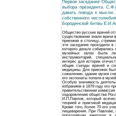
Первое заседание Общест
выбора президента. С.Ф.
давать повода к мысли,
собственного честолюбия
Бородинской битвы Е.И.А
Общество русских врачей от
существовании знали врачи в
приезжая в столицу, стремил
эти заседания проходили в 
которого деньги собирались 
музейных залах были люб
инструментарий, специаль
интерес для истории отечест
общие съезды врачей и со
медицины. Для приезжих был
сожалению, здание музея сне
его экспонаты попали в музе
Особую значимость деятель
избранием в 1878 году его п
правительственная комиссия 
оздоровлению общества Росс
И.П.Павлов, который всяче
теорией и практикой медици
Кроме того, более 70 его у
пищеварения. При Павлове, 
проходивших ежегодно в д