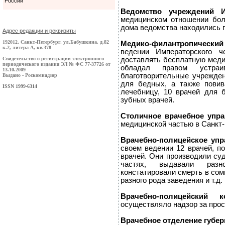
России
Ведомство учреждений
медицинском отношении боль
дома ведомства находились п
Адрес редакции и реквизиты
192012, Санкт-Петербург, ул.Бабушкина, д.82
Медико-филантропический
к.2, литера А, кв.378
ведении Императорского 
Свидетельство о регистрации электронного
доставлять бесплатную мед
периодического издания ЭЛ № ФС 77-37726 от
обладал правом устра
13.10.2009
благотворительные учрежден
Выдано - Роскомнадзор
для бедных, а также пови
ISSN 1999-6314
лечебницу, 10 врачей для 
зубных врачей.
Столичное врачебное упра
медицинской частью в Санкт-
Врачебно-полицейское упр
своем ведении 12 врачей, по
врачей. Они производили су
частях, выдавали разн
констатировали смерть в сом
разного рода заведения и т.д.
Врачебно-полицейский к
осуществляло надзор за прос
Врачебное отделение губер