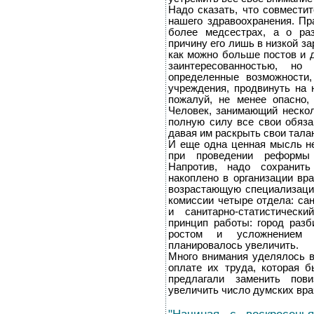
Надо сказать, что совмести
нашего здравоохранения. Пр
более медсестрах, а о раз
причину его лишь в низкой з
как можно больше постов и 
заинтересованностью, н
определенные возможности
учреждения, продвинуть на 
пожалуй, не менее опасно,
Человек, занимающий нескол
полную силу все свои обяза
давая им раскрыть свои тала
И еще одна ценная мысль не
при проведении реформы
Напротив, надо сохранить
накоплено в организации вр
возрастающую специализацию
комиссии четыре отдела: са
и санитарно-статистическ
принцип работы: город разб
ростом и усложнением з
планировалось увеличить.
Много внимания уделялось в
оплате их труда, которая б
предлагали заменить пов
увеличить число думских вра