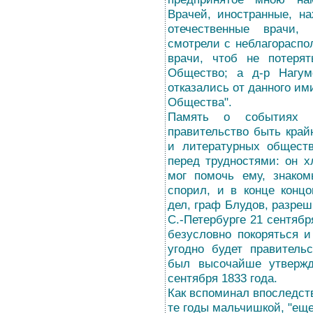
Врачей, иностранные, н
отечественные врачи,
смотрели с неблагораспо
врачи, чтоб не потеря
Общество; а д-р Нагу
отказались от данного им
Общества".
Память о событиях 1
правительство быть кра
и литературных обществ
перед трудностями: он х
мог помочь ему, знаком
спорил, и в конце конц
дел, граф Блудов, разре
С.-Петербурге 21 сентябр
безусловно покоряться и
угодно будет правитель
был высочайше утверж
сентября 1833 года.
Как вспоминал впоследст
те годы мальчишкой, "еще