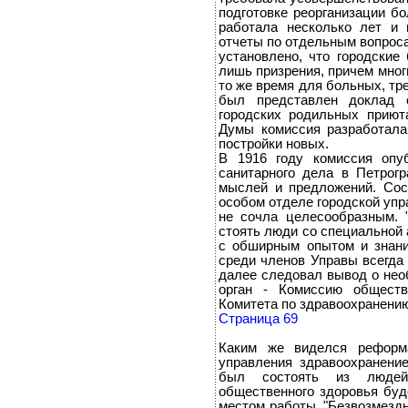
подготовке реорганизации бо
работала несколько лет и 
отчеты по отдельным вопрос
установлено, что городски
лишь призрения, причем мног
то же время для больных, тр
был представлен доклад 
городских родильных приют
Думы комиссия разработал
постройки новых.
В 1916 году комиссия опуб
санитарного дела в Петрог
мыслей и предложений. Сос
особом отделе городской упр
не сочла целесообразным. 
стоять люди со специальной 
с обширным опытом и знани
среди членов Управы всегда 
далее следовал вывод о нео
орган - Комиссию обществ
Комитета по здравоохранени
Страница 69
Каким же виделся реформ
управления здравоохранени
был состоять из людей
общественного здоровья бу
местом работы. "Безвозмездн