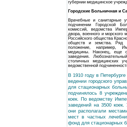
губернии медицинское учреж
Городские Больничная и С
Врачебные и санитарные у
подчинении Городской Бол
комиссий, ведомства Импе
двора, военного и морского 
Российского общества Красно
обществ и земства. Ряд 
положение, например, Им
медицины. Наконец, еще о
заведения. Любознательны
столичных медицинских уч
ведомственной подчиненност
В 1910 году в Петербурге
ведении городского упра
для стационарных больн
подчинялось 8 учрежден
коек. По ведомству Имп
заведений на 3500 коек.
они располагали местам
мест в частных лечебни
фонд для стационарных б