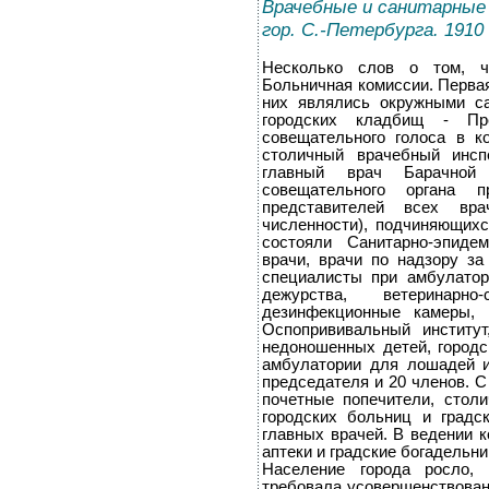
Врачебные и санитарные
гор. С.-Петербурга. 1910
Несколько слов о том, ч
Больничная комиссии. Первая
них являлись окружными са
городских кладбищ - Пр
совещательного голоса в к
столичный врачебный инсп
главный врач Барачной 
совещательного органа 
представителей всех вра
численности), подчиняющихс
состояли Санитарно-эпиде
врачи, врачи по надзору за
специалисты при амбулатор
дежурства, ветеринарн
дезинфекционные камеры, 
Оспопрививальный институ
недоношенных детей, городс
амбулатории для лошадей и
председателя и 20 членов. С
почетные попечители, стол
городских больниц и градс
главных врачей. В ведении 
аптеки и градские богадельни
Население города росло,
требовала усовершенствован