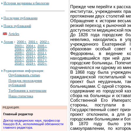
История медицины и биологии
Прежде чем перейти к расска
институтах, учреждениях пра
протяжении двух столетий ме
Последние публикации
Обращение к истории весьма
резкий переход к рыночной 
Поиск публикаций
доступности медицинской по
Articles
До 1828 года городские б
невелико, находились в уп
Архив
:
2000 г.
2001 г.
2002 г.
учрежденного Екатериной
2003 г.
2004 г.
2005 г.
образован особый совет 
2006 г.
2007 г.
2008 г.
2009 г.
2010 г.
2011 г.
Федоровны, в ведение к
2012 г.
2013 г.
2014 г.
находившийся при ней дом
2015 г.
2016 г.
2017 г.
городские больницы. Попечи
2018 г.
2019 г.
2020 г.
подчинялся ни одному из мин
Редакционная информация:
В 1868 году была учрежден
Опубликовать статью
гражданской госпитальной 
Порядок прохождения
проект был неудачным, так
публикаций
больницами. С одной стороны
Требования к материалам
содержание из городской ка
сбора на больницы и остава
Наша статистика
Собственной Его Императо
стороны, поступали в в
РЕДАКЦИЯ:
Государственный совет приз
проект отклонили, а для р
Главный редактор
городскими больницами и бо
Доктор медицинских наук, профессор
В 1870 году было утве
Кашуро В.А., исполняющий обязанности
главного редактора.
самоуправлении, по котор