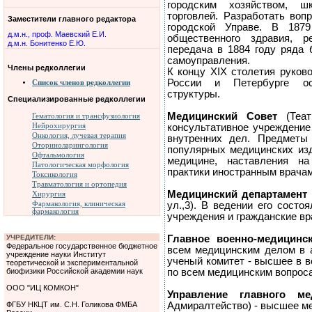
городским хозяйством, шк
торговлей. Разработать воп
Заместители главного редактора
городской Управе. В 187
д.м.н., проф. Маевский Е.И.
общественного здравия, р
д.м.н. Бонитенко Е.Ю.
передача в 1884 году ряда 
самоуправления.
Члены редколлегии
К концу XIX столетия руков
России и Петербурге ос
Список членов редколлегии
структуры.
Специализированные редколлегии
Медицинский Совет
(Теат
Гематология и трансфузиология
Нейрохирургия
консультативное учреждение
Онкология, лучевая терапия
внутренних дел. Предметы 
Оториноларингология
популярных медицинских изд
Офтальмология
медицине, наставления на
Патологическая морфология
практики иностранным врачам 
Токсикология
Травматология и ортопедия
Медицинский департамент 
Хирургия
Фармакология, клиническая
ул.,3). В ведении его сост
фармакология
учреждения и гражданские вр
УЧРЕДИТЕЛИ:
Главное военно-медицинс
Федеральное государственное бюджетное
всем медицинским делом в а
учреждение науки Институт
ученый комитет - высшее в 
теоретической и экспериментальной
биофизики Российской академии наук
по всем медицинским вопрос
ООО "ИЦ КОМКОН"
Управление главного ме
ФГБУ НКЦТ им. С.Н. Голикова ФМБА
Адмиралтейство) - высшее м