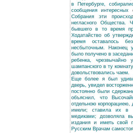
в Петербурге, собирал
сообщения интересных 
Собрания эти происхо
негласного Общества. 
бывшего в то время про
Ходатайство об утвержд
время оставалось бе
несбыточным. Наконец 
было получено в заседан
ребенка, чрезвычайно 
шампанского в ту комнат
довольствовались чаем.
Еще более я был удивле
дверь, увидел восторженн
постоянно были сдержан
объяснил, что Высоча
отдельною корпорациею, д
имели; ставила их в 
медиками; дозволяла вы
издания и иметь свой п
Русским Врачам самостоя