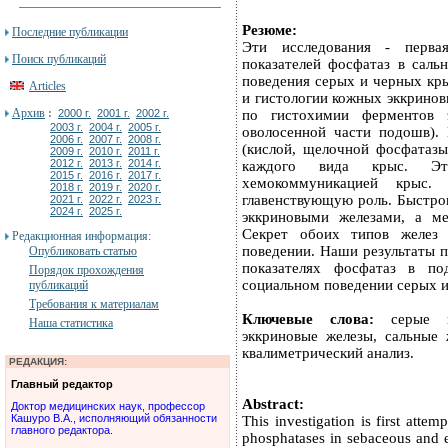
Резюме:
Последние публикации
Эти исследования - перва
Поиск публикаций
показателей фосфатаз в сал
поведения серых и черных кр
Articles
и гистологии кожных эккрино
Архив
:
2000 г.
2001 г.
2002 г.
по гистохимии ферментов 
2003 г.
2004 г.
2005 г.
оволосенной части подошв).
2006 г.
2007 г.
2008 г.
(кислой, щелочной фосфатаз
2009 г.
2010 г.
2011 г.
2012 г.
2013 г.
2014 г.
каждого вида крыс. Эт
2015 г.
2016 г.
2017 г.
хемокоммуникацией крыс.
2018 г.
2019 г.
2020 г.
главенствующую роль. Быстро
2021 г.
2022 г.
2023 г.
2024 г.
2025 г.
эккриновыми железами, а м
Секрет обоих типов желез 
Редакционная информация:
поведении. Наши результаты п
Опубликовать статью
показателях фосфатаз в п
Порядок прохождения
социальном поведении серых и
публикаций
Требования к материалам
Ключевые слова:
серые кр
Наша статистика
эккриновые железы, сальные 
квалиметрический анализ.
РЕДАКЦИЯ:
Главный редактор
Abstract:
Доктор медицинских наук, профессор
Кашуро В.А., исполняющий обязанности
This investigation is first atte
главного редактора.
phosphatases in sebaceous and e