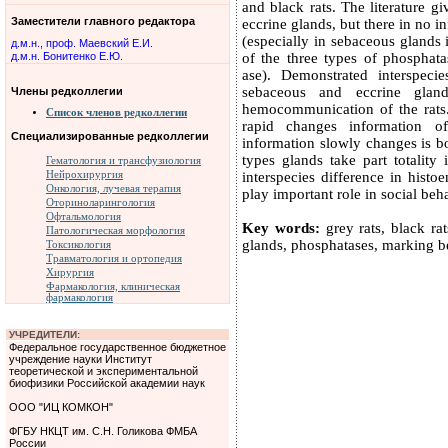
and black rats. The literature 
Заместители главного редактора
eccrine glands, but there in no 
(especially in sebaceous glands i
д.м.н., проф. Маевский Е.И.
д.м.н. Бонитенко Е.Ю.
of the three types of phosphata
ase). Demonstrated interspeci
sebaceous and eccrine glan
Члены редколлегии
hemocommunication of the rats. 
Список членов редколлегии
rapid changes information o
Специализированные редколлегии
information slowly changes is b
types glands take part totality
Гематология и трансфузиология
Нейрохирургия
interspecies difference in hist
Онкология, лучевая терапия
play important role in social beh
Оториноларингология
Офтальмология
Key words:
grey rats, black ra
Патологическая морфология
glands, phosphatases, marking be
Токсикология
Травматология и ортопедия
Хирургия
Фармакология, клиническая
фармакология
УЧРЕДИТЕЛИ:
Федеральное государственное бюджетное
учреждение науки Институт
теоретической и экспериментальной
биофизики Российской академии наук
ООО "ИЦ КОМКОН"
ФГБУ НКЦТ им. С.Н. Голикова ФМБА
России