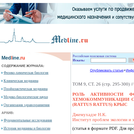
Российская поисковая система
Med
l
ine.
ru
Искать:
СОДЕРЖАНИЕ ЖУРНАЛА:
Опубликовать статью
Инфо
Физико-химическая биология
Клиническая медицина
ТОМ 9, СТ. 26 (стр. 295-300) //
Профилактическая медицина
РОЛЬ АКТИВНОСТИ Ф
Медико-биологические науки
ХЕМОКОММУНИКАЦИИ СЕ
(RATTUS RATTUS) КРЫС
Организация здравохраниения
АРХИВ:
Джемухадзе Н.К.
Институт проблем экологии и 
Фундаментальные исследования
(статья в формате PDF. Для п
История медицины и биологии