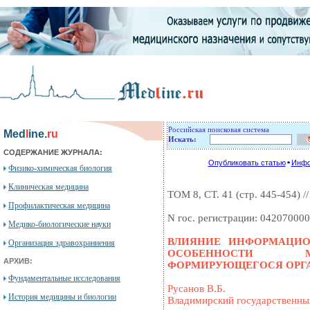
Российская поисковая система
Med
l
ine.
ru
Искать:
СОДЕРЖАНИЕ ЖУРНАЛА:
Опубликовать статью
Инфо
Физико-химическая биология
Клиническая медицина
ТОМ 8, СТ. 41 (стр. 445-454) //
Профилактическая медицина
N гос. регистрации: 04207000
Медико-биологические науки
ВЛИЯНИЕ ИНФОРМАЦИ
Организация здравохраниения
ОСОБЕННОСТИ МО
АРХИВ:
ФОРМИРУЮЩЕГОСЯ ОРГ
Фундаментальные исследования
Русанов В.Б.
История медицины и биологии
Владимирский государственны