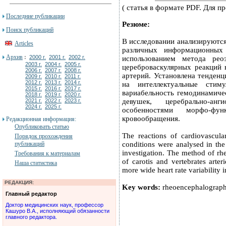
( статья в формате PDF. Для 
Последние публикации
Резюме:
Поиск публикаций
В исследовании анализируются
Articles
различных информационны
Архив
:
2000 г.
2001 г.
2002 г.
использованием метода рео
2003 г.
2004 г.
2005 г.
цереброваскулярных реакций 
2006 г.
2007 г.
2008 г.
артерий. Установлена тенденц
2009 г.
2010 г.
2011 г.
2012 г.
2013 г.
2014 г.
на интеллектуальные сти
2015 г.
2016 г.
2017 г.
вариабельность гемодинамиче
2018 г.
2019 г.
2020 г.
2021 г.
2022 г.
2023 г.
девушек, церебрально-ан
2024 г.
2025 г.
особенностями морфо-фун
кровообращения.
Редакционная информация:
Опубликовать статью
The reactions of cardiovascula
Порядок прохождения
публикаций
conditions were analysed in the
investigation. The method of r
Требования к материалам
of carotis and vertebrates arte
Наша статистика
more wide heart rate variability in
РЕДАКЦИЯ:
Key words:
rheoencephalography,
Главный редактор
Доктор медицинских наук, профессор
Кашуро В.А., исполняющий обязанности
главного редактора.