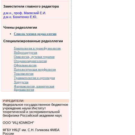
Заместители главного редактора
д.м.н., проф. Маевский Е.И.
д.м.н. Бонитенко Е.Ю.
Члены редколлегии
Список членов редколлегии
Специализированные редколлегии
Гематология и трансфузиология
Нейрохирургия
Онкология, лучевая терапия
Оториноларингология
Офтальмология
Патологическая морфология
Токсикология
Травматология и ортопедия
Хирургия
Фармакология, клиническая
фармакология
УЧРЕДИТЕЛИ:
Федеральное государственное бюджетное
учреждение науки Институт
теоретической и экспериментальной
биофизики Российской академии наук
ООО "ИЦ КОМКОН"
ФГБУ НКЦТ им. С.Н. Голикова ФМБА
России