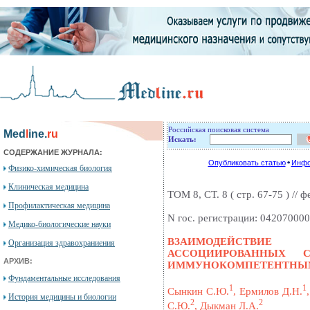
Российская поисковая система
Med
l
ine.
ru
Искать:
СОДЕРЖАНИЕ ЖУРНАЛА:
Опубликовать статью
Инфо
Физико-химическая биология
Клиническая медицина
ТОМ 8, СТ. 8 ( стр. 67-75 ) // ф
Профилактическая медицина
N гос. регистрации: 04207000
Медико-биологические науки
ВЗАИМОДЕЙСТВИ
Организация здравохраниения
АССОЦИИРОВАННЫХ 
АРХИВ:
ИММУНОКОМПЕТЕНТНЫ
Фундаментальные исследования
1
1
Сынкин С.Ю.
, Ермилов Д.Н.
История медицины и биологии
2
2
С.Ю.
, Дыкман Л.А.