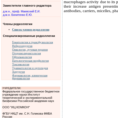
macrophages activity due to its 
Заместители главного редактора
their increase antigen present
antibodies, carriers, micelles, p
д.м.н., проф. Маевский Е.И.
д.м.н. Бонитенко Е.Ю.
Члены редколлегии
Список членов редколлегии
Специализированные редколлегии
Гематология и трансфузиология
Нейрохирургия
Онкология, лучевая терапия
Оториноларингология
Офтальмология
Патологическая морфология
Токсикология
Травматология и ортопедия
Хирургия
Фармакология, клиническая
фармакология
УЧРЕДИТЕЛИ:
Федеральное государственное бюджетное
учреждение науки Институт
теоретической и экспериментальной
биофизики Российской академии наук
ООО "ИЦ КОМКОН"
ФГБУ НКЦТ им. С.Н. Голикова ФМБА
России