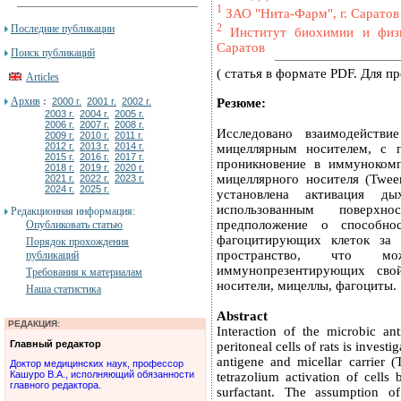
1
ЗАО "Нита-Фарм", г. Саратов
2
Последние публикации
Институт биохимии и физи
Саратов
Поиск публикаций
( статья в формате PDF. Для 
Articles
Архив
Резюме:
:
2000 г.
2001 г.
2002 г.
2003 г.
2004 г.
2005 г.
2006 г.
2007 г.
2008 г.
Исследовано взаимодействи
2009 г.
2010 г.
2011 г.
2012 г.
2013 г.
2014 г.
мицеллярным носителем, с 
2015 г.
2016 г.
2017 г.
проникновение в иммунокомп
2018 г.
2019 г.
2020 г.
мицеллярного носителя (Twee
2021 г.
2022 г.
2023 г.
2024 г.
2025 г.
установлена активация д
использованным поверхн
Редакционная информация:
предположение о способно
Опубликовать статью
фагоцитирующих клеток за 
Порядок прохождения
пространство, что м
публикаций
иммунопрезентирующих сво
Требования к материалам
носители, мицеллы, фагоциты.
Наша статистика
Abstract
РЕДАКЦИЯ:
Interaction of the microbic ant
Главный редактор
peritoneal cells of rats is inves
antigene and micellar carrier (
Доктор медицинских наук, профессор
Кашуро В.А., исполняющий обязанности
tetrazolium activation of cells 
главного редактора.
surfactant. The assumption of