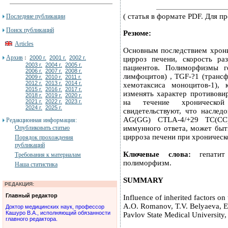
( статья в формате PDF. Для 
Последние публикации
Поиск публикаций
Резюме:
Articles
Основным последствием хрони
Архив
:
2000 г.
2001 г.
2002 г.
цирроз печени, скорость ра
2003 г.
2004 г.
2005 г.
пациентов. Полиморфизмы г
2006 г.
2007 г.
2008 г.
лимфоцитов) , TGF-?1 (транс
2009 г.
2010 г.
2011 г.
2012 г.
2013 г.
2014 г.
хемотаксиса моноцитов-1),
2015 г.
2016 г.
2017 г.
изменять характер противови
2018 г.
2019 г.
2020 г.
2021 г.
2022 г.
2023 г.
на течение хронической
2024 г.
2025 г.
свидетельствуют, что насле
AG(GG) CTLA-4/+29 TC(CC)
Редакционная информация:
Опубликовать статью
иммунного ответа, может бы
цирроза печени при хроничес
Порядок прохождения
публикаций
Ключевые слова:
гепатит 
Требования к материалам
полиморфизм.
Наша статистика
SUMMARY
РЕДАКЦИЯ:
Главный редактор
Influence of inherited factors o
A.O. Romanov, T.V. Belyaeva, E
Доктор медицинских наук, профессор
Кашуро В.А., исполняющий обязанности
Pavlov State Medical University,
главного редактора.