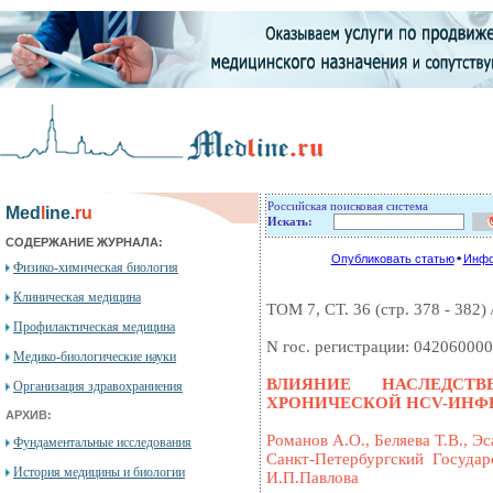
Российская поисковая система
Med
l
ine.
ru
Искать:
СОДЕРЖАНИЕ ЖУРНАЛА:
Опубликовать статью
Инфо
Физико-химическая биология
Клиническая медицина
ТОМ 7, СТ. 36 (стр. 378 - 382) 
Профилактическая медицина
N гос. регистрации: 04206000
Медико-биологические науки
ВЛИЯНИЕ НАСЛЕДСТ
Организация здравохраниения
ХРОНИЧЕСКОЙ HCV-ИНФ
АРХИВ:
Романов А.О., Беляева Т.В., Эс
Фундаментальные исследования
Санкт-Петербургский Госуда
История медицины и биологии
И.П.Павлова