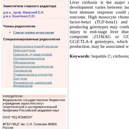
Liver cirrhosis is the major
Заместители главного редактора
development varies between ind
host immune response could p
д.м.н., проф. Маевский Е.И.
д.м.н. Бонитенко Е.Ю.
outcome. High monocyte chemoat
factor-beta1 (TGF-beta1) an
Члены редколлегии
producing genotypes may confer 
injury to end-stage liver dise
Список членов редколлегии
composite -2518(AG or GG
Специализированные редколлегии
GG)CTLA-4 genotypes, which a
production, may be associated wi
Гематология и трансфузиология
Нейрохирургия
Онкология, лучевая терапия
Keywords:
hepatitis C; cirrhos
Оториноларингология
Офтальмология
Патологическая морфология
Токсикология
Травматология и ортопедия
Хирургия
Фармакология, клиническая
фармакология
УЧРЕДИТЕЛИ:
Федеральное государственное бюджетное
учреждение науки Институт
теоретической и экспериментальной
биофизики Российской академии наук
ООО "ИЦ КОМКОН"
ФГБУ НКЦТ им. С.Н. Голикова ФМБА
России