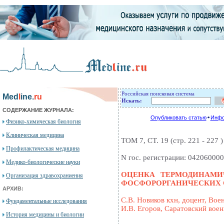
Российская поисковая система
Med
l
ine.
ru
Искать:
СОДЕРЖАНИЕ ЖУРНАЛА:
Опубликовать статью
Инфо
Физико-химическая биология
Клиническая медицина
ТОМ 7, СТ. 19 (стр. 221 - 227 ) 
Профилактическая медицина
N гос. регистрации: 04206000
Медико-биологические науки
ОЦЕНКА ТЕРМОДИНАМИ
Организация здравохраниения
ФОСФОРОРГАНИЧЕСКИХ 
АРХИВ:
С.В. Новиков кхн, доцент, Во
Фундаментальные исследования
И.В. Егоров, Саратовский вое
История медицины и биологии