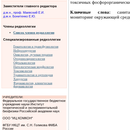
токсичных фосфорорганических
Заместители главного редактора
Ключевые слова:
санитар
д.м.н., проф. Маевский Е.И.
д.м.н. Бонитенко Е.Ю.
мониторинг окружающей среды
Члены редколлегии
Список членов редколлегии
Специализированные редколлегии
Гематология и трансфузиология
Нейрохирургия
Онкология, лучевая терапия
Оториноларингология
Офтальмология
Патологическая морфология
Токсикология
Травматология и ортопедия
Хирургия
Фармакология, клиническая
фармакология
УЧРЕДИТЕЛИ:
Федеральное государственное бюджетное
учреждение науки Институт
теоретической и экспериментальной
биофизики Российской академии наук
ООО "ИЦ КОМКОН"
ФГБУ НКЦТ им. С.Н. Голикова ФМБА
России