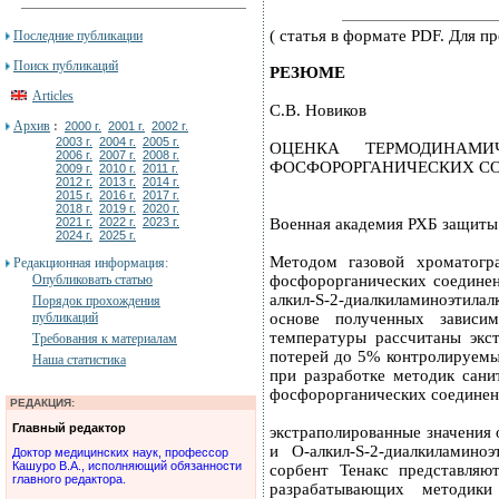
( статья в формате PDF. Для 
Последние публикации
Поиск публикаций
РЕЗЮМЕ
Articles
С.В. Новиков
Архив
:
2000 г.
2001 г.
2002 г.
2003 г.
2004 г.
2005 г.
ОЦЕНКА ТЕРМОДИНАМИ
2006 г.
2007 г.
2008 г.
ФОСФОРОРГАНИЧЕСКИХ СО
2009 г.
2010 г.
2011 г.
2012 г.
2013 г.
2014 г.
2015 г.
2016 г.
2017 г.
2018 г.
2019 г.
2020 г.
2021 г.
2022 г.
2023 г.
Военная академия РХБ защиты
2024 г.
2025 г.
Методом газовой хроматогр
Редакционная информация:
Опубликовать статью
фосфорорганических соединен
алкил-S-2-диалкиламиноэтила
Порядок прохождения
публикаций
основе полученных зависи
температуры рассчитаны экс
Требования к материалам
потерей до 5% контролируемы
Наша статистика
при разработке методик сани
фосфорорганических соединени
РЕДАКЦИЯ:
Главный редактор
экстраполированные значения
и O-алкил-S-2-диалкиламино
Доктор медицинских наук, профессор
Кашуро В.А., исполняющий обязанности
сорбент Тенакс представляю
главного редактора.
разрабатывающих методики 