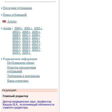
Последние публикации
Поиск публикаций
Articles
Архив
:
2000 г.
2001 г.
2002 г.
2003 г.
2004 г.
2005 г.
2006 г.
2007 г.
2008 г.
2009 г.
2010 г.
2011 г.
2012 г.
2013 г.
2014 г.
2015 г.
2016 г.
2017 г.
2018 г.
2019 г.
2020 г.
2021 г.
2022 г.
2023 г.
2024 г.
2025 г.
Редакционная информация:
Опубликовать статью
Порядок прохождения
публикаций
Требования к материалам
Наша статистика
РЕДАКЦИЯ:
Главный редактор
Доктор медицинских наук, профессор
Кашуро В.А., исполняющий обязанности
главного редактора.