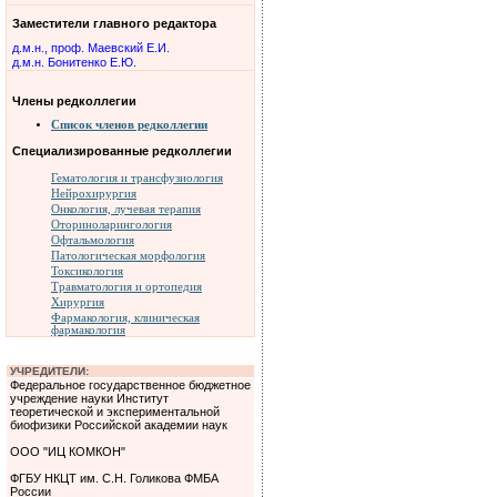
Заместители главного редактора
д.м.н., проф. Маевский Е.И.
д.м.н. Бонитенко Е.Ю.
Члены редколлегии
Список членов редколлегии
Специализированные редколлегии
Гематология и трансфузиология
Нейрохирургия
Онкология, лучевая терапия
Оториноларингология
Офтальмология
Патологическая морфология
Токсикология
Травматология и ортопедия
Хирургия
Фармакология, клиническая
фармакология
УЧРЕДИТЕЛИ:
Федеральное государственное бюджетное
учреждение науки Институт
теоретической и экспериментальной
биофизики Российской академии наук
ООО "ИЦ КОМКОН"
ФГБУ НКЦТ им. С.Н. Голикова ФМБА
России