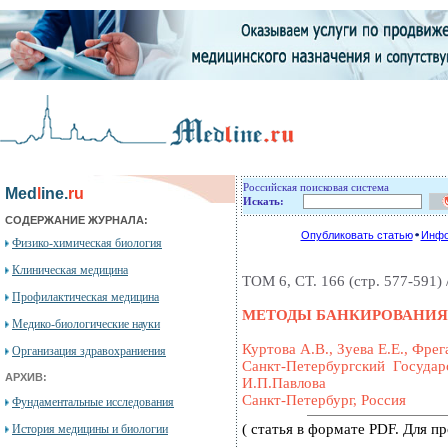
Российская поисковая система
Med
l
ine.
ru
Искать:
СОДЕРЖАНИЕ ЖУРНАЛА:
Опубликовать статью
Инфо
Физико-химическая биология
Клиническая медицина
ТОМ 6, СТ. 166 (стр. 577-591) 
Профилактическая медицина
МЕТОДЫ БАНКИРОВАНИЯ
Медико-биологические науки
Куртова А.В., Зуева Е.Е., Фрег
Организация здравохраниения
Санкт-Петербургский Госуда
АРХИВ:
И.П.Павлова
Санкт-Петербург, Россия
Фундаментальные исследования
( статья в формате PDF. Для 
История медицины и биологии