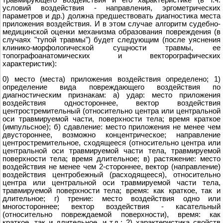
условий воздействия - направления, эргометрических
параметров и др.) должна предшествовать диагностика места
приложения воздействия. И в этом случае алгоритм судебно-
медицинской оценки механизма образования повреждения (в
случаях "тупой травмы") будет следующим (после уяснения
клинико-морфологической сущности травмы, еe
топографоанатомических и векторографических
характеристик):
0) место (места) приложения воздействия определено; 1)
определение вида повреждающего воздействия по
диагностическим признакам: а) удар: место приложения
воздействия одностороннее, вектор воздействия
центростремительный (относительно центра или центральной
оси травмируемой части, поверхности тела; время краткое
(импульсное); б) сдавление: место приложения не менее чем
двустороннее, возможно концентрическое; направление
центростремительное, сходящееся (относительно центра или
центральной оси травмируемой части тела, травмируемой
поверхности тела; время длительное; в) растяжение: место
воздействия не менее чем 2-стороннее, вектор (направление)
воздействия центробежный (расходящееся), относительно
центра или центральной оси травмируемой части тела,
травмируемой поверхности тела; время: как краткое, так и
длительное; г) трение: место воздействия одно или
многостороннее; вектор воздействия - касательный
(относительно повреждаемой поверхности), время: как
краткое, так и длительное, и т.д.; 2) характеристика свойств