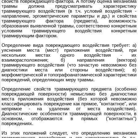
свойств повреждающего фактора. А потому оценка механизма
травмы должна предусматривать характеристику
травмирующего воздействия (в т.ч. условий воздействия -
направление, эргометрические параметры и др.) и свойства
травмирующего фактора (предмета), возможность
образования выявленной травмы, соответственно конкретным
условиям травмирующего воздействия конкретным
травмирующим фактором.
Определение вида повреждающего воздействия требует: а)
уяснения места (мест) приложения воздействий, при
нескольких местах одного воздействия - их
взаиморасположения; б) направления (вектора)
травмирующего воздействия (что зачастую невозможно без
диагностики места или стороны воздействия); в)
морфометрической и топографоанатомической характеристики
повреждений, определяющих меру травмы.
Определение свойств травмирующего предмета (особенно
повреждающей поверхности) немыслимо без диагностики
места приложения воздействия (без которой невозможно
классифицировать повреждение как прямое, "контактное", или
непрямое - на удалении от места воздействия).
Диагностические особенности травмирующей поверхности, в
основном, отображаются в прямых ("контактных")
повреждениях.
Из этих положений следует, что определению механизма
травмирующего воздействия и его характеристике (в т.ч.