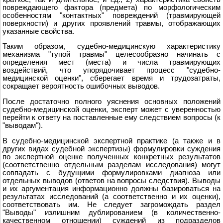
повреждающего фактора (предмета) по морфологическим
особенностям "контактных" повреждений (травмирующей
поверхности) и других проявлений травмы, отображающих
указанные свойства.
Таким образом, судебно-медицинскую характеристику
механизма "тупой травмы" целесообразно начинать с
определения мест (места) и числа травмирующих
воздействий, что упорядочивает процесс "судебно-
медицинской оценки", сберегает время и трудозатраты,
сокращает вероятность ошибочных выводов.
После достаточно полного уяснения основных положений
судебно-медицинской оценки, эксперт может с уверенностью
перейти к ответу на поставленные ему следствием вопросы (к
"выводам").
В судебно-медицинской экспертной практике (а также и в
других видах судебной экспертизы) формулировки суждения
по экспертной оценке полученных конкретных результатов
(соответственно отдельным разделам исследования) могут
совпадать с будущими формулировками диагноза или
отдельных выводов (ответов на вопросы следствия). Выводы
и их аргументация информационно должны базироваться на
результатах исследований (а соответственно и их оценки),
соответствовать им. Не следует загромождать раздел
"Выводы" излишним дублированием (в количественно-
качественном отношении) суждений из подразделов