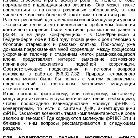
нормального индивидуального развития. Она может также
вовлекаться в патогенез различных заболеваний, в том
числе генетических болезней, к которым относится и рак.
Рассматриваемый здесь механизм ионной модуляции уровня
экспрессии генов и его приложение к проблемам биологии
клеточного старения были частично рассмотрены ранее в
[33,34] и на двух конференциях - в Сан-Франциско и
Гейдельберге, обе в 1998 году, посвященных роли теломер в
биологии стареющих и раковых клетках. Поскольку уже
доказана предсказанная мной корреляция между процессом
укорочения теломер и старением клеток размножающегося
клона, представляет интерес выяснение возможного
причинного механизма подобной корреляции.
Соответствующие предсказания и история вопроса
изложены в работах [5,6,31,7,32]. Природу теломерного
сигнала можно было бы понять с учетом развиваемых
представлений о фонтанном механизме модуляции
активности генов.
Итак, согласно фонтанному, или гейзерному, механизму
модуляции активности эукариотических генов, необходимо,
чтобы происходило взаимодействие молекул фРНК с
конвертерами, то есть с сайтами ДНК, акцептирующими
фРНК. Как может возникать такая комплементарность в ходе
эволюции геномов? Где кодируются молекулы фРНК? Эти и
близкие к ним вопросы рассматриваются в следующем
разделе.
ГДЕ КОДИРУЮТСЯ РАЗНЫЕ МОЛЕКУЛЫ фРНК?