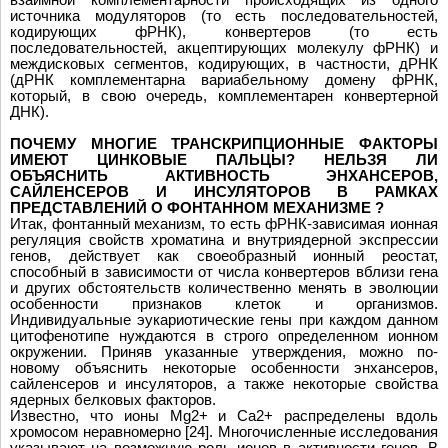
источника модуляторов (то есть последовательностей,
кодирующих фРНК), конвертеров (то есть
последовательностей, акцептирующих молекулу фРНК) и
междисковых сегментов, кодирующих, в частности, дРНК
(дРНК комплементарна вариабельному домену фРНК,
который, в свою очередь, комплементарен конвертерной
ДНК).
ПОЧЕМУ МНОГИЕ ТРАНСКРИПЦИОННЫЕ ФАКТОРЫ
ИМЕЮТ ЦИНКОВЫЕ ПАЛЬЦЫ? НЕЛЬЗЯ ЛИ
ОБЪЯСНИТЬ АКТИВНОСТЬ ЭНХАНСЕРОВ,
САЙЛЕНСЕРОВ И ИНСУЛЯТОРОВ В РАМКАХ
ПРЕДСТАВЛЕНИЙ О ФОНТАННОМ МЕХАНИЗМЕ ?
Итак, фонтанный механизм, то есть фРНК-зависимая ионная
регуляция свойств хроматина и внутриядерной экспрессии
генов, действует как своеобразный ионный реостат,
способный в зависимости от числа конвертеров вблизи гена
и других обстоятельств количественно менять в эволюции
особенности признаков клеток и организмов.
Индивидуальные эукариотические гены при каждом данном
цитофенотипе нуждаются в строго определенном ионном
окружении. Приняв указанные утверждения, можно по-
новому объяснить некоторые особенности энхансеров,
сайленсеров и инсуляторов, а также некоторые свойства
ядерных белковых факторов.
Известно, что ионы Mg2+ и Ca2+ распределены вдоль
хромосом неравномерно [24]. Многочисленные исследования
указывают на возможную роль ионов в активности генов. В