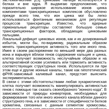
белках и вне ядра. Я выдвигаю предположение, что
поразительно широкое использование ионов цинка
компонентами транскрипционных комплексов обусловлено
прежде всего тем, что ион цинка мог бы легко
использоваться фонтанным механизмом для регуляции
процессов транскрипции. Известно, что ядерные
гормональные рецепторы составляют большую семью
транскрипционных факторов, обладающих цинковыми
пальцами.
Локальный дефицит цинковых ионов, как и их дозированный
избыток, могли бы, по-видимому, радикальным образом
менять транскрипционную активность того или иного гена.
Имея в своем распоряжении по меньшей мере два разных
иона и варьируя вблизи генов содержание кальция и цинка,
клетка получает возможность неслучайным образом и на
альтернативной основе усиливать или тормозить активность
соответствующих структурных генов. Используются ли при
этом еще и другие ионные каналы, такие как гипотетический
фРНК-зависимый калиевый канал, предстоит выяснить
экспериментально.
В связи с этими обстоятельствами любая эукариотическая
клетка получает возможность манипулировать активностью
генов с помощью так сказать своеобразного "ионного кода". В
зависимости от природы конвертеров, необходимых для
формирования того или иного ионного канала вблизи данного
структурного гена, и в зависимости от специфичности белков
хроматина, связанных с данным сегментом хромосомы,
изменение локального ионного окружения может и неизбежно