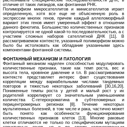
отличие от таких лигандов, как фонтанная РНК.
Полиморфизм микросателлитов и минисателлитов играет
определенную, хотя все еще не объясненную роль в
экспрессии многих генов, причем каждый аллеломорфный
вариант этих генов имеет умеренный эффект в отношении
данного фенотипа. Большинство количественных признаков
контролируется не одной какой-то последовательностью, а с
участием сложных наборов сателлитной ДНК [11]. В
рассматриваемом контексте, указанный полиморфизм можно
было бы истолковать как обладание указанными здесь
компонентами фонтанной системы.
ФОНТАННЫЙ МЕХАНИЗМ И ПАТОЛОГИЯ
Фонтанный механизм наделен способностью модулировать
количественные признаки, такие как темп роста, вес и
высота тела, кровяное давление и т.п. В рассматриваемом
контексте представляет интерес факт существования
корреляции между вариабельными числами тандемных
повторов и тяжестью некоторых заболеваний [30,16,20].
Пониженные темпы роста у детей и малый рост у их
родителей коррелирует со значительным уменьшением
количества C-гетерохроматина в субтеломерных и
перицентромерных регионах [8]. Течение некоторых
мультигенных болезней, в том числе и рака, частично может
быть понято как особенности функционирования
количественных признаков клеток [13]. Многие раковые
клетки отличаются не только по специфическим мутациям
структурных генов, но и по своим количественным