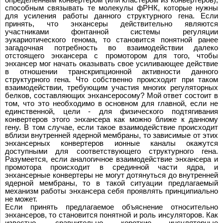
способным связывать те молекулы фРНК, которые нужны
для усиления работы данного структурного гена. Если
принять, что энхансеры действительно являются
участниками фонтанной системы регуляции
эукариотического генома, то становится понятной ранее
загадочная потребность во взаимодействии далеко
отстоящего энхансера с промотором для того, чтобы
энхансер мог начать оказывать свое усиливающее действие
в отношении транскрипционной активности данного
структурного гена. Что собственно происходит при таком
взаимодействии, требующим участия многих регуляторных
белков, составляющих энхансеросому? Мой ответ состоит в
том, что это необходимо в основном для главной, если не
единственной, цели - для физического подтягивания
конвертеров этого энхансера как можно ближе к данному
гену. В том случае, если такое взаимодействие происходит
вблизи внутренней ядерной мембраны, то зависимые от этих
энхансерных конвертеров ионные каналы окажутся
доступными для соответствующего структурного гена.
Разумеется, если аналогичное взаимодействие энхансера и
промотора происходит в срединной части ядра, и
энхансерные конвертеры не могут дотянуться до внутренней
ядерной мембраны, то в такой ситуации предлагаемый
механизм работы энхансера себя проявлять принципиально
не может.
Если принять предлагаемое объяснение относительно
энхансеров, то становится понятной и роль инсуляторов. Как
известно, сравнительно короткие инсуляторные