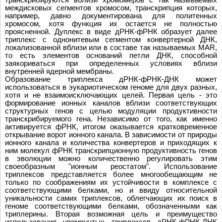
междисковых сегментов хромосом, транскрипция которых,
например, давно документирована для политенных
хромосом, хотя функция их остается не полностью
проясненной. Дуплекс в виде дРНК-фРНК образует далее
триплекс с однонитевым сегментом конвертерной ДНК,
локализованной вблизи или в составе так называемых MAR,
то есть элементов оснований петли ДНК, способной
заякориваться при определенных условиях вблизи
внутренней ядерной мембраны.
Образование триплекса дРНК-фРНК-ДНК может
использоваться в эукариотическом геноме для двух разных,
хотя и не взаимоисключающих целей. Первая цель - это
формирование ионных каналов вблизи соответствующих
структурных генов с целью модуляции продуктивности
транскрибируемого гена. Независимо от того, как именно
активируется фРНК, итогом оказывается кратковременное
открывание ворот ионного канала. В зависимости от природы
ионного канала и количества конвертеров и приходящих к
ним молекул фРНК транскрипционную продуктивность генов
в эволюции можно количественно регулировать этим
своеобразным "ионным реостатом". Использование
триплексов представляется более многообещающим не
только по соображениям их устойчивости в комплексе с
соответствующими белками, но и ввиду относительной
уникальности самих триплексов, облегчающих их поиск в
геноме соответствующими белками, обозначенными как
триплерины. Вторая возможная цель и преимущество
использования упомянутых триплексов дРНК-фРНК-ДНК