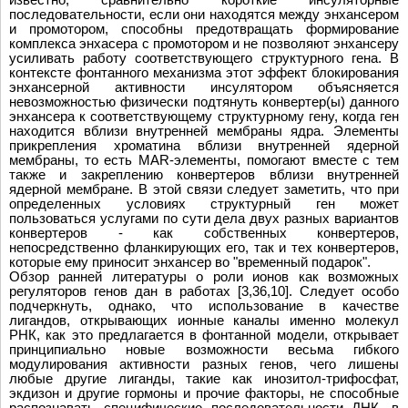
последовательности, если они находятся между энхансером
и промотором, способны предотвращать формирование
комплекса энхасера с промотором и не позволяют энхансеру
усиливать работу соответствующего структурного гена. В
контексте фонтанного механизма этот эффект блокирования
энхансерной активности инсулятором объясняется
невозможностью физически подтянуть конвертер(ы) данного
энхансера к соответствующему структурному гену, когда ген
находится вблизи внутренней мембраны ядра. Элементы
прикрепления хроматина вблизи внутренней ядерной
мембраны, то есть MAR-элементы, помогают вместе с тем
также и закреплению конвертеров вблизи внутренней
ядерной мембране. В этой связи следует заметить, что при
определенных условиях структурный ген может
пользоваться услугами по сути дела двух разных вариантов
конвертеров - как собственных конвертеров,
непосредственно фланкирующих его, так и тех конвертеров,
которые ему приносит энхансер во "временный подарок".
Обзор ранней литературы о роли ионов как возможных
регуляторов генов дан в работах [3,36,10]. Следует особо
подчеркнуть, однако, что использование в качестве
лигандов, открывающих ионные каналы именно молекул
РНК, как это предлагается в фонтанной модели, открывает
принципиально новые возможности весьма гибкого
модулирования активности разных генов, чего лишены
любые другие лиганды, такие как инозитол-трифосфат,
экдизон и другие гормоны и прочие факторы, не способные
распознавать специфические последовательности ДНК, в