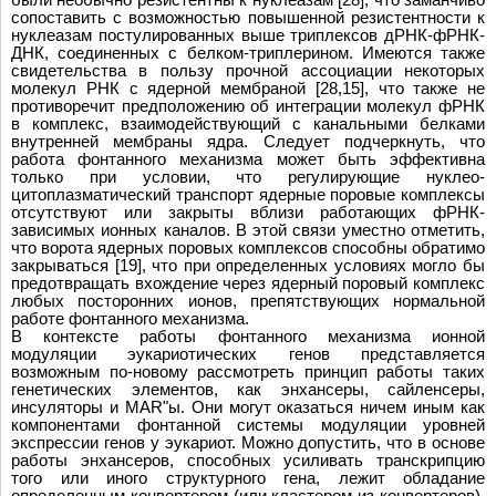
сопоставить с возможностью повышенной резистентности к
нуклеазам постулированных выше триплексов дРНК-фРНК-
ДНК, соединенных с белком-триплерином. Имеются также
свидетельства в пользу прочной ассоциации некоторых
молекул РНК с ядерной мембраной [28,15], что также не
противоречит предположению об интеграции молекул фРНК
в комплекс, взаимодействующий с канальными белками
внутренней мембраны ядра. Следует подчеркнуть, что
работа фонтанного механизма может быть эффективна
только при условии, что регулирующие нуклео-
цитоплазматический транспорт ядерные поровые комплексы
отсутствуют или закрыты вблизи работающих фРНК-
зависимых ионных каналов. В этой связи уместно отметить,
что ворота ядерных поровых комплексов способны обратимо
закрываться [19], что при определенных условиях могло бы
предотвращать вхождение через ядерный поровый комплекс
любых посторонних ионов, препятствующих нормальной
работе фонтанного механизма.
В контексте работы фонтанного механизма ионной
модуляции эукариотических генов представляется
возможным по-новому рассмотреть принцип работы таких
генетических элементов, как энхансеры, сайленсеры,
инсуляторы и MAR"ы. Они могут оказаться ничем иным как
компонентами фонтанной системы модуляции уровней
экспрессии генов у эукариот. Можно допустить, что в основе
работы энхансеров, способных усиливать транскрипцию
того или иного структурного гена, лежит обладание
определенным конвертером (или кластером из конвертеров),