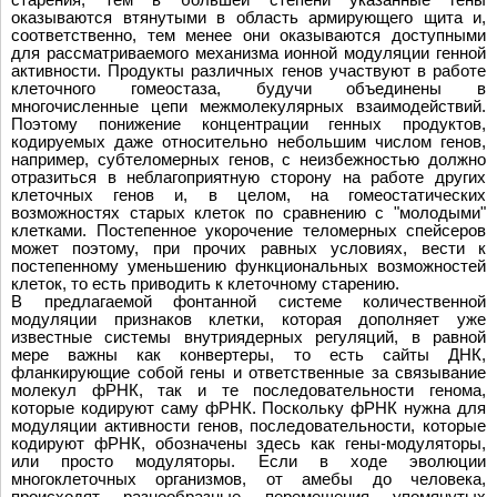
оказываются втянутыми в область армирующего щита и,
соответственно, тем менее они оказываются доступными
для рассматриваемого механизма ионной модуляции генной
активности. Продукты различных генов участвуют в работе
клеточного гомеостаза, будучи объединены в
многочисленные цепи межмолекулярных взаимодействий.
Поэтому понижение концентрации генных продуктов,
кодируемых даже относительно небольшим числом генов,
например, субтеломерных генов, с неизбежностью должно
отразиться в неблагоприятную сторону на работе других
клеточных генов и, в целом, на гомеостатических
возможностях старых клеток по сравнению с "молодыми"
клетками. Постепенное укорочение теломерных спейсеров
может поэтому, при прочих равных условиях, вести к
постепенному уменьшению функциональных возможностей
клеток, то есть приводить к клеточному старению.
В предлагаемой фонтанной системе количественной
модуляции признаков клетки, которая дополняет уже
известные системы внутриядерных регуляций, в равной
мере важны как конвертеры, то есть сайты ДНК,
фланкирующие собой гены и ответственные за связывание
молекул фРНК, так и те последовательности генома,
которые кодируют саму фРНК. Поскольку фРНК нужна для
модуляции активности генов, последовательности, которые
кодируют фРНК, обозначены здесь как гены-модуляторы,
или просто модуляторы. Если в ходе эволюции
многоклеточных организмов, от амебы до человека,
происходят разнообразные перемещения упомянутых