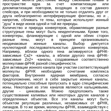
пространстве ядра за счет компактизации или
декомпактизации повторов, входящих в состав данного
спейсора, и при необходимости не только отдалять друг от
друга неблагоприятно интерферирующие фонтаны, но и ,
напротив, сближать те гены, которые используют ионный
"душ" в виде ионов одной и той же природы.
Количество и природа конвертеров, обрамляющие разные
структурные гены могут быть неидентичными. Кроме того,
конвертеры, фланкирующие с одной или обеих сторон
разные гены, могут в принципе организовывать
неодинаковые ионные каналы. Выбор диктуется
нуклеотидной последовательностью данного конвертера.
Например, вблизи одного гена активируются фРНК-
зависимые Ca2+ -каналы, а вблизи другого гена фРНК-
зависимые Zn2+ -каналы, создаваемые соответственно
молекулами фРНК разной специфичности.
Для активации ионного канала при участии соответствующей
молекулы фРНК необходимо сочетание комплекса
факторов. Внутренняя ядерная мембрана, согласно
предположению, несет в себе закрытые ионные каналы,
потенциально способные пропускать в ядро специфические
ионы. Некоторые из этих каналов являются кальциевыми,
другие - цинковыми. Можно предположить также
существование калиевых или некоторых других каналов у
определенных объектов. Все эти каналы могут быть
объектом регуляции различных, независимых от фРНК,
лигандов. В то же время, молекулы фРНК, взаимодействуя с
этими каналами, дают эффект, принципиально отличный от