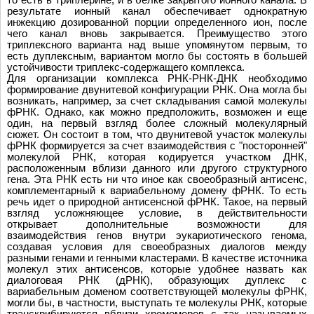
результате ионный канал обеспечивает однократную
инжекцию дозированной порции определенного ион, после
чего канал вновь закрывается. Преимущество этого
триплексного варианта над выше упомянутом первым, то
есть дуплексным, вариантом могло бы состоять в большей
устойчивости триплекс-содержащего комплекса.
Для организации комплекса РНК-РНК-ДНК необходимо
формирование двунитевой конфигурации РНК. Она могла бы
возникать, например, за счет складывания самой молекулы
фРНК. Однако, как можно предположить, возможен и еще
один, на первый взгляд более сложный молекулярный
сюжет. Он состоит в том, что двунитевой участок молекулы
фРНК формируется за счет взаимодействия с "посторонней"
молекулой РНК, которая кодируется участком ДНК,
расположенным вблизи данного или другого структурного
гена. Эта РНК есть ни что иное как своеобразный антисенс,
комплементарный к вариабельному домену фРНК. То есть
речь идет о природной антисенсной фРНК. Такое, на первый
взгляд усложняющее условие, в действительности
открывает дополнительные возможности для
взаимодействия генов внутри эукариотического генома,
создавая условия для своеобразных диалогов между
разными генами и генными кластерами. В качестве источника
молекул этих антисенсов, которые удобнее назвать как
диалоговая РНК (дРНК), образующих дуплекс с
вариабельным доменом соответствующей молекулы фРНК,
могли бы, в частности, выступать те молекулы РНК, которые
транскрибируются вблизи хромомеров с так называемых