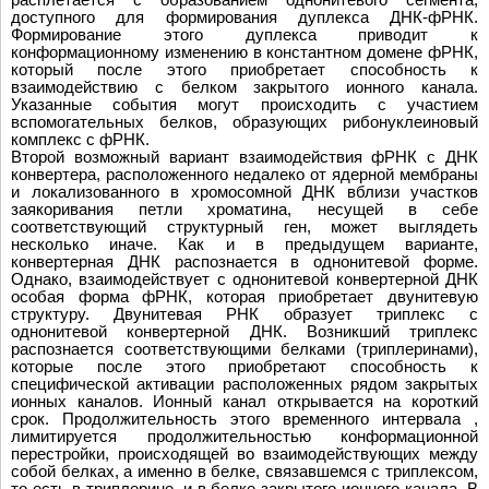
доступного для формирования дуплекса ДНК-фРНК.
Формирование этого дуплекса приводит к
конформационному изменению в константном домене фРНК,
который после этого приобретает способность к
взаимодействию с белком закрытого ионного канала.
Указанные события могут происходить с участием
вспомогательных белков, образующих рибонуклеиновый
комплекс с фРНК.
Второй возможный вариант взаимодействия фРНК с ДНК
конвертера, расположенного недалеко от ядерной мембраны
и локализованного в хромосомной ДНК вблизи участков
заякоривания петли хроматина, несущей в себе
соответствующий структурный ген, может выглядеть
несколько иначе. Как и в предыдущем варианте,
конвертерная ДНК распознается в однонитевой форме.
Однако, взаимодействует с однонитевой конвертерной ДНК
особая форма фРНК, которая приобретает двунитевую
структуру. Двунитевая РНК образует триплекс с
однонитевой конвертерной ДНК. Возникший триплекс
распознается соответствующими белками (триплеринами),
которые после этого приобретают способность к
специфической активации расположенных рядом закрытых
ионных каналов. Ионный канал открывается на короткий
срок. Продолжительность этого временного интервала ,
лимитируется продолжительностью конформационной
перестройки, происходящей во взаимодействующих между
собой белках, а именно в белке, связавшемся с триплексом,
то есть в триплерине, и в белке закрытого ионного канала. В