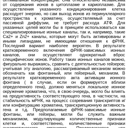
от содержания ионов в цитоплазме и кариоплазме. Для
осуществления указанного кондиционирования клетка
расходует энергию, но сам выход ионов из перинуклеарного
пространства к хроматину, осуществляемый за счет
пассивной диффузии, не требует расхода АТФ. Для
указанных целей могли бы в принципе использоваться как
специализированные ионные каналы, так и, например, такие
Ca2+ и Zn2+ каналы, которые могут быть активированы и
иными лигандами, не имеющими отношения к фРНК.
Последний вариант наиболее вероятен. В результате
кратковременного включения фРНК-зависимых ионных
каналов, они осуществляют однократный вброс
специфических ионов. Работу таких ионных каналов можно,
фигурально выражаясь, сравнить с деятельностью гейзеров;
учитывая эту аналогию, рассматриваемый механизм можно
обозначать как фонтанный, или гейзерный, механизм. В
результате кратковременного акта активации ионного
фонтана ( в случае, если он формируется вблизи
определенного гена), должно меняться локальное ионное
окружение хроматина, что, в свою очередь, могло бы влиять
на продуктивность соответствующего гена, в частности, на
стабильность мРНК, на процесс созревания транскриптов и/
или конфигурацию хроматина, транскрипционную активность
гена и т.д. Предполагаемые фРНК-зависимые ионные
фонтаны, или гейзеры, могли бы служить важным
механизмом, модулирующим количественные признаки
клетки и, соответственно, количественные признаки
эукариотического организма. Предполагается, что