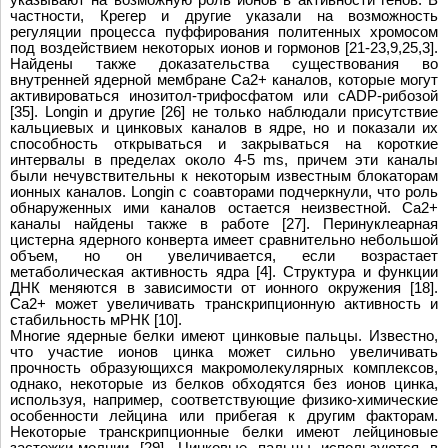
частности, Крегер и другие указали на возможность
регуляции процесса пуффирования политенных хромосом
под воздействием некоторых ионов и гормонов [21-23,9,25,3].
Найдены также доказательства существования во
внутренней ядерной мембране Ca2+ каналов, которые могут
активироваться инозитол-трифосфатом или cADP-рибозой
[35]. Longin и другие [26] не только наблюдали присутствие
кальциевых и цинковых каналов в ядре, но и показали их
способность открываться и закрываться на короткие
интервалы в пределах около 4-5 ms, причем эти каналы
были нечувствительны к некоторым известным блокаторам
ионных каналов. Longin с соавторами подчеркнули, что роль
обнаруженных ими каналов остается неизвестной. Ca2+
каналы найдены также в работе [27]. Перинуклеарная
цистерна ядерного конверта имеет сравнительно небольшой
объем, но он увеличивается, если возрастает
метаболическая активность ядра [4]. Структура и функции
ДНК меняются в зависимости от ионного окружения [18].
Ca2+ может увеличивать транскрипционную активность и
стабильность мРНК [10].
Многие ядерные белки имеют цинковые пальцы. Известно,
что участие ионов цинка может сильно увеличивать
прочность образующихся макромолекулярных комплексов,
однако, некоторые из белков обходятся без ионов цинка,
используя, например, соответствующие физико-химические
особенности лейцина или прибегая к другим факторам.
Некоторые транскрипционные белки имеют лейциновые
застежки-молнии [29]. Цинковые пальцы используются в