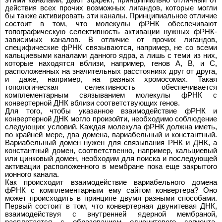
действия всех прочих возможных лигандов, которые могли
бы также активировать эти каналы. Принципиальное отличие
состоит в том, что молекулы фРНК обеспечивают
топографическую селективность активации нужных фРНК-
зависимых каналов. В отличие от прочих лигандов,
специфические фРНК связываются, например, не со всеми
кальциевыми каналами данного ядра, а лишь с теми из них,
которые находятся вблизи, например, генов А, В, и С,
расположенных на значительных расстояниях друг от друга,
и даже, например, на разных хромосомах. Такая
топологическая селективность обеспечивается
комплементарным связыванием молекулы фРНК с
конвертерной ДНК вблизи соответствующих генов.
Для того, чтобы указанное взаимодействие фРНК и
конвертерной ДНК могло произойти, необходимо соблюдение
следующих условий. Каждая молекула фРНК должна иметь,
по крайней мере, два домена, вариабельный и константный.
Вариабельный домен нужен для связывания РНК и ДНК, а
константный домен, соответственно, например, кальциевый
или цинковый домен, необходим для поиска и последующей
активации расположенного в мембране пока еще закрытого
ионного канала.
Как происходит взаимодействие вариабельного домена
фРНК с комплементарным ему сайтом конвертера? Оно
может происходить в принципе двумя разными способами.
Первый состоит в том, что конвертерная двунитевая ДНК,
взаимодействуя с внутренней ядерной мембраной,
расплетается с образованием однонитевого сегмента,