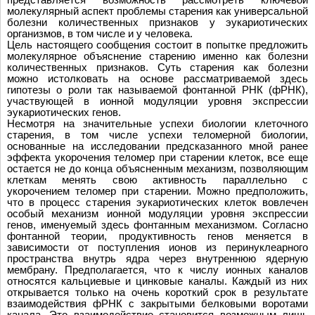
молекулярный аспект проблемы старения как универсальной
болезни количественных признаков у эукариотических
организмов, в том числе и у человека.
Цель настоящего сообщения состоит в попытке предложить
молекулярное объяснение старению именно как болезни
количественных признаков. Суть старения как болезни
можно истолковать на основе рассматриваемой здесь
гипотезы о роли так называемой фонтанной РНК (фРНК),
участвующей в ионной модуляции уровня экспрессии
эукариотических генов.
Несмотря на значительные успехи биологии клеточного
старения, в том числе успехи теломерной биологии,
основанные на исследовании предсказанного мной ранее
эффекта укорочения теломер при старении клеток, все еще
остается не до конца объясненным механизм, позволяющим
клеткам менять свою активность параллельно с
укорочением теломер при старении. Можно предположить,
что в процесс старения эукариотических клеток вовлечен
особый механизм ионной модуляции уровня экспрессии
генов, именуемый здесь фонтанным механизмом. Согласно
фонтанной теории, продуктивность генов меняется в
зависимости от поступления ионов из перинуклеарного
пространства внутрь ядра через внутреннюю ядерную
мембрану. Предполагается, что к числу ионных каналов
относятся кальциевые и цинковые каналы. Каждый из них
открывается только на очень короткий срок в результате
взаимодействия фРНК с закрытыми белковыми воротами
канала. Это взаимодействие становится возможным лишь