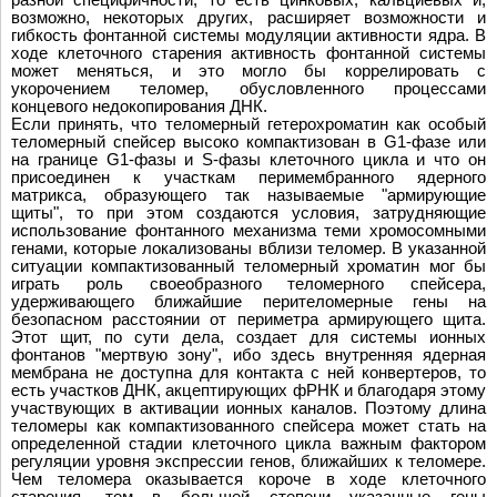
возможно, некоторых других, расширяет возможности и
гибкость фонтанной системы модуляции активности ядра. В
ходе клеточного старения активность фонтанной системы
может меняться, и это могло бы коррелировать с
укорочением теломер, обусловленного процессами
концевого недокопирования ДНК.
Если принять, что теломерный гетерохроматин как особый
теломерный спейсер высоко компактизован в G1-фазе или
на границе G1-фазы и S-фазы клеточного цикла и что он
присоединен к участкам перимембранного ядерного
матрикса, образующего так называемые "армирующие
щиты", то при этом создаются условия, затрудняющие
использование фонтанного механизма теми хромосомными
генами, которые локализованы вблизи теломер. В указанной
ситуации компактизованный теломерный хроматин мог бы
играть роль своеобразного теломерного спейсера,
удерживающего ближайшие перителомерные гены на
безопасном расстоянии от периметра армирующего щита.
Этот щит, по сути дела, создает для системы ионных
фонтанов "мертвую зону", ибо здесь внутренняя ядерная
мембрана не доступна для контакта с ней конвертеров, то
есть участков ДНК, акцептирующих фРНК и благодаря этому
участвующих в активации ионных каналов. Поэтому длина
теломеры как компактизованного спейсера может стать на
определенной стадии клеточного цикла важным фактором
регуляции уровня экспрессии генов, ближайших к теломере.
Чем теломера оказывается короче в ходе клеточного
старения, тем в большей степени указанные гены