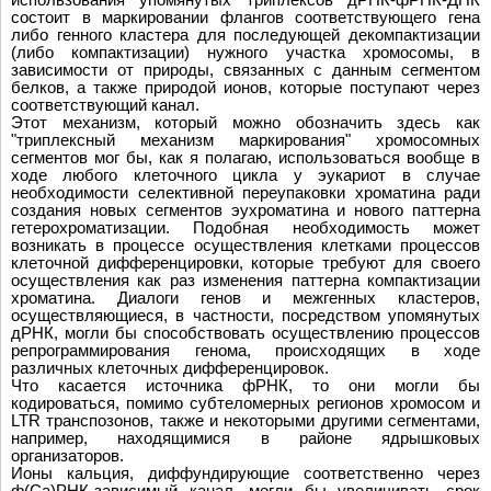
состоит в маркировании флангов соответствующего гена
либо генного кластера для последующей декомпактизации
(либо компактизации) нужного участка хромосомы, в
зависимости от природы, связанных с данным сегментом
белков, а также природой ионов, которые поступают через
соответствующий канал.
Этот механизм, который можно обозначить здесь как
"триплексный механизм маркирования" хромосомных
сегментов мог бы, как я полагаю, использоваться вообще в
ходе любого клеточного цикла у эукариот в случае
необходимости селективной переупаковки хроматина ради
создания новых сегментов эухроматина и нового паттерна
гетерохроматизации. Подобная необходимость может
возникать в процессе осуществления клетками процессов
клеточной дифференцировки, которые требуют для своего
осуществления как раз изменения паттерна компактизации
хроматина. Диалоги генов и межгенных кластеров,
осуществляющиеся, в частности, посредством упомянутых
дРНК, могли бы способствовать осуществлению процессов
репрограммирования генома, происходящих в ходе
различных клеточных дифференцировок.
Что касается источника фРНК, то они могли бы
кодироваться, помимо субтеломерных регионов хромосом и
LTR транспозонов, также и некоторыми другими сегментами,
например, находящимися в районе ядрышковых
организаторов.
Ионы кальция, диффундирующие соответственно через
ф(Ca)РНК-зависимый канал, могли бы увеличивать срок