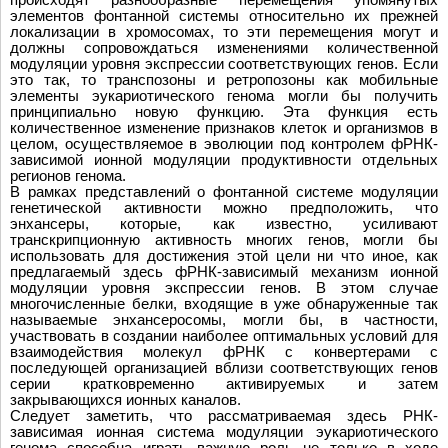
элементов фонтанной системы относительно их прежней
локализации в хромосомах, то эти перемещения могут и
должны сопровождаться изменениями количественной
модуляции уровня экспрессии соответствующих генов. Если
это так, то транспозоны и ретропозоны как мобильные
элементы эукариотического генома могли бы получить
принципиально новую функцию. Эта функция есть
количественное изменение признаков клеток и организмов в
целом, осуществляемое в эволюции под контролем фРНК-
зависимой ионной модуляции продуктивности отдельных
регионов генома.
В рамках представлений о фонтанной системе модуляции
генетической активности можно предположить, что
энхансеры, которые, как известно, усиливают
транскрипционную активность многих генов, могли бы
использовать для достижения этой цели ни что иное, как
предлагаемый здесь фРНК-зависимый механизм ионной
модуляции уровня экспрессии генов. В этом случае
многочисленные белки, входящие в уже обнаруженные так
называемые энхансеросомы, могли бы, в частности,
участвовать в создании наиболее оптимальных условий для
взаимодействия молекул фРНК с конвертерами с
последующей организацией вблизи соответствующих генов
серии кратковременно активируемых и затем
закрывающихся ионных каналов.
Следует заметить, что рассматриваемая здесь РНК-
зависимая ионная система модуляции эукариотического
генома способна играть важную роль не только в ходе