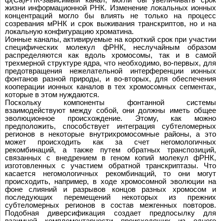
жизни информационной РНК. Изменение локальных ионных
концентраций могло бы влиять не только на процесс
созревания мРНК и срок выживания транскриптов, но и на
локальную конфигурацию хроматина.
Ионные каналы, активируемые на короткий срок при участии
специфических молекул фРНК, неслучайным образом
распределяются как вдоль хромосомы, так и в самой
трехмерной структуре ядра, что необходимо, во-первых, для
предотвращения нежелательной интерференции ионных
фонтанов разной природы, и во-вторых, для обеспечения
кооперации ионных каналов в тех хромосомных сегментах,
которые в этом нуждаются.
Поскольку компоненты фонтанной системы
взаимодействуют между собой, они должны иметь общее
эволюционное происхождение. Этому, как можно
предположить, способствует интеграция субтеломерных
регионов в некоторые внутрихромосомные районы, а это
может происходить как за счет негомологичных
рекомбинаций, а также путем обратных транспозиций,
связанных с внедрением в геном копий молекул фРНК,
изготовленных с участием обратной транскриптазы. Что
касается негомологичных рекомбинаций, то они могут
происходить, например, в ходе хромосомной эволюции на
фоне слияний и разрывов концов разных хромосом и
последующих перемещений некоторых из прежних
субтеломерных регионов в состав межгенных повторов.
Подобная диверсификация создает предпосылку для
взаимной комплементарности происходящих из одного