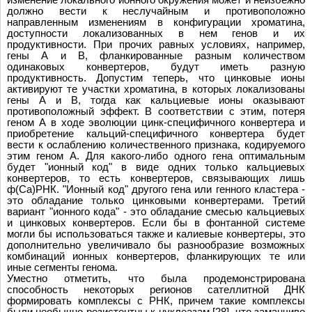
должно вести к неслучайным и противоположно
направленным изменениям в конфигурации хроматина,
доступности локализованных в нем генов и их
продуктивности. При прочих равных условиях, например,
гены А и В, фланкированные разным количеством
одинаковых конвертеров, будут иметь разную
продуктивность. Допустим теперь, что цинковые ионы
активируют те участки хроматина, в которых локализованы
гены А и В, тогда как кальциевые ионы оказывают
противоположный эффект. В соответствии с этим, потеря
геном А в ходе эволюции цинк-специфичного конвертера и
приобретение кальций-специфичного конвертера будет
вести к ослаблению количественного признака, кодируемого
этим геном А. Для какого-либо одного гена оптимальным
будет "ионный код" в виде одних только кальциевых
конвертеров, то есть конвертеров, связывающих лишь
ф(Ca)РНК. "Ионный код" другого гена или генного кластера -
это обладание только цинковыми конвертерами. Третий
вариант "ионного кода" - это обладание смесью кальциевых
и цинковых конвертеров. Если бы в фонтанной системе
могли бы использоваться также и калиевые конвертеры, это
дополнительно увеличивало бы разнообразие возможных
комбинаций ионных конвертеров, фланкирующих те или
иные сегменты генома.
Уместно отметить, что была продемонстрирована
способность некоторых регионов сателлитной ДНК
формировать комплексы с РНК, причем такие комплексы
были необычно резистентны к нуклеазам [28], что заманчиво