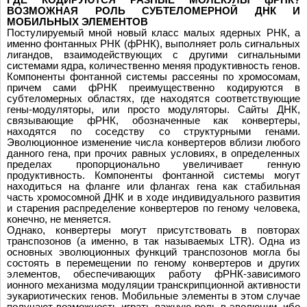
ВОЗМОЖНАЯ РОЛЬ СУБТЕЛОМЕРНОЙ ДНК И
МОБИЛЬНЫХ ЭЛЕМЕНТОВ
Постулируемый мной новый класс малых ядерных РНК, а
именно фонтанных РНК (фРНК), выполняет роль сигнальных
лигандов, взаимодействующих с другими сигнальными
системами ядра, количественно меняя продуктивность генов.
Компоненты фонтанной системы рассеяны по хромосомам,
причем сами фРНК преимущественно кодируются в
субтеломерных областях, где находятся соответствующие
гены-модуляторы, или просто модуляторы. Сайты ДНК,
связывающие фРНК, обозначенные как конвертеры,
находятся по соседству со структурными генами.
Эволюционное изменение числа конвертеров вблизи любого
данного гена, при прочих равных условиях, в определенных
пределах пропорционально увеличивает генную
продуктивность. Компоненты фонтанной системы могут
находиться на фланге или флангах гена как стабильная
часть хромосомной ДНК и в ходе индивидуального развития
и старения распределение конвертеров по геному человека,
конечно, не меняется.
Однако, конвертеры могут присутствовать в повторах
транспозонов (а именно, в так называемых LTR). Одна из
основных эволюционных функций транспозонов могла бы
состоять в перемещении по геному конвертеров и других
элементов, обеспечивающих работу фРНК-зависимого
ионного механизма модуляции транскрипционной активности
эукариотических генов. Мобильные элементы в этом случае
получают возможность играть важную роль в эволюции, ибо