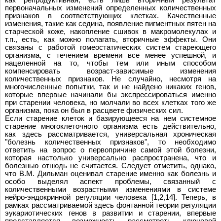
первоначальных изменений определенных количественных
признаков в соответствующих клетках. Качественные
изменения, такие как седина, появление пигментных пятен на
старческой коже, накопление сшивок в макромолекулах и
т.п., есть, как можно полагать, вторичные эффекты. Они
связаны с работой гомеостатических систем стареющего
организма, с течением времени все менее успешной, и
нацеленной на то, чтобы тем или иным способом
компенсировать возраст-зависимые изменения
количественных признаков. Не случайно, несмотря на
многочисленные попытки, так и не найдено никаких генов,
которые впервые начинали бы экспрессироваться именно
при старении человека, но молчали во всех клетках того же
организма, пока он был в расцвете физических сил.
Если старение клеток и базирующееся на нем системное
старение многоклеточного организма есть действительно,
как здесь рассматривается, универсальная хроническая
"болезнь количественных признаков", то необходимо
ответить на вопрос о первопричине самой этой болезни,
которая настолько универсально распространена, что и
болезнью отнюдь не считается. Следует отметить, однако,
что В.М. Дильман оценивал старение именно как болезнь и
особо выделял аспект проблемы, связанный с
количественными возрастными изменениями в системе
нейро-эндокринной регуляции человека [1,2,14]. Теперь, в
рамках рассматриваемой здесь фонтанной теории регуляции
эукариотических генов в развитии и старении, впервые
представляется возможность рассмотреть ключевой