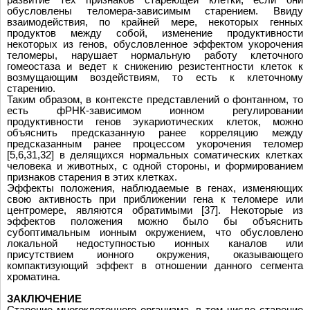
обусловлены теломера-зависимым старением. Ввиду
взаимодействия, по крайней мере, некоторых генных
продуктов между собой, изменение продуктивности
некоторых из генов, обусловленное эффектом укорочения
теломеры, нарушает нормальную работу клеточного
гомеостаза и ведет к снижению резистентности клеток к
возмущающим воздействиям, то есть к клеточному
старению.
Таким образом, в контексте представлений о фонтанном, то
есть фРНК-зависимом ионном регулировании
продуктивности генов эукариотических клеток, можно
объяснить предсказанную ранее корреляцию между
предсказанным ранее процессом укорочения теломер
[5,6,31,32] в делящихся нормальных соматических клетках
человека и животных, с одной стороны, и формированием
признаков старения в этих клетках.
Эффекты положения, наблюдаемые в генах, изменяющих
свою активность при приближении гена к теломере или
центромере, являются обратимыми [37]. Некоторые из
эффектов положения можно было бы объяснить
субоптимальным ионным окружением, что обусловлено
локальной недоступностью ионных каналов или
присутствием ионного окружения, оказывающего
компактизующий эффект в отношении данного сегмента
хроматина.
ЗАКЛЮЧЕНИЕ
Старение многоклеточного организма, в том числе старение