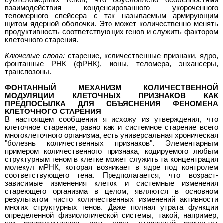
взаимодействия конденсированного укороченного
теломерного спейсера с так называемым армирующим
щитом ядерной оболочки. Это может количественно менять
продуктивность соответствующих генов и служить фактором
клеточного старения.
Ключевые слова:
старение, количественные признаки, ядро,
фонтанные РНК (фРНК), ионы, теломера, энхансеры,
транспозоны.
ФОНТАННЫЙ МЕХАНИЗМ КОЛИЧЕСТВЕННОЙ
МОДУЛЯЦИИ КЛЕТОЧНЫХ ПРИЗНАКОВ КАК
ПРЕДПОСЫЛКА ДЛЯ ОБЪЯСНЕНИЯ ФЕНОМЕНА
КЛЕТОЧНОГО СТАРЕНИЯ
В настоящем сообщении я исхожу из утверждения, что
клеточное старение, равно как и системное старение всего
многоклеточного организма, есть универсальная хроническая
"болезнь количественных признаков". Элементарным
примером количественного признака, кодируемого любым
структурным геном в клетке может служить та концентрация
молекул мРНК, которая возникает в ядре под контролем
соответствующего гена. Предполагается, что возраст-
зависимые изменения клеток и системные изменения
стареющего организма в целом, являются в основном
результатом чисто количественных изменений активности
многих структурных генов. Даже полная утрата функции
определенной физиологической системы, такой, например,
как репродуктивная, есть лишь вторичный результат