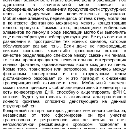
адаптация в значительной мере зависит от
дифференциального изменения продуктивности структурных
генов и кодируемых ими количественных признаков.
Мобильные элементы, перемещаясь от гена к гену, могли бы
в контексте фонтанного механизма менять концентрацию
генного продукта. Помимо этого, перемещение мобильных
элементов по геному в ходе эволюции могло бы выполнять
еще и своеобразную спейсорную функцию. Ее суть состоит в
разнесении в пространстве тех ионных каналов, которые
обслуживают разные гены. Если даже не производящие
никаких фонтанов какие-либо транспозоны встают в
качестве разделяющего спейсора между смежными генами,
то этим предотвращается нежелательная интерференция
ионных фонтанов, организованных возле каждого из генов.
Кроме того, транспозон или ретропозон, внедряясь между
фонтанным конвертером и его структурным геном
дистанционно разобщает их, и это приводит к снижению
транскрипционной активности гена. Мобильный элемент
может также приносит с собой альтернативный конвертер, то
есть конвертерную ДНК, способную акцептировать фРНК,
которая будет участвовать в активации альтернативного
ионного фонтана, оппозитно действующего на данный
структурный ген.
Конкретный паттерн повторов данного межгенного спейсора,
независимо от того сформирован он при участии
транспозонов и ретропозонов или же возник за счет
негомологичной рекомбинации хромосом, позволяет в
эволюции менять расстояние между смежными генами в