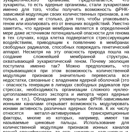
эукариоты, то есть ядерные организмы, стали эукариотами
именно для того, чтобы получить возможность фРНК-
зависимой модуляции своих количественных признаков, а не
только, и даже не столько, для того, чтобы упаковывать
геном или изолировать его от внешних воздействий. Уместно
заметить, что ядерная мембрана является в определенной
мере даже источником потенциальной опасности для генома
в тех случаях, когда клетка подвергается стрессирующим
воздействиям, приводящим к появлению в мембранах
свободных радикалов, способных повреждать генетический
аппарат. Несмотря на эту опасность природа пошла на
создание сложнейшей мембранной структуры,
охватывающей эукариотический геном. Почему эволюция
поступила именно так? Можно предположить, что
открывающаяся при этом возможность количественной
модуляции признаков значительно перевесила все
недостатки, связанные с владением ядерной оболочкой (это
- опасность генерации в липидах свободных радикалов при
стрессах, необходимость организации сложного нуклео-
цитоплазматического экспорта и импорта через ядерные
поры и т.п.). Обладание упомянутыми фРНК-зависимыми
ионными каналами открывает возможность модулировать
ионами активность различных ядерных белков. К их числу
относятся металл-активируемые транскрипционные
факторы, многие из которых, например, имеют так
называемые цинковые пальцы. Использование для
количественной модуляции признаков ионных каналов
разной специфичности, то есть цинковых, кальциевых и,