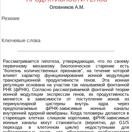
Оловников А.М.
Резюме
Ключевые слова
Рассматривается гипотеза, утверждающая, что по своему
первичному механизму биологическое старение есть
"болезнь количественных признаков", на течение которой
влияет характер функционирования ионной модуляции
транскрипционной продуктивности генов. Эта ионная
регуляция основана на участии так называемой фонтанной
РНК (фРНК). Согласно рассматриваемой фонтанной теории
ионной модуляции экспрессии генов, их продуктивность
меняется в зависимости от поступления ионов из
перинуклеарной цистерны внутрь ядра через
предполагаемые фРНК-зависимые ионные каналы
внутренней ядерной мембраны. Когда теломеры делаются в
стареющих клетках слишком короткими, фРНК-зависимые
ионные каналы могут становиться (вероятно, до G1/S
перехода в клеточном цикле) недоступными для
субтеломерных генов, что обусловлено особенностями