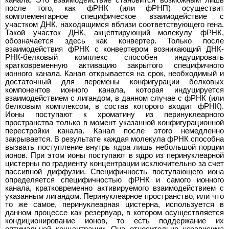
после того, как фРНК (или фРНП) осуществит
комплементарное специфическое взаимодействие с
участком ДНК, находящимся вблизи соответствующего гена.
Такой участок ДНК, акцептирующий молекулу фРНК,
обозначается здесь как конвертер. Только после
взаимодействия фРНК с конвертером возникающий ДНК-
РНК-белковый комплекс способен индуцировать
кратковременную активацию закрытого специфичного
ионного канала. Канал открывается на срок, необходимый и
достаточный для перемены конфигурации белковых
компонентов ионного канала, которая индуцируется
взаимодействием с лигандом, в данном случае с фРНК (или
белковым комплексом, в состав которого входит фРНК).
Ионы поступают к хроматину из перинуклеарного
пространства только в момент указанной конфигурационной
перестройки канала. Канал после этого немедленно
закрывается. В результате каждая молекула фРНК способна
вызвать поступление внутрь ядра лишь небольшой порции
ионов. При этом ионы поступают в ядро из перинуклеарной
цистерны по градиенту концентрации исключительно за счет
пассивной диффузии. Специфичность поступающего иона
определяется специфичностью фРНК и самого ионного
канала, кратковременно активируемого взаимодействием с
указанным лигандом. Перинуклеарное пространство, или что
то же самое, перинуклеарная цистерна, используется в
данном процессе как резервуар, в котором осуществляется
кондиционирование ионов, то есть поддержание их
оптимальной концентрации. Она относительно независима