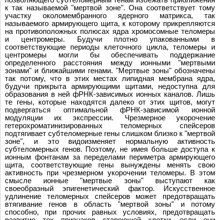
к так называемой "мертвой зоне". Она соответствует тому
участку околомембранного ядерного матрикса, так
называемого армирующего щита, к которому прикрепляются
на противоположных полюсах ядра хромосомные теломеры
и центромеры. Будучи плотно упакованными в
соответствующие периоды клеточного цикла, теломеры и
центромеры могли бы обеспечивать поддержание
определенного расстояния между ионными "мертвыми
зонами" и ближайшими генами. "Мертвые зоны" обозначены
так потому, что в этих местах липидная мембрана ядра,
будучи прикрыта армирующими щитами, недоступна для
образования в ней фРНК-зависимых ионных каналов. Лишь
те гены, которые находятся далеко от этих щитов, могут
подвергаться оптимальной фРНК-зависимой ионной
модуляции их экспрессии. Чрезмерное укорочение
гетерохроматинизированных теломерных спейсеров
подтягивает субтеломерные гены слишком близко к "мертвой
зоне", и это видоизменяет нормальную активность
субтеломерных генов. Поэтому, не имея больше доступа к
ионным фонтанам за переделами периметра армирующего
щита, соответствующие гены вынуждены менять свою
активность при чрезмерном укорочении теломеры. В этом
смысле ионные "мертвые зоны" выступают как
своеобразный эпигенетический фактор. Искусственное
удлинение теломерных спейсеров может предотвращать
втягивание генов в область "мертвой зоны" и потому
способно, при прочих равных условиях, предотвращать
развитие тех признаков стареющей клетки, если они