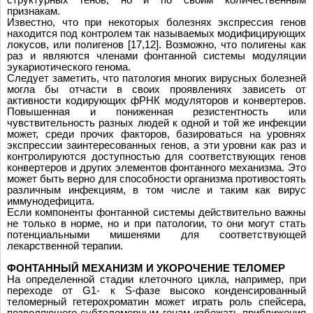
признакам.
Известно, что при некоторых болезнях экспрессия генов
находится под контролем так называемых модифицирующих
локусов, или полигенов [17,12]. Возможно, что полигены как
раз и являются членами фонтанной системы модуляции
эукариотического генома.
Cледует заметить, что патология многих вирусных болезней
могла бы отчасти в своих проявлениях зависеть от
активности кодирующих фРНК модуляторов и конвертеров.
Повышенная и пониженная резистентность или
чувствительность разных людей к одной и той же инфекции
может, среди прочих факторов, базироваться на уровнях
экспрессии заинтересованных генов, а эти уровни как раз и
контролируются доступностью для соответствующих генов
конвертеров и других элементов фонтанного механизма. Это
может быть верно для способности организма противостоять
различным инфекциям, в том числе и таким как вирус
иммунодефицита.
Если компоненты фонтанной системы действительно важны
не только в норме, но и при патологии, то они могут стать
потенциальными мишенями для соответствующей
лекарственной терапии.
ФОНТАННЫЙ МЕХАНИЗМ И УКОРОЧЕНИЕ ТЕЛОМЕР
На определенной стадии клеточного цикла, например, при
переходе от G1- к S-фазе высоко конденсированный
теломерный гетерохроматин может играть роль спейсера,
позволяющего субтеломерным генам избежать приближения