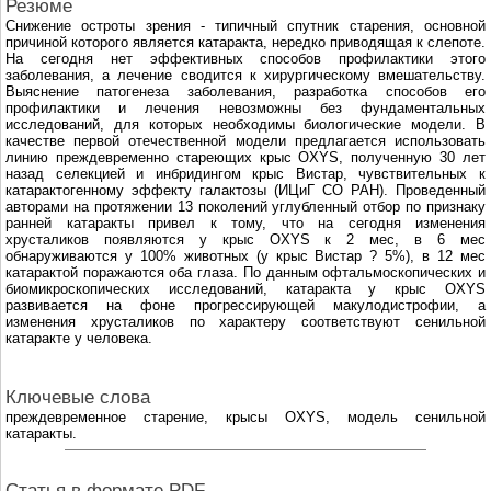
Резюме
Снижение остроты зрения - типичный спутник старения, основной
причиной которого является катаракта, нередко приводящая к слепоте.
На сегодня нет эффективных способов профилактики этого
заболевания, а лечение сводится к хирургическому вмешательству.
Выяснение патогенеза заболевания, разработка способов его
профилактики и лечения невозможны без фундаментальных
исследований, для которых необходимы биологические модели. В
качестве первой отечественной модели предлагается использовать
линию преждевременно стареющих крыс OXYS, полученную 30 лет
назад селекцией и инбридингом крыс Вистар, чувствительных к
катарактогенному эффекту галактозы (ИЦиГ СО РАН). Проведенный
авторами на протяжении 13 поколений углубленный отбор по признаку
ранней катаракты привел к тому, что на сегодня изменения
хрусталиков появляются у крыс OXYS к 2 мес, в 6 мес
обнаруживаются у 100% животных (у крыс Вистар ? 5%), в 12 мес
катарактой поражаются оба глаза. По данным офтальмоскопических и
биомикроскопических исследований, катаракта у крыс OXYS
развивается на фоне прогрессирующей макулодистрофии, а
изменения хрусталиков по характеру соответствуют сенильной
катаракте у человека.
Ключевые слова
преждевременное старение, крысы OXYS, модель сенильной
катаракты.
Cтатья в формате PDF