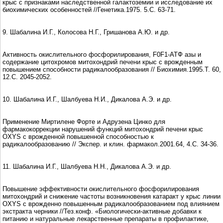
кpыс с пpизнаками наследственной галактоземии и исследование их
биохимических особенностей //Генетика.1975. 5.С. 63-71.
9. Шабалина И.Г., Колосова Н.Г., Гришанова А.Ю. и др.
Активность окислительного фосфорилирования, F0F1-АТФ азы и
содержание цитохромов митохондрий печени крыс с врожденным
повышением способности радикалообразования // Биохимия.1995.Т. 60,
12.С. 2045-2052.
10. Шабалина И.Г., Шалбуева Н.И., Дикалова А.Э. и др.
Применение Миртилене Форте и Адрузена Цинко для
фармакокоррекции нарушений функций митохондрий печени крыс
OXYS с врожденной повышенной способностью к
радикалообразованию // Экспер. и клин. фармакол.2001.64, 4.С. 34-36.
11. Шабалина И.Г., Шалбуева Н.Н., Дикалова А.Э. и др.
Повышение эффективности окислительного фосфорилирования
митохондрий и снижение частоты возникновения катаракт у крыс линии
OXYS с врожденно повышенным радикалообразованием под влиянием
экстракта черники //Тез.конф. «Биологически-активные добавки к
питанию и натуральные лекарственные препараты в профилактике,