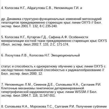
4. Колосова Н.Г., Айдагулова С.В., Непомнящих Г.И. и
др. Динамика структурно-функциональных изменений митохондрий
гепатоцитов преждевременно стареющих крыс линии OXYS // Бюл.
экспеp. биол.2001.Т. 132, 8.С.235-240.
5. Колосова Н.Г., Кутаргин Г.Д., Сафина А.Ф. Особенности
минерализации костной ткани преждевременно стареющих крыс OXYS
//Бюл. экспер. биол.2002.Т. 133, 2.С. 171-174.
6. Лоскутова Л.В., Колосова Н.Г. Эмоциоциональный
статус и способность к однократному обучению у крыс линии OXYS с
наследственно повышенной способностью к радикалообразованию //
Бюл. экспер. биол.2000. 12.
7. Непомнящих Л.М., Семeнов Д.Е., Соловьeва Н.А., Сагланик Р.И.
Клеточные механизмы генетически детерминированной
гипертрофической кардиомиопатии у крыс линии W/SSM // Бюл.
экспер. биол.1994.Т. 118, 11.547-551.
8. Соловьева Н.А., Моpозкова Т.С., Салганик Р.И. Получение сублинии