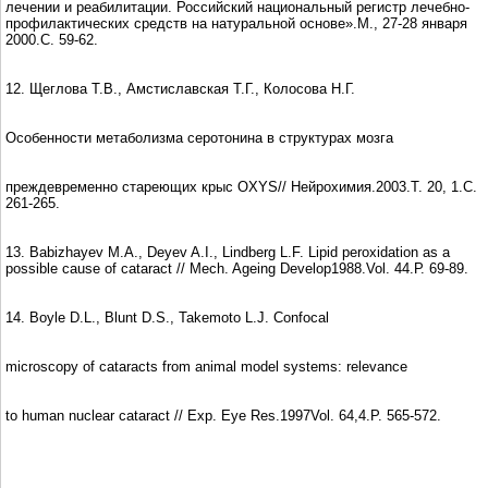
лечении и реабилитации. Российский национальный регистр лечебно-
профилактических средств на натуральной основе».М., 27-28 января
2000.С. 59-62.
12. Щеглова Т.В., Амстиславская Т.Г., Колосова Н.Г.
Особенности метаболизма серотонина в структурах мозга
преждевременно стареющих крыс OXYS// Нейрохимия.2003.Т. 20, 1.С.
261-265.
13. Babizhayev M.A., Deyev A.I., Lindberg L.F. Lipid peroxidation as a
possible cause of cataract // Mech. Ageing Develop1988.Vol. 44.Р. 69-89.
14. Boyle D.L., Blunt D.S., Takemoto L.J. Confocal
microscopy of cataracts from animal model systems: relevance
to human nuclear cataract // Exp. Eye Res.1997Vol. 64,4.P. 565-572.