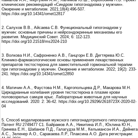
клинических рекомендаций «Синдром гипогонадизма у мужчин».
Ожирение и метаболизм. 2021;18(4):496-507.
https://doi.org/10.14341/omet12817
2. Салухов В.В., Айсаева С.В. Функциональный гипогонадизм у
мужчин: основные причины и нейроэндокринные механизмы его
развития. Медицинский Совет. 2024; 6: 112-123.
https://doi.org/10.21518/ms2024-210
3. Волкова Н.И., Сафроненко А.В., Ганцгорн Е.В. Дегтярева Ю.С.
Клинико-фармакологические основы применения лекарственных
препаратов тестостерона для заместительной гормональной терапии
при гипогонадизме у мужчин. Ожирение и метаболизм. 2022; 19(2): 233-
241. https://doi.org/10.14341/omet12850
4. Матичин А.А., Фаустова Н.М., Каргопольцева Д.Р., Макарова М.Н.
Циркадианные колебания уровня тестостерона в плазме крови
половозрелых самцов крыс. Лабораторные животные для научных
исследований. 2020: 2: 36-42. https://doi.org/10.29296/2618723X-2020-02-
04
5. Способ моделирования мужского гипогонадотропного гипогонадизма
Патент RU 2749477 C1. Байрамов А.А., Никитина И.Л., Юхлина Ю.Н.,
Гринева Е.Н., Шабанов П.Д., Галагудза М.М., Кельмансон И.А., Дейнега
А.С., Зеленер А.О., Саракаева Л.Р., Плаксина А.О. Дата регистрации: