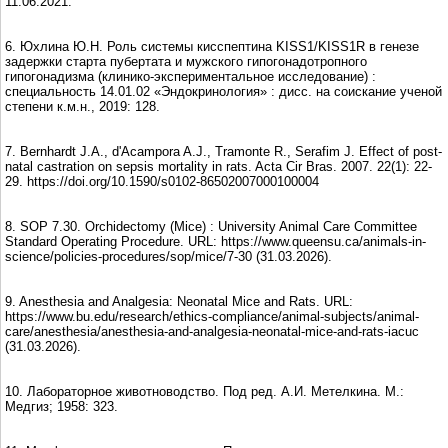
11.06.2021.
6. Юхлина Ю.Н. Роль системы кисспептина KISS1/KISS1R в генезе
задержки старта пубертата и мужского гипогонадотропного
гипогонадизма (клинико-экспериментальное исследование) :
специальность 14.01.02 «Эндокринология» : дисс. на соискание учeной
степени к.м.н., 2019: 128.
7. Bernhardt J.A., d'Acampora A.J., Tramonte R., Serafim J. Effect of post-
natal castration on sepsis mortality in rats. Acta Cir Bras. 2007. 22(1): 22-
29. https://doi.org/10.1590/s0102-86502007000100004
8. SOP 7.30. Orchidectomy (Mice) : University Animal Care Committee
Standard Operating Procedure. URL: https://www.queensu.ca/animals-in-
science/policies-procedures/sop/mice/7-30 (31.03.2026).
9. Anesthesia and Analgesia: Neonatal Mice and Rats. URL:
https://www.bu.edu/research/ethics-compliance/animal-subjects/animal-
care/anesthesia/anesthesia-and-analgesia-neonatal-mice-and-rats-iacuc
(31.03.2026).
10. Лабораторное животноводство. Под ред. А.И. Метелкина. М.:
Медгиз; 1958: 323.