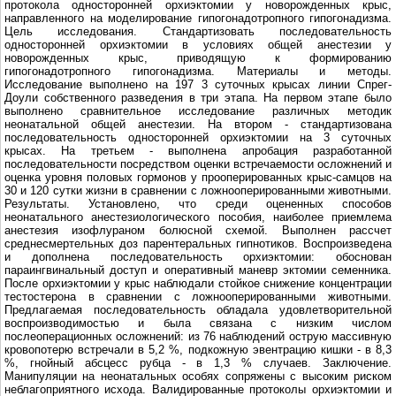
протокола односторонней орхиэктомии у новорождeнных крыс,
направленного на моделирование гипогонадотропного гипогонадизма.
Цель исследования. Стандартизовать последовательность
односторонней орхиэктомии в условиях общей анестезии у
новорождeнных крыс, приводящую к формированию
гипогонадотропного гипогонадизма. Материалы и методы.
Исследование выполнено на 197 3 суточных крысах линии Спрег-
Доули собственного разведения в три этапа. На первом этапе было
выполнено сравнительное исследование различных методик
неонатальной общей анестезии. На втором - стандартизована
последовательность односторонней орхиэктомии на 3 суточных
крысах. На третьем - выполнена апробация разработанной
последовательности посредством оценки встречаемости осложнений и
оценка уровня половых гормонов у прооперированных крыс-самцов на
30 и 120 сутки жизни в сравнении с ложнооперированными животными.
Результаты. Установлено, что среди оцененных способов
неонатального анестезиологического пособия, наиболее приемлема
анестезия изофлураном болюсной схемой. Выполнен рассчет
среднесмертельных доз парентеральных гипнотиков. Воспроизведена
и дополнена последовательность орхиэктомии: обоснован
параингвинальный доступ и оперативный манeвр эктомии семенника.
После орхиэктомии у крыс наблюдали стойкое снижение концентрации
тестостерона в сравнении с ложнооперированными животными.
Предлагаемая последовательность обладала удовлетворительной
воспроизводимостью и была связана с низким числом
послеоперационных осложнений: из 76 наблюдений острую массивную
кровопотерю встречали в 5,2 %, подкожную эвентрацию кишки - в 8,3
%, гнойный абсцесс рубца - в 1,3 % случаев. Заключение.
Манипуляции на неонатальных особях сопряжены с высоким риском
неблагоприятного исхода. Валидированные протоколы орхиэктомии и