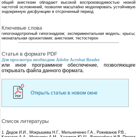
общей анестезии обладают высокой воспроизводимостью низкой
частотой осложнений, позволяя масштабно моделировать устойчивую
эндокринную дисфункцию в отсроченный период
Ключевые слова
гипогонадотропный гипогонадизм; экспериментальная модель; крысы;
неонатальная орхиэктомия; анестезия; тестостерон
Cтатья в формате PDF
Для просмотра необходим Adobe Acrobat Reader
или иное программное обеспечение, позволяющее
открывать файла данного формата.
Открыть статью в новом окне
Список литературы
1. Дедов И.И., Мокрышева Н.Г., Мельниченко Г.А., Роживанов Р.В.,
Камалов А.А., Мкртумян А.М., Халимов Ю.Ш., Ворохобина Н.В. Проект