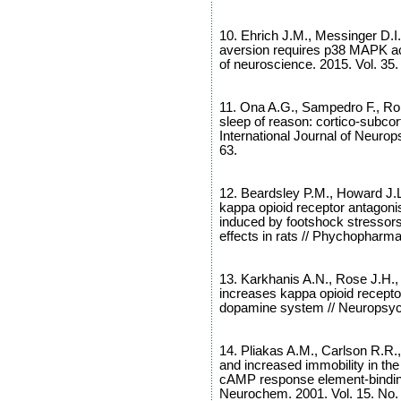
10. Ehrich J.M., Messinger D.I
aversion requires p38 MAPK act
of neuroscience. 2015. Vol. 35.
11. Ona A.G., Sampedro F., Rom
sleep of reason: cortico-subcort
International Journal of Neuro
63.
12. Beardsley P.M., Howard J.L.,
kappa opioid receptor antagoni
induced by footshock stressors
effects in rats // Phychopharma
13. Karkhanis A.N., Rose J.H., W
increases kappa opioid recept
dopamine system // Neuropsych
14. Pliakas A.M., Carlson R.R.
and increased immobility in the
cAMP response element-binding
Neurochem. 2001. Vol. 15. No.