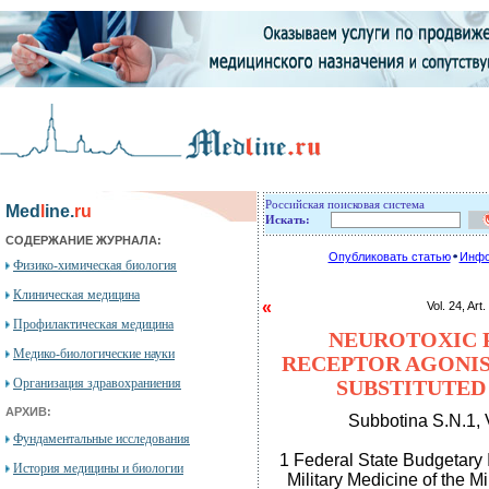
Российская поисковая система
Med
l
ine.
ru
Искать:
СОДЕРЖАНИЕ ЖУРНАЛА:
Опубликовать статью
Инфо
Физико-химическая биология
Клиническая медицина
«
Vol. 24, 
Профилактическая медицина
NEUROTOXIC P
Медико-биологические науки
RECEPTOR AGONIS
Организация здравохраниения
SUBSTITUTED
АРХИВ:
Subbotina S.N.1, 
Фундаментальные исследования
1 Federal State Budgetary I
История медицины и биологии
Military Medicine of the M