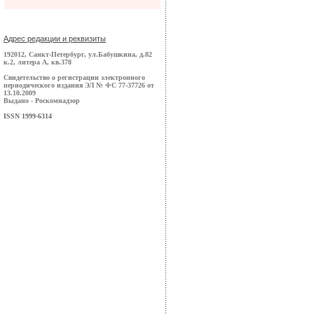
Адрес редакции и реквизиты
192012, Санкт-Петербург, ул.Бабушкина, д.82
к.2, литера А, кв.378
Свидетельство о регистрации электронного
периодического издания ЭЛ № ФС 77-37726 от
13.10.2009
Выдано - Роскомнадзор
ISSN 1999-6314