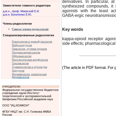
derivatives. In particular, 
Заместители главного редактора
synthesized compounds, it i
agonists with the least ac
д.м.н., проф. Маевский Е.И.
д.м.н. Бонитенко Е.Ю.
GABA-ergic neurotransmissi
Члены редколлегии
Key words
Список членов редколлегии
Специализированные редколлегии
kappa-opioid receptor agonist
Гематология и трансфузиология
side effects; pharmacologica
Нейрохирургия
Онкология, лучевая терапия
Оториноларингология
Офтальмология
Патологическая морфология
Токсикология
Травматология и ортопедия
(The article in PDF format. For
Хирургия
Фармакология, клиническая
фармакология
УЧРЕДИТЕЛИ:
Федеральное государственное бюджетное
учреждение науки Институт
теоретической и экспериментальной
биофизики Российской академии наук
ООО "ИЦ КОМКОН"
ФГБУ НКЦТ им. С.Н. Голикова ФМБА
России