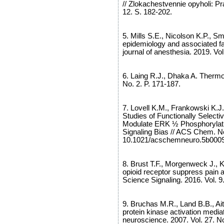
// Zlokachestvennie opyholi: 
12. S. 182-202.
5. Mills S.E., Nicolson K.P., Sm
epidemiology and associated fac
journal of anesthesia. 2019. Vol
6. Laing R.J., Dhaka A. Thermo
No. 2. P. 171-187.
7. Lovell K.M., Frankowski K.J.,
Studies of Functionally Select
Modulate ERK ½ Phosphorylatio
Signaling Bias // ACS Chem. N
10.1021/acschemneuro.5b0009
8. Brust T.F., Morgenweck J., K
opioid receptor suppress pain a
Science Signaling. 2016. Vol. 9
9. Bruchas M.R., Land B.B., Ai
protein kinase activation media
neuroscience. 2007. Vol. 27. N