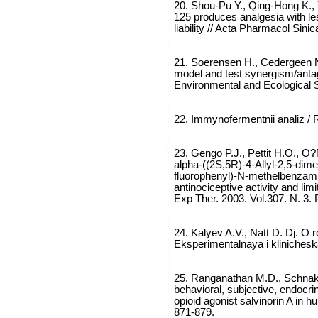
20. Shou-Pu Y., Qing-Hong K., Y
125 produces analgesia with l
liability // Acta Pharmacol Sinic
21. Soerensen H., Cedergeen N.
model and test synergism/antag
Environmental and Ecological St
22. Immynofermentnii analiz / R
23. Gengo P.J., Pettit H.O., O?N
alpha-((2S,5R)-4-Allyl-2,5-dime
fluorophenyl)-N-methelbenzamide
antinociceptive activity and lim
Exp Ther. 2003. Vol.307. N. 3.
24. Kalyev A.V., Natt D. Dj. O 
Eksperimentalnaya i klinicheska
25. Ranganathan M.D., Schnake
behavioral, subjective, endocri
opioid agonist salvinorin A in h
871-879.