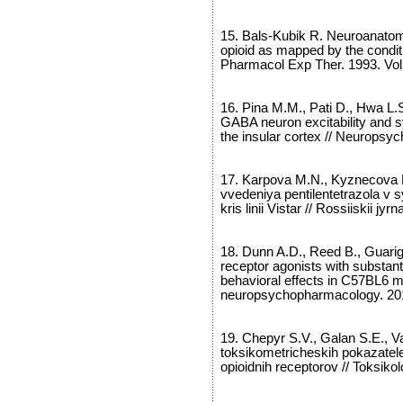
15. Bals-Kubik R. Neuroanatomic
opioid as mapped by the conditi
Pharmacol Exp Ther. 1993. Vol.
16. Pina M.M., Pati D., Hwa L.S
GABA neuron excitability and s
the insular cortex // Neuropsy
17. Karpova M.N., Kyznecova L
vvedeniya pentilentetrazola v s
kris linii Vistar // Rossiiskii jyr
18. Dunn A.D., Reed B., Guarigli
receptor agonists with substanti
behavioral effects in C57BL6 mic
neuropsychopharmacology. 2018
19. Chepyr S.V., Galan S.E., V
toksikometricheskih pokazatelei
opioidnih receptorov // Toksikol