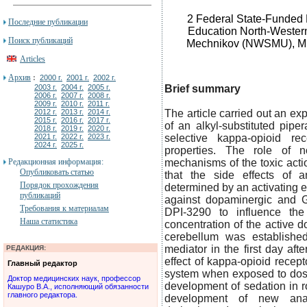
2 Federal State-Funded E
Последние публикации
Education North-Western 
Поиск публикаций
Mechnikov (NWSMU), Mini
Articles
Архив
:
2000 г.
2001 г.
2002 г.
2003 г.
2004 г.
2005 г.
Brief summary
2006 г.
2007 г.
2008 г.
2009 г.
2010 г.
2011 г.
2012 г.
2013 г.
2014 г.
The article carried out an ex
2015 г.
2016 г.
2017 г.
of an alkyl-substituted pipe
2018 г.
2019 г.
2020 г.
2021 г.
2022 г.
2023 г.
selective kappa-opioid re
2024 г.
2025 г.
properties. The role of n
Редакционная информация:
mechanisms of the toxic act
Опубликовать статью
that the side effects of an
Порядок прохождения
determined by an activating e
публикаций
against dopaminergic and G
Требования к материалам
DPI-3290 to influence th
Наша статистика
concentration of the active d
cerebellum was established,
mediator in the first day af
РЕДАКЦИЯ:
effect of kappa-opioid recept
Главный редактор
system when exposed to dose
Доктор медицинских наук, профессор
development of sedation in 
Кашуро В.А., исполняющий обязанности
главного редактора.
development of new ana