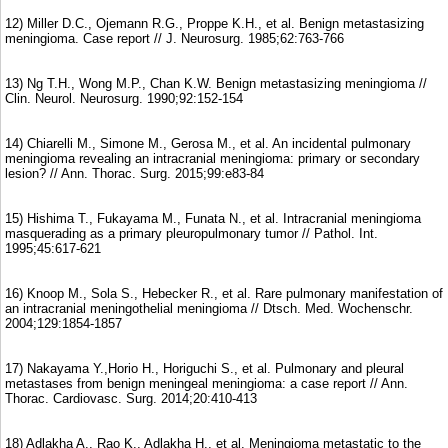
12) Miller D.C., Ojemann R.G., Proppe K.H., et al. Benign metastasizing
meningioma. Case report // J. Neurosurg. 1985;62:763-766
13) Ng T.H., Wong M.P., Chan K.W. Benign metastasizing meningioma //
Clin. Neurol. Neurosurg. 1990;92:152-154
14) Chiarelli M., Simone M., Gerosa M., et al. An incidental pulmonary
meningioma revealing an intracranial meningioma: primary or secondary
lesion? // Ann. Thorac. Surg. 2015;99:e83-84
15) Hishima T., Fukayama M., Funata N., et al. Intracranial meningioma
masquerading as a primary pleuropulmonary tumor // Pathol. Int.
1995;45:617-621
16) Knoop M., Sola S., Hebecker R., et al. Rare pulmonary manifestation of
an intracranial meningothelial meningioma // Dtsch. Med. Wochenschr.
2004;129:1854-1857
17) Nakayama Y.,Horio H., Horiguchi S., et al. Pulmonary and pleural
metastases from benign meningeal meningioma: a case report // Ann.
Thorac. Cardiovasc. Surg. 2014;20:410-413
18) Adlakha A., Rao K., Adlakha H., et al. Meningioma metastatic to the