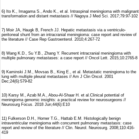
6) Ito K., Imagama S., Ando K., et al. Intraspinal meningioma with malignant
transformation and distant metastasis // Nagoya J Med Sci. 2017;79:97-102
7) Moir JA, Haugk B, French JJ. Hepatic metastasis via a ventriculo-
peritoneal shunt from an intracranial meningioma: case report and review of
the literature // Case Rep Gastroenterol. 2010;4:267-72
8) Wang K.D., Su Y.B., Zhang Y. Recurrent intracranial meningioma with
multiple pulmonary metastases: a case report // Oncol Lett. 2015;10:2765-8
9) Kaminski J.M., Movsas B., King E., et al. Metastatic meningioma to the
lung with multiple pleural metastases // Am J Clin Oncol. 2001
Dec;24(6):579-82
10) Karsy M., Azab M.A., Abou-Al-Shaar H. et al.Clinical potential of
meningioma genomic insights: a practical review for neurosurgeons //
Neurosurg Focus. 2018 Jun;44(6):E10
11) Fulkerson D.H., Horner T.G., Hattab E.M. Histologically benign
intraventricular meningioma with concurrent pulmonary metastasis: case
report and review of the literature // Clin. Neurol. Neurosurg. 2008;110:416-
419