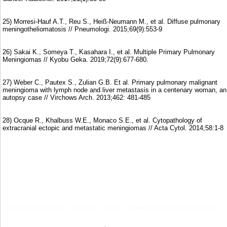
25) Morresi-Hauf A.T., Reu S., Heiß-Neumann M., et al. Diffuse pulmonary
meningotheliomatosis // Pneumologi. 2015;69(9):553-9
26) Sakai K., Someya T., Kasahara I., et al. Multiple Primary Pulmonary
Meningiomas // Kyobu Geka. 2019;72(9):677-680.
27) Weber C., Pautex S., Zulian G.B. Et al. Primary pulmonary malignant
meningioma with lymph node and liver metastasis in a centenary woman, an
autopsy case // Virchows Arch. 2013;462: 481-485
28) Ocque R., Khalbuss W.E., Monaco S.E., et al. Cytopathology of
extracranial ectopic and metastatic meningiomas // Acta Cytol. 2014;58:1-8