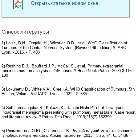
Открыть статью в новом окне
Список литературы
1) Louis, D.N., Ohgaki, H., Wiestler, O.D., et al. WHO Classification of
Tumours of the Central Nervous System (Revised 4th edition) // IARC:
Lyon. - 2016. - P. 408
2) Rushing E.J., Bouffard J.P., McCall S., et al. Primary extracranial
meningiomas: an analysis of 146 cases // Head Neck Pathol. 2009;3:116-
130
3) Lokuhetty D., White V.A., Cree I.A. WHO Classification of Tumours, 5th
Edition, Volume 5 // IARC: Lyon. - 2021 - P. 565
4) Sathirareuangchai S., Kakazu K., Tauchi-Nishi P., et al. Low grade
intracranial meningioma presenting with pulmonary metastasis: Case report
and literature review // Pathol Res Pract . 2019;215(7):152390
5) Размологова О.Ю., Соколова Т.В. Редкий случай метастазирования
глиобластомы в легкие // Архив патологии. 2013. Т. 75. ?4. С. 34-36