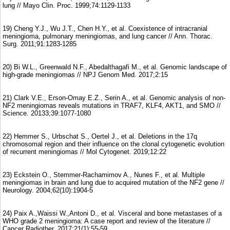
lung // Mayo Clin. Proc. 1999;74:1129-1133
19) Cheng Y.J., Wu J.T., Chen H.Y., et al. Coexistence of intracranial
meningioma, pulmonary meningiomas, and lung cancer // Ann. Thorac.
Surg. 2011;91:1283-1285
20) Bi W.L., Greenwald N.F., Abedalthagafi M., et al. Genomic landscape of
high-grade meningiomas // NPJ Genom Med. 2017;2:15
21) Clark V.E., Erson-Omay E.Z., Serin A., et al. Genomic analysis of non-
NF2 meningiomas reveals mutations in TRAF7, KLF4, AKT1, and SMO //
Science. 20133;39:1077-1080
22) Hemmer S., Urbschat S., Oertel J., et al. Deletions in the 17q
chromosomal region and their influence on the clonal cytogenetic evolution
of recurrent meningiomas // Mol Cytogenet. 2019;12:22
23) Eckstein O., Stemmer-Rachamimov A., Nunes F., et al. Multiple
meningiomas in brain and lung due to acquired mutation of the NF2 gene //
Neurology. 2004;62(10):1904-5
24) Paix A.,Waissi W.,Antoni D., et al. Visceral and bone metastases of a
WHO grade 2 meningioma: A case report and review of the literature //
Cancer Radiother. 2017;21(1):55-59