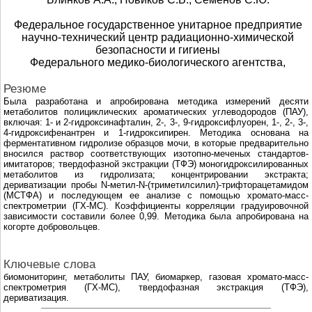
Федеральное государственное унитарное предприятие
научно-технический центр радиационно-химической
безопасности и гигиены
Федерального медико-биологического агентства,
Резюме
Была разработана и апробирована методика измерений десяти
метаболитов полициклических ароматических углеводородов (ПАУ),
включая: 1- и 2-гидроксинафталин, 2-, 3-, 9-гидроксифлуорен, 1-, 2-, 3-,
4-гидроксифенантрен и 1-гидроксипирен. Методика основана на
ферментативном гидролизе образцов мочи, в которые предварительно
вносился раствор соответствующих изотопно-меченых стандартов-
имитаторов; твeрдофазной экстракции (ТФЭ) моногидроксилированных
метаболитов из гидролизата; концентрировании экстракта;
дериватизации пробы N-метил-N-(триметилсилил)-трифторацетамидом
(МСТФА) и последующем еe анализе с помощью хромато-масс-
спектрометрии (ГХ-МС). Коэффициенты корреляции градуировочной
зависимости составили более 0,99. Методика была апробирована на
когорте добровольцев.
Ключевые слова
биомониторинг, метаболиты ПАУ, биомаркер, газовая хромато-масс-
спектрометрия (ГХ-МС), твeрдофазная экстракция (ТФЭ),
дериватизация.