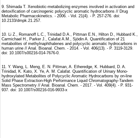
9. Shimada T. Xenobiotic-metabolizing enzymes involved in activation and
detoxification of carcinogenic polycyclic aromatic hydrocarbons // Drug
Metabolic Pharmacokinetics. - 2006. - Vol. 21(4). - P. 257-276. doi:
10.2133/dmpk.21.257.
10. Li Z., Romanoff L.C., Trinidad D.A., Pittman E.N., Hilton D., Hubbard K.,
Carmichael H., Parker J., Calafat A.M., Sjödin A. Quantification of 21
metabolites of methylnaphthalenes and polycyclic aromatic hydrocarbons in
human urine // Anal. Bioanal. Chem. - 2014. - Vol. 406(13). - P. 3119-3129.
doi: 10.1007/s00216-014-7676-0.
11. Y. Wang, L. Meng, E. N. Pittman, A. Etheredge, K. Hubbard, D. A.
Trinidad, K. Kato, X. Ye, A. M. Calafat. Quantification of Urinary Mono-
hydroxylated Metabolites of Polycyclic Aromatic Hydrocarbons by on-line
Solid Phase Extraction-High Performance Liquid Chromatography-Tandem
Mass Spectrometry // Anal. Bioanal. Chem. - 2017. - Vol. 409(4). - P. 931-
937. doi: 10.1007/s00216-016-9933-x