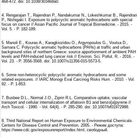
468-472. doi: 10.1038/303468a0.
4. Rengarajan T., Rajendran P., Nandakumar N., Lokeshkumar B., Rajendran
P., Nishigaki I. Exposure to polycyclic aromatic hydrocarbons with special
focus on cancer // Asian Pacific Journal of Tropical Biomedicine. - 2015. -
Vol. 5. - P. 182-189.
5. Manoli E., Kouras A., Karagkiozidou O., Argyropoulos G., Voutsa D.,
Samara C. Polycyclic aromatic hydrocarbons (PAHs) at traffic and urban
background sites of northern Greece: source apportionment of ambient PAH
levels and PAH-induced lung cancer risk // Environ. Sci. Pollut. R. - 2016. -
Vol. 23. - P. 3556-3568. doi: 10.1007/s11356-015-5573-5.
6. Some non-heterocyclic polycyclic aromatic hydrocarbons and some
related exposures. // IARC Monogr Eval Carcinog Risks Hum. - 2010. - Vol.
92. - P. 1-853.
7. Busbee D.L., Normal J.O., Ziprin R.L. Comparative uptake, vascular
transport and cellular internalization of aflatoxin B1 and benzo[a]pyrene //
Arch Toxicol. - 1990. - Vol. 64(4). - P. 285-290. doi: 10.1007/bf01972988.
8. Third National Report on Human Exposure to Environmental Chemicals.
Centers for Disease Control and Prevention. 2005. - Режим доступа:
https://www.cdc.gov/exposurereport/index.html, свободный.