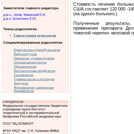
Стоимость лечения больных
Заместители главного редактора
США составляет 120 000 -140
(на одного больного.)
д.м.н., проф. Маевский Е.И.
д.м.н. Бонитенко Е.Ю.
Полученные результаты,
применения препарата Де
Члены редколлегии
тяжелой черепно- мозговой т
Список членов редколлегии
Специализированные редколлегии
Гематология и трансфузиология
Нейрохирургия
Онкология, лучевая терапия
Оториноларингология
Офтальмология
Патологическая морфология
Токсикология
Травматология и ортопедия
Хирургия
Фармакология, клиническая
фармакология
УЧРЕДИТЕЛИ:
Федеральное государственное бюджетное
учреждение науки Институт
теоретической и экспериментальной
биофизики Российской академии наук
ООО "ИЦ КОМКОН"
ФГБУ НКЦТ им. С.Н. Голикова ФМБА