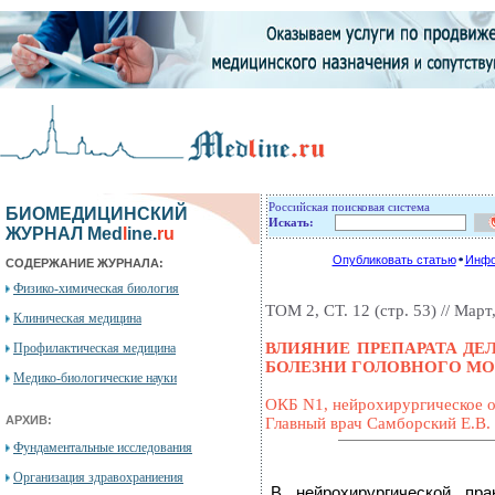
Российская поисковая система
БИОМЕДИЦИНСКИЙ
Искать:
ЖУРНАЛ Med
l
ine.
ru
Опубликовать статью
Инфо
СОДЕРЖАНИЕ ЖУРНАЛА:
Физико-химическая биология
ТОМ 2, СТ. 12 (стр. 53) // Март,
Клиническая медицина
ВЛИЯНИЕ ПРЕПАРАТА ДЕ
Профилактическая медицина
БОЛЕЗНИ ГОЛОВНОГО МО
Медико-биологические науки
ОКБ N1, нейрохирургическое о
АРХИВ:
Главный врач Самборский Е.В.
Фундаментальные исследования
Организация здравохраниения
В нейрохирургической пра