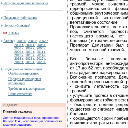
История медицины и биологии
травмой, можно выделит
цереброспинальной форм
обширными внутричерепными
традиционной интенсивн
Последние публикации
вегетативное состояние.
Поиск публикаций
Продолжительность вегетат
пор, считается прогнос
Articles
настоящего времени, нет
больных ( в том числе опера
Архив
:
2000 г.
2001 г.
2002 г.
Препарат Дельтаран был 
2003 г.
2004 г.
2005 г.
2006 г.
2007 г.
2008 г.
черепно- мозговой травмой.
2009 г.
2010 г.
2011 г.
2012 г.
2013 г.
2014 г.
Все больные получали
2015 г.
2016 г.
2017 г.
2018 г.
2019 г.
2020 г.
ангиопротекторы, антиоксида
от 17 до 62 лет, преоблада
Редакционная информация:
пострадавших варьировала от
Опубликовать статью
Включение препарата Дел
Порядок прохождения
тяжелой черепно-мозговой т
публикаций
- снизить летальность с
Требования к материалам
травмой
Наша статистика
- улучшить прогноз в отноше
формирование стойкого вегет
- быстрее и полнее регрес
РЕДАКЦИЯ:
существенно снижает инвал
Главный редактор
больных
Доктор медицинских наук, профессор
- сокращаются сроки пребы
Кашуро В.А., исполняющий обязанности
снижаются затраты на лечен
главного редактора.