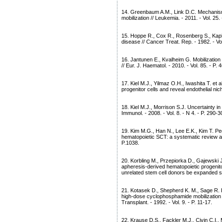
14. Greenbaum A.M., Link D.C. Mechanis
mobilization // Leukemia. - 2011. - Vol. 25. 
15. Hoppe R., Cox R., Rosenberg S., Kapla
disease // Cancer Treat. Rep. - 1982. - Vol
16. Jantunen E., Kvalheim G. Mobilization 
// Eur. J. Haematol. - 2010. - Vol. 85. - P. 
17. Kiel M.J., Yilmaz O.H., Iwashita T. et
progenitor cells and reveal endothelial nich
18. Kiel M.J., Morrison S.J. Uncertainty in
Immunol. - 2008. - Vol. 8. - N 4. - P. 290-3
19. Kim M.G., Han N., Lee E.K., Kim T. Peg
hematopoietic SCT: a systematic review an
P.1038.
20. Korbling M., Przepiorka D., Gajewski J.
apheresis-derived hematopoietic progenito
unrelated stem cell donors be expanded sub
21. Kotasek D., Shepherd K. M., Sage R. E. 
high-dose cyclophosphamide mobilization
Transplant. - 1992. - Vol. 9. - P. 11-17.
22. Krause D.S., Fackler M.J., Civin C.I., M