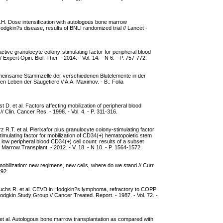
A.H. Dose intensification with autologous bone marrow
Hodgkin?s disease, results of BNLI randomized trial // Lancet -
ctive granulocyte colony-stimulating factor for peripheral blood
/ Expert Opin. Biol. Ther. - 2014. - Vol. 14. - N 6. - P. 757-772.
meinsame Stammzelle der verschiedenen Blutelemente in der
n Leben der Säugetiere // A.A. Maximov. - B.: Folia
. et al. Factors affecting mobilization of peripheral blood
// Clin. Cancer Res. - 1998. - Vol. 4. - P. 311-316.
 R.T. et al. Plerixafor plus granulocyte colony-stimulating factor
imulating factor for mobilization of CD34(+) hematopoietic stem
d low peripheral blood CD34(+) cell count: results of a subset
od Marrow Transplant. - 2012. - V. 18. - N 10. - P. 1564-1572.
mobilization: new regimens, new cells, where do we stand // Curr.
292.
uchs R. et al. CEVD in Hodgkin?s lymphoma, refractory to COPP
odgkin Study Group // Cancer Treated. Report. - 1987. - Vol. 72. -
. et al. Autologous bone marrow transplantation as compared with