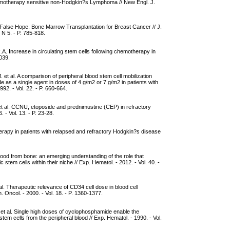
emotherapy sensitive non-Hodgkin?s Lymphoma // New Engl. J.
 False Hope: Bone Marrow Transplantation for Breast Cancer // J.
- N 5. - P. 785-818.
. Increase in circulating stem cells following chemotherapy in
1039.
 et al. A comparison of peripheral blood stem cell mobilization
as a single agent in doses of 4 g/m2 or 7 g/m2 in patients with
92. - Vol. 22. - P. 660-664.
 et al. CCNU, etoposide and prednimustine (CEP) in refractory
 - Vol. 13. - P. 23-28.
apy in patients with relapsed and refractory Hodgkin?s disease
ood from bone: an emerging understanding of the role that
 stem cells within their niche // Exp. Hematol. - 2012. - Vol. 40. -
al. Therapeutic relevance of CD34 cell dose in blood cell
n. Oncol. - 2000. - Vol. 18. - P. 1360-1377.
et al. Single high doses of cyclophosphamide enable the
tem cells from the peripheral blood // Exp. Hematol. - 1990. - Vol.