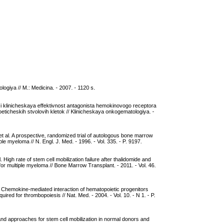
ogiya // M.: Medicina. - 2007. - 1120 s.
 klinicheskaya effektivnost antagonista hemokinovogo receptora
eticheskih stvolovih kletok // Klinicheskaya onkogematologiya. -
et al. A prospective, randomized trial of autologous bone marrow
le myeloma // N. Engl. J. Med. - 1996. - Vol. 335. - P. 9197.
 High rate of stem cell mobilization failure after thalidomide and
or multiple myeloma // Bone Marrow Transplant. - 2011. - Vol. 46.
 al. Chemokine-mediated interaction of hematopoietic progenitors
ired for thrombopoiesis // Nat. Med. - 2004. - Vol. 10. - N 1. - P.
nd approaches for stem cell mobilization in normal donors and