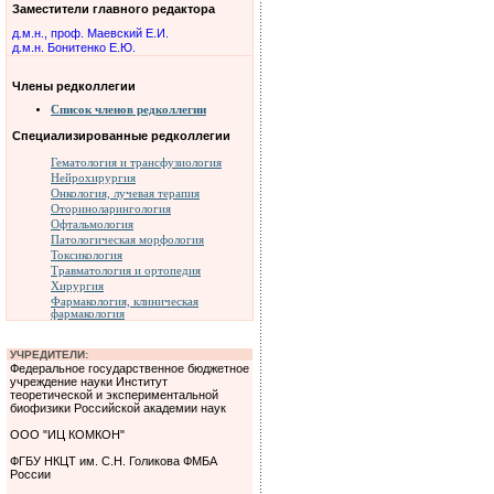
Заместители главного редактора
д.м.н., проф. Маевский Е.И.
д.м.н. Бонитенко Е.Ю.
Члены редколлегии
Список членов редколлегии
Специализированные редколлегии
Гематология и трансфузиология
Нейрохирургия
Онкология, лучевая терапия
Оториноларингология
Офтальмология
Патологическая морфология
Токсикология
Травматология и ортопедия
Хирургия
Фармакология, клиническая
фармакология
УЧРЕДИТЕЛИ:
Федеральное государственное бюджетное
учреждение науки Институт
теоретической и экспериментальной
биофизики Российской академии наук
ООО "ИЦ КОМКОН"
ФГБУ НКЦТ им. С.Н. Голикова ФМБА
России