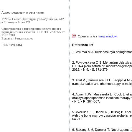
Адрес редакции и реквизиты
192012, Санкт-Петербург, ул.Бабушкина, д.82
к.2, литера А, кв.378
Свидетельство о регистрации электронного
периодического издания ЭЛ № ФС 77-37726 от
13.10.2009
Open article in
new window
Выдано - Роскомнадзор
Reference list
ISSN 1999-6314
1. Volkova M.A. Klinicheskaya onkogematol
2. Pokrovskaya O.S. Mehanizm deistviya i
CXCR4 pleriksafora pri mobilizacii gemopo
2012. - N 4. - S. 371-379.
3. Attal M., Harousseau J.L., Stoppa A.M. 
transplantation and chemotherapy in multip
4. Auner H.W., Mazzarella L., Cook L. et al.
oral cyclophosphamide induction therapy f
- N 3. - R. 364-367.
5. Avecilla S.T., Hattori K., Heissig B. et
with the bone marrow vascular niche is requ
64-71.
6. Bakany S.M, Demirer T. Novel agents a