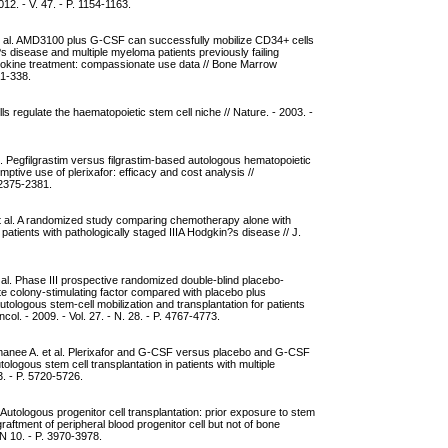
12. - V. 47. - P. 1154-1163.
t al. AMD3100 plus G-CSF can successfully mobilize CD34+ cells
isease and multiple myeloma patients previously failing
tokine treatment: compassionate use data // Bone Marrow
31-338.
ls regulate the haematopoietic stem cell niche // Nature. - 2003. -
l. Pegfilgrastim versus filgrastim-based autologous hematopoietic
emptive use of plerixafor: efficacy and cost analysis //
. 2375-2381.
et al. A randomized study comparing chemotherapy alone with
atients with pathologically staged IIIA Hodgkin?s disease // J.
. et al. Phase III prospective randomized double-blind placebo-
cyte colony-stimulating factor compared with placebo plus
utologous stem-cell mobilization and transplantation for patients
ol. - 2009. - Vol. 27. - N. 28. - P. 4767-4773.
emanee A. et al. Plerixafor and G-CSF versus placebo and G-CSF
tologous stem cell transplantation in patients with multiple
3. - P. 5720-5726.
 Autologous progenitor cell transplantation: prior exposure to stem
raftment of peripheral blood progenitor cell but not of bone
- N 10. - P. 3970-3978.