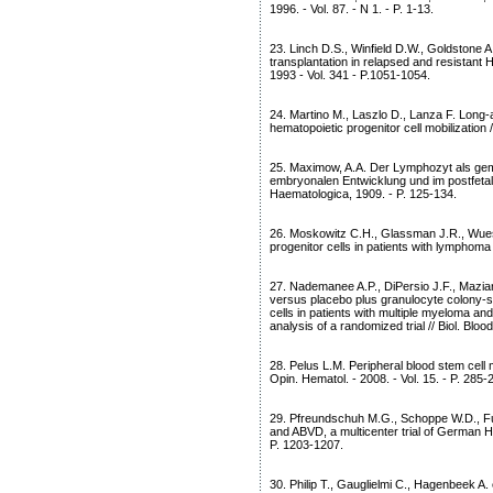
1996. - Vol. 87. - N 1. - P. 1-13.
23. Linch D.S., Winfield D.W., Goldstone 
transplantation in relapsed and resistant 
1993 - Vol. 341 - P.1051-1054.
24. Martino M., Laszlo D., Lanza F. Long-a
hematopoietic progenitor cell mobilization /
25. Maximow, A.A. Der Lymphozyt als ge
embryonalen Entwicklung und im postfetale
Haematologica, 1909. - P. 125-134.
26. Moskowitz C.H., Glassman J.R., Wuest D
progenitor cells in patients with lymphoma 
27. Nademanee A.P., DiPersio J.F., Maziarz
versus placebo plus granulocyte colony-st
cells in patients with multiple myeloma an
analysis of a randomized trial // Biol. Blo
28. Pelus L.M. Peripheral blood stem cell 
Opin. Hematol. - 2008. - Vol. 15. - P. 285-
29. Pfreundschuh M.G., Schoppe W.D., F
and ABVD, a multicenter trial of German H
P. 1203-1207.
30. Philip T., Gauglielmi C., Hagenbeek A