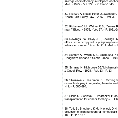
salvage chemotherapy in relapses of ch
Med. - 1995. - Vol. 333. - P. 1540-1545.
31. Richard A. Rettig, Peter D. Jacobson.
Health Polit. Policy Law. - 2007. - Vol. 32. 
32. Richman C.M., Weiner R.S., Yankee R.A
man // Blood. - 1976. - Vol. 17. - P. 1031-
33. Rowlings P.A., Bayly J.L., Rawling C.M.
after chemotherapy with cyclophosphamide 
advanced cancer // Aust. N. Z. J. Med. - 19
34. Santoro A., Viviani S.S., Valagussa P.
Hodgkin?s disease // Semin. Oncol. - 1986.
35. Schmitz N. High dose BEAM chemother
// Oncol. Rev. - 1998. - Vol. 13 - P. 13.
36. Shiozawa Y., Taichman R.S. Getting bl
osteoblasts play in regulating hematopoietic
N 9. - P. 685-694.
37. Siena S., Schiavo R., Pedrazzoli P. et 
transplantation for cancer therapy // J. Cli
38. To L.B., Shepherd K.M., Haylock D.N. 
collection of high numbers of hemopoietic s
18. - P. 442-447.