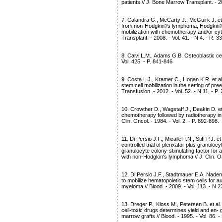
patients // J. Bone Marrow Transplant. - 20
7. Calandra G., McCarty J., McGuirk J. e
from non-Hodgkin?s lymphoma, Hodgkin?s d
mobilization with chemotherapy and/or cy
Transplant. - 2008. - Vol. 41. - N 4. - R. 3
8. Calvi L.M., Adams G.B. Osteoblastic cel
Vol. 425. - P. 841-846
9. Costa L.J., Kramer C., Hogan K.R. et a
stem cell mobilization in the setting of pre
Transfusion. - 2012. - Vol. 52. - N 11. - P
10. Crowther D., Wagstaff J., Deakin D. 
chemotherapy followed by radiotherapy in p
Clin. Oncol. - 1984. - Vol. 2. - P. 892-898.
11. Di Persio J.F., Micallef I.N., Stiff P.J
controlled trial of plerixafor plus granulo
granulocyte colony-stimulating factor for a
with non-Hodgkin's lymphoma // J. Clin. Onc
12. Di Persio J.F., Stadtmauer E.A, Nad
to mobilize hematopoietic stem cells for au
myeloma // Blood. - 2009. - Vol. 113. - N 2
13. Dreger P., Kloss M., Petersen B. et al.
cell-toxic drugs determines yield and en- g
marrow grafts // Blood. - 1995. - Vol. 86. 