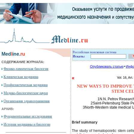
Российская поисковая система
Med
l
ine.
ru
Искать:
СОДЕРЖАНИЕ ЖУРНАЛА:
Опубликовать статью
Инфо
Физико-химическая биология
Клиническая медицина
«
Vol. 16, 
Профилактическая медицина
NEW WAYS TO IMPROVE 
STEM CEL
Медико-биологические науки
1N.N. Petrov Research 
Организация здравохраниения
2Saint-Petersburg State Pe
3North-Western state medical Un
АРХИВ:
Фундаментальные исследования
Brief summary
История медицины и биологии
The study of hematopoietic stem cell