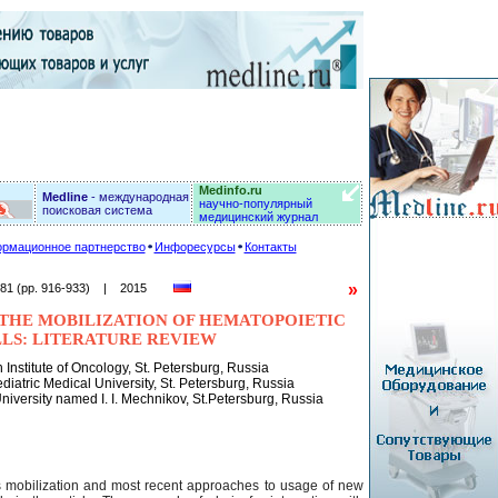
Medinfo.ru
Medline
- международная
научно-популярный
поисковая система
медицинский журнал
рмационное партнерство
Инфоресурсы
Контакты
»
Art. 81 (pp. 916-933) | 2015
THE MOBILIZATION OF HEMATOPOIETIC
LS: LITERATURE REVIEW
Institute of Oncology, St. Petersburg, Russia
diatric Medical University, St. Petersburg, Russia
iversity named I. I. Mechnikov, St.Petersburg, Russia
s mobilization and most recent approaches to usage of new