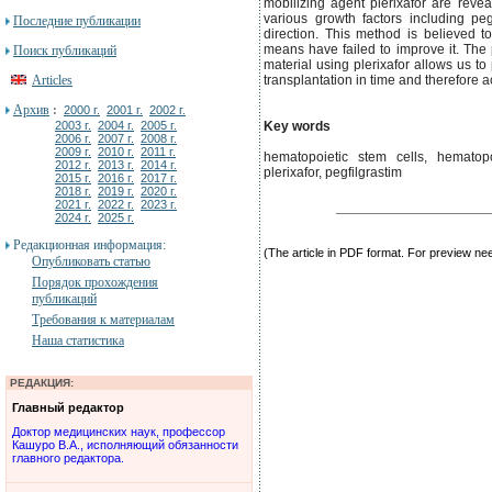
mobilizing agent plerixafor are reveal
various growth factors including pe
Последние публикации
direction. This method is believed to
means have failed to improve it. The p
Поиск публикаций
material using plerixafor allows us t
Articles
transplantation in time and therefore a
Архив
:
2000 г.
2001 г.
2002 г.
2003 г.
2004 г.
2005 г.
Key words
2006 г.
2007 г.
2008 г.
2009 г.
2010 г.
2011 г.
hematopoietic stem cells, hematopo
2012 г.
2013 г.
2014 г.
pleriхafor, pegfilgrastim
2015 г.
2016 г.
2017 г.
2018 г.
2019 г.
2020 г.
2021 г.
2022 г.
2023 г.
2024 г.
2025 г.
Редакционная информация:
(The article in PDF format. For preview n
Опубликовать статью
Порядок прохождения
публикаций
Требования к материалам
Наша статистика
РЕДАКЦИЯ:
Главный редактор
Доктор медицинских наук, профессор
Кашуро В.А., исполняющий обязанности
главного редактора.