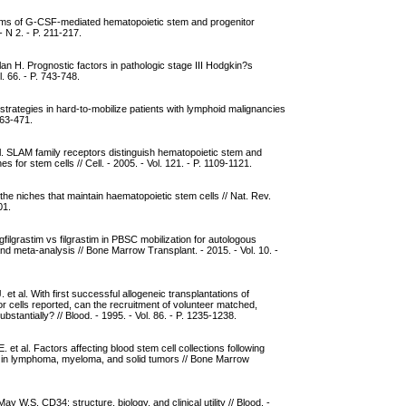
ms of G-CSF-mediated hematopoietic stem and progenitor
- N 2. - P. 211-217.
n H. Prognostic factors in pathologic stage III Hodgkin?s
. 66. - P. 743-748.
strategies in hard-to-mobilize patients with lymphoid malignancies
463-471.
 al. SLAM family receptors distinguish hematopoietic stem and
es for stem cells // Cell. - 2005. - Vol. 121. - P. 1109-1121.
 the niches that maintain haematopoietic stem cells // Nat. Rev.
01.
filgrastim vs filgrastim in PBSC mobilization for autologous
d meta-analysis // Bone Marrow Transplant. - 2015. - Vol. 10. -
 et al. With first successful allogeneic transplantations of
r cells reported, can the recruitment of volunteer matched,
stantially? // Blood. - 1995. - Vol. 86. - P. 1235-1238.
et al. Factors affecting blood stem cell collections following
 in lymphoma, myeloma, and solid tumors // Bone Marrow
ay W.S. CD34: structure, biology, and clinical utility // Blood. -