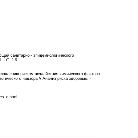
ющая санитарно - эпидемиологического
 - С. 2-6.
правлению риском воздействия химического фактора
огического надзора // Анализ риска здоровью. -
les_e.html