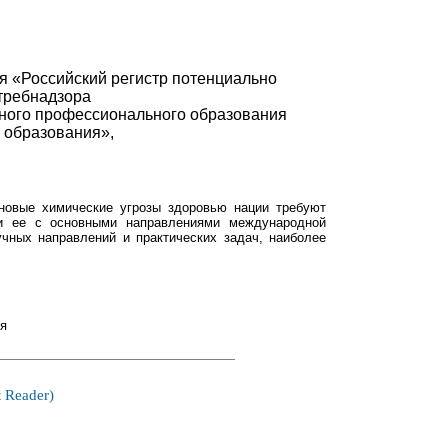
 «Российский регистр потенциально
требнадзора
ного профессионального образования
 образования»,
новые химические угрозы здоровью нации требуют
ции ее с основными направлениями международной
учных направлений и практических задач, наиболее
ия
 Reader)