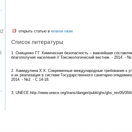
новом окне
82
открыть статью в
Список литературы
6
1. Онищенко Г.Г. Химическая безопасность – важнейшая составля
благополучия населения // Токсикологический вестник. - 2014. - №1.
2. Хамидулина Х.Х. Современные международные требования к у
и их реализация в системе Государственного санитарно-эпидемиол
2014. - №2. - С.14-18.
3. UNECE.http://www.unece.org/trans/danger/publi/ghs/ghs_rev05/05fi