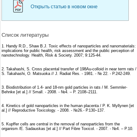
Открыть статью в новом окне
Список литературы
1. Handy R.D., Shaw B.J. Toxic effects of nanoparticles and nanomaterials:
implications for public health, risk assessment and the public perception of
nanotechnology. Health, Risk & Society. 2007; 9:125-44.
2. Takahashi, S. Cross placental transfer of 198Au-colloid in near term rats /
S. Takahashi, O. Matsuoka // J. Radiat Res. - 1981. - № 22. - P.242-249.
3. Biodistribution of 1.4- and 18-nm gold particles in rats / M. Semmler-
Behnke [et al.] // Small. - 2008. - №4. – P. 2108–2111.
4. Kinetics of gold nanoparticles in the human placenta / P. K. Myllynen [et
al.] // Reproductive Toxicology. - 2008. - №26.- Р.130–137.
5. Kupffer cells are central in the removal of nanoparticles from the
organism /E. Sadauskas [et al.] // Part Fibre Toxicol. - 2007. - №4. – P.10.