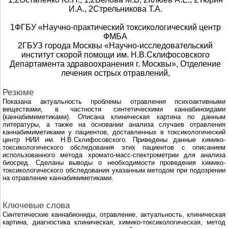
И.А., 2Стрельникова Т.А.
1ФГБУ «Научно-практический токсикологический центр
ФМБА
2ГБУЗ города Москвы «Научно-исследовательский
институт скорой помощи им. Н.В.Склифосовского
Департамента здравоохранения г. Москвы», Отделение
лечения острых отравлений,
Резюме
Показана актуальность проблемы отравления психоактивными
веществами, в частности синтетическими каннабиноидами
(каннабимиметиками). Описана клиническая картина по данным
литературы, а также на основании анализа случаев отравления
каннабимиметиками у пациентов, доставленных в токсикологический
центр НИИ им. Н.В.Склифосовского. Приведены данные химико-
токсикологического обследования этих пациентов с описанием
использованного метода хромато-масс-спектрометрии для анализа
биосред. Сделаны выводы о необходимости проведения химико-
токсикологического обследования указанным методом при подозрении
на отравление каннабимиметиками.
Ключевые слова
Синтетические каннабиониды, отравление, актуальность, клиническая
картина, диагностика клиническая, химико-токсикологическая, метод