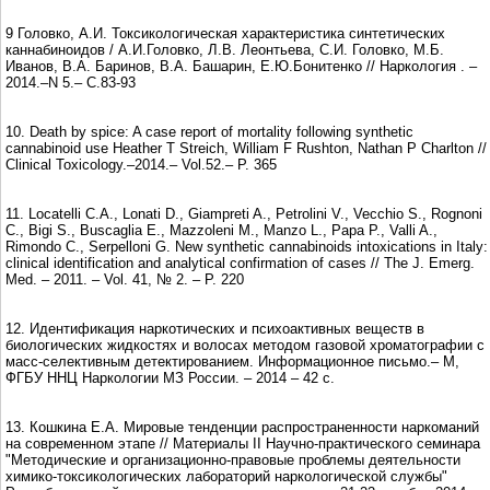
9 Головко, А.И. Токсикологическая характеристика синтетических
каннабиноидов / А.И.Головко, Л.В. Леонтьева, С.И. Головко, М.Б.
Иванов, В.А. Баринов, В.А. Башарин, Е.Ю.Бонитенко // Наркология . –
2014.–N 5.– С.83-93
10. Death by spice: A case report of mortality following synthetic
cannabinoid use Heather T Streich, William F Rushton, Nathan P Charlton //
Clinical Toxicology.–2014.– Vol.52.– P. 365
11. Locatelli C.A., Lonati D., Giampreti A., Petrolini V., Vecchio S., Rognoni
C., Bigi S., Buscaglia E., Mazzoleni M., Manzo L., Papa P., Valli A.,
Rimondo C., Serpelloni G. New synthetic cannabinoids intoxications in Italy:
clinical identification and analytical confirmation of cases // The J. Emerg.
Med. – 2011. – Vol. 41, № 2. – P. 220
12. Идентификация наркотических и психоактивных веществ в
биологических жидкостях и волосах методом газовой хроматографии с
масс-селективным детектированием. Информационное письмо.– М,
ФГБУ ННЦ Наркологии МЗ России. – 2014 – 42 с.
13. Кошкина Е.А. Мировые тенденции распространенности наркоманий
на современном этапе // Материалы II Научно-практического семинара
"Методические и организационно-правовые проблемы деятельности
химико-токсикологических лабораторий наркологической службы"