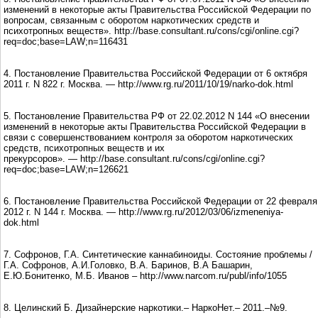
изменений в некоторые акты Правительства Российской Федерации по
вопросам, связанным с оборотом наркотических средств и
психотропных веществ». http://base.consultant.ru/cons/cgi/online.cgi?
req=doc;base=LAW;n=116431
4. Постановление Правительства Российской Федерации от 6 октября
2011 г. N 822 г. Москва. — http://www.rg.ru/2011/10/19/narko-dok.html
5. Постановление Правительства РФ от 22.02.2012 N 144 «О внесении
изменений в некоторые акты Правительства Российской Федерации в
связи с совершенствованием контроля за оборотом наркотических
средств, психотропных веществ и их
прекурсоров». — http://base.consultant.ru/cons/cgi/online.cgi?
req=doc;base=LAW;n=126621
6. Постановление Правительства Российской Федерации от 22 февраля
2012 г. N 144 г. Москва. — http://www.rg.ru/2012/03/06/izmeneniya-
dok.html
7. Софронов, Г.А. Синтетические каннабиноиды. Состояние проблемы /
Г.А. Софронов, А.И.Головко, В.А. Баринов, В.А Башарин,
Е.Ю.Бонитенко, М.Б. Иванов – http://www.narcom.ru/publ/info/1055
8. Целинский Б. Дизайнерские наркотики.– НаркоНет.– 2011.–№9.