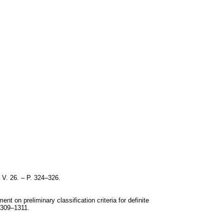
 V. 26. – P. 324–326.
nt on preliminary classification criteria for definite
 1309–1311.