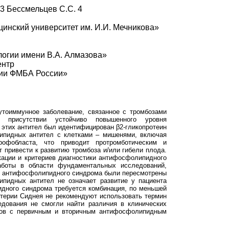
, 3 Бессмельцев С.С. 4
нский университет им. И.И. Мечникова»
огии имени В.А. Алмазова»
ентр
гии ФМБА России»
тоиммунное заболевание, связанное с тромбозами
присутствии устойчиво повышенного уровня
этих антител был идентифицирован β2-гликопротеин
липидных антител с клетками – мишенями, включая
рофобласта, что приводит протромботическим и
 привести к развитию тромбоза и/или гибели плода.
ации и критериев диагностики антифосфолипидного
боты в области фундаментальных исследований,
и антифосфолипидного синдрома были пересмотрены
ипидных антител не означает развитие у пациента
дного синдрома требуется комбинация, по меньшей
ритерии Сиднея не рекомендуют использовать термин
дования не смогли найти различия в клинических
тов с первичным и вторичным антифосфолипидным