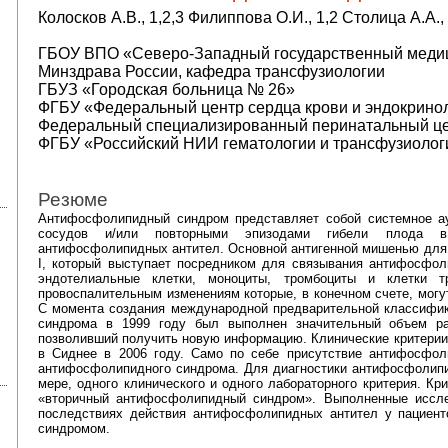
Колосков А.В., 1,2,3 Филиппова О.И., 1,2 Столица А.А.
ГБОУ ВПО «Северо-Западный государственный медици
Минздрава России, кафедра трансфузиологии
ГБУЗ «Городская больница № 26»
ФГБУ «Федеральный центр сердца крови и эндокринол
Федеральный специализированный перинатальный ц
ФГБУ «Российский НИИ гематологии и трансфузиоло
Резюме
Антифосфолипидный синдром представляет собой системное ау
сосудов и/или повторными эпизодами гибели плода в 
антифосфолипидных антител. Основной антигенной мишенью для 
I, который выступает посредником для связывания антифосфо
эндотелиальные клетки, моноциты, тромбоциты и клетки т
провоспалительным изменениям которые, в конечном счете, могут
С момента создания международной предварительной классифик
синдрома в 1999 году был выполнен значительный объем ра
позволивший получить новую информацию. Клинические критери
в Сиднее в 2006 году. Само по себе присутствие антифосфол
антифосфолипидного синдрома. Для диагностики антифосфолипи
мере, одного клинического и одного лабораторного критерия. К
«вторичный антифосфолипидный синдром». Выполненные иссле
последствиях действия антифосфолипидных антител у пациен
синдромом.