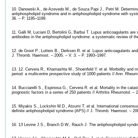
10. Danowski A., de Azevedo M., de Souza Papi J., Petri M. Determinan
antiphospholipid syndrome and in antiphospholipid syndrome with syst
36. – P. 1195–1199.
11. Galli M, Luciani D, Bertolini G, Barbui T. Lupus anticoagulants are s
antibodies in the antiphospholipid syndrome: a systematic review of the
12. de Groot P., Lutters B., Derksen R. et al. Lupus anticoagulants and
J. Thromb. Haemost. – 2005. – V. 3. – P. 1993–1997.
13. 12. Cervera R., Khamashta M., Shoenfeld Y. et al. Morbidity and mo
period: a multicentre prospective study of 1000 patients // Ann. Rheum
14. Bucciarelli S., Espinosa G., Cervera R. et al. Mortality in the cat
prognostic factors in a series of 250 patients // Arthritis Rheumotol. –
15. Miyakis S., Lockshin M.D., Atsumi T. et al. International consensus 
definite antiphospholipid syndrome (APS) // J. Thromb. Haemost. – 200
16. 13 Levine J.S., Branch D.W., Rauch J. The antiphospholipid syndro