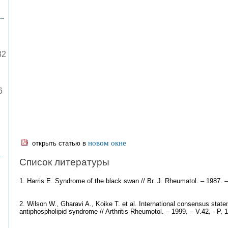
82
6
новом окне
открыть статью в
Список литературы
1. Harris E. Syndrome of the black swan // Br. J. Rheumatol. – 1987. –
2. Wilson W., Gharavi A., Koike T. et al. International consensus stateme
antiphospholipid syndrome // Arthritis Rheumotol. – 1999. – V.42. - P.