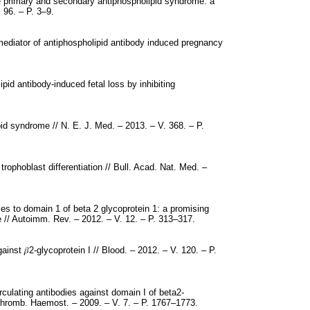
e primary and secondary antiphospholipid syndrome: a
 96. – P. 3–9.
mediator of antiphospholipid antibody induced pregnancy
id antibody-induced fetal loss by inhibiting
id syndrome // N. E. J. Med. – 2013. – V. 368. – P.
rophoblast differentiation // Bull. Acad. Nat. Med. –
s to domain 1 of beta 2 glycoprotein 1: a promising
 // Autoimm. Rev. – 2012. – V. 12. – P. 313–317.
inst 𝛽2-glycoprotein I // Blood. – 2012. – V. 120. – P.
rculating antibodies against domain I of beta2-
. Thromb. Haemost. – 2009. – V. 7. – P. 1767–1773.