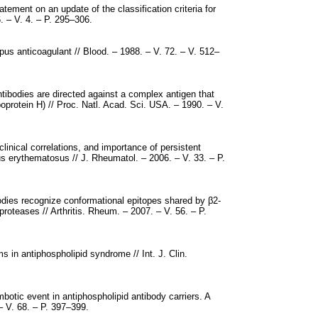
tement on an update of the classification criteria for
 – V. 4. – P. 295–306.
pus anticoagulant // Blood. – 1988. – V. 72. – V. 512–
tibodies are directed against a complex antigen that
ipoprotein H) // Proc. Natl. Acad. Sci. USA. – 1990. – V.
clinical correlations, and importance of persistent
us erythematosus // J. Rheumatol. – 2006. – V. 33. – P.
bodies recognize conformational epitopes shared by β2-
roteases // Arthritis. Rheum. – 2007. – V. 56. – P.
 in antiphospholipid syndrome // Int. J. Clin.
rombotic event in antiphospholipid antibody carriers. A
– V. 68. – P. 397–399.