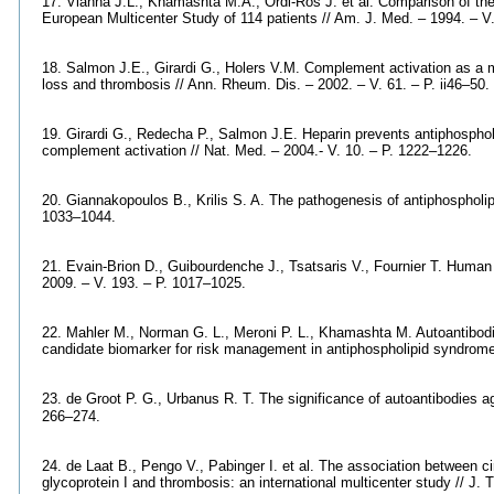
17. Vianna J.L., Khamashta M.A., Ordi-Ros J. et al. Comparison of th
European Multicenter Study of 114 patients // Am. J. Med. – 1994. – V.
18. Salmon J.E., Girardi G., Holers V.M. Complement activation as a 
loss and thrombosis // Ann. Rheum. Dis. – 2002. – V. 61. – P. ii46–50.
19. Girardi G., Redecha P., Salmon J.E. Heparin prevents antiphospholip
complement activation // Nat. Med. – 2004.- V. 10. – P. 1222–1226.
20. Giannakopoulos B., Krilis S. A. The pathogenesis of antiphospholip
1033–1044.
21. Evain-Brion D., Guibourdenche J., Tsatsaris V., Fournier T. Human t
2009. – V. 193. – P. 1017–1025.
22. Mahler M., Norman G. L., Meroni P. L., Khamashta M. Autoantibodie
candidate biomarker for risk management in antiphospholipid syndrome
23. de Groot P. G., Urbanus R. T. The significance of autoantibodies aga
266–274.
24. de Laat B., Pengo V., Pabinger I. et al. The association between ci
glycoprotein I and thrombosis: an international multicenter study // J