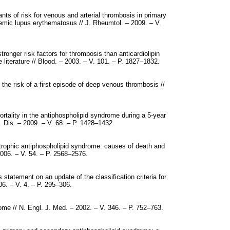
ts of risk for venous and arterial thrombosis in primary
emic lupus erythematosus // J. Rheumtol. – 2009. – V.
tronger risk factors for thrombosis than anticardiolipin
 literature // Blood. – 2003. – V. 101. – P. 1827–1832.
 the risk of a first episode of deep venous thrombosis //
rtality in the antiphospholipid syndrome during a 5-year
. Dis. – 2009. – V. 68. – P. 1428–1432.
astrophic antiphospholipid syndrome: causes of death and
 2006. – V. 54. – P. 2568–2576.
statement on an update of the classification criteria for
6. – V. 4. – P. 295–306.
me // N. Engl. J. Med. – 2002. – V. 346. – P. 752–763.