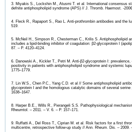
3. Miyakis S., Lockshin M., Atusmi T. et al. International consensus sta
defnite antiphospholipid syndrome (APS) // J. Thromb. Haemost. -2006.
4. Fleck R., Rapaport S., Rao L. Anti-prothrombin antibodies and the lu
519.
5. McNeil H., Simpson R., Chesterman C., Krilis S. Antiphospholipid an
includes a lipid-binding inhibitor of coagulation: β2-glycoprotein I (apol
87. – P. 4120–4124.
6. Danowski A., Kickler T., Petri M. Anti-β2-glycoprotein I: prevalence, 
positivity in patients with antiphospholipid syndrome and systemic lup
1775–1779.
7. Lin W.S., Chen P.C., Yang C.D. et al // Some antiphospholipid anti
glycoprotein I and the homologous catalytic domains of several serine p
1638–1647.
8. Harper B.E., Wills R., Pierangeli S.S. Pathophysiological mechanisms
Rheumtol. – 2011. – V. 6. – P. 157–171.
9. Ruffatti A., Del Ross T., Ciprian M. et al. Risk factors for a first th
multicentre, retrospective follow-up study // Ann. Rheum. Dis. – 2009. 