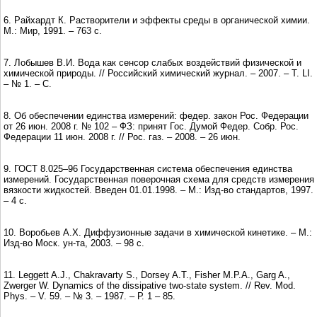
6. Райхардт К. Растворители и эффекты среды в органической химии.
М.: Мир, 1991. – 763 с.
7. Лобышев В.И. Вода как сенсор слабых воздействий физической и
химической природы. // Российский химический журнал. – 2007. – Т. LI.
– № 1. – С.
8. Об обеспечении единства измерений: федер. закон Рос. Федерации
от 26 июн. 2008 г. № 102 – ФЗ: принят Гос. Думой Федер. Собр. Рос.
Федерации 11 июн. 2008 г. // Рос. газ. – 2008. – 26 июн.
9. ГОСТ 8.025–96 Государственная система обеспечения единства
измерений. Государственная поверочная схема для средств измерения
вязкости жидкостей. Введен 01.01.1998. – М.: Изд-во стандартов, 1997.
– 4 с.
10. Воробьев А.Х. Диффузионные задачи в химической кинетике. – М.:
Изд-во Моск. ун-та, 2003. – 98 с.
11. Leggett A.J., Chakravarty S., Dorsey A.T., Fisher M.P.A., Garg A.,
Zwerger W. Dynamics of the dissipative two-state system. // Rev. Mod.
Phys. – V. 59. – № 3. – 1987. – Р. 1 – 85.