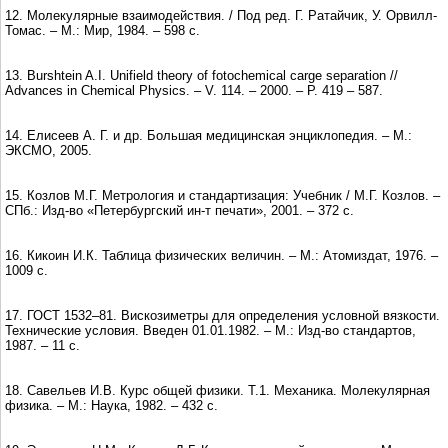
12. Молекулярные взаимодействия. / Под ред. Г. Ратайчик, У. Орвилл-
Томас. – М.: Мир, 1984. – 598 с.
13. Burshtein A.I. Unifield theory of fotochemical carge separation //
Advances in Chemical Physics. – V. 114. – 2000. – P. 419 – 587.
14. Елисеев А. Г. и др. Большая медицинская энциклопедия. ­– М.:
ЭКСМО, 2005.
15. Козлов М.Г. Метрология и стандартизация: Учебник / М.Г. Козлов. –
СПб.: Изд-во «Петербургский ин-т печати», 2001. – 372 с.
16. Кикоин И.К. Таблица физических величин. – М.: Атомиздат, 1976. –
1009 с.
17. ГОСТ 1532–81. Вискозиметры для определения условной вязкости.
Технические условия. Введен 01.01.1982. – М.: Изд-во стандартов,
1987. – 11 с.
18. Савельев И.В. Курс общей физики. Т.1. Механика. Молекулярная
физика. – М.: Наука, 1982. – 432 с.